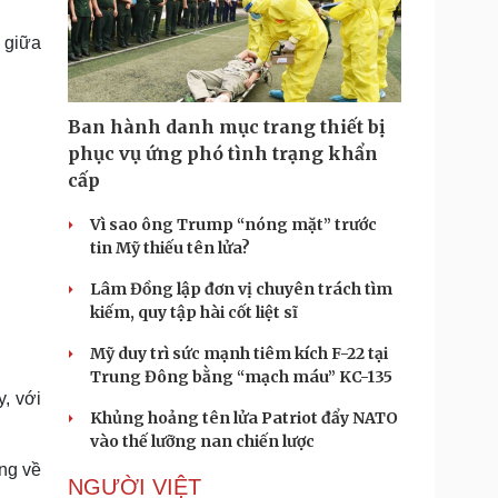
Doanh nghiệp 24h
Tin Công nghệ
Doanh nhân
Trải nghiệm
 giữa
ì cộng đồng
Chuyển đổi số
u lịch
Podcast
Ban hành danh mục trang thiết bị
Tư vấn
Câu chuyện thời sự
phục vụ ứng phó tình trạng khẩn
Săn Tour
Đọc truyện đêm khuya
cấp
heck-in
Cửa sổ tình yêu
Kể chuyện cho bé
Vì sao ông Trump “nóng mặt” trước
Hạt giống tâm hồn
tin Mỹ thiếu tên lửa?
Lâm Đồng lập đơn vị chuyên trách tìm
kiếm, quy tập hài cốt liệt sĩ
Mỹ duy trì sức mạnh tiêm kích F-22 tại
Trung Đông bằng “mạch máu” KC-135
, với
Khủng hoảng tên lửa Patriot đẩy NATO
vào thế lưỡng nan chiến lược
ng về
NGƯỜI VIỆT