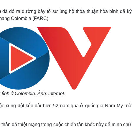
Lịch thi đấu bóng đá
Xe máy
Thế giới thể thao
Tư vấn
đã đổ ra đường bày tỏ sự ủng hộ thỏa thuận hòa bình đã ký
eSports
V
 mạng Colombia (FARC).
Hậu trường
Văn hóa
Giải trí
D
Sân khấu - Điện ảnh
Nghệ sĩ
Văn học
Thời trang
Âm nhạc
Sao Việt
c
Di sản
 tình ở Colombia. Ảnh: internet.
uộc xung đột kéo dài hơn 52 năm qua ở quốc gia Nam Mỹ này
hân đã thiệt mạng trong cuộc chiến tàn khốc này để minh chứ