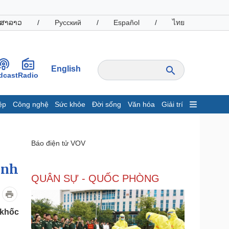
ສາລາວ
/
Русский
/
Español
/
ไทย
English
dcast
Radio
ệp
Công nghệ
Sức khỏe
Đời sống
Văn hóa
Giải trí
inh tế
Thị trường
ất động sản
Giá vàng
Báo điện tử VOV
hởi nghiệp
Tiêu dùng
Tỷ giá
ình
Chứng khoán
QUÂN SỰ - QUỐC PHÒNG
Giá cà phê
oanh nghiệp
Công nghệ
 khốc
hông tin doanh nghiệp
Sành điệu