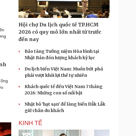
Hội chợ Du lịch quốc tế TP.HCM
iến
2026 có quy mô lớn nhất từ trước
ượng
đến nay
Bảo tàng Tưởng niệm Hòa bình tại
Nhật Bản đón lượng khách kỷ lục
ình
Du lịch biển Việt Nam: Muốn bứt phá
phải vượt khỏi lợi thế tự nhiên
Tổng
Khách quốc tế đến Việt Nam 7 tháng
ều
2026: Những con số nổi bật
Nhặt bỏ 'hạt sạn' để làng biển Đắk Lắk
giữ chân du khách
KINH TẾ