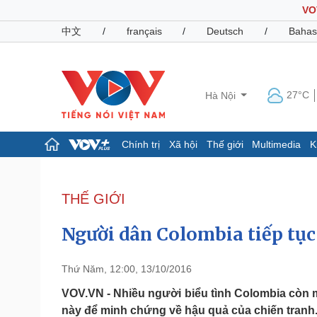
VO
中文
/
français
/
Deutsch
/
Bahas
27°C
Hà Nội
Chính trị
Xã hội
Thế giới
Multimedia
K
Chính trị
Xã hội
Đảng
Tin 24h
THẾ GIỚI
Tổ chức nhân sự
Dự báo thời tiết
Quốc hội
Giáo dục
Người dân Colombia tiếp tục
Nhận diện sự thật
Dấu ấn VOV
Việc làm
Biển đảo
Thứ Năm, 12:00, 13/10/2016
Pháp luật
Quân sự - Quốc phòng
VOV.VN - Nhiều người biểu tình Colombia còn 
này để minh chứng về hậu quả của chiến tranh
Vụ án
Vũ khí