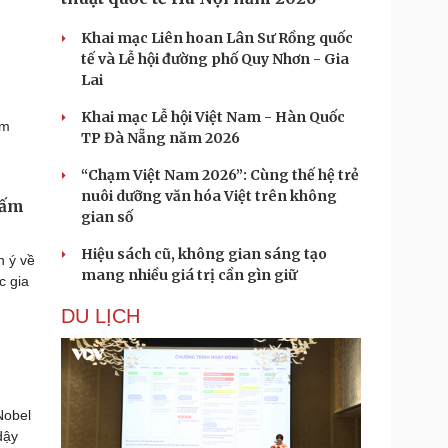
Khai mạc Liên hoan Lân Sư Rồng quốc
tế và Lễ hội đường phố Quy Nhơn - Gia
Lai
Khai mạc Lễ hội Việt Nam - Hàn Quốc
ăm
TP Đà Nẵng năm 2026
“Chạm Việt Nam 2026”: Cùng thế hệ trẻ
nuôi dưỡng văn hóa Việt trên không
hấm
gian số
Hiệu sách cũ, không gian sáng tạo
n ý về
mang nhiều giá trị cần gìn giữ
c gia
DU LỊCH
Nobel
dậy