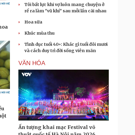
Tôi bất lực khi vợ luôn mang chuyện ở
rể ra làm "vũ khí" sau mỗi lần cãi nhau
Hoa sữa
Khúc mùa thu
Tình dục tuổi 40+: Khác gì tuổi đôi mươi
và cách duy trì đời sống viên mãn
VĂN HÓA
Ấn tượng khai mạc Festival võ
thuật quốc tế Hà Nội năm 2026