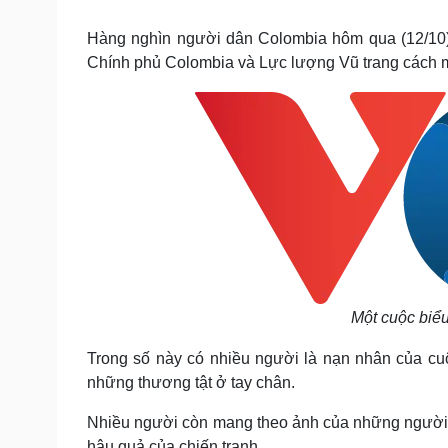
Tin nóng
Việt Nam
Tư vấn luật
Phân tích
Hàng nghìn người dân Colombia hôm qua (12/10) 
Chính phủ Colombia và Lực lượng Vũ trang cách
Sức khỏe
Đời sống
Dinh dưỡng - món ngon
Nhà đẹp
Cây thuốc
Blog
Sản phụ khoa
Tình yêu - Gia đình
Nhi khoa
Nam khoa
Làm đẹp - giảm cân
Phòng mạch online
Ăn sạch sống khỏe
Cải chính
Một cuộc biểu
Trong số này có nhiều người là nạn nhân của c
những thương tật ở tay chân.
Nhiều người còn mang theo ảnh của những người t
hậu quả của chiến tranh.