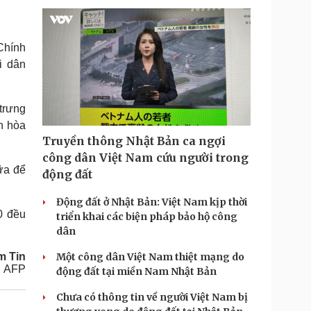
Chính
i dân
trưng
n hòa
Truyền thông Nhật Bản ca ngợi
công dân Việt Nam cứu người trong
ữa để
động đất
Động đất ở Nhật Bản: Việt Nam kịp thời
0 đều
triển khai các biện pháp bảo hộ công
dân
m Tin
Một công dân Việt Nam thiệt mạng do
AFP
động đất tại miền Nam Nhật Bản
Chưa có thông tin về người Việt Nam bị