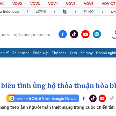
V1
VOV2
VOV3
VOV4
VOV5
VOV6
VOV GT
a Indonesia
/
日本語
/
ខ្មែរ
/
한국어
/
ພາ
Thứ Sáu, ngày 7 tháng 8 năm 2026
Po
inh tế
Thị trường
Pháp luật
Thể thao
Ô tô - Xe máy
Doanh nghi
Thế giới
Multimedia
K
Quan sát
Video
B
Cuộc sống đó đây
Ảnh
K
Hồ sơ
E-Magazine
 biểu tình ủng hộ thỏa thuận hòa b
Infographic
Thể thao
Ô tô - Xe máy
D
mang theo ảnh người thân thiệt mạng trong cuộc chiến tàn
.
Bóng đá
Ô tô
T