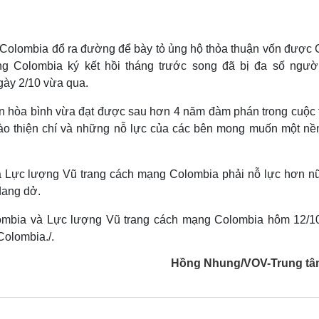
n Colombia đổ ra đường để bày tỏ ủng hộ thỏa thuận vốn được 
g Colombia ký kết hồi tháng trước song đã bị đa số ngườ
gày 2/10 vừa qua.
uận hòa bình vừa đạt được sau hơn 4 năm đàm phán trong cuộc 
vào thiện chí và những nỗ lực của các bên mong muốn một nề
à Lực lượng Vũ trang cách mạng Colombia phải nỗ lực hơn n
 dang dở.
lombia và Lực lượng Vũ trang cách mạng Colombia hôm 12/1
Colombia./.
Hồng Nhung/VOV-Trung tâ