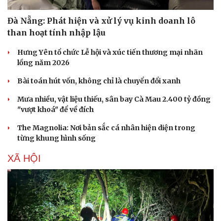
Đà Nẵng: Phát hiện và xử lý vụ kinh doanh lô
than hoạt tính nhập lậu
Hưng Yên tổ chức Lễ hội và xúc tiến thương mại nhãn
lồng năm 2026
Bài toán hút vốn, không chỉ là chuyển đổi xanh
Mưa nhiều, vật liệu thiếu, sân bay Cà Mau 2.400 tỷ đồng
"vượt khoá" để về đích
The Magnolia: Nơi bản sắc cá nhân hiện diện trong
từng khung hình sống
XÃ HỘI