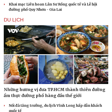
Khai mạc Liên hoan Lân Sư Rồng quốc tế và Lễ hội
đường phố Quy Nhơn - Gia Lai
DU LỊCH
Văn hóa
Giải trí
Sân khấu - Điện ảnh
Nghệ sĩ
Văn học
Thời trang
Những hương vị đưa TP.HCM thành thiên đường
Âm nhạc
Sao Việt
ẩm thực đường phố hàng đầu thế giới
Di sản
Nối đà tăng trưởng, du lịch Vĩnh Long hấp dẫn khách
quốc tế