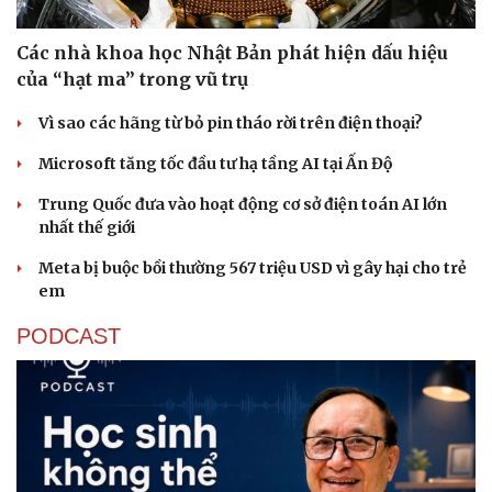
Các nhà khoa học Nhật Bản phát hiện dấu hiệu
của “hạt ma” trong vũ trụ
Vì sao các hãng từ bỏ pin tháo rời trên điện thoại?
Microsoft tăng tốc đầu tư hạ tầng AI tại Ấn Độ
Sức khỏe
Đời sống
Dinh dưỡng - món ngon
Nhà đẹp
Trung Quốc đưa vào hoạt động cơ sở điện toán AI lớn
Cây thuốc
Blog
nhất thế giới
Sản phụ khoa
Tình yêu - Gia đình
Nhi khoa
Meta bị buộc bồi thường 567 triệu USD vì gây hại cho trẻ
Nam khoa
em
Làm đẹp - giảm cân
PODCAST
Phòng mạch online
Ăn sạch sống khỏe