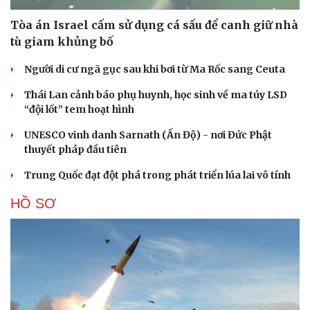
Tòa án Israel cấm sử dụng cá sấu để canh giữ nhà
tù giam khủng bố
Người di cư ngã gục sau khi bơi từ Ma Rốc sang Ceuta
Thái Lan cảnh báo phụ huynh, học sinh về ma túy LSD
“đội lốt” tem hoạt hình
UNESCO vinh danh Sarnath (Ấn Độ) - nơi Đức Phật
thuyết pháp đầu tiên
Trung Quốc đạt đột phá trong phát triển lúa lai vô tính
HỒ SƠ