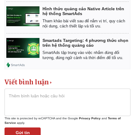
Hình thức quảng cáo Native Article trên
hệ thống SmartAds
Tham khảo bài viết sau để nắm vị trí, quy cách
nội dung, cách thiết lập và tối ưu.
Smartads Targeting: 4 phương thức chọn
trên hệ thống quảng cáo
SmartAds tập trung vào việc nhắm đúng đối
tượng, đúng ngữ cảnh và thời điểm để tối ưu.
Viết bình luận
Thế giới
Multimedia
Quan sát
Video
Cuộc sống đó đây
Ảnh
Hồ sơ
E-Magazine
Infographic
This site is protected by reCAPTCHA and the Google
Privacy Policy
and
Terms of
Service
apply.
Gửi tin