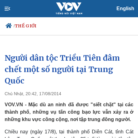
English
THẾ GIỚI
/
Người dân tộc Triều Tiên đâm
Chính trị
Xã hội
Đảng
Tin 24h
chết một số người tại Trung
Tổ chức nhân sự
Dự báo thời tiết
Quốc
Quốc hội
Giáo dục
Nhận diện sự thật
Dấu ấn VOV
Việc làm
Chủ Nhật, 20:42, 17/08/2014
Biển đảo
VOV.VN - Mặc dù an ninh đã được "siết chặt" tại các
thành phố, những vụ tấn công bạo lực vẫn xảy ra ở
những khu vực công cộng, nơi tập trung đông người.
Chiều nay (ngày 17/8), tại thành phố Diên Cát, tỉnh Cát