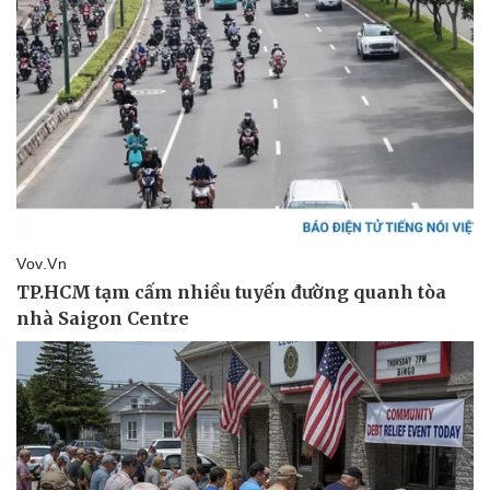
Kinh tế
Thị trường
Bất động sản
Giá vàng
Khởi nghiệp
Tiêu dùng
Tỷ giá
Chứng khoán