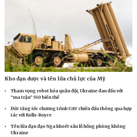
Doanh nghiệp
Công nghệ
Thông tin doanh nghiệp
Sành điệu
Doanh nghiệp 24h
Tin Công nghệ
Doanh nhân
Trải nghiệm
Vì cộng đồng
Chuyển đổi số
Kho đạn dược và tên lửa chủ lực của Mỹ
Tham vọng robot hóa quân đội, Ukraine đau đầu với
“ma trận” 550 biến thể
Đức tăng tốc chương trình UAV chiến đấu thông qua hợp
tác với Rolls-Royce
Tên lửa đạn đạo Nga khoét sâu lỗ hổng phòng không
Ukraine