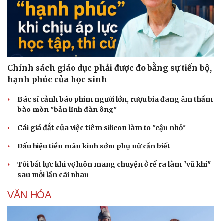
Chính sách giáo dục phải được đo bằng sự tiến bộ,
hạnh phúc của học sinh
Bác sĩ cảnh báo phim người lớn, rượu bia đang âm thầm
bào mòn "bản lĩnh đàn ông"
Cái giá đắt của việc tiêm silicon làm to "cậu nhỏ"
Dấu hiệu tiền mãn kinh sớm phụ nữ cần biết
Tôi bất lực khi vợ luôn mang chuyện ở rể ra làm "vũ khí"
sau mỗi lần cãi nhau
VĂN HÓA