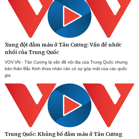
Thể thao
Ô tô - Xe máy
Bóng đá
Ô tô
Lịch thi đấu bóng đá
Xe máy
Thế giới thể thao
Tư vấn
eSports
Hậu trường
Xung đột đẫm máu ở Tân Cương: Vấn đề nhức
nhối của Trung Quốc
VOV.VN - Tân Cương là vấn đề nội địa của Trung Quốc nhưng
bản thân Bắc Kinh thừa nhận cần có sự góp mặt của các quốc
gia.
Trung Quốc: Khủng bố đẫm máu ở Tân Cương