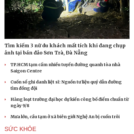
Tìm kiếm 3 nữ du khách mất tích khi đang chụp
ảnh tại bán đảo Sơn Trà, Đà Nẵng
TP.HCM tạm cấm nhiều tuyến đường quanh tòa nhà
Saigon Centre
Cuốn sổ ghi danh liệt sĩ: Nguồn tư liệu quý dẫn đường
tìm đồng đội
Hàng loạt trường đại học dự kiến công bố điểm chuẩn từ
ngày 9/8
Du lịch
Podcast
Tư vấn
Câu chuyện thời sự
Mưa lớn, cầu tạm ở xã biên giới Nghệ An bị cuốn trôi
Săn Tour
Đọc truyện đêm khuya
check-in
Cửa sổ tình yêu
SỨC KHỎE
Kể chuyện cho bé