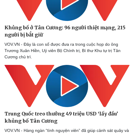
Vụ án
Vũ khí
Tin nóng
Việt Nam
Tư vấn luật
Phân tích
Khủng bố ở Tân Cương: 96 người thiệt mạng, 215
người bị bắt giữ
VOV.VN - Đây là con số được đưa ra trong cuộc họp do ông
Trương Xuân Hiền, Uỷ viên Bộ Chính trị, Bí thư Khu tự trị Tân
Cương chủ trì.
Trung Quốc treo thưởng 49 triệu USD ‘lấy đầu’
khủng bố Tân Cương
VOV.VN - Hàng ngàn “tình nguyện viên” đã giúp cảnh sát quây và