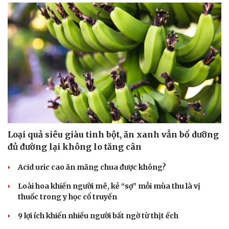
Hạt giống tâm hồn
Loại quả siêu giàu tinh bột, ăn xanh vẫn bổ dưỡng
đủ đường lại không lo tăng cân
Acid uric cao ăn măng chua được không?
Loài hoa khiến người mê, kẻ “sợ” mỗi mùa thu là vị
thuốc trong y học cổ truyền
9 lợi ích khiến nhiều người bất ngờ từ thịt ếch