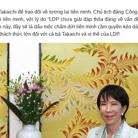
Lịch thi đấu bóng đá
Xe máy
Thế giới thể thao
Tư vấn
Takaichi để trao đổi về tương lai liên minh, Chủ tịch đảng Côn
eSports
V
ỏi liên minh, với lý do “LDP chưa giải đáp thỏa đáng về vấn đ
Hậu trường
nh này, đây sẽ là dấu mốc chấm dứt liên minh cầm quyền kéo d
Văn hóa
Giải trí
D
hách thức lớn đối với cả bà Takaichi và vị thế của LDP.
Sân khấu - Điện ảnh
Nghệ sĩ
Văn học
Thời trang
Âm nhạc
Sao Việt
c
Di sản