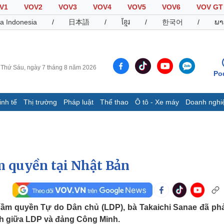
V1
VOV2
VOV3
VOV4
VOV5
VOV6
VOV GT
a Indonesia
/
日本語
/
ខ្មែរ
/
한국어
/
ພາ
Thứ Sáu, ngày 7 tháng 8 năm 2026
Po
inh tế
Thị trường
Pháp luật
Thể thao
Ô tô - Xe máy
Doanh nghi
Thế giới
Multimedia
K
Quan sát
Video
B
Cuộc sống đó đây
Ảnh
K
Hồ sơ
E-Magazine
m quyền tại Nhật Bản
Infographic
Thể thao
Ô tô - Xe máy
D
cầm quyền Tự do Dân chủ (LDP), bà Takaichi Sanae đã phả
inh giữa LDP và đảng Công Minh.
Bóng đá
Ô tô
T