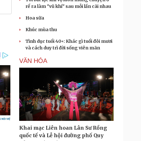
rể ra làm "vũ khí" sau mỗi lần cãi nhau
Hoa sữa
Khúc mùa thu
Tình dục tuổi 40+: Khác gì tuổi đôi mươi
và cách duy trì đời sống viên mãn
VĂN HÓA
Khai mạc Liên hoan Lân Sư Rồng
quốc tế và Lễ hội đường phố Quy