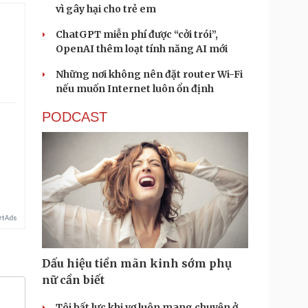
vì gây hại cho trẻ em
ChatGPT miễn phí được “cởi trói”,
OpenAI thêm loạt tính năng AI mới
Những nơi không nên đặt router Wi-Fi
nếu muốn Internet luôn ổn định
PODCAST
.
Dấu hiệu tiền mãn kinh sớm phụ
nữ cần biết
Tôi bất lực khi vợ luôn mang chuyện ở