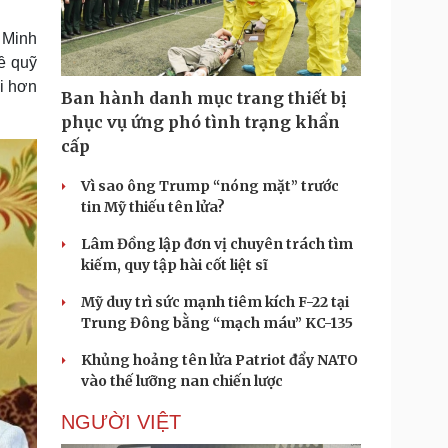
Doanh nghiệp 24h
Tin Công nghệ
Doanh nhân
Trải nghiệm
g Minh
ì cộng đồng
Chuyển đổi số
ề quỹ
ài hơn
Ban hành danh mục trang thiết bị
u lịch
Podcast
phục vụ ứng phó tình trạng khẩn
Tư vấn
Câu chuyện thời sự
cấp
Săn Tour
Đọc truyện đêm khuya
heck-in
Cửa sổ tình yêu
Vì sao ông Trump “nóng mặt” trước
Kể chuyện cho bé
tin Mỹ thiếu tên lửa?
Hạt giống tâm hồn
Lâm Đồng lập đơn vị chuyên trách tìm
kiếm, quy tập hài cốt liệt sĩ
Mỹ duy trì sức mạnh tiêm kích F-22 tại
Trung Đông bằng “mạch máu” KC-135
Khủng hoảng tên lửa Patriot đẩy NATO
vào thế lưỡng nan chiến lược
NGƯỜI VIỆT