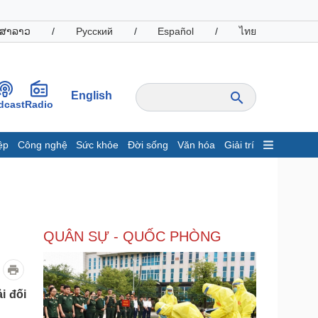
ສາລາວ
/
Русский
/
Español
/
ไทย
English
dcast
Radio
ệp
Công nghệ
Sức khỏe
Đời sống
Văn hóa
Giải trí
inh tế
Thị trường
ất động sản
Giá vàng
hởi nghiệp
Tiêu dùng
Tỷ giá
QUÂN SỰ - QUỐC PHÒNG
Chứng khoán
Giá cà phê
oanh nghiệp
Công nghệ
i đối
hông tin doanh nghiệp
Sành điệu