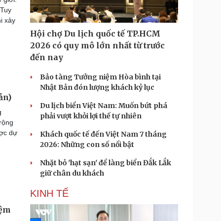
 Tuy
hi xảy
Hội chợ Du lịch quốc tế TP.HCM
2026 có quy mô lớn nhất từ trước
đến nay
Bảo tàng Tưởng niệm Hòa bình tại
Nhật Bản đón lượng khách kỷ lục
ản)
Du lịch biển Việt Nam: Muốn bứt phá
g
phải vượt khỏi lợi thế tự nhiên
 rộng
ược dự
Khách quốc tế đến Việt Nam 7 tháng
2026: Những con số nổi bật
Nhặt bỏ 'hạt sạn' để làng biển Đắk Lắk
giữ chân du khách
KINH TẾ
iệm