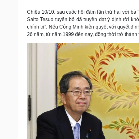
Tin nóng
Việt Nam
Tư vấn luật
Phân tích
Chiều 10/10, sau cuộc hội đàm lần thứ hai với bà 
Saito Tesuo tuyên bố đã truyền đạt ý định rời kh
chính trị”. Nếu Công Minh kiên quyết với quyết đị
Sức khỏe
Đời sống
26 năm, từ năm 1999 đến nay, đồng thời trở thành t
Dinh dưỡng - món ngon
Nhà đẹp
Cây thuốc
Blog
Sản phụ khoa
Tình yêu - Gia đình
Nhi khoa
Nam khoa
Làm đẹp - giảm cân
Phòng mạch online
Ăn sạch sống khỏe
Cải chính