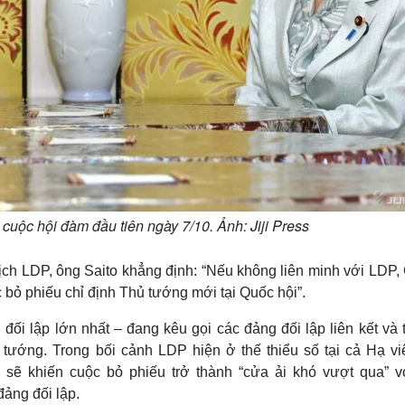
 cuộc hội đàm đầu tiên ngày 7/10. Ảnh: Jiji Press
tịch LDP, ông Saito khẳng định: “Nếu không liên minh với LDP,
 bỏ phiếu chỉ định Thủ tướng mới tại Quốc hội”.
đối lập lớn nhất – đang kêu gọi các đảng đối lập liên kết và 
tướng. Trong bối cảnh LDP hiện ở thế thiểu số tại cả Hạ vi
 sẽ khiến cuộc bỏ phiếu trở thành “cửa ải khó vượt qua” v
đảng đối lập.