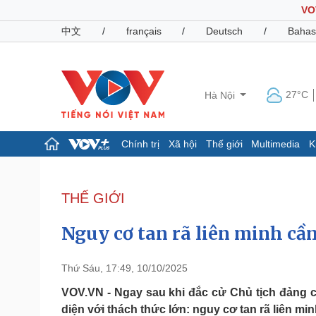
VO
中文
/
français
/
Deutsch
/
Bahas
27°C
Hà Nội
Chính trị
Xã hội
Thế giới
Multimedia
K
Chính trị
Xã hội
Đảng
Tin 24h
THẾ GIỚI
Tổ chức nhân sự
Dự báo thời tiết
Quốc hội
Giáo dục
Nguy cơ tan rã liên minh cầ
Nhận diện sự thật
Dấu ấn VOV
Việc làm
Biển đảo
Thứ Sáu, 17:49, 10/10/2025
Pháp luật
Quân sự - Quốc phòng
VOV.VN - Ngay sau khi đắc cử Chủ tịch đảng 
diện với thách thức lớn: nguy cơ tan rã liên m
Vụ án
Vũ khí