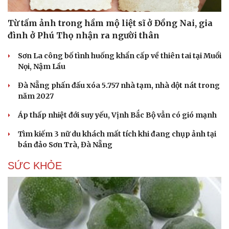
Hạt giống tâm hồn
Từ tấm ảnh trong hầm mộ liệt sĩ ở Đồng Nai, gia
đình ở Phú Thọ nhận ra người thân
Sơn La công bố tình huống khẩn cấp về thiên tai tại Muổi
Nọi, Nậm Lầu
Đà Nẵng phấn đấu xóa 5.757 nhà tạm, nhà dột nát trong
năm 2027
Áp thấp nhiệt đới suy yếu, Vịnh Bắc Bộ vẫn có gió mạnh
Tìm kiếm 3 nữ du khách mất tích khi đang chụp ảnh tại
bán đảo Sơn Trà, Đà Nẵng
SỨC KHỎE