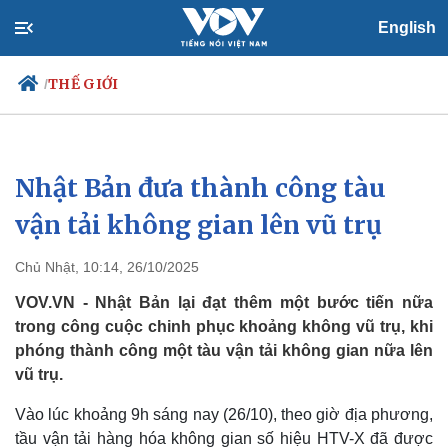
English
THẾ GIỚI
/
Nhật Bản đưa thành công tàu
Chính trị
Xã hội
Đảng
Tin 24h
vận tải không gian lên vũ trụ
Tổ chức nhân sự
Dự báo thời tiết
Quốc hội
Giáo dục
Chủ Nhật, 10:14, 26/10/2025
Nhận diện sự thật
Dấu ấn VOV
Việc làm
VOV.VN - Nhật Bản lại đạt thêm một bước tiến nữa
Biển đảo
trong công cuộc chinh phục khoảng không vũ trụ, khi
phóng thành công một tàu vận tải không gian nữa lên
vũ trụ.
Vào lúc khoảng 9h sáng nay (26/10), theo giờ địa phương,
tầu vận tải hàng hóa không gian số hiệu HTV-X đã được