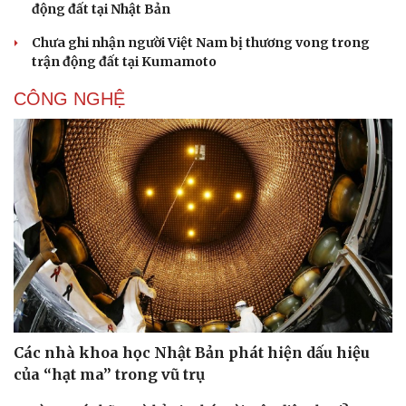
động đất tại Nhật Bản
Chưa ghi nhận người Việt Nam bị thương vong trong
trận động đất tại Kumamoto
CÔNG NGHỆ
Sức khỏe
Đời sống
Dinh dưỡng - món ngon
Nhà đẹp
Cây thuốc
Blog
Sản phụ khoa
Tình yêu - Gia đình
Nhi khoa
Nam khoa
Làm đẹp - giảm cân
Phòng mạch online
Ăn sạch sống khỏe
Các nhà khoa học Nhật Bản phát hiện dấu hiệu
của “hạt ma” trong vũ trụ