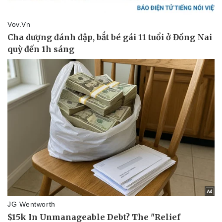
Vụ án
Vũ khí
Tin nóng
Việt Nam
Tư vấn luật
Phân tích