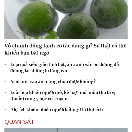
Vỏ chanh đông lạnh có tác dụng gì? Sự thật có thể
khiến bạn bất ngờ
Loại quả siêu giàu tinh bột, ăn xanh vẫn bổ dưỡng đủ
đường lại không lo tăng cân
Acid uric cao ăn măng chua được không?
Loài hoa khiến người mê, kẻ “sợ” mỗi mùa thu là vị
thuốc trong y học cổ truyền
9 lợi ích khiến nhiều người bất ngờ từ thịt ếch
QUAN SÁT