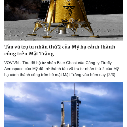
Thể thao
Ô tô - Xe máy
Bóng đá
Ô tô
Lịch thi đấu bóng đá
Xe máy
Thế giới thể thao
Tư vấn
eSports
Hậu trường
Tàu vũ trụ tư nhân thứ 2 của Mỹ hạ cánh thành
công trên Mặt Trăng
VOV.VN - Tàu đổ bộ tư nhân Blue Ghost của Công ty Firefly
Aerospace của Mỹ đã trở thành tàu vũ trụ tư nhân thứ 2 của Mỹ
hạ cánh thành công trên bề mặt Mặt Trăng vào hôm nay (2/3).