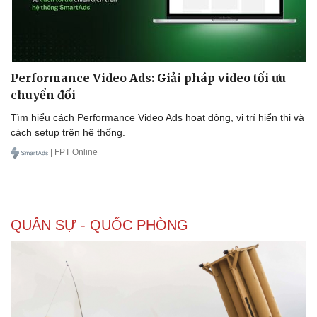
Doanh nghiệp
Công nghệ
Performance Video Ads: Giải pháp video tối ưu
Thông tin doanh nghiệp
Sành điệu
chuyển đổi
Doanh nghiệp 24h
Tin Công nghệ
Doanh nhân
Trải nghiệm
Tìm hiểu cách Performance Video Ads hoạt động, vị trí hiển thị và
Vì cộng đồng
Chuyển đổi số
cách setup trên hệ thống.
| FPT Online
QUÂN SỰ - QUỐC PHÒNG