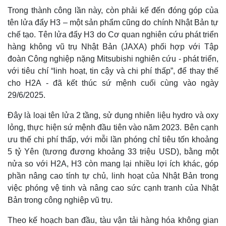
Trong thành công lần này, còn phải kể đến đóng góp của
tên lửa đẩy H3 – một sản phẩm cũng do chính Nhật Bản tự
chế tạo. Tên lửa đẩy H3 do Cơ quan nghiên cứu phát triển
hàng không vũ trụ Nhật Bản (JAXA) phối hợp với Tập
đoàn Công nghiệp nặng Mitsubishi nghiên cứu - phát triển,
với tiêu chí “linh hoạt, tin cậy và chi phí thấp”, để thay thế
cho H2A - đã kết thúc sứ mệnh cuối cùng vào ngày
29/6/2025.
Đây là loại tên lửa 2 tầng, sử dụng nhiên liệu hydro và oxy
lỏng, thực hiện sứ mệnh đầu tiên vào năm 2023. Bên cạnh
ưu thế chi phí thấp, với mỗi lần phóng chỉ tiêu tốn khoảng
Thế giới
Multimedia
5 tỷ Yên (tương đương khoảng 33 triệu USD), bằng một
Quan sát
Video
nửa so với H2A, H3 còn mang lại nhiều lợi ích khác, góp
Cuộc sống đó đây
Ảnh
phần nâng cao tính tự chủ, linh hoạt của Nhật Bản trong
Hồ sơ
E-Magazine
việc phóng vệ tinh và nâng cao sức cạnh tranh của Nhật
Infographic
Bản trong công nghiệp vũ trụ.
Theo kế hoạch ban đầu, tàu vận tải hàng hóa không gian