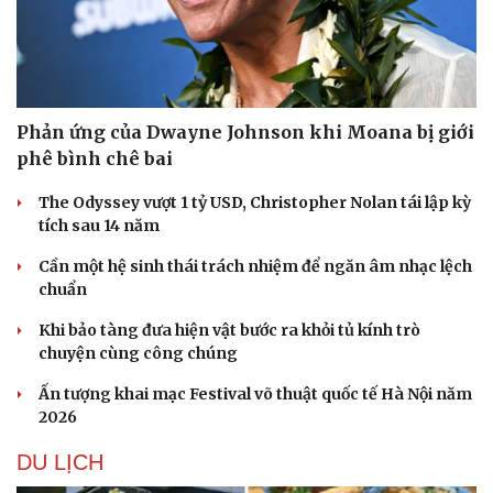
Phản ứng của Dwayne Johnson khi Moana bị giới
phê bình chê bai
The Odyssey vượt 1 tỷ USD, Christopher Nolan tái lập kỳ
tích sau 14 năm
Cần một hệ sinh thái trách nhiệm để ngăn âm nhạc lệch
chuẩn
Văn hóa
Giải trí
Khi bảo tàng đưa hiện vật bước ra khỏi tủ kính trò
chuyện cùng công chúng
Sân khấu - Điện ảnh
Nghệ sĩ
Văn học
Thời trang
Ấn tượng khai mạc Festival võ thuật quốc tế Hà Nội năm
Âm nhạc
Sao Việt
2026
Di sản
DU LỊCH