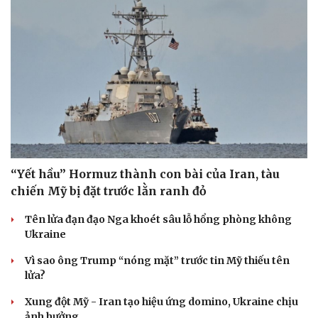
“Yết hầu” Hormuz thành con bài của Iran, tàu
chiến Mỹ bị đặt trước lằn ranh đỏ
Tên lửa đạn đạo Nga khoét sâu lỗ hổng phòng không
Ukraine
Vì sao ông Trump “nóng mặt” trước tin Mỹ thiếu tên
lửa?
Xung đột Mỹ - Iran tạo hiệu ứng domino, Ukraine chịu
Cải chính
ảnh hưởng