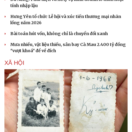
tính nhập lậu
Hưng Yên tổ chức Lễ hội và xúc tiến thương mại nhãn
lồng năm 2026
Bài toán hút vốn, không chỉ là chuyển đổi xanh
Mưa nhiều, vật liệu thiếu, sân bay Cà Mau 2.400 tỷ đồng
"vượt khoá" để về đích
XÃ HỘI
Du lịch
Podcast
Tư vấn
Câu chuyện thời sự
Săn Tour
Đọc truyện đêm khuya
check-in
Cửa sổ tình yêu
Kể chuyện cho bé