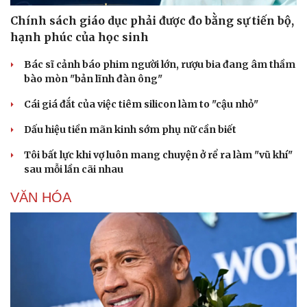
Chính sách giáo dục phải được đo bằng sự tiến bộ,
hạnh phúc của học sinh
Bác sĩ cảnh báo phim người lớn, rượu bia đang âm thầm
bào mòn "bản lĩnh đàn ông"
Cái giá đắt của việc tiêm silicon làm to "cậu nhỏ"
Dấu hiệu tiền mãn kinh sớm phụ nữ cần biết
Tôi bất lực khi vợ luôn mang chuyện ở rể ra làm "vũ khí"
sau mỗi lần cãi nhau
VĂN HÓA