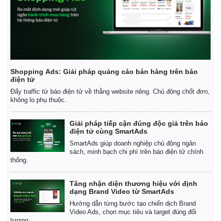
Shopping Ads: Giải pháp quảng cáo bán hàng trên báo
điện tử
Đẩy traffic từ báo điện tử về thẳng website riêng. Chủ động chốt đơn,
không lo phụ thuộc.
Giải pháp tiếp cận đúng độc giả trên báo
điện tử cùng SmartAds
SmartAds giúp doanh nghiệp chủ động ngân
sách, minh bạch chi phí trên báo điện tử chính
thống.
Kinh tế
Thị trường
Tăng nhận diện thương hiệu với định
Bất động sản
Giá vàng
dạng Brand Video từ SmartAds
Khởi nghiệp
Tiêu dùng
Hướng dẫn từng bước tạo chiến dịch Brand
Tỷ giá
Video Ads, chọn mục tiêu và target đúng đối
Chứng khoán
tượng.