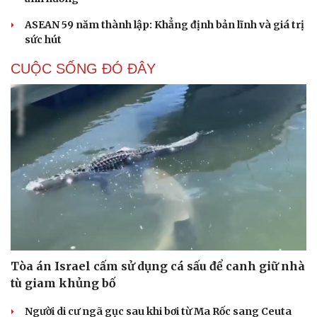
ASEAN 59 năm thành lập: Khẳng định bản lĩnh và giá trị
sức hút
CUỘC SỐNG ĐÓ ĐÂY
Tòa án Israel cấm sử dụng cá sấu để canh giữ nhà
tù giam khủng bố
Người di cư ngã gục sau khi bơi từ Ma Rốc sang Ceuta