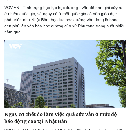
Thể thao
Ô tô - Xe máy
VOV.VN - Tình trạng bạo lực học đường - vấn đề nan giải xảy ra
Bóng đá
Ô tô
ở nhiều quốc gia, và ngay cả ở một quốc gia có nền giáo dục
Lịch thi đấu bóng đá
Xe máy
phát triển như Nhật Bản, bạo lực học đường vẫn đang là bóng
Thế giới thể thao
Tư vấn
đen phủ lên văn hóa học đường của xứ Phù tang trong suốt nhiều
eSports
năm qua.
Hậu trường
Nguy cơ chết do làm việc quá sức vẫn ở mức độ
báo động cao tại Nhật Bản