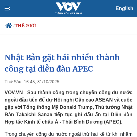
English
THẾ GIỚI
/
Nhật Bản gặt hái nhiều thành
Chính trị
Xã hội
Đảng
Tin 24h
công tại diễn đàn APEC
Tổ chức nhân sự
Dự báo thời tiết
Quốc hội
Giáo dục
Thứ Sáu, 16:45, 31/10/2025
Nhận diện sự thật
Dấu ấn VOV
Việc làm
VOV.VN - Sau thành công trong chuyến công du nước
Biển đảo
ngoài đầu tiên để dự Hội nghị Cấp cao ASEAN và cuộc
gặp với Tổng thống Mỹ Donald Trump, Thủ tướng Nhật
Bản Takaichi Sanae tiếp tục ghi dấu ấn tại Diễn đàn
Hợp tác Kinh tế châu Á - Thái Bình Dương (APEC).
Trong chuyến công du nước ngoài thứ hai kể từ khi nhậm