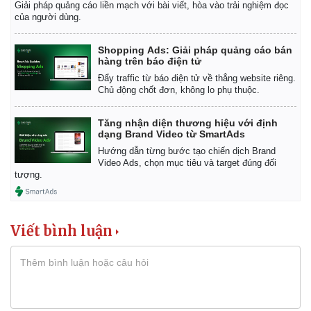
Giải pháp quảng cáo liền mạch với bài viết, hòa vào trải nghiệm đọc
của người dùng.
Shopping Ads: Giải pháp quảng cáo bán
hàng trên báo điện tử
Đẩy traffic từ báo điện tử về thẳng website riêng.
Chủ động chốt đơn, không lo phụ thuộc.
Tăng nhận diện thương hiệu với định
dạng Brand Video từ SmartAds
Hướng dẫn từng bước tạo chiến dịch Brand
Video Ads, chọn mục tiêu và target đúng đối
tượng.
Viết bình luận
Kinh tế
Thị trường
Bất động sản
Giá vàng
Khởi nghiệp
Tiêu dùng
Tỷ giá
Chứng khoán