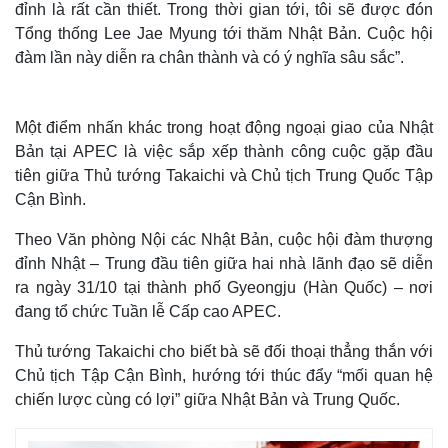
đỉnh là rất cần thiết. Trong thời gian tới, tôi sẽ được đón
Tổng thống Lee Jae Myung tới thăm Nhật Bản. Cuộc hội
đàm lần này diễn ra chân thành và có ý nghĩa sâu sắc”.
Một điểm nhấn khác trong hoạt động ngoại giao của Nhật
Bản tại APEC là việc sắp xếp thành công cuộc gặp đầu
tiên giữa Thủ tướng Takaichi và Chủ tịch Trung Quốc Tập
Cận Bình.
Theo Văn phòng Nội các Nhật Bản, cuộc hội đàm thượng
đỉnh Nhật – Trung đầu tiên giữa hai nhà lãnh đạo sẽ diễn
ra ngày 31/10 tại thành phố Gyeongju (Hàn Quốc) – nơi
Thế giới
Multimedia
đang tổ chức Tuần lễ Cấp cao APEC.
Quan sát
Video
Cuộc sống đó đây
Ảnh
Thủ tướng Takaichi cho biết bà sẽ đối thoại thẳng thắn với
Hồ sơ
E-Magazine
Chủ tịch Tập Cận Bình, hướng tới thúc đẩy “mối quan hệ
Infographic
chiến lược cùng có lợi” giữa Nhật Bản và Trung Quốc.