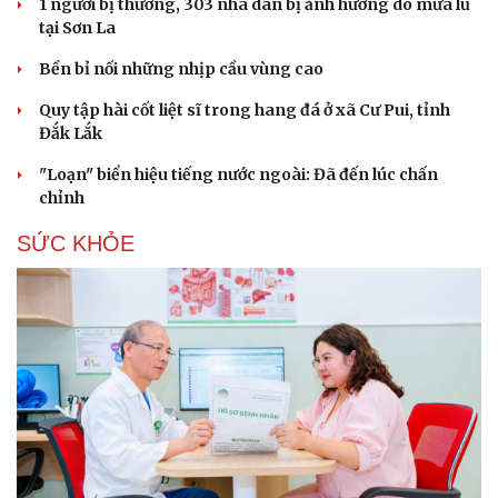
1 người bị thương, 303 nhà dân bị ảnh hưởng do mưa lũ
tại Sơn La
Bền bỉ nối những nhịp cầu vùng cao
Quy tập hài cốt liệt sĩ trong hang đá ở xã Cư Pui, tỉnh
Đắk Lắk
"Loạn" biển hiệu tiếng nước ngoài: Đã đến lúc chấn
chỉnh
SỨC KHỎE
Du lịch
Podcast
Tư vấn
Câu chuyện thời sự
Săn Tour
Đọc truyện đêm khuya
check-in
Cửa sổ tình yêu
Kể chuyện cho bé