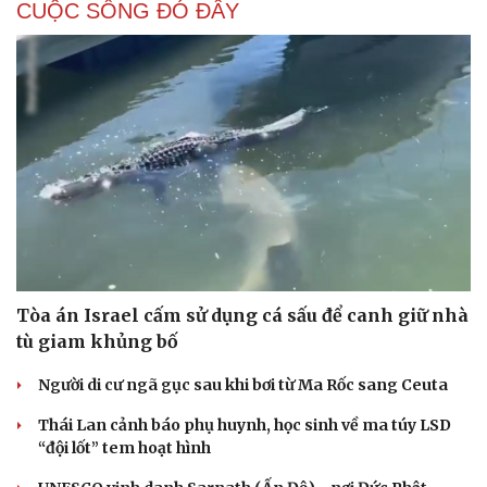
CUỘC SỐNG ĐÓ ĐÂY
Tòa án Israel cấm sử dụng cá sấu để canh giữ nhà
tù giam khủng bố
Người di cư ngã gục sau khi bơi từ Ma Rốc sang Ceuta
Thái Lan cảnh báo phụ huynh, học sinh về ma túy LSD
“đội lốt” tem hoạt hình
Cải chính