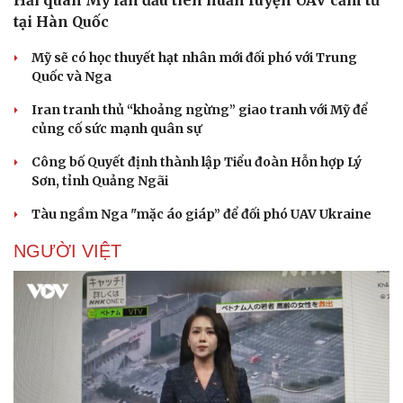
tại Hàn Quốc
Mỹ sẽ có học thuyết hạt nhân mới đối phó với Trung
Quốc và Nga
Doanh nghiệp
Công nghệ
Thông tin doanh nghiệp
Iran tranh thủ “khoảng ngừng” giao tranh với Mỹ để
Sành điệu
Doanh nghiệp 24h
củng cố sức mạnh quân sự
Tin Công nghệ
Doanh nhân
Trải nghiệm
Công bố Quyết định thành lập Tiểu đoàn Hỗn hợp Lý
Vì cộng đồng
Chuyển đổi số
Sơn, tỉnh Quảng Ngãi
Tàu ngầm Nga "mặc áo giáp” để đối phó UAV Ukraine
NGƯỜI VIỆT