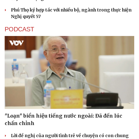
Phú Thọ ký hợp tác với nhiều bộ, ngành trong thực hiện
Nghị quyết 57
PODCAST
Sức khỏe
Đời sống
Dinh dưỡng - món ngon
Nhà đẹp
Cây thuốc
Blog
Sản phụ khoa
Tình yêu - Gia đình
Nhi khoa
Nam khoa
Làm đẹp - giảm cân
Phòng mạch online
Ăn sạch sống khỏe
"Loạn" biển hiệu tiếng nước ngoài: Đã đến lúc
chấn chỉnh
Lời đề nghị của người tình trẻ về chuyện có con chung