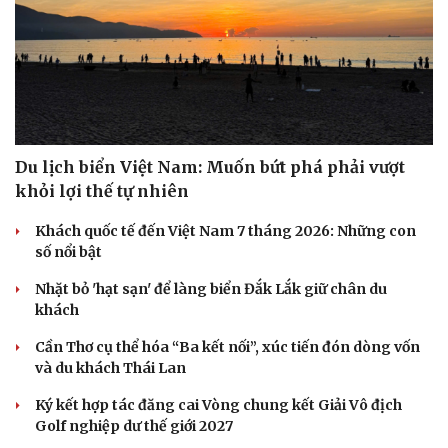
Du lịch biển Việt Nam: Muốn bứt phá phải vượt
khỏi lợi thế tự nhiên
Khách quốc tế đến Việt Nam 7 tháng 2026: Những con
số nổi bật
Nhặt bỏ 'hạt sạn' để làng biển Đắk Lắk giữ chân du
Văn hóa
Giải trí
khách
Sân khấu - Điện ảnh
Nghệ sĩ
Văn học
Thời trang
Cần Thơ cụ thể hóa “Ba kết nối”, xúc tiến đón dòng vốn
Âm nhạc
Sao Việt
và du khách Thái Lan
Di sản
Ký kết hợp tác đăng cai Vòng chung kết Giải Vô địch
Golf nghiệp dư thế giới 2027