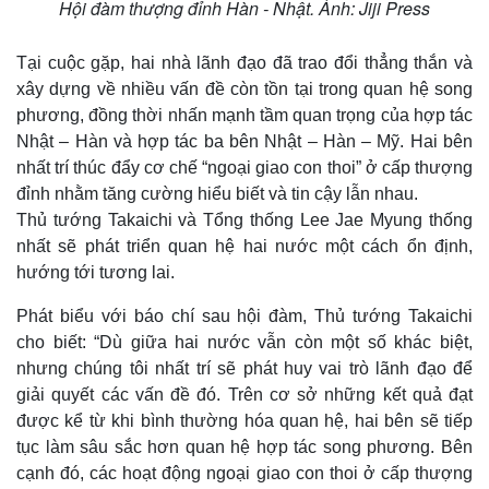
Hội đàm thượng đỉnh Hàn - Nhật. Ảnh: Jiji Press
Tại cuộc gặp, hai nhà lãnh đạo đã trao đổi thẳng thắn và
xây dựng về nhiều vấn đề còn tồn tại trong quan hệ song
phương, đồng thời nhấn mạnh tầm quan trọng của hợp tác
Nhật – Hàn và hợp tác ba bên Nhật – Hàn – Mỹ. Hai bên
nhất trí thúc đẩy cơ chế “ngoại giao con thoi” ở cấp thượng
đỉnh nhằm tăng cường hiểu biết và tin cậy lẫn nhau.
Thủ tướng Takaichi và Tổng thống Lee Jae Myung thống
nhất sẽ phát triển quan hệ hai nước một cách ổn định,
hướng tới tương lai.
Phát biểu với báo chí sau hội đàm, Thủ tướng Takaichi
cho biết: “Dù giữa hai nước vẫn còn một số khác biệt,
nhưng chúng tôi nhất trí sẽ phát huy vai trò lãnh đạo để
giải quyết các vấn đề đó. Trên cơ sở những kết quả đạt
được kể từ khi bình thường hóa quan hệ, hai bên sẽ tiếp
tục làm sâu sắc hơn quan hệ hợp tác song phương. Bên
cạnh đó, các hoạt động ngoại giao con thoi ở cấp thượng