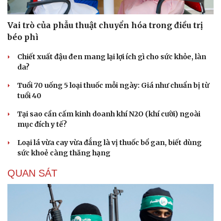
Hạt giống tâm hồn
Vai trò của phẫu thuật chuyển hóa trong điều trị
béo phì
Chiết xuất đậu đen mang lại lợi ích gì cho sức khỏe, làn
da?
Tuổi 70 uống 5 loại thuốc mỗi ngày: Giá như chuẩn bị từ
tuổi 40
Tại sao cần cấm kinh doanh khí N2O (khí cười) ngoài
mục đích y tế?
Loại lá vừa cay vừa đắng là vị thuốc bổ gan, biết dùng
sức khoẻ càng thăng hạng
QUAN SÁT