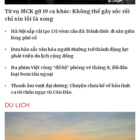
Từ vụ MCK gỡ 19 ca khúc: Không thể gây sốc rồi
chỉ xin lỗi là xong
Hà Nội sắp cải tạo 131 vòm cầu đá: Đánh thức di sản giữa
lòng phố cổ
Đưa bản sắc văn hóa người Mường trở thành động lực
phát triển du lịch cộng đồng
Ba phim Việt cùng “đổ bộ” phòng vé tháng 8, đối đầu
loạt bom tấn ngoại
Thanh âm vượt đại dương: Chuyện chưa kể về bản tình
ca từ chốn ngục tù Côn Đảo
DU LỊCH