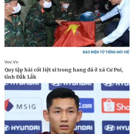
Vụ án
Vũ khí
Tin nóng
Việt Nam
Tư vấn luật
Phân tích