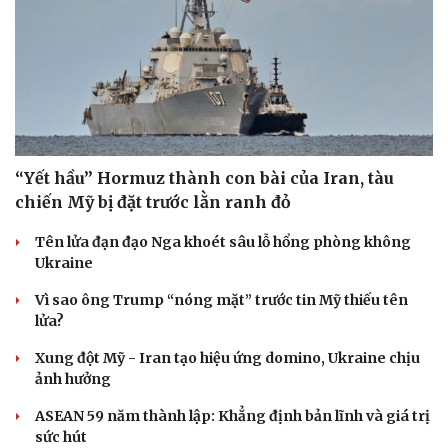
“Yết hầu” Hormuz thành con bài của Iran, tàu
chiến Mỹ bị đặt trước lằn ranh đỏ
Tên lửa đạn đạo Nga khoét sâu lỗ hổng phòng không
Ukraine
Vì sao ông Trump “nóng mặt” trước tin Mỹ thiếu tên
lửa?
Xung đột Mỹ - Iran tạo hiệu ứng domino, Ukraine chịu
ảnh hưởng
ASEAN 59 năm thành lập: Khẳng định bản lĩnh và giá trị
Cải chính
sức hút