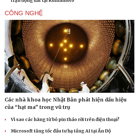
trận động đất tại Kumamoto
CÔNG NGHỆ
Sức khỏe
Đời sống
Dinh dưỡng - món ngon
Nhà đẹp
Cây thuốc
Blog
Sản phụ khoa
Tình yêu - Gia đình
Nhi khoa
Nam khoa
Làm đẹp - giảm cân
Phòng mạch online
Các nhà khoa học Nhật Bản phát hiện dấu hiệu
Ăn sạch sống khỏe
của “hạt ma” trong vũ trụ
Vì sao các hãng từ bỏ pin tháo rời trên điện thoại?
Microsoft tăng tốc đầu tư hạ tầng AI tại Ấn Độ