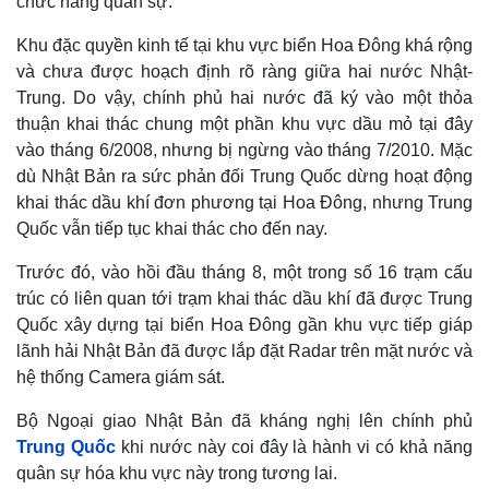
chức năng quân sự.
Khu đặc quyền kinh tế tại khu vực biển Hoa Đông khá rộng
và chưa được hoạch định rõ ràng giữa hai nước Nhật-
Trung. Do vậy, chính phủ hai nước đã ký vào một thỏa
thuận khai thác chung một phần khu vực dầu mỏ tại đây
vào tháng 6/2008, nhưng bị ngừng vào tháng 7/2010. Mặc
dù Nhật Bản ra sức phản đối Trung Quốc dừng hoạt động
khai thác dầu khí đơn phương tại Hoa Đông, nhưng Trung
Quốc vẫn tiếp tục khai thác cho đến nay.
Trước đó, vào hồi đầu tháng 8, một trong số 16 trạm cấu
trúc có liên quan tới trạm khai thác dầu khí đã được Trung
Thế giới
Multimedia
Quốc xây dựng tại biển Hoa Đông gần khu vực tiếp giáp
Quan sát
Video
lãnh hải Nhật Bản đã được lắp đặt Radar trên mặt nước và
Cuộc sống đó đây
Ảnh
hệ thống Camera giám sát.
Hồ sơ
E-Magazine
Infographic
Bộ Ngoại giao Nhật Bản đã kháng nghị lên chính phủ
Trung Quốc
khi nước này coi đây là hành vi có khả năng
quân sự hóa khu vực này trong tương lai.