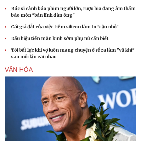
Bác sĩ cảnh báo phim người lớn, rượu bia đang âm thầm
bào mòn "bản lĩnh đàn ông"
Cái giá đắt của việc tiêm silicon làm to "cậu nhỏ"
Dấu hiệu tiền mãn kinh sớm phụ nữ cần biết
Tôi bất lực khi vợ luôn mang chuyện ở rể ra làm "vũ khí"
sau mỗi lần cãi nhau
VĂN HÓA