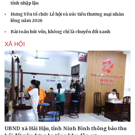
tính nhập lậu
Hưng Yên tổ chức Lễ hội và xúc tiến thương mại nhãn
lồng năm 2026
Bài toán hút vốn, không chỉ là chuyển đổi xanh
XÃ HỘI
Du lịch
Podcast
Tư vấn
Câu chuyện thời sự
Săn Tour
Đọc truyện đêm khuya
check-in
Cửa sổ tình yêu
UBND xã Hải Hậu, tỉnh Ninh Bình thông báo thu
Kể chuyện cho bé