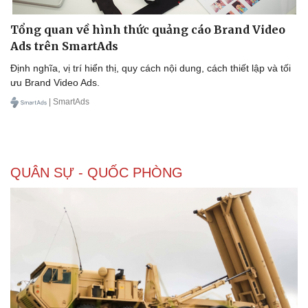
Tổng quan về hình thức quảng cáo Brand Video
Ads trên SmartAds
Doanh nghiệp
Công nghệ
Định nghĩa, vị trí hiển thị, quy cách nội dung, cách thiết lập và tối
ưu Brand Video Ads.
Thông tin doanh nghiệp
Sành điệu
Doanh nghiệp 24h
Tin Công nghệ
| SmartAds
Doanh nhân
Trải nghiệm
Vì cộng đồng
Chuyển đổi số
QUÂN SỰ - QUỐC PHÒNG