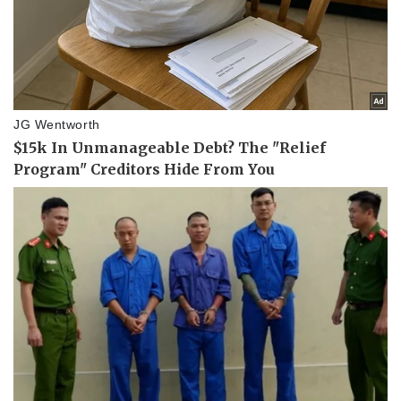
Vụ án
Vũ khí
Tin nóng
Việt Nam
Tư vấn luật
Phân tích