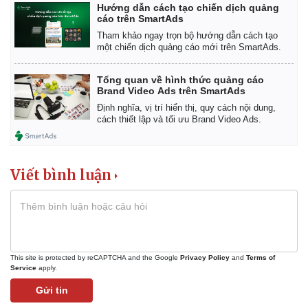
Hướng dẫn cách tạo chiến dịch quảng
cáo trên SmartAds
Tham khảo ngay trọn bộ hướng dẫn cách tạo
một chiến dịch quảng cáo mới trên SmartAds.
Tổng quan về hình thức quảng cáo
Brand Video Ads trên SmartAds
Định nghĩa, vị trí hiển thị, quy cách nội dung,
cách thiết lập và tối ưu Brand Video Ads.
Viết bình luận
Kinh tế
Thị trường
Bất động sản
Giá vàng
This site is protected by reCAPTCHA and the Google
Privacy Policy
and
Terms of
Service
apply.
Khởi nghiệp
Tiêu dùng
Tỷ giá
Gửi tin
Chứng khoán