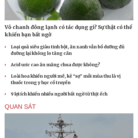
Vỏ chanh đông lạnh có tác dụng gì? Sự thật có thể
khiến bạn bất ngờ
Loại quả siêu giàu tinh bột, ăn xanh vẫn bổ dưỡng đủ
đường lại không lo tăng cân
Acid uric cao ăn măng chua được không?
Loài hoa khiến người mê, kẻ “sợ” mỗi mùa thu là vị
thuốc trong y học cổ truyền
9 lợi ích khiến nhiều người bất ngờ từ thịt ếch
QUAN SÁT