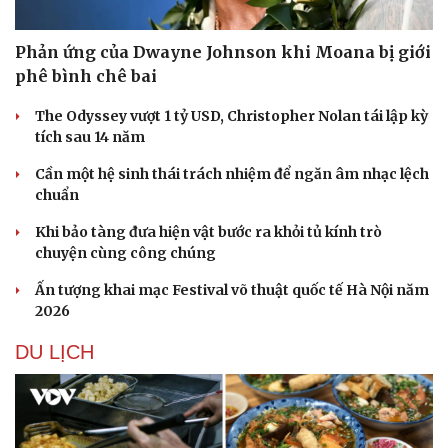
Phản ứng của Dwayne Johnson khi Moana bị giới
phê bình chê bai
The Odyssey vượt 1 tỷ USD, Christopher Nolan tái lập kỳ
tích sau 14 năm
Cần một hệ sinh thái trách nhiệm để ngăn âm nhạc lệch
chuẩn
Khi bảo tàng đưa hiện vật bước ra khỏi tủ kính trò
chuyện cùng công chúng
Ấn tượng khai mạc Festival võ thuật quốc tế Hà Nội năm
Văn hóa
Giải trí
2026
Sân khấu - Điện ảnh
Nghệ sĩ
Văn học
Thời trang
DU LỊCH
Âm nhạc
Sao Việt
Di sản