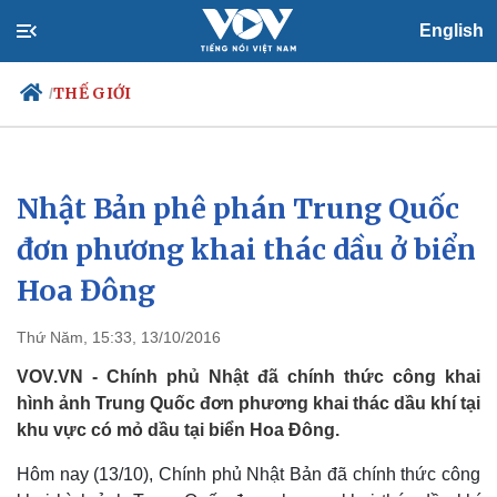
English
THẾ GIỚI
/
Nhật Bản phê phán Trung Quốc
Chính trị
Xã hội
Đảng
Tin 24h
đơn phương khai thác dầu ở biển
Tổ chức nhân sự
Dự báo thời tiết
Hoa Đông
Quốc hội
Giáo dục
Nhận diện sự thật
Dấu ấn VOV
Việc làm
Thứ Năm, 15:33, 13/10/2016
Biển đảo
VOV.VN - Chính phủ Nhật đã chính thức công khai
hình ảnh Trung Quốc đơn phương khai thác dầu khí tại
khu vực có mỏ dầu tại biển Hoa Đông.
Hôm nay (13/10), Chính phủ Nhật Bản đã chính thức công