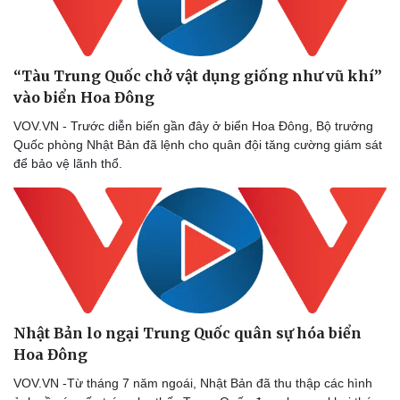
Thể thao
Ô tô - Xe máy
Bóng đá
Ô tô
Lịch thi đấu bóng đá
Xe máy
“Tàu Trung Quốc chở vật dụng giống như vũ khí”
Thế giới thể thao
Tư vấn
eSports
vào biển Hoa Đông
Hậu trường
VOV.VN - Trước diễn biến gần đây ở biển Hoa Đông, Bộ trưởng
Quốc phòng Nhật Bản đã lệnh cho quân đội tăng cường giám sát
để bảo vệ lãnh thổ.
Nhật Bản lo ngại Trung Quốc quân sự hóa biển
Hoa Đông ​
VOV.VN -Từ tháng 7 năm ngoái, Nhật Bản đã thu thập các hình