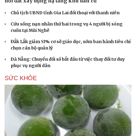
hồi đất xây dựng hạ tầng khu dân cư
Hạt giống tâm hồn
Chủ tịch UBND tỉnh Gia Lai đối thoại với thanh niên
Cứu sống nạn nhân thứ hai trong vụ 4 người bị sóng
cuốn tại Mũi Nghê
Đắk Lắk giảm 51% cơ sở giáo dục, sớm ban hành tiêu chí
chọn cán bộ quản lý
Đà Nẵng: Chuyển đổi số bắt đầu từ việc thay đổi tư duy
phục vụ người dân
SỨC KHỎE