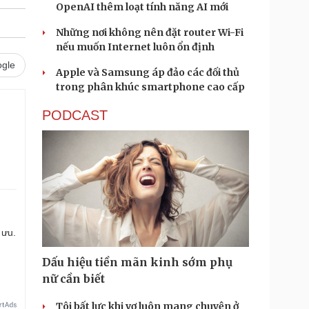
OpenAI thêm loạt tính năng AI mới
Những nơi không nên đặt router Wi-Fi
nếu muốn Internet luôn ổn định
gle
Apple và Samsung áp đảo các đối thủ
trong phân khúc smartphone cao cấp
PODCAST
 ưu.
Dấu hiệu tiền mãn kinh sớm phụ
nữ cần biết
Tôi bất lực khi vợ luôn mang chuyện ở