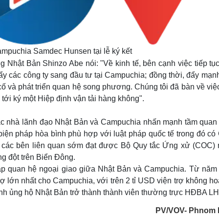
mpuchia Samdec Hunsen tại lễ ký kết
 Nhật Bản Shinzo Abe nói: "Về kinh tế, bên cạnh việc tiếp tụ
 đẩy các công ty sang đầu tư tại Campuchia; đồng thời, đẩy mạ
cố và phát triển quan hệ song phương. Chúng tôi đã bàn về việ
 tới ký một Hiệp định vận tải hàng không".
 các nhà lãnh đạo Nhật Bản và Campuchia nhấn mạnh tầm quan 
 biện pháp hòa bình phù hợp với luật pháp quốc tế trong đó c
 các bên liên quan sớm đạt được Bộ Quy tắc Ứng xử (COC)
ng đột trên Biển Đông.
ập quan hệ ngoại giao giữa Nhật Bản và Campuchia. Từ năm
ợ lớn nhất cho Campuchia, với trên 2 tỉ USD viện trợ không ho
nh ủng hộ Nhật Bản trở thành thành viên thường trực HĐBA LH
PV/VOV- Phnom 