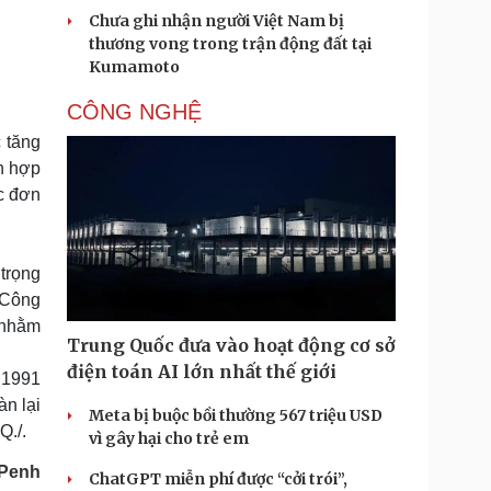
Chưa ghi nhận người Việt Nam bị
thương vong trong trận động đất tại
Kumamoto
CÔNG NGHỆ
c tăng
nh hợp
c đơn
trọng
ó Công
 nhằm
Trung Quốc đưa vào hoạt động cơ sở
điện toán AI lớn nhất thế giới
 1991
àn lại
Meta bị buộc bồi thường 567 triệu USD
Q./.
vì gây hại cho trẻ em
Penh
ChatGPT miễn phí được “cởi trói”,