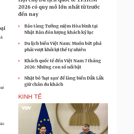
2026 có quy mô lớn nhất từ trước
đến nay
Bảo tàng Tưởng niệm Hòa bình tại
oại
Nhật Bản đón lượng khách kỷ lục
hả
Du lịch biển Việt Nam: Muốn bứt phá
phải vượt khỏi lợi thế tự nhiên
Khách quốc tế đến Việt Nam 7 tháng
2026: Những con số nổi bật
Nhặt bỏ 'hạt sạn' để làng biển Đắk Lắk
giữ chân du khách
ại
KINH TẾ
các