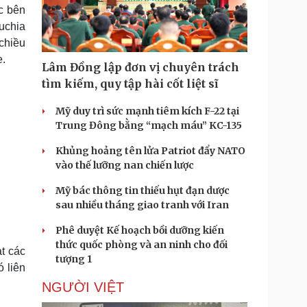
Doanh nghiệp 24h
Tin Công nghệ
c bên
Doanh nhân
Trải nghiệm
puchia
ì cộng đồng
Chuyển đổi số
chiều
e.
Lâm Đồng lập đơn vị chuyên trách
u lịch
Podcast
tìm kiếm, quy tập hài cốt liệt sĩ
Tư vấn
Câu chuyện thời sự
Săn Tour
Đọc truyện đêm khuya
Mỹ duy trì sức mạnh tiêm kích F-22 tại
heck-in
Cửa sổ tình yêu
Trung Đông bằng “mạch máu” KC-135
Kể chuyện cho bé
Khủng hoảng tên lửa Patriot đẩy NATO
Hạt giống tâm hồn
vào thế lưỡng nan chiến lược
Mỹ bác thông tin thiếu hụt đạn dược
sau nhiều tháng giao tranh với Iran
Phê duyệt Kế hoạch bồi dưỡng kiến
thức quốc phòng và an ninh cho đối
t các
tượng 1
ó liên
NGƯỜI VIỆT