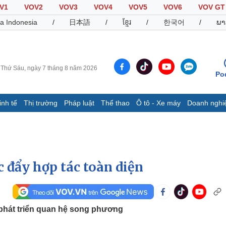
V1
VOV2
VOV3
VOV4
VOV5
VOV6
VOV GT
a Indonesia
/
日本語
/
ខ្មែរ
/
한국어
/
ພາ
Thứ Sáu, ngày 7 tháng 8 năm 2026
Po
inh tế
Thị trường
Pháp luật
Thể thao
Ô tô - Xe máy
Doanh nghi
Thế giới
Multimedia
K
Quan sát
Video
B
Cuộc sống đó đây
Ảnh
K
Hồ sơ
E-Magazine
 đẩy hợp tác toàn diện
Infographic
Thể thao
Ô tô - Xe máy
D
phát triển quan hệ song phương
Bóng đá
Ô tô
T