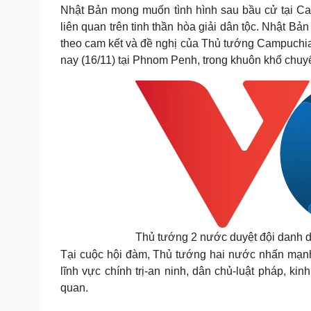
Tin nóng
Việt Nam
Nhật Bản mong muốn tình hình sau bầu cử tại Ca
Tư vấn luật
Phân tích
liên quan trên tinh thần hòa giải dân tộc. Nhật B
theo cam kết và đề nghị của Thủ tướng Campuchia
nay (16/11) tại Phnom Penh, trong khuôn khổ chu
Sức khỏe
Đời sống
Dinh dưỡng - món ngon
Nhà đẹp
Cây thuốc
Blog
Sản phụ khoa
Tình yêu - Gia đình
Nhi khoa
Nam khoa
Làm đẹp - giảm cân
Phòng mạch online
Ăn sạch sống khỏe
Cải chính
Thủ tướng 2 nước duyệt đội danh 
Tại cuộc hội đàm, Thủ tướng hai nước nhấn mạnh 
lĩnh vực chính trị-an ninh, dân chủ-luật pháp, ki
quan.