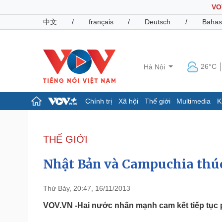
VO
中文
/
français
/
Deutsch
/
Bahas
26°C
Hà Nội
Chính trị
Xã hội
Thế giới
Multimedia
K
Chính trị
Xã hội
Đảng
Tin 24h
THẾ GIỚI
Tổ chức nhân sự
Dự báo thời tiết
Quốc hội
Giáo dục
Nhật Bản và Campuchia thúc
Nhận diện sự thật
Dấu ấn VOV
Việc làm
Biển đảo
Thứ Bảy, 20:47, 16/11/2013
Pháp luật
Quân sự - Quốc phòng
VOV.VN -Hai nước nhấn mạnh cam kết tiếp tục 
Vụ án
Vũ khí