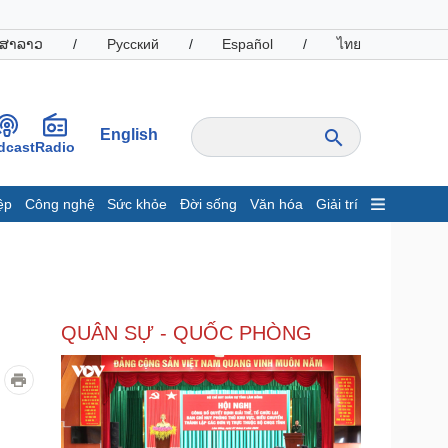
ສາລາວ
/
Русский
/
Español
/
ไทย
English
dcast
Radio
ệp
Công nghệ
Sức khỏe
Đời sống
Văn hóa
Giải trí
inh tế
Thị trường
ất động sản
Giá vàng
hởi nghiệp
Tiêu dùng
Tỷ giá
QUÂN SỰ - QUỐC PHÒNG
Chứng khoán
Giá cà phê
oanh nghiệp
Công nghệ
hông tin doanh nghiệp
Sành điệu