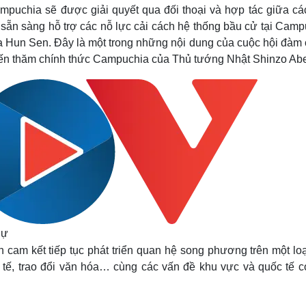
Lịch thi đấu bóng đá
Xe máy
mpuchia sẽ được giải quyết qua đối thoại và hợp tác giữa cá
Thế giới thể thao
Tư vấn
ản sẵn sàng hỗ trợ các nỗ lực cải cách hệ thống bầu cử tại Cam
eSports
V
 Hun Sen. Đây là một trong những nội dung của cuộc hội đàm 
Hậu trường
yến thăm chính thức Campuchia của Thủ tướng Nhật Shinzo Ab
Văn hóa
Giải trí
D
Sân khấu - Điện ảnh
Nghệ sĩ
Văn học
Thời trang
Âm nhạc
Sao Việt
c
Di sản
dự
cam kết tiếp tục phát triển quan hệ song phương trên một loạ
nh tế, trao đổi văn hóa… cùng các vấn đề khu vực và quốc tế c