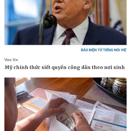
Thể thao
Ô tô - Xe máy
Bóng đá
Ô tô
Lịch thi đấu bóng đá
Xe máy
Thế giới thể thao
Tư vấn
eSports
Hậu trường