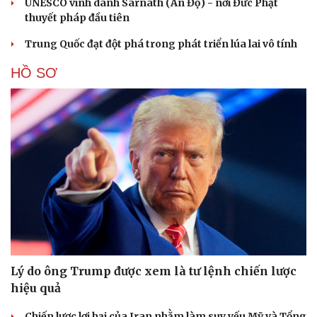
UNESCO vinh danh Sarnath (Ấn Độ) - nơi Đức Phật
thuyết pháp đầu tiên
Trung Quốc đạt đột phá trong phát triển lúa lai vô tính
HỒ SƠ
Lý do ông Trump được xem là tư lệnh chiến lược
hiệu quả
Chiến lược lợi hại của Iran nhằm làm suy yếu Mỹ và Tổng