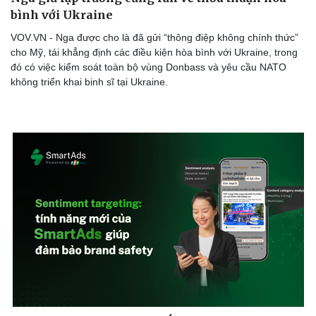
bình với Ukraine
VOV.VN - Nga được cho là đã gửi “thông điệp không chính thức”
cho Mỹ, tái khẳng định các điều kiện hòa bình với Ukraine, trong
Doanh nghiệp
Công nghệ
đó có việc kiểm soát toàn bộ vùng Donbass và yêu cầu NATO
không triển khai binh sĩ tại Ukraine.
Thông tin doanh nghiệp
Sành điệu
Doanh nghiệp 24h
Tin Công nghệ
Doanh nhân
Trải nghiệm
Vì cộng đồng
Chuyển đổi số