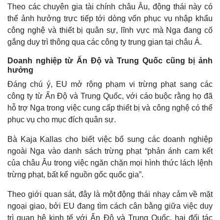
Theo các chuyên gia tài chính châu Âu, động thái này có
thể ảnh hưởng trực tiếp tới dòng vốn phục vụ nhập khẩu
công nghệ và thiết bị quân sự, lĩnh vực mà Nga đang cố
gắng duy trì thông qua các công ty trung gian tại châu Á.
Doanh nghiệp từ Ấn Độ và Trung Quốc cũng bị ảnh
hưởng
Đáng chú ý, EU mở rộng phạm vi trừng phạt sang các
công ty từ Ấn Độ và Trung Quốc, với cáo buộc rằng họ đã
hỗ trợ Nga trong việc cung cấp thiết bị và công nghệ có thể
phục vụ cho mục đích quân sự.
Bà Kaja Kallas cho biết việc bổ sung các doanh nghiệp
ngoài Nga vào danh sách trừng phạt “phản ánh cam kết
của châu Âu trong việc ngăn chặn mọi hình thức lách lệnh
trừng phạt, bất kể nguồn gốc quốc gia”.
Theo giới quan sát, đây là một động thái nhạy cảm về mặt
ngoại giao, bởi EU đang tìm cách cân bằng giữa việc duy
trì quan hệ kinh tế với Ấn Độ và Trung Quốc, hai đối tác