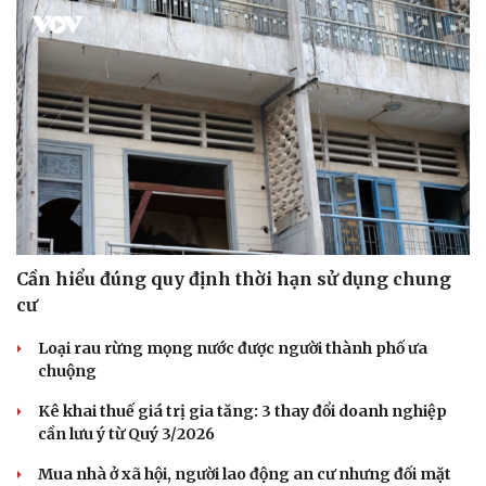
Cần hiểu đúng quy định thời hạn sử dụng chung
cư
Loại rau rừng mọng nước được người thành phố ưa
chuộng
Du lịch
Podcast
Kê khai thuế giá trị gia tăng: 3 thay đổi doanh nghiệp
Tư vấn
Câu chuyện thời sự
cần lưu ý từ Quý 3/2026
Săn Tour
Đọc truyện đêm khuya
check-in
Cửa sổ tình yêu
Mua nhà ở xã hội, người lao động an cư nhưng đối mặt
Kể chuyện cho bé