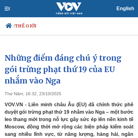
English
THẾ GIỚI
/
Những điểm đáng chú ý trong
Chính trị
Xã hội
Đảng
Tin 24h
gói trừng phạt thứ 19 của EU
Tổ chức nhân sự
Dự báo thời tiết
nhắm vào Nga
Quốc hội
Giáo dục
Nhận diện sự thật
Dấu ấn VOV
Việc làm
Thứ Năm, 16:32, 23/10/2025
Biển đảo
VOV.VN - Liên minh châu Âu (EU) đã chính thức phê
duyệt gói trừng phạt thứ 19 nhằm vào Nga – một bước
leo thang mới trong nỗ lực gây sức ép lên nền kinh tế
Moscow, đồng thời mở rộng các biện pháp kiểm soát
sang nhiều lĩnh vực, từ năng lượng, hàng hải, ngân