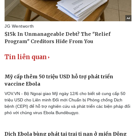
Tin liên quan
Văn hóa
Giải trí
Sân khấu - Điện ảnh
Nghệ sĩ
Mỹ cấp thêm 50 triệu USD hỗ trợ phát triển
Văn học
Thời trang
Âm nhạc
Sao Việt
vaccine Ebola
Di sản
VOV.VN - Bộ Ngoại giao Mỹ ngày 12/6 cho biết sẽ cung cấp 50
triệu USD cho Liên minh Đổi mới Chuẩn bị Phòng chống Dịch
bệnh (CEPI) để hỗ trợ nghiên cứu và phát triển các biện pháp đối
phó với chủng virus Ebola Bundibugyo.
Dịch Ebola bùng phát tại trại tị nạn ở miền Đông