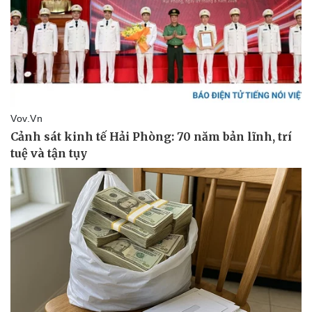
Sức khỏe
Đời sống
Dinh dưỡng - món ngon
Nhà đẹp
Cây thuốc
Blog
Sản phụ khoa
Tình yêu - Gia đình
Nhi khoa
Nam khoa
Làm đẹp - giảm cân
Phòng mạch online
Ăn sạch sống khỏe