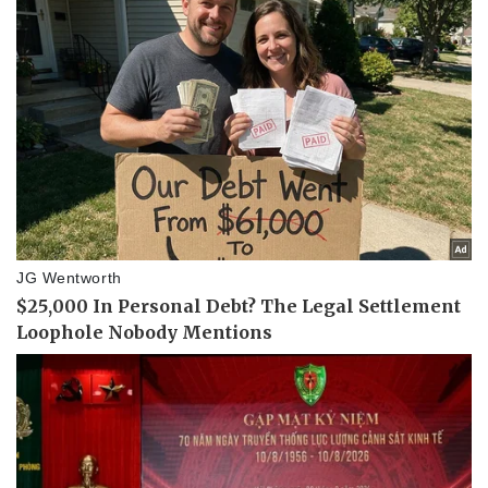
Doanh nghiệp
Công nghệ
Thông tin doanh nghiệp
Sành điệu
Doanh nghiệp 24h
Tin Công nghệ
Doanh nhân
Trải nghiệm
Vì cộng đồng
Chuyển đổi số