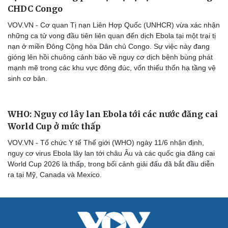
CHDC Congo
VOV.VN - Cơ quan Tị nạn Liên Hợp Quốc (UNHCR) vừa xác nhận
những ca tử vong đầu tiên liên quan đến dịch Ebola tại một trại tị
nạn ở miền Đông Cộng hòa Dân chủ Congo. Sự việc này đang
gióng lên hồi chuông cảnh báo về nguy cơ dịch bệnh bùng phát
mạnh mẽ trong các khu vực đông đúc, vốn thiếu thốn hạ tầng vệ
sinh cơ bản.
Du lịch
Podcast
Tư vấn
Câu chuyện thời sự
WHO: Nguy cơ lây lan Ebola tới các nước đăng cai
Săn Tour
Đọc truyện đêm khuya
World Cup ở mức thấp
check-in
Cửa sổ tình yêu
Kể chuyện cho bé
VOV.VN - Tổ chức Y tế Thế giới (WHO) ngày 11/6 nhận định,
Hạt giống tâm hồn
nguy cơ virus Ebola lây lan tới châu Âu và các quốc gia đăng cai
World Cup 2026 là thấp, trong bối cảnh giải đấu đã bắt đầu diễn
ra tại Mỹ, Canada và Mexico.