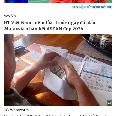
Pháp luật
Quân sự - Quốc phòng
Vụ án
Vũ khí
Tin nóng
Việt Nam
Tư vấn luật
Phân tích