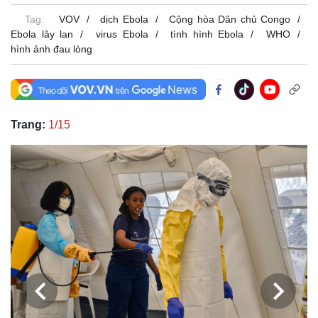
Tag:
VOV
dịch Ebola
Cộng hòa Dân chủ Congo
Ebola lây lan
virus Ebola
tình hình Ebola
WHO
hình ảnh đau lòng
Trang:
1/15
Thế giới
Multimedia
Quan sát
Video
Cuộc sống đó đây
Ảnh
Hồ sơ
E-Magazine
Infographic