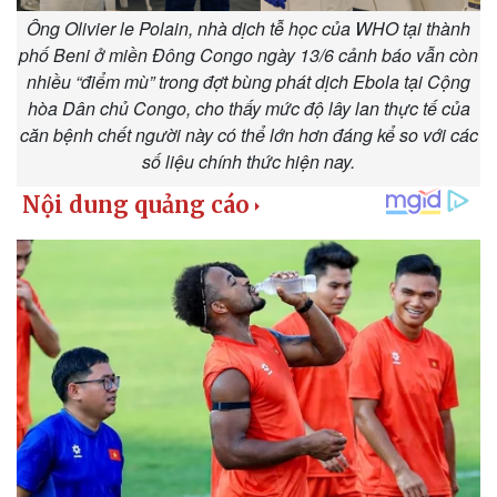
Ông Olivier le Polain, nhà dịch tễ học của WHO tại thành
phố Beni ở miền Đông Congo ngày 13/6 cảnh báo vẫn còn
nhiều “điểm mù” trong đợt bùng phát dịch Ebola tại Cộng
hòa Dân chủ Congo, cho thấy mức độ lây lan thực tế của
căn bệnh chết người này có thể lớn hơn đáng kể so với các
số liệu chính thức hiện nay.
Kinh tế
Thị trường
Bất động sản
Giá vàng
Khởi nghiệp
Tiêu dùng
Tỷ giá
Chứng khoán
Giá cà phê