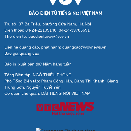
BÁO ĐIỆN TỬ TIẾNG NÓI VIỆT NAM
Trụ sở: 37 Bà Triệu, phường Cửa Nam, Hà Nội
Điện thoại: 84-24-22105148, 84-24-39785691
Thư điện tử: baodientuvov@vov.vn
Liên hệ quảng cáo, phát hành: quangcao@vovnews.vn
Báo giá quảng cáo
Cải chính
Báo in
xuất bản thứ Năm hàng tuần
Tổng Biên tập: NGÔ THIỆU PHONG
Phó Tổng Biên tập: Phạm Công Hân, Đặng Thị Khanh, Giang
Trung Sơn, Nguyễn Tuyết Yến
Cơ quan chủ quản: ĐÀI TIẾNG NÓI VIỆT NAM