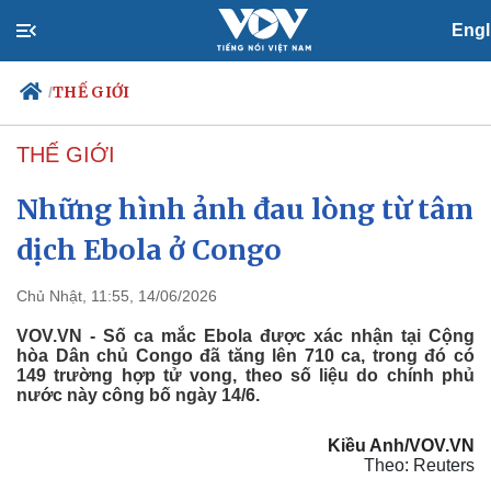
Engl
THẾ GIỚI
/
THẾ GIỚI
Những hình ảnh đau lòng từ tâm
Chính trị
Xã hội
Đảng
Tin 24h
dịch Ebola ở Congo
Tổ chức nhân sự
Dự báo thời tiết
Quốc hội
Giáo dục
Chủ Nhật, 11:55, 14/06/2026
Nhận diện sự thật
Dấu ấn VOV
Việc làm
VOV.VN - Số ca mắc Ebola được xác nhận tại Cộng
Biển đảo
hòa Dân chủ Congo đã tăng lên 710 ca, trong đó có
149 trường hợp tử vong, theo số liệu do chính phủ
nước này công bố ngày 14/6.
Kiều Anh/VOV.VN
Theo: Reuters