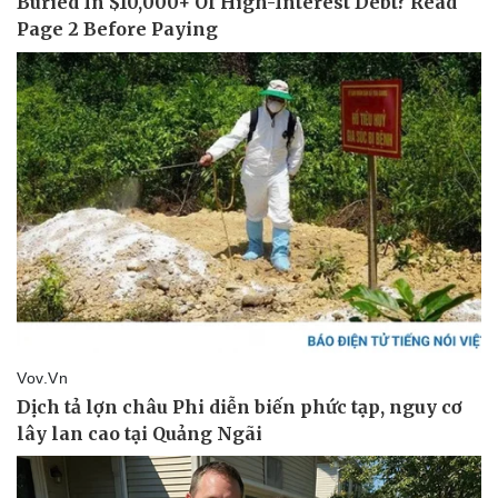
Thể thao
Ô tô - Xe máy
Bóng đá
Ô tô
Lịch thi đấu bóng đá
Xe máy
Thế giới thể thao
Tư vấn
eSports
Hậu trường