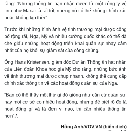
rằng: “Những thông tin bạn nhận được từ một công ty vệ
tinh như Maxar là rất tốt, nhưng nó có thể không chính xác
hoặc không kịp thời”.
Trước khi những hình ảnh vệ tinh thương mại được công
bố rộng rãi, Nga, Mỹ và nhiều cường quốc khác có thể đã
che giấu những hoạt động triển khai quân sự nhạy cảm
nhất của họ khỏi sự giảm sát của công chúng.
Ông Hans Kristensen, giám đốc Dự án Thông tin hạt nhân
của Liên đoàn Khoa học gia Mỹ cho rằng, những bức ảnh
vệ tinh thương mại được chụp nhanh, không thể cung cấp
chính xác thông tin về các hoạt động quân sự của Nga.
Thế giới
Multimedia
Quan sát
Video
“Bạn có thể thấy một thứ gì đó giống như căn cứ quân sự,
Cuộc sống đó đây
Ảnh
hay một cơ sở có nhiều hoạt động, nhưng để biết rõ đó là
Hồ sơ
E-Magazine
hoạt động gì và là đơn vị nào, thì cần nhiều thông tin
Infographic
hơn”./.
Hồng Anh/VOV.VN (biên dịch)