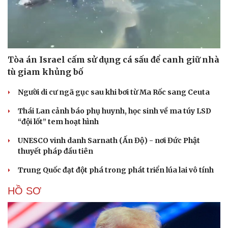
Tòa án Israel cấm sử dụng cá sấu để canh giữ nhà
tù giam khủng bố
Người di cư ngã gục sau khi bơi từ Ma Rốc sang Ceuta
Thái Lan cảnh báo phụ huynh, học sinh về ma túy LSD
“đội lốt” tem hoạt hình
UNESCO vinh danh Sarnath (Ấn Độ) - nơi Đức Phật
thuyết pháp đầu tiên
Trung Quốc đạt đột phá trong phát triển lúa lai vô tính
HỒ SƠ