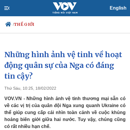
English
THẾ GIỚI
/
Những hình ảnh vệ tinh về hoạt
Chính trị
Xã hội
Đảng
Tin 24h
động quân sự của Nga có đáng
Tổ chức nhân sự
Dự báo thời tiết
tin cậy?
Quốc hội
Giáo dục
Nhận diện sự thật
Dấu ấn VOV
Việc làm
Thứ Sáu, 10:25, 18/02/2022
Biển đảo
VOV.VN - Những hình ảnh vệ tinh thương mại sẵn có
về các vị trị của quân đội Nga xung quanh Ukraine có
thể giúp cung cấp cái nhìn toàn cảnh về cuộc khủng
hoảng biên giới giữa hai nước. Tuy vậy, chúng cũng
có rất nhiều hạn chế.