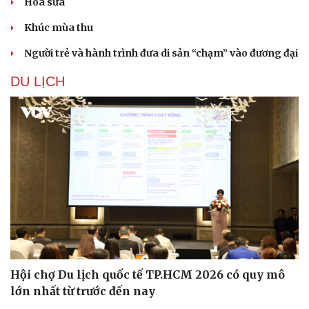
Hoa sữa
Khúc mùa thu
Người trẻ và hành trình đưa di sản “chạm” vào đương đại
DU LỊCH
Văn hóa
Giải trí
Sân khấu - Điện ảnh
Nghệ sĩ
Văn học
Thời trang
Âm nhạc
Sao Việt
Di sản
Hội chợ Du lịch quốc tế TP.HCM 2026 có quy mô
lớn nhất từ trước đến nay