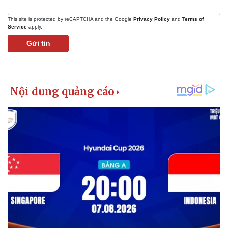
This site is protected by reCAPTCHA and the Google
Privacy Policy
and
Terms of
Service
apply.
Gửi tin
Kinh tế
Thị trường
Bất động sản
Giá vàng
Khởi nghiệp
Tiêu dùng
Tỷ giá
Chứng khoán