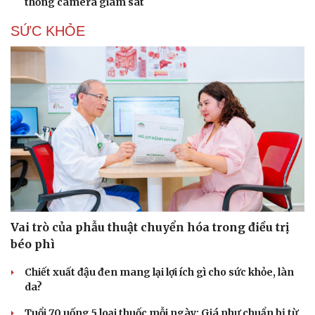
thống camera giám sát
Hạt giống tâm hồn
SỨC KHỎE
Vai trò của phẫu thuật chuyển hóa trong điều trị
béo phì
Chiết xuất đậu đen mang lại lợi ích gì cho sức khỏe, làn
da?
Tuổi 70 uống 5 loại thuốc mỗi ngày: Giá như chuẩn bị từ