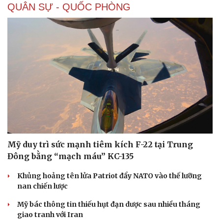
QUÂN SỰ - QUỐC PHÒNG
Doanh nghiệp
Công nghệ
Thông tin doanh nghiệp
Sành điệu
Doanh nghiệp 24h
Tin Công nghệ
Doanh nhân
Trải nghiệm
Vì cộng đồng
Chuyển đổi số
Mỹ duy trì sức mạnh tiêm kích F-22 tại Trung
Đông bằng “mạch máu” KC-135
Khủng hoảng tên lửa Patriot đẩy NATO vào thế lưỡng
nan chiến lược
Mỹ bác thông tin thiếu hụt đạn dược sau nhiều tháng
giao tranh với Iran