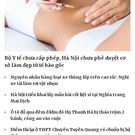
Bộ Y tế chưa cấp phép, Hà Nội chưa phê duyệt cơ
sở làm đẹp từ tế bào gốc
Nguyên nhân hàng loạt xe thủng lốp trên cao tốc: Nghi
xe tải làm rơi vật nhọn
Hà Nội triển khai lấy mẫu hài cốt liệt sĩ tại Nghĩa trang
Mai Dịch
Du lịch
Podcast
Ô tô đỗ qua đêm ở khu đô thị Thanh Hà bị tháo trộm 2
Tư vấn
Câu chuyện thời sự
bánh, công an vào cuộc
Săn Tour
Đọc truyện đêm khuya
check-in
Cửa sổ tình yêu
Điểm thi lại ở THPT Chuyên Tuyên Quang có chuẩn bị hệ
Kể chuyện cho bé