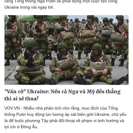
rằng Tổng thống Nga Putin sẽ phát động một cuộc tấn công
Thể thao
Ô tô - Xe máy
Ukraine trong vài ngày tới.
Bóng đá
Ô tô
Lịch thi đấu bóng đá
Xe máy
Thế giới thể thao
Tư vấn
eSports
Hậu trường
"Ván cờ" Ukraine: Nếu cả Nga và Mỹ đều thắng
thì ai sẽ thua?
VOV.VN - Nhiều nhà phân tích cho rằng, mục đích của Tổng
thống Putin huy động lực lượng áp sát biên giới Ukraine, chủ yếu
là để buộc phương Tây phải đối thoại về phạm vi ảnh hưởng và
lợi ích ở Đông Âu.