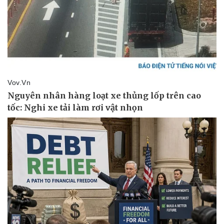
Vụ án
Vũ khí
Tin nóng
Việt Nam
Tư vấn luật
Phân tích