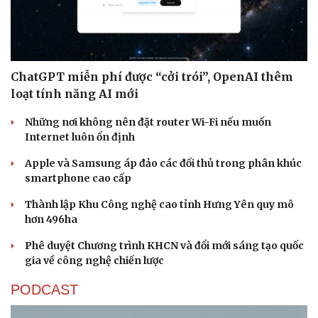
ChatGPT miễn phí được “cởi trói”, OpenAI thêm
loạt tính năng AI mới
Sức khỏe
Đời sống
Những nơi không nên đặt router Wi-Fi nếu muốn
Dinh dưỡng - món ngon
Nhà đẹp
Internet luôn ổn định
Cây thuốc
Blog
Sản phụ khoa
Tình yêu - Gia đình
Apple và Samsung áp đảo các đối thủ trong phân khúc
Nhi khoa
smartphone cao cấp
Nam khoa
Làm đẹp - giảm cân
Thành lập Khu Công nghệ cao tỉnh Hưng Yên quy mô
Phòng mạch online
hơn 496ha
Ăn sạch sống khỏe
Phê duyệt Chương trình KHCN và đổi mới sáng tạo quốc
gia về công nghệ chiến lược
PODCAST