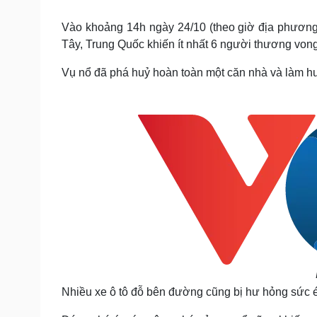
Tin nóng
Việt Nam
Tư vấn luật
Phân tích
Vào khoảng 14h ngày 24/10 (theo giờ địa phương)
Tây, Trung Quốc khiến ít nhất 6 người thương vong
Vụ nổ đã phá huỷ hoàn toàn một căn nhà và làm h
Sức khỏe
Đời sống
Dinh dưỡng - món ngon
Nhà đẹp
Cây thuốc
Blog
Sản phụ khoa
Tình yêu - Gia đình
Nhi khoa
Nam khoa
Làm đẹp - giảm cân
Phòng mạch online
Ăn sạch sống khỏe
Cải chính
Nhiều xe ô tô đỗ bên đường cũng bị hư hỏng sức é