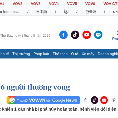
V1
VOV2
VOV3
VOV4
VOV5
VOV6
VOV GT
a Indonesia
/
日本語
/
ខ្មែរ
/
한국어
/
ພາ
Thứ Bảy, ngày 8 tháng 8 năm 2026
Po
inh tế
Thị trường
Pháp luật
Thể thao
Ô tô - Xe máy
Doanh nghi
Thế giới
Multimedia
K
Quan sát
Video
B
Cuộc sống đó đây
Ảnh
K
Hồ sơ
E-Magazine
t 6 người thương vong
Infographic
Thể thao
Ô tô - Xe máy
D
khiến 1 căn nhà bị phá hủy hoàn toàn, bệnh viện đối diện
Bóng đá
Ô tô
T