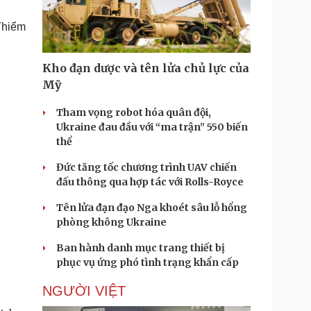
Doanh nghiệp 24h
Tin Công nghệ
Doanh nhân
Trải nghiệm
Thiểm
ì cộng đồng
Chuyển đổi số
Kho đạn dược và tên lửa chủ lực của
u lịch
Podcast
Mỹ
Tư vấn
Câu chuyện thời sự
Săn Tour
Đọc truyện đêm khuya
Tham vọng robot hóa quân đội,
heck-in
Cửa sổ tình yêu
Ukraine đau đầu với “ma trận” 550 biến
Kể chuyện cho bé
thể
Hạt giống tâm hồn
Đức tăng tốc chương trình UAV chiến
đấu thông qua hợp tác với Rolls-Royce
Tên lửa đạn đạo Nga khoét sâu lỗ hổng
phòng không Ukraine
Ban hành danh mục trang thiết bị
phục vụ ứng phó tình trạng khẩn cấp
NGƯỜI VIỆT