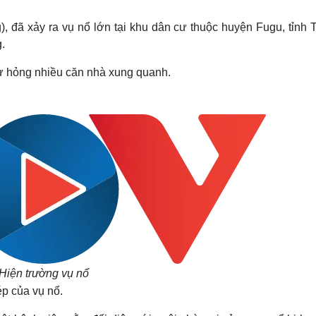
Lịch thi đấu bóng đá
Xe máy
Thế giới thể thao
Tư vấn
, đã xảy ra vụ nổ lớn tại khu dân cư thuộc huyện Fugu, tỉnh 
eSports
V
.
Hậu trường
ư hỏng nhiều căn nhà xung quanh.
Văn hóa
Giải trí
D
Sân khấu - Điện ảnh
Nghệ sĩ
Văn học
Thời trang
Âm nhạc
Sao Việt
c
Di sản
Hiện trường vụ nổ
p của vụ nổ.