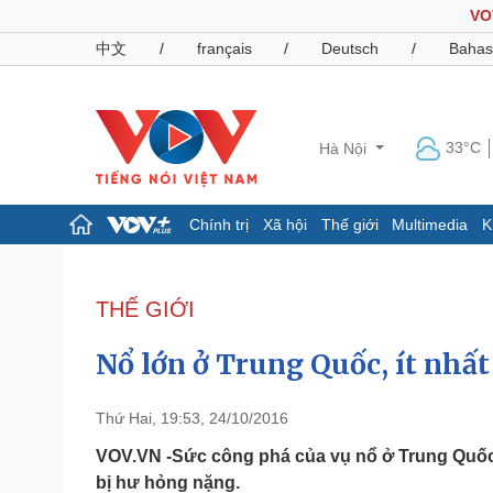
VO
中文
/
français
/
Deutsch
/
Bahas
33°C
Hà Nội
Chính trị
Xã hội
Thế giới
Multimedia
K
Chính trị
Xã hội
Đảng
Tin 24h
THẾ GIỚI
Tổ chức nhân sự
Dự báo thời tiết
Quốc hội
Giáo dục
Nổ lớn ở Trung Quốc, ít nhấ
Nhận diện sự thật
Dấu ấn VOV
Việc làm
Biển đảo
Thứ Hai, 19:53, 24/10/2016
Pháp luật
Quân sự - Quốc phòng
VOV.VN -Sức công phá của vụ nổ ở Trung Quốc 
bị hư hỏng nặng.
Vụ án
Vũ khí