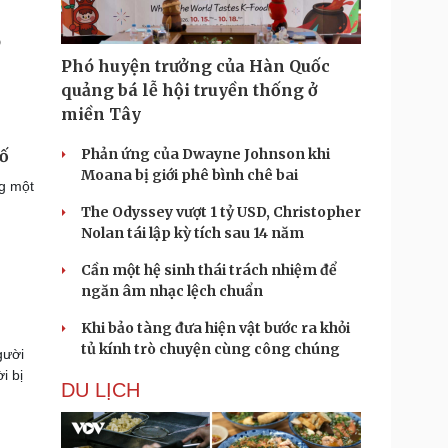
Phó huyện trưởng của Hàn Quốc
quảng bá lễ hội truyền thống ở
miền Tây
Phản ứng của Dwayne Johnson khi
bố
Moana bị giới phê bình chê bai
ng một
The Odyssey vượt 1 tỷ USD, Christopher
Nolan tái lập kỳ tích sau 14 năm
Cần một hệ sinh thái trách nhiệm để
ngăn âm nhạc lệch chuẩn
Khi bảo tàng đưa hiện vật bước ra khỏi
tủ kính trò chuyện cùng công chúng
gười
i bị
DU LỊCH