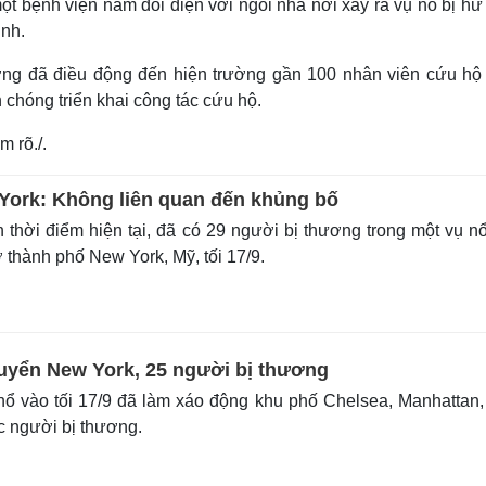
t bệnh viện nằm đối diện với ngôi nhà nơi xảy ra vụ nổ bị hư
inh.
ơng đã điều động đến hiện trường gần 100 nhân viên cứu hộ
chóng triển khai công tác cứu hộ.
 rõ./.
 York: Không liên quan đến khủng bố
thời điểm hiện tại, đã có 29 người bị thương trong một vụ nổ
 thành phố New York, Mỹ, tối 17/9.
uyển New York, 25 người bị thương
ổ vào tối 17/9 đã làm xáo động khu phố Chelsea, Manhattan
c người bị thương.