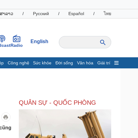
ສາລາວ
/
Русский
/
Español
/
ไทย
English
dcast
Radio
ệp
Công nghệ
Sức khỏe
Đời sống
Văn hóa
Giải trí
inh tế
Thị trường
ất động sản
Giá vàng
hởi nghiệp
Tiêu dùng
Tỷ giá
QUÂN SỰ - QUỐC PHÒNG
Chứng khoán
Giá cà phê
oanh nghiệp
Công nghệ
 cũng
hông tin doanh nghiệp
Sành điệu