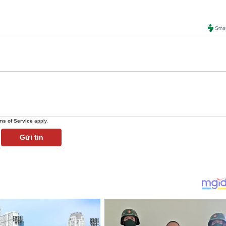
ms of Service
apply.
Gửi tin