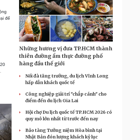
cộng
ại để
Những hương vị đưa TP.HCM thành
thiên đường ẩm thực đường phố
hàng đầu thế giới
 20
.
Nối đà tăng trưởng, du lịch Vĩnh Long
hấp dẫn khách quốc tế
Công nghiệp giải trí "chắp cánh" cho
điểm đến du lịch Gia Lai
Hội chợ Du lịch quốc tế TP.HCM 2026 có
quy mô lớn nhất từ trước đến nay
Bảo tàng Tưởng niệm Hòa bình tại
Nhật Bản đón lượng khách kỷ lục