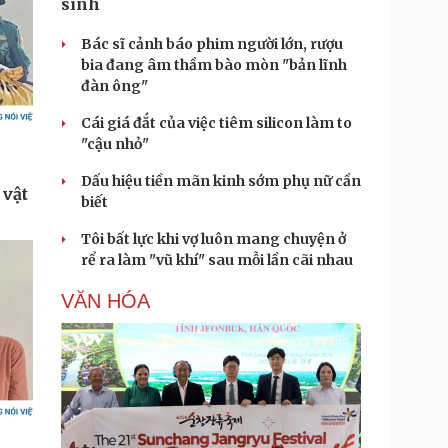
sinh
Bác sĩ cảnh báo phim người lớn, rượu
bia đang âm thầm bào mòn "bản lĩnh
đàn ông"
Cái giá đắt của việc tiêm silicon làm to
"cậu nhỏ"
Dấu hiệu tiền mãn kinh sớm phụ nữ cần
biết
Tôi bất lực khi vợ luôn mang chuyện ở
rể ra làm "vũ khí" sau mỗi lần cãi nhau
VĂN HÓA