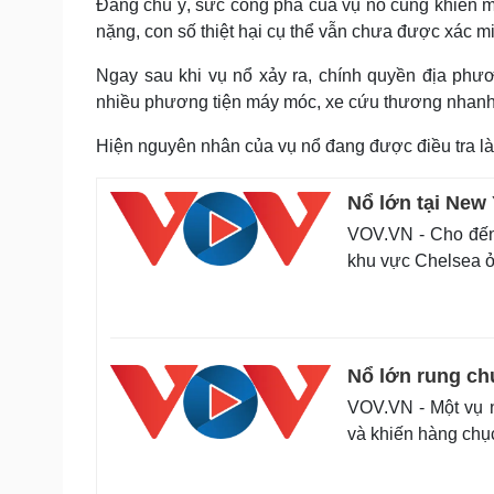
Đáng chú ý, sức công phá của vụ nổ cũng khiến mộ
nặng, con số thiệt hại cụ thể vẫn chưa được xác m
Ngay sau khi vụ nổ xảy ra, chính quyền địa phư
nhiều phương tiện máy móc, xe cứu thương nhanh 
Hiện nguyên nhân của vụ nổ đang được điều tra làm
Nổ lớn tại New
VOV.VN - Cho đến 
khu vực Chelsea ở
Nổ lớn rung ch
VOV.VN - Một vụ n
và khiến hàng chụ