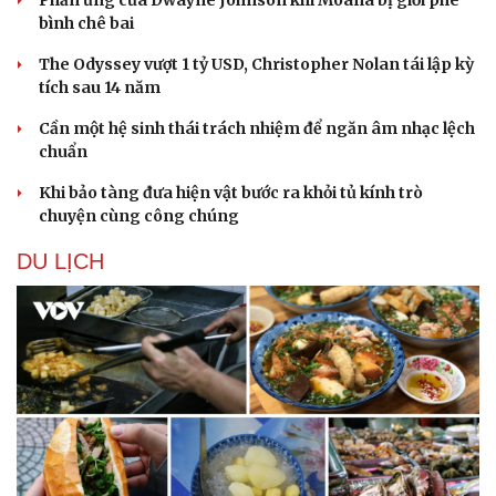
bình chê bai
The Odyssey vượt 1 tỷ USD, Christopher Nolan tái lập kỳ
tích sau 14 năm
Cần một hệ sinh thái trách nhiệm để ngăn âm nhạc lệch
chuẩn
Khi bảo tàng đưa hiện vật bước ra khỏi tủ kính trò
chuyện cùng công chúng
DU LỊCH
Văn hóa
Giải trí
Sân khấu - Điện ảnh
Nghệ sĩ
Văn học
Thời trang
Âm nhạc
Sao Việt
Di sản