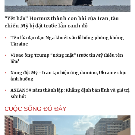
“Yết hầu” Hormuz thành con bài của Iran, tàu
chiến Mỹ bị đặt trước lằn ranh đỏ
Tên lửa đạn đạo Nga khoét sâu lỗ hổng phòng không
Ukraine
Vì sao ông Trump “nóng mặt” trước tin Mỹ thiếu tên
lửa?
Xung đột Mỹ - Iran tạo hiệu ứng domino, Ukraine chịu
ảnh hưởng
ASEAN 59 năm thành lập: Khẳng định bản lĩnh và giá trị
sức hút
CUỘC SỐNG ĐÓ ĐÂY
Cải chính