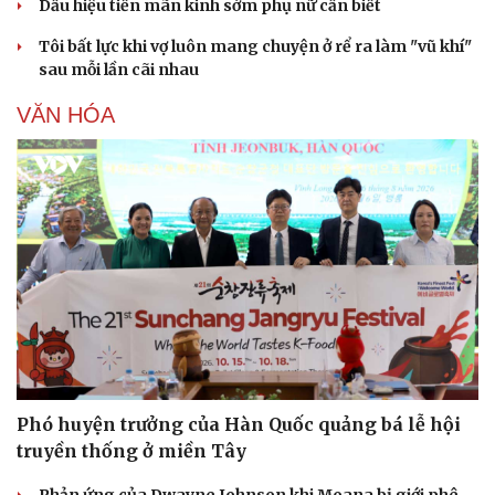
Dấu hiệu tiền mãn kinh sớm phụ nữ cần biết
Tôi bất lực khi vợ luôn mang chuyện ở rể ra làm "vũ khí"
sau mỗi lần cãi nhau
VĂN HÓA
Phó huyện trưởng của Hàn Quốc quảng bá lễ hội
truyền thống ở miền Tây
Phản ứng của Dwayne Johnson khi Moana bị giới phê