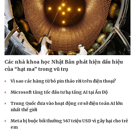
Sức khỏe
Đời sống
Dinh dưỡng - món ngon
Nhà đẹp
Cây thuốc
Blog
Các nhà khoa học Nhật Bản phát hiện dấu hiệu
Sản phụ khoa
Tình yêu - Gia đình
của “hạt ma” trong vũ trụ
Nhi khoa
Nam khoa
Vì sao các hãng từ bỏ pin tháo rời trên điện thoại?
Làm đẹp - giảm cân
Microsoft tăng tốc đầu tư hạ tầng AI tại Ấn Độ
Phòng mạch online
Ăn sạch sống khỏe
Trung Quốc đưa vào hoạt động cơ sở điện toán AI lớn
nhất thế giới
Meta bị buộc bồi thường 567 triệu USD vì gây hại cho trẻ
em