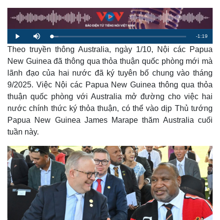
R
-
1:19
L
P
M
o
l
u
a
Theo truyền thông Australia, ngày 1/10, Nội các Papua
a
t
e
d
y
e
e
New Guinea đã thông qua thỏa thuận quốc phòng mới mà
d
m
:
lãnh đạo của hai nước đã ký tuyên bố chung vào tháng
5
.
a
1
9/2025. Việc Nội các Papua New Guinea thông qua thỏa
5
%
thuận quốc phòng với Australia mở đường cho việc hai
i
nước chính thức ký thỏa thuận, có thể vào dịp Thủ tướng
n
Papua New Guinea James Marape thăm Australia cuối
i
tuần này.
n
g
T
i
m
e