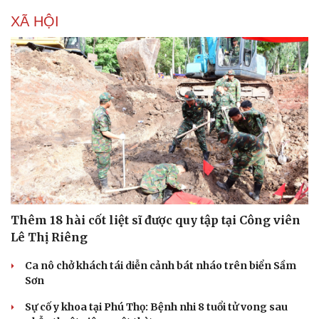
XÃ HỘI
Thêm 18 hài cốt liệt sĩ được quy tập tại Công viên
Lê Thị Riêng
Du lịch
Podcast
Ca nô chở khách tái diễn cảnh bát nháo trên biển Sầm
Tư vấn
Câu chuyện thời sự
Sơn
Săn Tour
Đọc truyện đêm khuya
check-in
Cửa sổ tình yêu
Sự cố y khoa tại Phú Thọ: Bệnh nhi 8 tuổi tử vong sau
Kể chuyện cho bé