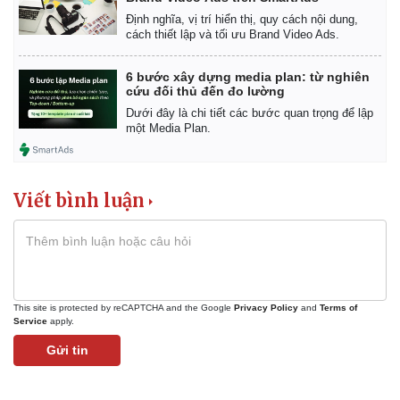
Định nghĩa, vị trí hiển thị, quy cách nội dung,
cách thiết lập và tối ưu Brand Video Ads.
6 bước xây dựng media plan: từ nghiên
cứu đối thủ đến đo lường
Dưới đây là chi tiết các bước quan trọng để lập
một Media Plan.
Viết bình luận
This site is protected by reCAPTCHA and the Google
Privacy Policy
and
Terms of
Kinh tế
Thị trường
Service
apply.
Bất động sản
Giá vàng
Gửi tin
Khởi nghiệp
Tiêu dùng
Tỷ giá
Chứng khoán