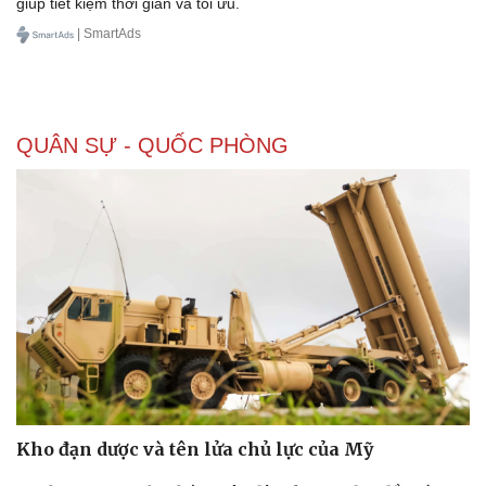
giúp tiết kiệm thời gian và tối ưu.
| SmartAds
Doanh nghiệp
Công nghệ
Thông tin doanh nghiệp
Sành điệu
QUÂN SỰ - QUỐC PHÒNG
Doanh nghiệp 24h
Tin Công nghệ
Doanh nhân
Trải nghiệm
Vì cộng đồng
Chuyển đổi số
Kho đạn dược và tên lửa chủ lực của Mỹ