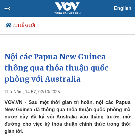
English
THẾ GIỚI
/
Nội các Papua New Guinea
Chính trị
Xã hội
Đảng
Tin 24h
thông qua thỏa thuận quốc
Tổ chức nhân sự
Dự báo thời tiết
phòng với Australia
Quốc hội
Giáo dục
Nhận diện sự thật
Dấu ấn VOV
Việc làm
Thứ Năm, 14:57, 02/10/2025
Biển đảo
VOV.VN - Sau một thời gian trì hoãn, nội các Papua
New Guinea đã thông qua thỏa thuận quốc phòng mà
nước này đã ký với Australia vào tháng trước, mở
đường cho việc ký thỏa thuận chính thức trong thời
gian tới.