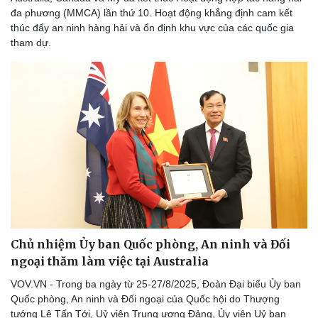
Thể thao
Ô tô - Xe máy
đa phương (MMCA) lần thứ 10. Hoạt động khẳng định cam kết
thúc đẩy an ninh hàng hải và ổn định khu vực của các quốc gia
Bóng đá
Ô tô
tham dự.
Lịch thi đấu bóng đá
Xe máy
Thế giới thể thao
Tư vấn
eSports
Hậu trường
Chủ nhiệm Ủy ban Quốc phòng, An ninh và Đối
ngoại thăm làm việc tại Australia
VOV.VN - Trong ba ngày từ 25-27/8/2025, Đoàn Đại biểu Ủy ban
Quốc phòng, An ninh và Đối ngoại của Quốc hội do Thượng
tướng Lê Tấn Tới, Uỷ viên Trung ương Đảng, Ủy viên Uỷ ban