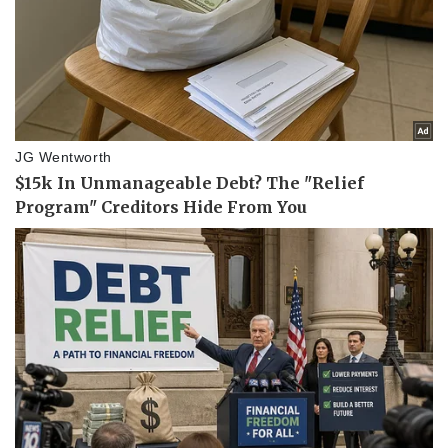
Vụ án
Vũ khí
Tin nóng
Việt Nam
Tư vấn luật
Phân tích