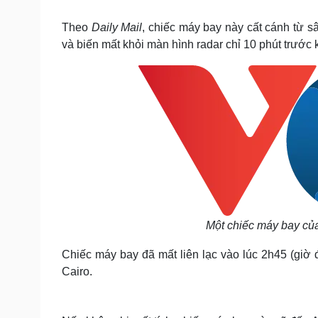
Tin nóng
Việt Nam
Tư vấn luật
Phân tích
Theo
Daily Mail
, chiếc máy bay này cất cánh từ 
và biến mất khỏi màn hình radar chỉ 10 phút trước 
Sức khỏe
Đời sống
Dinh dưỡng - món ngon
Nhà đẹp
Cây thuốc
Blog
Sản phụ khoa
Tình yêu - Gia đình
Nhi khoa
Nam khoa
Làm đẹp - giảm cân
Phòng mạch online
Ăn sạch sống khỏe
Cải chính
Một chiếc máy bay củ
Chiếc máy bay đã mất liên lạc vào lúc 2h45 (giờ 
Cairo.