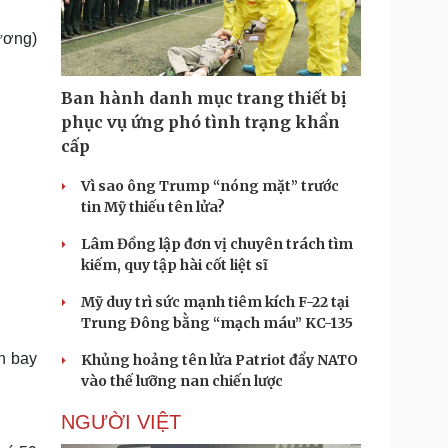
Doanh nghiệp 24h
Tin Công nghệ
Doanh nhân
Trải nghiệm
ương)
ì cộng đồng
Chuyển đổi số
Ban hành danh mục trang thiết bị
u lịch
Podcast
phục vụ ứng phó tình trạng khẩn
Tư vấn
Câu chuyện thời sự
cấp
Săn Tour
Đọc truyện đêm khuya
heck-in
Cửa sổ tình yêu
Vì sao ông Trump “nóng mặt” trước
Kể chuyện cho bé
tin Mỹ thiếu tên lửa?
Hạt giống tâm hồn
Lâm Đồng lập đơn vị chuyên trách tìm
kiếm, quy tập hài cốt liệt sĩ
Mỹ duy trì sức mạnh tiêm kích F-22 tại
Trung Đông bằng “mạch máu” KC-135
n bay
Khủng hoảng tên lửa Patriot đẩy NATO
vào thế lưỡng nan chiến lược
NGƯỜI VIỆT