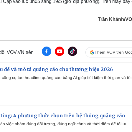
Ai Cập vào lúc 3h05 sáng 19/5 (giờ địa phương). Trên máy bay 
Trần Khánh/V
 dõi VOV.VN trên
Thêm VOV trên Goo
iêu đề và mô tả quảng cáo cho thương hiệu 2026
công cụ tạo headline quảng cáo bằng AI giúp tiết kiệm thời gian và tối
ting: 4 phương thức chọn trên hệ thống quảng cáo
ào việc nhắm đúng đối tượng, đúng ngữ cảnh và thời điểm để tối ưu.