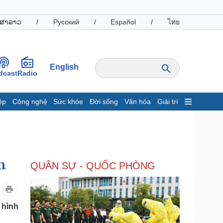
ສາລາວ
/
Русский
/
Español
/
ไทย
English
dcast
Radio
ệp
Công nghệ
Sức khỏe
Đời sống
Văn hóa
Giải trí
inh tế
Thị trường
ất động sản
Giá vàng
hởi nghiệp
Tiêu dùng
Tỷ giá
h
QUÂN SỰ - QUỐC PHÒNG
Chứng khoán
Giá cà phê
oanh nghiệp
Công nghệ
 hình
hông tin doanh nghiệp
Sành điệu