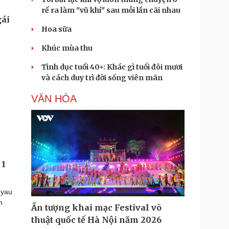
rể ra làm "vũ khí" sau mỗi lần cãi nhau
Hoa sữa
Khúc mùa thu
Tình dục tuổi 40+: Khác gì tuổi đôi mươi
và cách duy trì đời sống viên mãn
VĂN HÓA
 1
uyau
h
Ấn tượng khai mạc Festival võ
thuật quốc tế Hà Nội năm 2026