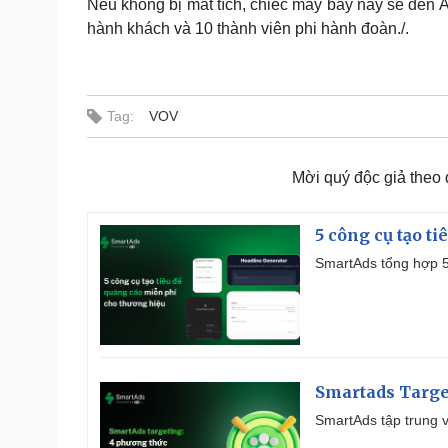
Nếu không bị mất tích, chiếc máy bay này sẽ đến 
hành khách và 10 thành viên phi hành đoàn./.
Tag:
VOV
Mời quý độc giả theo
5 công cụ tạo t
SmartAds tổng hợp 5 
Smartads Targe
SmartAds tập trung v