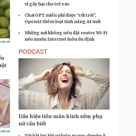
vì gây hại cho trẻ em
ChatGPT miễn phí được “cởi trói”,
OpenAI thêm loạt tính năng AI mới
Những nơi không nên đặt router Wi-Fi
nếu muốn Internet luôn ổn định
PODCAST
Dấu hiệu tiền mãn kinh sớm phụ
nữ cần biết
Tôi bất lực khi vợ luôn mang chuyện ở