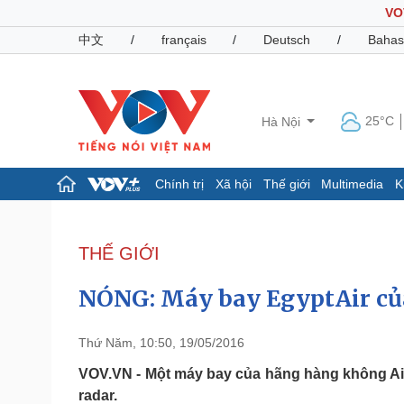
VO
中文
/
français
/
Deutsch
/
Bahas
25°C
Hà Nội
Chính trị
Xã hội
Thế giới
Multimedia
K
Chính trị
Xã hội
Đảng
Tin 24h
THẾ GIỚI
Tổ chức nhân sự
Dự báo thời tiết
Quốc hội
Giáo dục
NÓNG: Máy bay EgyptAir của
Nhận diện sự thật
Dấu ấn VOV
Việc làm
Biển đảo
Thứ Năm, 10:50, 19/05/2016
Pháp luật
Quân sự - Quốc phòng
VOV.VN - Một máy bay của hãng hàng không Ai 
radar.
Vụ án
Vũ khí