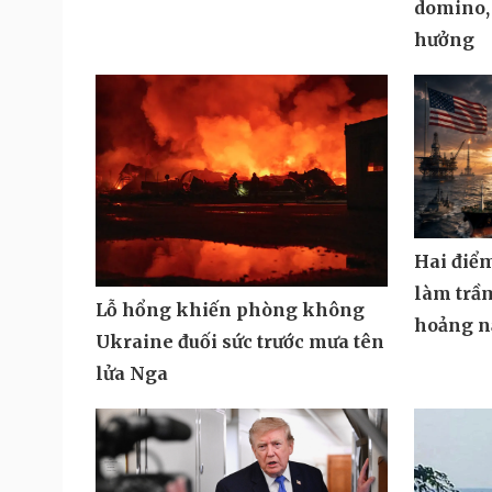
domino,
hưởng
Hai điể
làm trầ
Lỗ hổng khiến phòng không
hoảng n
Ukraine đuối sức trước mưa tên
lửa Nga