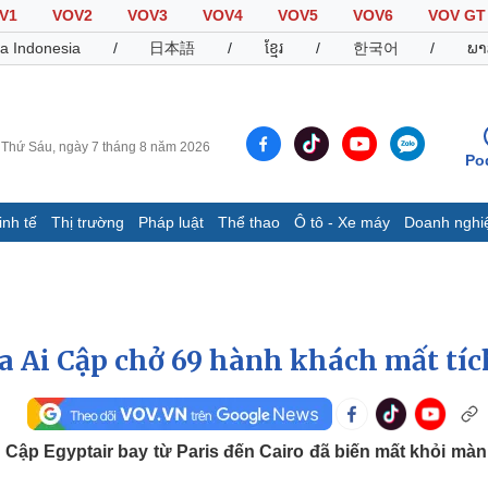
V1
VOV2
VOV3
VOV4
VOV5
VOV6
VOV GT
a Indonesia
/
日本語
/
ខ្មែរ
/
한국어
/
ພາ
Thứ Sáu, ngày 7 tháng 8 năm 2026
Po
inh tế
Thị trường
Pháp luật
Thể thao
Ô tô - Xe máy
Doanh nghi
Thế giới
Multimedia
K
Quan sát
Video
B
Cuộc sống đó đây
Ảnh
K
Hồ sơ
E-Magazine
 Ai Cập chở 69 hành khách mất tíc
Infographic
Thể thao
Ô tô - Xe máy
D
Cập Egyptair bay từ Paris đến Cairo đã biến mất khỏi màn
Bóng đá
Ô tô
T