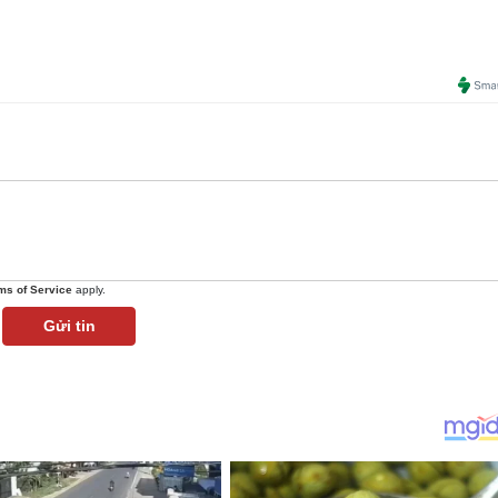
ms of Service
apply.
Gửi tin