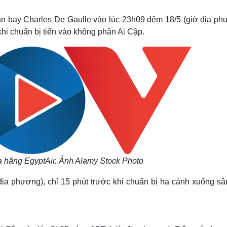
Lịch thi đấu bóng đá
Xe máy
Thế giới thể thao
Tư vấn
sân bay Charles De Gaulle vào lúc 23h09 đêm 18/5 (giờ địa ph
eSports
V
khi chuẩn bị tiến vào không phận Ai Cập.
Hậu trường
Văn hóa
Giải trí
D
Sân khấu - Điện ảnh
Nghệ sĩ
Văn học
Thời trang
Âm nhạc
Sao Việt
c
Di sản
a hãng EgyptAir. Ảnh Alamy Stock Photo
địa phương), chỉ 15 phút trước khi chuẩn bị hạ cánh xuống sâ