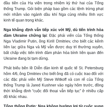
đầu tiên của Hạ viện trong nhiệm kỳ thứ hai của Tổng
thống Trump. Gói biện pháp bao gồm các lệnh trừng phạt
mới nhằm vào ngành dầu khí Nga cùng nhiều lĩnh vực
kinh tế quan trọng khác.
Nga khẳng định vẫn tiếp xúc với Mỹ, dù tiến trình hòa
đàm Ukraine chững lại
: Đặc phái viên của Tổng thống
Nga Vladimir Putin, ông Kirill Dmitriev, cho biết các kênh
liên lạc giữa Nga và Mỹ vẫn được duy trì thường xuyên,
bất chấp việc tiến trình đàm phán hòa bình liên quan đến
Ukraine đang bị tạm dừng.
Phát biểu bên lề Diễn đàn kinh tế quốc tế St. Petersburg
hôm 4/6, ông Dmitriev cho biết ông đã có cuộc trao đổi với
các đặc phái viên Mỹ Steve Witkoff và con rể của Tổng
thống Trump là Jared Kushner vào ngày hôm trước, đồng
thời khẳng định “cuộc đối thoại vẫn tiếp tục” ở nhiều cấp
độ khác nhau.
Tổng thống Putin: Nga không hưởng lợi từ cuộc xung