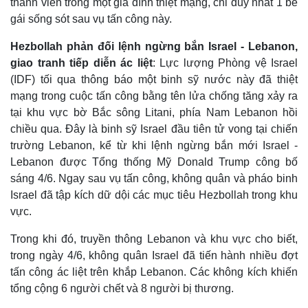
thành viên trong một gia đình thiệt mạng, chỉ duy nhất 1 bé
gái sống sót sau vụ tấn công này.
Hezbollah phản đối lệnh ngừng bắn Israel - Lebanon,
giao tranh tiếp diễn ác liệt
: Lực lượng Phòng vệ Israel
(IDF) tối qua thông báo một binh sỹ nước này đã thiệt
mạng trong cuộc tấn công bằng tên lửa chống tăng xảy ra
tại khu vực bờ Bắc sông Litani, phía Nam Lebanon hồi
chiều qua. Đây là binh sỹ Israel đầu tiên tử vong tại chiến
trường Lebanon, kể từ khi lệnh ngừng bắn mới Israel -
Lebanon được Tổng thống Mỹ Donald Trump công bố
sáng 4/6. Ngay sau vụ tấn công, không quân và pháo binh
Israel đã tập kích dữ dội các mục tiêu Hezbollah trong khu
vực.
Trong khi đó, truyền thông Lebanon và khu vực cho biết,
trong ngày 4/6, không quân Israel đã tiến hành nhiều đợt
tấn công ác liệt trên khắp Lebanon. Các không kích khiến
tổng cộng 6 người chết và 8 người bị thương.