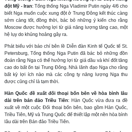
đột Mỹ - Iran
: Tổng thống Nga Vladimir Putin ngày 4/6 cho
biết Nga muốn cuộc xung đột ở Trung Đông kết thúc càng
sớm càng tốt, đồng thời, bác bỏ những ý kiến cho rằng
Moscow được hưởng lợi từ giá năng lượng tăng cao, một
hệ lụy do khủng hoảng gây ra.
Phát biểu với báo chí bên lề Diễn đàn Kinh tế Quốc tế St.
Petersburg, Tổng thống Nga Putin đã bác bỏ những đồn
đoán rằng Nga có thể hưởng lợi từ giá dầu và khí đốt tăng
cao do bất ổn tại Trung Đông. Nhà lãnh đạo Nga cho rằng
bất kỳ lợi ích nào mà các công ty năng lượng Nga thu
được cũng chỉ là tạm thời.
Hàn Quốc đề xuất đối thoại bốn bên về hòa bình lâu
dài trên bán đảo Triều Tiên
: Hàn Quốc vừa đưa ra đề
xuất về một cuộc Đối thoại bốn bên, bao gồm Hàn Quốc,
Triều Tiên, Mỹ và Trung Quốc để thiết lập một nền hòa bình
lâu dài trên Bán đảo Triều Tiên.