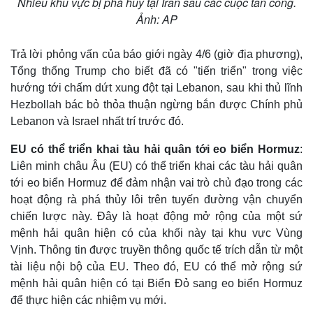
Nhiều khu vực bị phá hủy tại Iran sau các cuộc tấn công.
Ảnh: AP
Trả lời phỏng vấn của báo giới ngày 4/6 (giờ địa phương),
Tổng thống Trump cho biết đã có "tiến triển" trong việc
hướng tới chấm dứt xung đột tại Lebanon, sau khi thủ lĩnh
Hezbollah bác bỏ thỏa thuận ngừng bắn được Chính phủ
Lebanon và Israel nhất trí trước đó.
EU có thể triển khai tàu hải quân tới eo biển Hormuz
:
Liên minh châu Âu (EU) có thể triển khai các tàu hải quân
tới eo biển Hormuz để đảm nhận vai trò chủ đạo trong các
hoạt động rà phá thủy lôi trên tuyến đường vận chuyển
chiến lược này. Đây là hoạt động mở rộng của một sứ
mệnh hải quân hiện có của khối này tại khu vực Vùng
Vịnh. Thông tin được truyền thông quốc tế trích dẫn từ một
tài liệu nội bộ của EU. Theo đó, EU có thể mở rộng sứ
mệnh hải quân hiện có tại Biển Đỏ sang eo biển Hormuz
để thực hiện các nhiệm vụ mới.