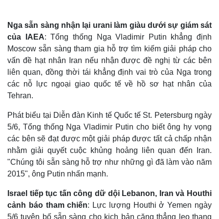
Nga sẵn sàng nhận lại urani làm giàu dưới sự giám sát
của IAEA
: Tổng thống Nga Vladimir Putin khẳng định
Moscow sẵn sàng tham gia hỗ trợ tìm kiếm giải pháp cho
vấn đề hạt nhân Iran nếu nhận được đề nghị từ các bên
liên quan, đồng thời tái khẳng định vai trò của Nga trong
các nỗ lực ngoại giao quốc tế về hồ sơ hạt nhân của
Tehran.
Phát biểu tại Diễn đàn Kinh tế Quốc tế St. Petersburg ngày
5/6, Tổng thống Nga Vladimir Putin cho biết ông hy vọng
các bên sẽ đạt được một giải pháp được tất cả chấp nhận
Thế giới
Multimedia
nhằm giải quyết cuộc khủng hoảng liên quan đến Iran.
Quan sát
Video
"Chúng tôi sẵn sàng hỗ trợ như những gì đã làm vào năm
Cuộc sống đó đây
Ảnh
2015", ông Putin nhấn mạnh.
Hồ sơ
E-Magazine
Infographic
Israel tiếp tục tấn công dữ dội Lebanon, Iran và Houthi
cảnh báo tham chiến
: Lực lượng Houthi ở Yemen ngày
5/6 tuyên bố sẵn sàng cho kịch bản căng thẳng leo thang