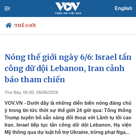
English
THẾ GIỚI
/
Nóng thế giới ngày 6/6: Israel tấn
Chính trị
Xã hội
Đảng
Tin 24h
công dữ dội Lebanon, Iran cảnh
Tổ chức nhân sự
Dự báo thời tiết
báo tham chiến
Quốc hội
Giáo dục
Nhận diện sự thật
Dấu ấn VOV
Việc làm
Thứ Bảy, 05:00, 06/06/2026
Biển đảo
VOV.VN - Dưới đây là những diễn biến nóng đáng chú
ý trong tin tức thời sự thế giới 24 giờ qua: Tổng thống
Trump tuyên bố sẵn sàng đối thoại với Lãnh tụ tối cao
Iran, Israel tiếp tục tấn công dữ dội Lebanon, Hạ viện
Mỹ thông qua dự luật hỗ trợ Ukraine, trừng phạt Nga...