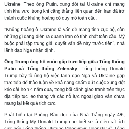
Giá cà phê
Ukraine. Theo ông Putin, xung đột tại Ukraine chỉ mang
tính khu vực, trong khi căng thẳng liên quan đến Iran đã trở
thành cuộc khủng hoảng có quy mô toàn cầu.
"Khủng hoảng ở Ukraine là vấn đề mang tính cục bộ, còn
những gì đang diễn ra quanh Iran có tính chất toàn cầu. Mỹ
buộc phải tập trung giải quyết vấn đề này trước tiên", nhà
lãnh đạo Nga nhận định.
Ông Trump ủng hộ cuộc gặp trực tiếp giữa Tổng thống
Putin và Tổng thống Zelensky:
Tổng thống Donald
Trump bày tỏ ủng hộ việc lãnh đạo Nga và Ukraine gặp
trực tiếp để thảo luận về khả năng chấm dứt cuộc xung đột
kéo dài hơn 4 năm qua, trong bối cảnh giao tranh trên thực
địa tiếp tục leo thang và các nỗ lực ngoại giao vẫn chưa
mang lại kết quả tích cực.
Phát biểu tại Phòng Bầu dục của Nhà Trắng ngày 4/6,
Tổng thống Mỹ Donald Trump cho biết sẽ là điều rất tích
cực nếu Tổng thống Ukraine Volodymyr Zelensky và Tổng