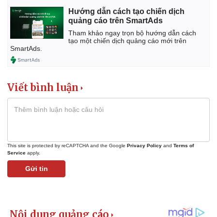
Hướng dẫn cách tạo chiến dịch
quảng cáo trên SmartAds
Tham khảo ngay trọn bộ hướng dẫn cách
tạo một chiến dịch quảng cáo mới trên
Doanh nghiệp
Công nghệ
SmartAds.
Thông tin doanh nghiệp
Sành điệu
Doanh nghiệp 24h
Tin Công nghệ
Doanh nhân
Trải nghiệm
Viết bình luận
Vì cộng đồng
Chuyển đổi số
This site is protected by reCAPTCHA and the Google
Privacy Policy
and
Terms of
Service
apply.
Gửi tin