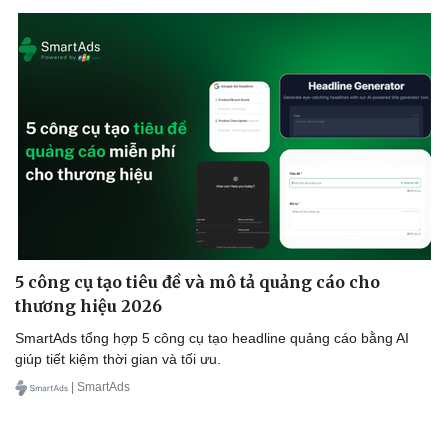
5 công cụ tạo tiêu đề và mô tả quảng cáo cho
thương hiệu 2026
SmartAds tổng hợp 5 công cụ tạo headline quảng cáo bằng AI
Du lịch
Podcast
giúp tiết kiệm thời gian và tối ưu.
Tư vấn
Câu chuyện thời sự
| SmartAds
Săn Tour
Đọc truyện đêm khuya
check-in
Cửa sổ tình yêu
Kể chuyện cho bé