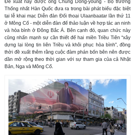
Đề xuất này được ông Chung Dong-young - Bộ trưởng
Thể thao
Ô tô - Xe máy
Thống nhất Hàn Quốc đưa ra trong bài phát biểu đặc biệt
Bóng đá
Ô tô
tại lễ khai mạc Diễn đàn Đối thoại Ulaanbaatar lần thứ 11
Lịch thi đấu bóng đá
Xe máy
ở Mông Cổ - một diễn đàn để thảo luận về hợp tác an ninh
Thế giới thể thao
Tư vấn
và hòa bình ở Đông Bắc Á. Bên cạnh đó, quan chức này
eSports
cũng nhấn mạnh sự cần thiết để hai miền Triều Tiên “xây
Hậu trường
dựng lại lòng tin liên Triều và khôi phục hòa bình”, đồng
thời đề xuất thêm rằng cuộc đàm phán bốn bên nên được
dần mở rộng theo thời gian với sự tham gia của cả Nhật
Bản, Nga và Mông Cổ.