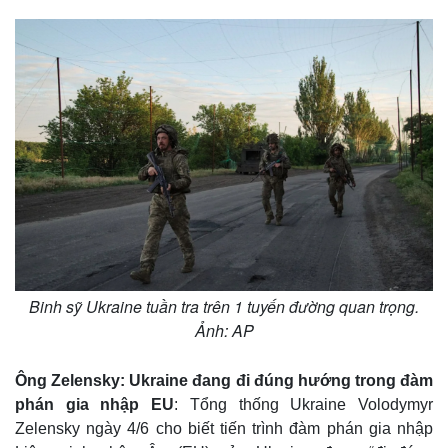
Binh sỹ Ukraine tuần tra trên 1 tuyến đường quan trọng.
Ảnh: AP
Ông Zelensky: Ukraine đang đi đúng hướng trong đàm
phán gia nhập EU
: Tổng thống Ukraine Volodymyr
Pháp luật
Quân sự - Quốc phòng
Zelensky ngày 4/6 cho biết tiến trình đàm phán gia nhập