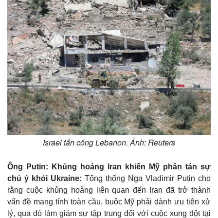
Israel tấn công Lebanon. Ảnh: Reuters
Ông Putin: Khủng hoảng Iran khiến Mỹ phân tán sự
Kinh tế
Thị trường
chú ý khỏi Ukraine:
Tổng thống Nga Vladimir Putin cho
Bất động sản
Giá vàng
rằng cuộc khủng hoảng liên quan đến Iran đã trở thành
Khởi nghiệp
Tiêu dùng
vấn đề mang tính toàn cầu, buộc Mỹ phải dành ưu tiên xử
Tỷ giá
Chứng khoán
lý, qua đó làm giảm sự tập trung đối với cuộc xung đột tại