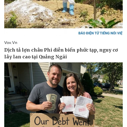
Sức khỏe
Đời sống
Dinh dưỡng - món ngon
Nhà đẹp
Cây thuốc
Blog
Sản phụ khoa
Tình yêu - Gia đình
Nhi khoa
Nam khoa
Làm đẹp - giảm cân
Phòng mạch online
Ăn sạch sống khỏe