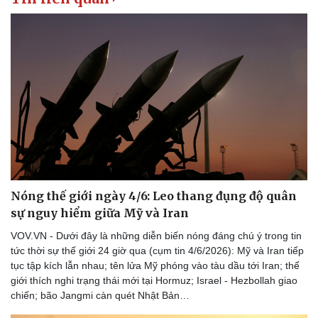
Nóng thế giới ngày 4/6: Leo thang đụng độ quân
Văn hóa
Giải trí
sự nguy hiểm giữa Mỹ và Iran
Sân khấu - Điện ảnh
Nghệ sĩ
VOV.VN - Dưới đây là những diễn biến nóng đáng chú ý trong tin
Văn học
Thời trang
tức thời sự thế giới 24 giờ qua (cụm tin 4/6/2026): Mỹ và Iran tiếp
Âm nhạc
Sao Việt
tục tập kích lẫn nhau; tên lửa Mỹ phóng vào tàu dầu tới Iran; thế
Di sản
giới thích nghi trạng thái mới tại Hormuz; Israel - Hezbollah giao
chiến; bão Jangmi càn quét Nhật Bản…