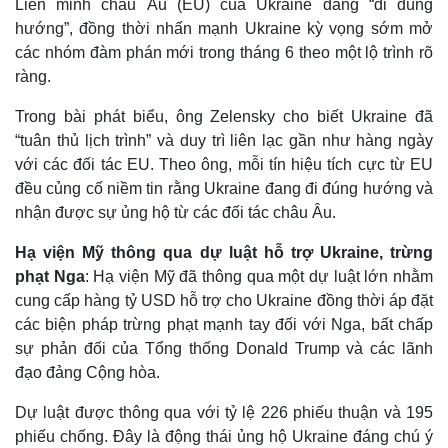
Liên minh châu Âu (EU) của Ukraine đang “đi đúng
Vụ án
Vũ khí
Tin nóng
Việt Nam
hướng”, đồng thời nhấn mạnh Ukraine kỳ vọng sớm mở
Tư vấn luật
Phân tích
các nhóm đàm phán mới trong tháng 6 theo một lộ trình rõ
ràng.
Trong bài phát biểu, ông Zelensky cho biết Ukraine đã
“tuân thủ lịch trình” và duy trì liên lạc gần như hàng ngày
với các đối tác EU. Theo ông, mỗi tín hiệu tích cực từ EU
đều củng cố niềm tin rằng Ukraine đang đi đúng hướng và
nhận được sự ủng hộ từ các đối tác châu Âu.
Hạ viện Mỹ thông qua dự luật hỗ trợ Ukraine, trừng
phạt Nga
: Hạ viện Mỹ đã thông qua một dự luật lớn nhằm
cung cấp hàng tỷ USD hỗ trợ cho Ukraine đồng thời áp đặt
các biện pháp trừng phạt mạnh tay đối với Nga, bất chấp
sự phản đối của Tổng thống Donald Trump và các lãnh
đạo đảng Cộng hòa.
Dự luật được thông qua với tỷ lệ 226 phiếu thuận và 195
phiếu chống. Đây là động thái ủng hộ Ukraine đáng chú ý