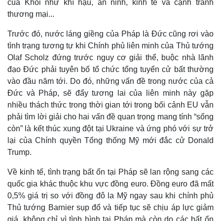
của Khối như khí hậu, an ninh, kinh tế và cạnh tranh
thương mại...
Trước đó, nước láng giềng của Pháp là Đức cũng rơi vào
tình trạng tương tự khi Chính phủ liên minh của Thủ tướng
Olaf Scholz đứng trước nguy cơ giải thể, buộc nhà lãnh
đạo Đức phải tuyên bố tổ chức tổng tuyển cử bất thường
vào đầu năm tới. Do đó, những vấn đề trong nước của cả
Đức và Pháp, sẽ đẩy tương lai của liên minh này gặp
nhiều thách thức trong thời gian tới trong bối cảnh EU vẫn
phải tìm lời giải cho hai vấn đề quan trọng mang tính “sống
còn” là kết thúc xung đột tại Ukraine và ứng phó với sự trở
lại của Chính quyền Tổng thống Mỹ mới đắc cử Donald
Trump.
Về kinh tế, tình trạng bất ổn tại Pháp sẽ lan rộng sang các
quốc gia khác thuộc khu vực đồng euro. Đồng euro đã mất
0,5% giá trị so với đồng đô la Mỹ ngay sau khi chính phủ
Thủ tướng Barnier sụp đổ và tiếp tục sẽ chịu áp lực giảm
giá, không chỉ vì tình hình tại Pháp mà còn do các bất ổn