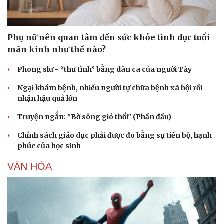
Phụ nữ nên quan tâm đến sức khỏe tình dục tuổi
mãn kinh như thế nào?
Phong slư - “thư tình” bằng dân ca của người Tày
Ngại khám bệnh, nhiều người tự chữa bệnh xã hội rồi
nhận hậu quả lớn
Truyện ngắn: "Bờ sông gió thổi" (Phần đầu)
Chính sách giáo dục phải được đo bằng sự tiến bộ, hạnh
phúc của học sinh
VĂN HÓA
Du lịch
Podcast
Tư vấn
Câu chuyện thời sự
Săn Tour
Đọc truyện đêm khuya
check-in
Cửa sổ tình yêu
Kể chuyện cho bé