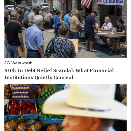
Thể thao
Ô tô - Xe máy
Bóng đá
Ô tô
Lịch thi đấu bóng đá
Xe máy
Thế giới thể thao
Tư vấn
eSports
Hậu trường