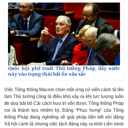
Quốc hội phế truất Thủ tướng Pháp, đẩy nước
này vào trạng thái bất ổn sâu sắc
Việc Tổng thống Macron chọn một ứng cử viên cánh tả lên
làm Thủ tướng cũng là điều khó xảy ra khi lực lượng luôn
Kinh tế
Thị trường
đe doạ bãi bỏ Cải cách hưu trí vốn được Tổng thống Pháp
Bất động sản
Giá vàng
coi là thành tựu nhiệm kỳ. Đảng “Phục hưng” của Tổng
Khởi nghiệp
Tiêu dùng
thống Pháp đang nghiêng về giải pháp liên kết với đảng
Tỷ giá
Xã hội cánh tả nhưng việc tách đảng này ra khỏi Liên minh
Chứng khoán