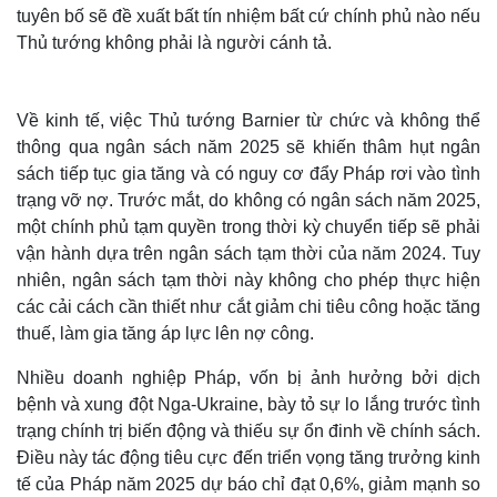
tuyên bố sẽ đề xuất bất tín nhiệm bất cứ chính phủ nào nếu
Thủ tướng không phải là người cánh tả.
Về kinh tế, việc Thủ tướng Barnier từ chức và không thể
thông qua ngân sách năm 2025 sẽ khiến thâm hụt ngân
sách tiếp tục gia tăng và có nguy cơ đẩy Pháp rơi vào tình
trạng vỡ nợ. Trước mắt, do không có ngân sách năm 2025,
một chính phủ tạm quyền trong thời kỳ chuyển tiếp sẽ phải
vận hành dựa trên ngân sách tạm thời của năm 2024. Tuy
nhiên, ngân sách tạm thời này không cho phép thực hiện
các cải cách cần thiết như cắt giảm chi tiêu công hoặc tăng
Thế giới
Multimedia
thuế, làm gia tăng áp lực lên nợ công.
Quan sát
Video
Cuộc sống đó đây
Ảnh
Nhiều doanh nghiệp Pháp, vốn bị ảnh hưởng bởi dịch
Hồ sơ
E-Magazine
bệnh và xung đột Nga-Ukraine, bày tỏ sự lo lắng trước tình
Infographic
trạng chính trị biến động và thiếu sự ổn đinh về chính sách.
Điều này tác động tiêu cực đến triển vọng tăng trưởng kinh
tế của Pháp năm 2025 dự báo chỉ đạt 0,6%, giảm mạnh so