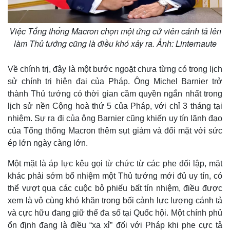
Việc Tổng thống Macron chọn một ứng cử viên cánh tả lên
làm Thủ tướng cũng là điều khó xảy ra. Ảnh: Linternaute
Về chính trị, đây là một bước ngoặt chưa từng có trong lịch
sử chính trị hiện đại của Pháp. Ông Michel Barnier trở
thành Thủ tướng có thời gian cầm quyền ngắn nhất trong
lịch sử nền Cộng hoà thứ 5 của Pháp, với chỉ 3 tháng tại
nhiệm. Sự ra đi của ông Barnier cũng khiến uy tín lãnh đạo
của Tổng thống Macron thêm sụt giảm và đối mặt với sức
ép lớn ngày càng lớn.
Một mặt là áp lực kêu gọi từ chức từ các phe đối lập, mặt
khác phải sớm bổ nhiệm một Thủ tướng mới đủ uy tín, có
thể vượt qua các cuộc bỏ phiếu bất tín nhiệm, điều được
xem là vô cùng khó khăn trong bối cảnh lực lượng cánh tả
và cực hữu đang giữ thế đa số tại Quốc hội. Một chính phủ
ổn định đang là điều “xa xỉ” đối với Pháp khi phe cực tả