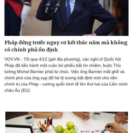
Pháp đứng trước nguy cơ kết thúc năm mà không
Sức khỏe
Đời sống
có chính phủ ổn định
Dinh dưỡng - món ngon
Nhà đẹp
VOV.VN - Tối qua 4/12 (giờ địa phương), các nghị sĩ Quốc hội
Cây thuốc
Blog
Pháp đã tiến hành một cuộc bỏ phiếu bất tín nhiệm, buộc Thủ
Sản phụ khoa
Tình yêu - Gia đình
tướng Michel Barnier phải từ chức. Việc ông Barnier mất ghế và
Nhi khoa
chính phủ của ông sụp đổ hé lộ tương bất định mới cho nền
Nam khoa
chính trị của Pháp - cường quốc kinh tế lớn thứ hai của Liên minh
Làm đẹp - giảm cân
châu Âu (EU).
Phòng mạch online
Ăn sạch sống khỏe