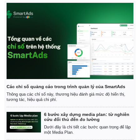
Vụ án
Vũ khí
Tin nóng
Việt Nam
Tư vấn luật
Phân tích
Các chỉ số quảng cáo trong trình quản lý của SmartAds
Thông qua các chỉ số này, thương hiệu đánh giá mức độ hiển thị,
tương tác, hiệu quả chi phí.
6 bước xây dựng media plan: từ nghiên
cứu đối thủ đến đo lường
Dưới đây là chi tiết các bước quan trọng để lập
một Media Plan.