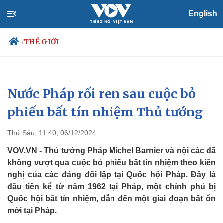
English
THẾ GIỚI
/
Nước Pháp rối ren sau cuộc bỏ
Chính trị
Xã hội
Đảng
Tin 24h
phiếu bất tín nhiệm Thủ tướng
Tổ chức nhân sự
Dự báo thời tiết
Quốc hội
Giáo dục
Thứ Sáu, 11:40, 06/12/2024
Nhận diện sự thật
Dấu ấn VOV
Việc làm
VOV.VN - Thủ tướng Pháp Michel Barnier và nội các đã
Biển đảo
không vượt qua cuộc bỏ phiếu bất tín nhiệm theo kiến
nghị của các đảng đối lập tại Quốc hội Pháp. Đây là
đầu tiên kể từ năm 1962 tại Pháp, một chính phủ bị
Quốc hội bất tín nhiệm, dẫn đến một giai đoạn bất ổn
mới tại Pháp.