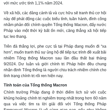
với mức ước tính 1,1% năm 2024.
Về xã hội, các đảng cánh tả và cực hữu sẽ tranh thủ cơ hội
này để phát động các cuộc biểu tình, tuần hành, đình công
nhằm phản đối chính quyền Tổng thống Macron, đẩy nước
Pháp vào một thời kỳ bất ổn mới, căng thẳng xã hội tiếp
tục leo thang.
Trên đà thắng lợi, phe cực tả tại Pháp đang muốn đi “xa
hơn”, muốn tranh thủ sự ủng hộ để tiếp tục trình đề xuất bãi
nhiệm Tổng thống Macron sau lần đầu thất bại tháng
9/2024. Dư luận và giới chính trị Pháp hiện đều chung
nhận định Tổng thống là người chịu trách nhiệm chính cho
tình trạng chính trị rối ren hiện nay.
Tính toán của Tổng thống Macron
Chính trường Pháp đang ở thời điểm lịch sử với cuộc
khủng hoảng chính trị nghiêm trọng nhất trong hơn 60 năm
qua và việc tìm ra lời giải đối với Tổng thống Pháp
Emmanuel Macron là vô cùng gian nan, nếu như không