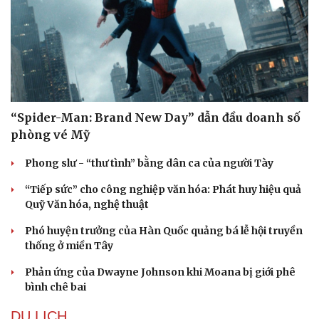
Hạt giống tâm hồn
“Spider-Man: Brand New Day” dẫn đầu doanh số
phòng vé Mỹ
Phong slư - “thư tình” bằng dân ca của người Tày
“Tiếp sức” cho công nghiệp văn hóa: Phát huy hiệu quả
Quỹ Văn hóa, nghệ thuật
Phó huyện trưởng của Hàn Quốc quảng bá lễ hội truyền
thống ở miền Tây
Phản ứng của Dwayne Johnson khi Moana bị giới phê
bình chê bai
DU LỊCH