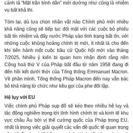
cánh tả “Mặt trận bình dân” mới dường như cũng là nhiệm
Giá cà phê
vụ bất khả thi.
Tóm lại, dù lựa chọn nhân vật nào Chính phủ mới nhiều
khả năng cũng sẽ tiếp tục đối mặt với các cuộc bỏ phiếu
bất tín nhiệm và đẩy nước Pháp vào tình trạng bất ổn, với
những cuộc khủng hoảng chính trị mới, ít nhất là cho đến
khi tiến hành một cuộc bầu cử Quốc hội mới vào tháng
7/2025. Nhiều ý kiến bi quan hơn nhận định rằng nền
Cộng hoà thứ V của Pháp bắt đầu từ năm 1958 đang đi
đến hồi kết dưới thời của Tổng thống Emmanuel Macron.
Về phần mình, Tổng thống Pháp Macron đến nay vẫn bác
bỏ khả năng từ chức như kêu gọi của phe đối lập.
Hệ lụy với EU
Việc chính phủ Pháp sụp đổ sẽ kéo theo nhiều hệ luỵ và
tác động nghiêm trọng tới tình hình chính trị và kinh tế khu
vực châu Âu bởi vị thế cường quốc của Pháp trong EU,
nhất là trong việc giải quyết các vấn đề quốc tế quan trọng