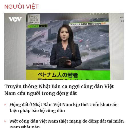
NGƯỜI VIỆT
Văn hóa
Giải trí
Truyền thông Nhật Bản ca ngợi công dân Việt
Sân khấu - Điện ảnh
Nghệ sĩ
Nam cứu người trong động đất
Văn học
Thời trang
Âm nhạc
Sao Việt
Động đất ở Nhật Bản: Việt Nam kịp thời triển khai các
Di sản
biện pháp bảo hộ công dân
Một công dân Việt Nam thiệt mạng do động đất tại miền
Nam Nhật Bản