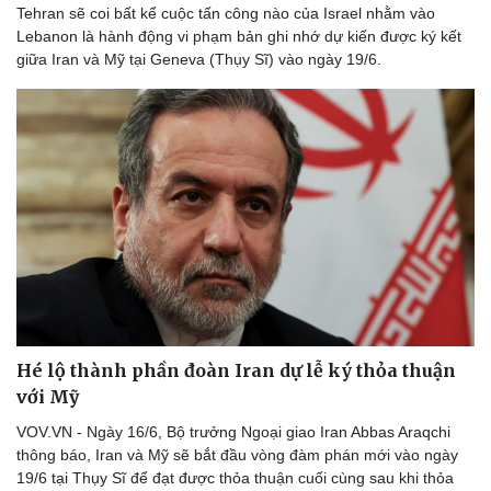
Tehran sẽ coi bất kể cuộc tấn công nào của Israel nhằm vào
Lebanon là hành động vi phạm bản ghi nhớ dự kiến được ký kết
giữa Iran và Mỹ tại Geneva (Thụy Sĩ) vào ngày 19/6.
Hé lộ thành phần đoàn Iran dự lễ ký thỏa thuận
với Mỹ
VOV.VN - Ngày 16/6, Bộ trưởng Ngoại giao Iran Abbas Araqchi
thông báo, Iran và Mỹ sẽ bắt đầu vòng đàm phán mới vào ngày
Doanh nghiệp
Công nghệ
19/6 tại Thụy Sĩ để đạt được thỏa thuận cuối cùng sau khi thỏa