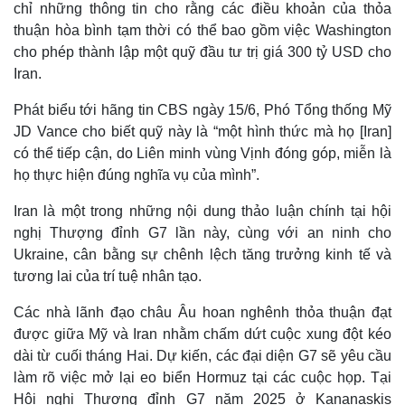
chỉ những thông tin cho rằng các điều khoản của thỏa
thuận hòa bình tạm thời có thể bao gồm việc Washington
cho phép thành lập một quỹ đầu tư trị giá 300 tỷ USD cho
Iran.
Phát biểu tới hãng tin CBS ngày 15/6, Phó Tổng thống Mỹ
JD Vance cho biết quỹ này là “một hình thức mà họ [Iran]
có thể tiếp cận, do Liên minh vùng Vịnh đóng góp, miễn là
họ thực hiện đúng nghĩa vụ của mình”.
Iran là một trong những nội dung thảo luận chính tại hội
nghị Thượng đỉnh G7 lần này, cùng với an ninh cho
Thế giới
Multimedia
Ukraine, cân bằng sự chênh lệch tăng trưởng kinh tế và
Quan sát
Video
tương lai của trí tuệ nhân tạo.
Cuộc sống đó đây
Ảnh
Hồ sơ
E-Magazine
Các nhà lãnh đạo châu Âu hoan nghênh thỏa thuận đạt
Infographic
được giữa Mỹ và Iran nhằm chấm dứt cuộc xung đột kéo
dài từ cuối tháng Hai. Dự kiến, các đại diện G7 sẽ yêu cầu
làm rõ việc mở lại eo biển Hormuz tại các cuộc họp. Tại
Hội nghị Thượng đỉnh G7 năm 2025 ở Kananaskis