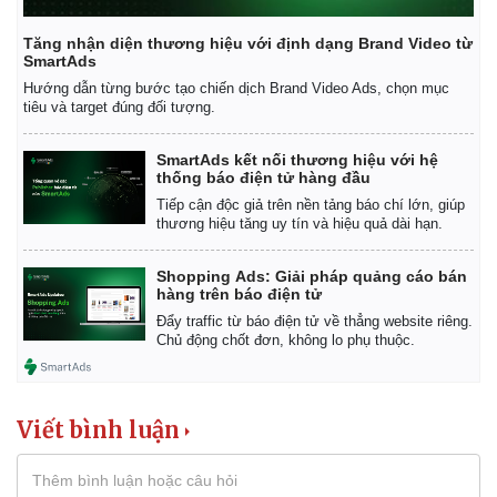
Tăng nhận diện thương hiệu với định dạng Brand Video từ
SmartAds
Hướng dẫn từng bước tạo chiến dịch Brand Video Ads, chọn mục
tiêu và target đúng đối tượng.
SmartAds kết nối thương hiệu với hệ
thống báo điện tử hàng đầu
Tiếp cận độc giả trên nền tảng báo chí lớn, giúp
thương hiệu tăng uy tín và hiệu quả dài hạn.
Shopping Ads: Giải pháp quảng cáo bán
hàng trên báo điện tử
Đẩy traffic từ báo điện tử về thẳng website riêng.
Kinh tế
Thị trường
Chủ động chốt đơn, không lo phụ thuộc.
Bất động sản
Giá vàng
Khởi nghiệp
Tiêu dùng
Tỷ giá
Viết bình luận
Chứng khoán
Giá cà phê