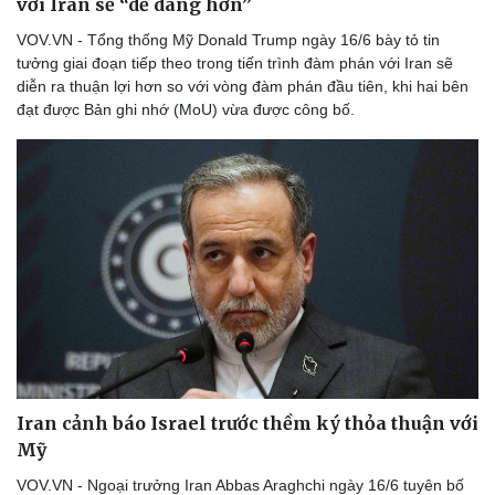
với Iran sẽ “dễ dàng hơn”
VOV.VN - Tổng thống Mỹ Donald Trump ngày 16/6 bày tỏ tin
tưởng giai đoạn tiếp theo trong tiến trình đàm phán với Iran sẽ
diễn ra thuận lợi hơn so với vòng đàm phán đầu tiên, khi hai bên
đạt được Bản ghi nhớ (MoU) vừa được công bố.
Iran cảnh báo Israel trước thềm ký thỏa thuận với
Mỹ
VOV.VN - Ngoại trưởng Iran Abbas Araghchi ngày 16/6 tuyên bố