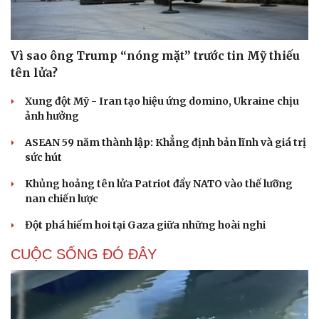
Vì sao ông Trump “nóng mặt” trước tin Mỹ thiếu
tên lửa?
Xung đột Mỹ - Iran tạo hiệu ứng domino, Ukraine chịu
ảnh hưởng
ASEAN 59 năm thành lập: Khẳng định bản lĩnh và giá trị
sức hút
Khủng hoảng tên lửa Patriot đẩy NATO vào thế lưỡng
nan chiến lược
Đột phá hiếm hoi tại Gaza giữa những hoài nghi
CUỘC SỐNG ĐÓ ĐÂY