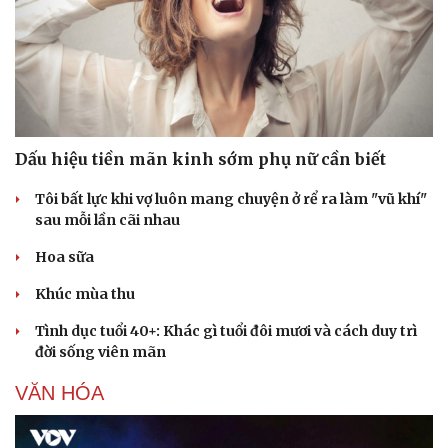
Dấu hiệu tiền mãn kinh sớm phụ nữ cần biết
Tôi bất lực khi vợ luôn mang chuyện ở rể ra làm "vũ khí"
sau mỗi lần cãi nhau
Hoa sữa
Khúc mùa thu
Tình dục tuổi 40+: Khác gì tuổi đôi mươi và cách duy trì
đời sống viên mãn
VĂN HÓA