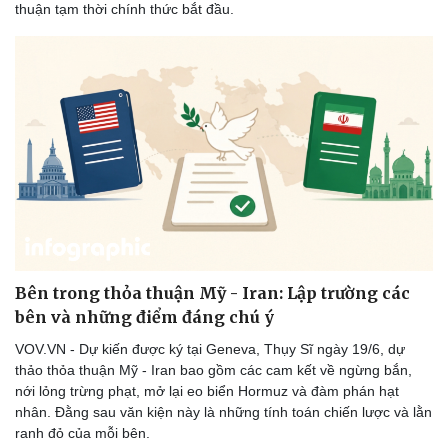
thuận tạm thời chính thức bắt đầu.
Thông tin doanh nghiệp
Sành điệu
Doanh nghiệp 24h
Tin Công nghệ
Doanh nhân
Trải nghiệm
Vì cộng đồng
Chuyển đổi số
Bên trong thỏa thuận Mỹ - Iran: Lập trường các
bên và những điểm đáng chú ý
VOV.VN - Dự kiến được ký tại Geneva, Thụy Sĩ ngày 19/6, dự
thảo thỏa thuận Mỹ - Iran bao gồm các cam kết về ngừng bắn,
nới lỏng trừng phạt, mở lại eo biển Hormuz và đàm phán hạt
nhân. Đằng sau văn kiện này là những tính toán chiến lược và lằn
ranh đỏ của mỗi bên.