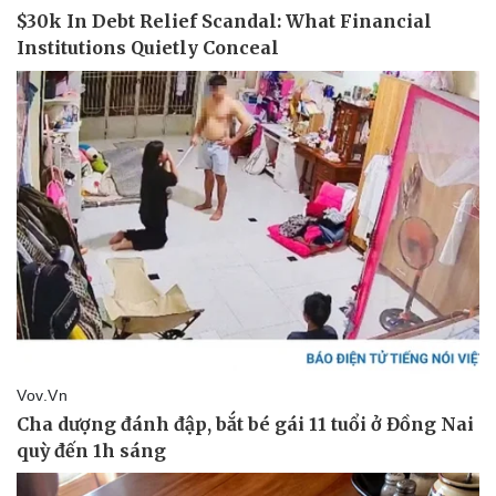
Pháp luật
Quân sự - Quốc phòng
Vụ án
Vũ khí
Tin nóng
Việt Nam
Tư vấn luật
Phân tích