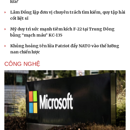
lửa?
Sức khỏe
Đời sống
Lâm Đồng lập đơn vị chuyên trách tìm kiếm, quy tập hài
Dinh dưỡng - món ngon
Nhà đẹp
cốt liệt sĩ
Cây thuốc
Blog
Sản phụ khoa
Tình yêu - Gia đình
Mỹ duy trì sức mạnh tiêm kích F-22 tại Trung Đông
Nhi khoa
bằng “mạch máu” KC-135
Nam khoa
Làm đẹp - giảm cân
Khủng hoảng tên lửa Patriot đẩy NATO vào thế lưỡng
Phòng mạch online
nan chiến lược
Ăn sạch sống khỏe
CÔNG NGHỆ