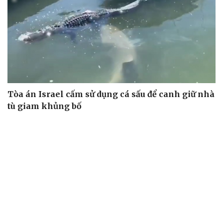
Tòa án Israel cấm sử dụng cá sấu để canh giữ nhà
tù giam khủng bố
Người di cư ngã gục sau khi bơi từ Ma Rốc sang Ceuta
Thái Lan cảnh báo phụ huynh, học sinh về ma túy LSD
“đội lốt” tem hoạt hình
UNESCO vinh danh Sarnath (Ấn Độ) - nơi Đức Phật
thuyết pháp đầu tiên
Trung Quốc đạt đột phá trong phát triển lúa lai vô tính
HỒ SƠ