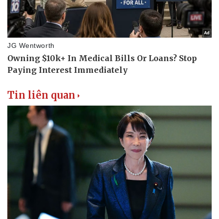
Tin liên quan
Thể thao
Ô tô - Xe máy
Bóng đá
Ô tô
Lịch thi đấu bóng đá
Xe máy
Thế giới thể thao
Tư vấn