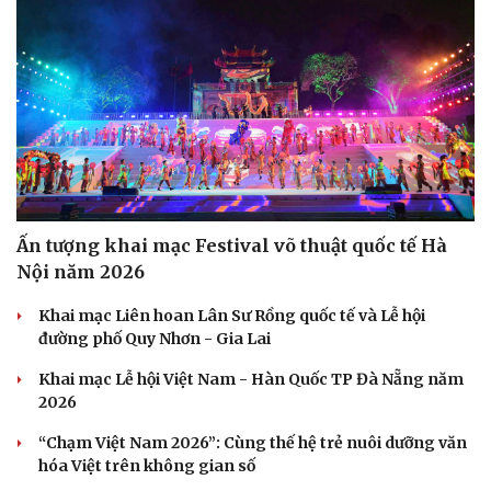
Văn hóa
Giải trí
Sân khấu - Điện ảnh
Nghệ sĩ
Văn học
Thời trang
Âm nhạc
Sao Việt
Ấn tượng khai mạc Festival võ thuật quốc tế Hà
Di sản
Nội năm 2026
Khai mạc Liên hoan Lân Sư Rồng quốc tế và Lễ hội
đường phố Quy Nhơn - Gia Lai
Khai mạc Lễ hội Việt Nam - Hàn Quốc TP Đà Nẵng năm
2026
“Chạm Việt Nam 2026”: Cùng thế hệ trẻ nuôi dưỡng văn
hóa Việt trên không gian số