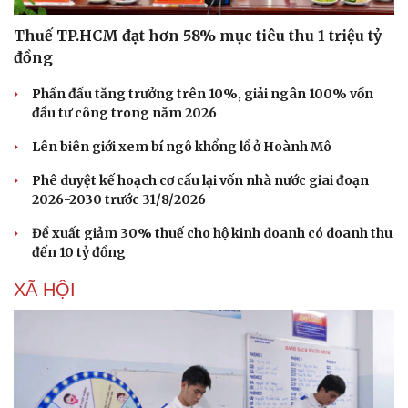
Thuế TP.HCM đạt hơn 58% mục tiêu thu 1 triệu tỷ
đồng
Phấn đấu tăng trưởng trên 10%, giải ngân 100% vốn
đầu tư công trong năm 2026
Lên biên giới xem bí ngô khổng lồ ở Hoành Mô
Du lịch
Podcast
Phê duyệt kế hoạch cơ cấu lại vốn nhà nước giai đoạn
Tư vấn
Câu chuyện thời sự
2026-2030 trước 31/8/2026
Săn Tour
Đọc truyện đêm khuya
check-in
Cửa sổ tình yêu
Đề xuất giảm 30% thuế cho hộ kinh doanh có doanh thu
Kể chuyện cho bé
đến 10 tỷ đồng
Hạt giống tâm hồn
XÃ HỘI