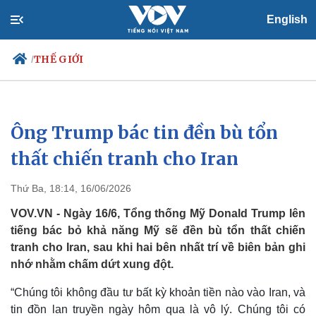
English
THẾ GIỚI
/
Ông Trump bác tin đền bù tổn
Chính trị
Xã hội
Đảng
Tin 24h
thất chiến tranh cho Iran
Tổ chức nhân sự
Dự báo thời tiết
Quốc hội
Giáo dục
Thứ Ba, 18:14, 16/06/2026
Nhận diện sự thật
Dấu ấn VOV
Việc làm
VOV.VN - Ngày 16/6, Tổng thống Mỹ Donald Trump lên
Biển đảo
tiếng bác bỏ khả năng Mỹ sẽ đền bù tổn thất chiến
tranh cho Iran, sau khi hai bên nhất trí về biên bản ghi
nhớ nhằm chấm dứt xung đột.
“Chúng tôi không đầu tư bất kỳ khoản tiền nào vào Iran, và
tin đồn lan truyền ngày hôm qua là vô lý. Chúng tôi có