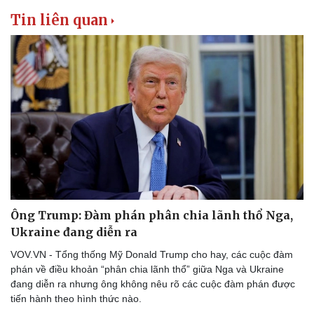
Tin liên quan
Văn hóa
Giải trí
Sân khấu - Điện ảnh
Nghệ sĩ
Văn học
Thời trang
Âm nhạc
Sao Việt
Di sản
Ông Trump: Đàm phán phân chia lãnh thổ Nga,
Ukraine đang diễn ra
VOV.VN - Tổng thống Mỹ Donald Trump cho hay, các cuộc đàm
phán về điều khoản “phân chia lãnh thổ” giữa Nga và Ukraine
đang diễn ra nhưng ông không nêu rõ các cuộc đàm phán được
tiến hành theo hình thức nào.