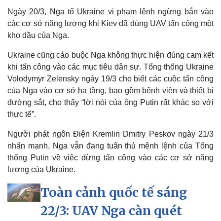
Ngày 20/3, Nga tố Ukraine vi phạm lệnh ngừng bắn vào
các cơ sở năng lượng khi Kiev đã dùng UAV tấn công một
kho dầu của Nga.
Ukraine cũng cáo buộc Nga không thực hiện đúng cam kết
Kinh tế
Thị trường
khi tấn công vào các mục tiêu dân sự. Tổng thống Ukraine
Bất động sản
Giá vàng
Volodymyr Zelensky ngày 19/3 cho biết các cuộc tấn công
Khởi nghiệp
Tiêu dùng
của Nga vào cơ sở hạ tầng, bao gồm bệnh viện và thiết bị
Tỷ giá
đường sắt, cho thấy “lời nói của ông Putin rất khác so với
Chứng khoán
thực tế”.
Giá cà phê
Người phát ngôn Điện Kremlin Dmitry Peskov ngày 21/3
nhấn mạnh, Nga vẫn đang tuân thủ mệnh lệnh của Tổng
thống Putin về việc dừng tấn công vào các cơ sở năng
lượng của Ukraine.
Toàn cảnh quốc tế sáng
22/3: UAV Nga càn quét