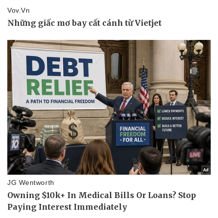
Nhi khoa
Nam khoa
Làm đẹp - giảm cân
Phòng mạch online
Ăn sạch sống khỏe