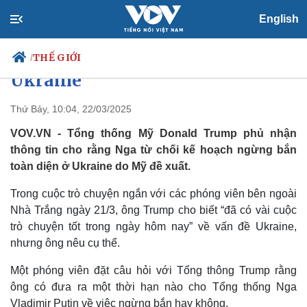
English
Ông Trump bác tin Nga từ chối
đề xuất ngừng bắn toàn diện ở
THẾ GIỚI
/
Ukraine
Thứ Bảy, 10:04, 22/03/2025
Chính trị
Xã hội
VOV.VN - Tổng thống Mỹ Donald Trump phủ nhận
Đảng
Tin 24h
thông tin cho rằng Nga từ chối kế hoạch ngừng bắn
Tổ chức nhân sự
Dự báo thời tiết
toàn diện ở Ukraine do Mỹ đề xuất.
Quốc hội
Giáo dục
Nhận diện sự thật
Dấu ấn VOV
Trong cuộc trò chuyện ngắn với các phóng viên bên ngoài
Việc làm
Nhà Trắng ngày 21/3, ông Trump cho biết “đã có vài cuộc
Biển đảo
trò chuyện tốt trong ngày hôm nay” về vấn đề Ukraine,
nhưng ông nêu cụ thể.
Một phóng viên đặt câu hỏi với Tổng thông Trump rằng
ông có đưa ra một thời hạn nào cho Tổng thống Nga
Vladimir Putin về việc ngừng bắn hay không.