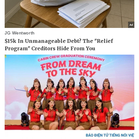
Sức khỏe
Đời sống
Dinh dưỡng - món ngon
Nhà đẹp
Cây thuốc
Blog
Sản phụ khoa
Tình yêu - Gia đình