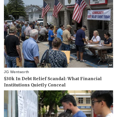
Thể thao
Ô tô - Xe máy
Bóng đá
Ô tô
Lịch thi đấu bóng đá
Xe máy
Thế giới thể thao
Tư vấn
eSports
Hậu trường