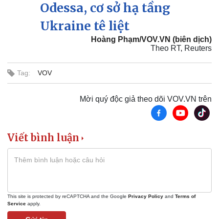
Odessa, cơ sở hạ tầng
Ukraine tê liệt
Hoàng Phạm/VOV.VN (biên dịch)
Theo RT, Reuters
Tag:
VOV
Mời quý độc giả theo dõi VOV.VN trên
Viết bình luận
Pháp luật
Quân sự - Quốc phòng
Vụ án
Vũ khí
Tin nóng
Việt Nam
Tư vấn luật
Phân tích
This site is protected by reCAPTCHA and the Google
Privacy Policy
and
Terms of
Service
apply.