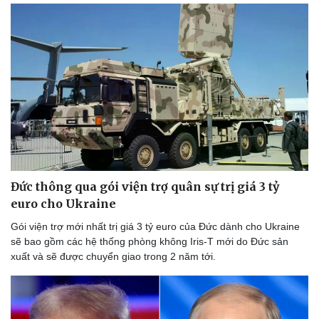
Đức thông qua gói viện trợ quân sự trị giá 3 tỷ
euro cho Ukraine
Gói viện trợ mới nhất trị giá 3 tỷ euro của Đức dành cho Ukraine
sẽ bao gồm các hệ thống phòng không Iris-T mới do Đức sản
Du lịch
Podcast
xuất và sẽ được chuyển giao trong 2 năm tới.
Tư vấn
Câu chuyện thời sự
Săn Tour
Đọc truyện đêm khuya
check-in
Cửa sổ tình yêu
Kể chuyện cho bé