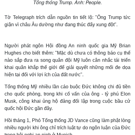
Tổng thống Trump. Ảnh: People.
Tờ Telegraph trích dẫn nguồn tin tiết lộ: "Ông Trump tức
giận vì châu Âu dường như đang thúc đẩy xung đột".
Người phát ngôn Hội đồng An ninh quốc gia Mỹ Brian
Hughes cho biết thêm: "Mặc dù chưa có thông báo cụ thể
nào sắp đưa ra song quân đội Mỹ luôn cân nhắc tái triển
khai quân khắp thế giới để giải quyết những mối đe dọa
hiện tại đối với lợi ích của đất nước".
Tổng thống Mỹ nhiều lần cáo buộc Đức không chi đủ tiền
cho quốc phòng, trong khi cố vấn của ông - tỷ phú Elon
Musk, công khai ủng hộ đảng đối lập trong cuộc bầu cử
quốc hội Đức gần đây.
Hồi tháng 1, Phó Tổng thống JD Vance cũng làm phật lòng
nhiều người khi ông chỉ trích luật tự do ngôn luận của Đức
trong hội nghị an ninh ở Munich.