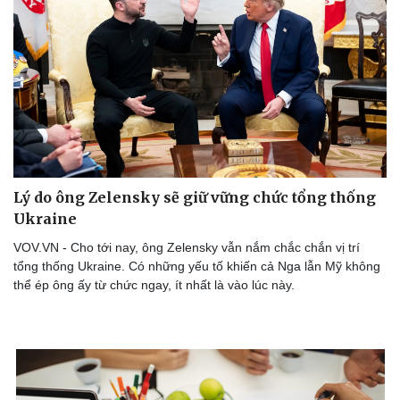
Doanh nghiệp
Công nghệ
Thông tin doanh nghiệp
Sành điệu
Doanh nghiệp 24h
Tin Công nghệ
Doanh nhân
Trải nghiệm
Vì cộng đồng
Chuyển đổi số
Lý do ông Zelensky sẽ giữ vững chức tổng thống
Ukraine
VOV.VN - Cho tới nay, ông Zelensky vẫn nắm chắc chắn vị trí
tổng thống Ukraine. Có những yếu tố khiến cả Nga lẫn Mỹ không
thể ép ông ấy từ chức ngay, ít nhất là vào lúc này.