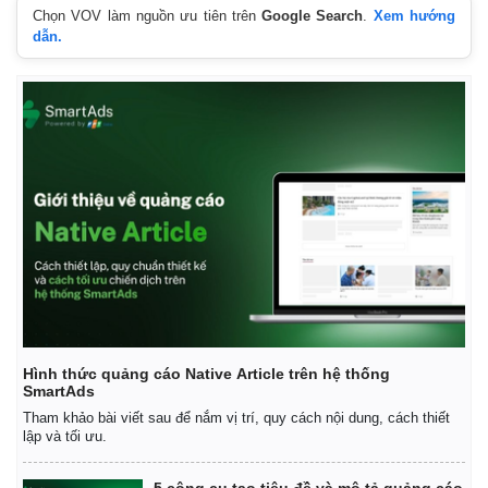
Chọn VOV làm nguồn ưu tiên trên
Google Search
.
Xem hướng
dẫn.
Hình thức quảng cáo Native Article trên hệ thống
Kinh tế
Thị trường
SmartAds
Bất động sản
Giá vàng
Tham khảo bài viết sau để nắm vị trí, quy cách nội dung, cách thiết
Khởi nghiệp
Tiêu dùng
lập và tối ưu.
Tỷ giá
Chứng khoán
5 công cụ tạo tiêu đề và mô tả quảng cáo