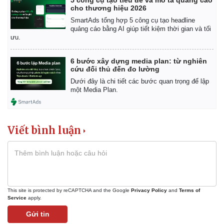
Giá cà phê
cho thương hiệu 2026
SmartAds tổng hợp 5 công cụ tạo headline
quảng cáo bằng AI giúp tiết kiệm thời gian và tối
ưu.
6 bước xây dựng media plan: từ nghiên
cứu đối thủ đến đo lường
Dưới đây là chi tiết các bước quan trọng để lập
một Media Plan.
Viết bình luận
This site is protected by reCAPTCHA and the Google
Privacy Policy
and
Terms of
Service
apply.
Gửi tin