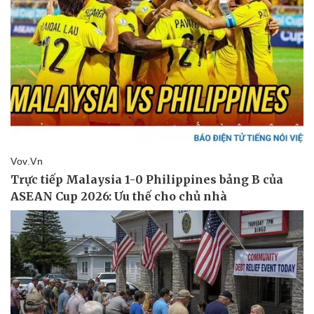
Vụ án
Vũ khí
Tin nóng
Việt Nam
Tư vấn luật
Phân tích