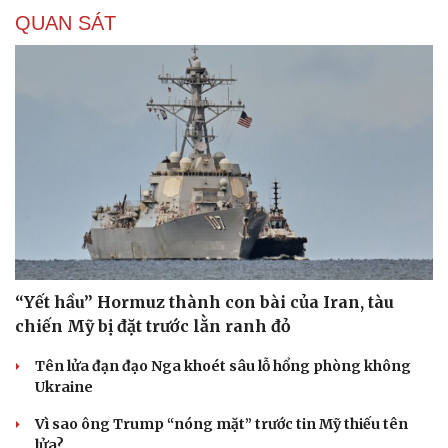
QUAN SÁT
“Yết hầu” Hormuz thành con bài của Iran, tàu
chiến Mỹ bị đặt trước lằn ranh đỏ
Tên lửa đạn đạo Nga khoét sâu lỗ hổng phòng không
Ukraine
Vì sao ông Trump “nóng mặt” trước tin Mỹ thiếu tên
lửa?