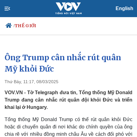
English
THẾ GIỚI
/
Ông Trump cân nhắc rút quân
Chính trị
Xã hội
Đảng
Tin 24h
Mỹ khỏi Đức
Tổ chức nhân sự
Dự báo thời tiết
Quốc hội
Giáo dục
Thứ Bảy, 11:17, 08/03/2025
Nhận diện sự thật
Dấu ấn VOV
Việc làm
VOV.VN - Tờ Telegraph đưa tin, Tổng thống Mỹ Donald
Biển đảo
Trump đang cân nhắc rút quân đội khỏi Đức và triển
khai lại ở Hungary.
Tổng thống Mỹ Donald Trump có thể rút quân khỏi Đức
hoặc di chuyển quân đi nơi khác do chính quyền của ông
chia rẽ với nhiều đồng minh châu Âu về cách đối phó với