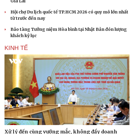
Gia Lai
Hội chợ Du lịch quốc tế TP.HCM 2026 có quy mô lớn nhất
từ trước đến nay
Bảo tàng Tưởng niệm Hòa bình tại Nhật Bản đón lượng
khách kỷ lục
KINH TẾ
Du lịch
Podcast
Tư vấn
Câu chuyện thời sự
Săn Tour
Đọc truyện đêm khuya
check-in
Cửa sổ tình yêu
Xử lý đến cùng vướng mắc, không đẩy doanh
Kể chuyện cho bé