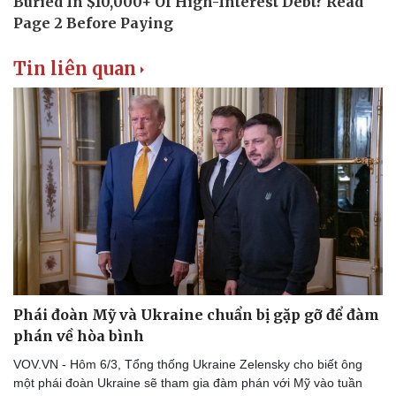
Thể thao
Ô tô - Xe máy
Bóng đá
Ô tô
Lịch thi đấu bóng đá
Xe máy
Tin liên quan
Thế giới thể thao
Tư vấn
eSports
Hậu trường
Phái đoàn Mỹ và Ukraine chuẩn bị gặp gỡ để đàm
phán về hòa bình
VOV.VN - Hôm 6/3, Tổng thống Ukraine Zelensky cho biết ông
một phái đoàn Ukraine sẽ tham gia đàm phán với Mỹ vào tuần