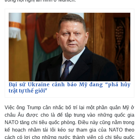
Đại sứ Ukraine cảnh báo Mỹ đang “phá hủy
Thế giới
Multimedia
trật tự thế giới"
Quan sát
Video
Cuộc sống đó đây
Ảnh
Việc ông Trump cân nhắc bố trí lại một phần quân Mỹ ở
Hồ sơ
E-Magazine
châu Âu được cho là để tập trung vào những quốc gia
Infographic
NATO tăng chi tiêu quốc phòng. Điều này cũng nằm trong
kế hoạch nhằm tái lôi kéo sự tham gia của NATO theo
cách có lợi cho những nước thành viên có chi tiêu quốc