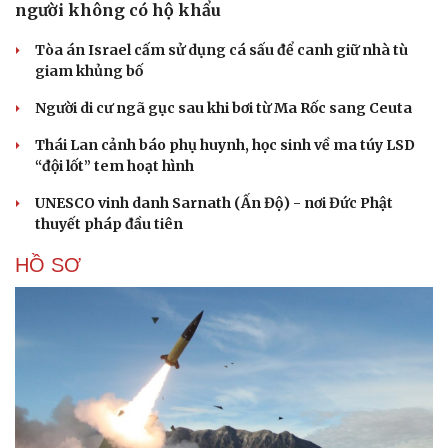
người không có hộ khẩu
Tòa án Israel cấm sử dụng cá sấu để canh giữ nhà tù
giam khủng bố
Người di cư ngã gục sau khi bơi từ Ma Rốc sang Ceuta
Thái Lan cảnh báo phụ huynh, học sinh về ma túy LSD
“đội lốt” tem hoạt hình
UNESCO vinh danh Sarnath (Ấn Độ) - nơi Đức Phật
thuyết pháp đầu tiên
HỒ SƠ