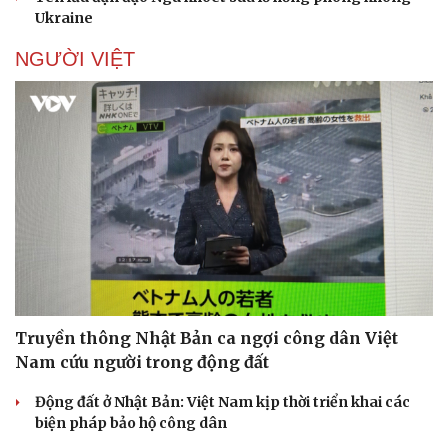
Ukraine
NGƯỜI VIỆT
Sức khỏe
Đời sống
Dinh dưỡng - món ngon
Nhà đẹp
Cây thuốc
Blog
Sản phụ khoa
Tình yêu - Gia đình
Nhi khoa
Nam khoa
Làm đẹp - giảm cân
Phòng mạch online
Ăn sạch sống khỏe
Truyền thông Nhật Bản ca ngợi công dân Việt
Nam cứu người trong động đất
Động đất ở Nhật Bản: Việt Nam kịp thời triển khai các
biện pháp bảo hộ công dân