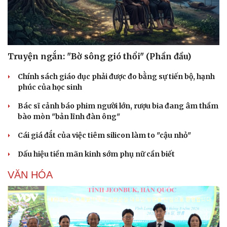
Truyện ngắn: "Bờ sông gió thổi" (Phần đầu)
Chính sách giáo dục phải được đo bằng sự tiến bộ, hạnh
phúc của học sinh
Bác sĩ cảnh báo phim người lớn, rượu bia đang âm thầm
bào mòn "bản lĩnh đàn ông"
Cái giá đắt của việc tiêm silicon làm to "cậu nhỏ"
Văn hóa
Giải trí
Dấu hiệu tiền mãn kinh sớm phụ nữ cần biết
Sân khấu - Điện ảnh
Nghệ sĩ
VĂN HÓA
Văn học
Thời trang
Âm nhạc
Sao Việt
Di sản