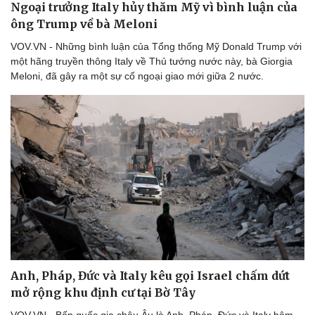
Ngoại trưởng Italy hủy thăm Mỹ vì bình luận của
Thể thao
Ô tô - Xe máy
ông Trump về bà Meloni
Bóng đá
Ô tô
Lịch thi đấu bóng đá
Xe máy
VOV.VN - Những bình luận của Tổng thống Mỹ Donald Trump với
Thế giới thể thao
Tư vấn
một hãng truyền thông Italy về Thủ tướng nước này, bà Giorgia
eSports
Meloni, đã gây ra một sự cố ngoại giao mới giữa 2 nước.
Hậu trường
Anh, Pháp, Đức và Italy kêu gọi Israel chấm dứt
mở rộng khu định cư tại Bờ Tây