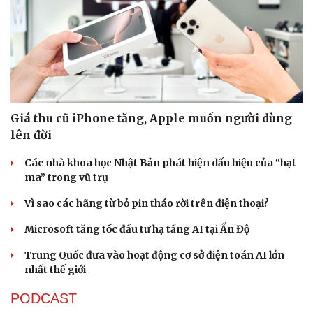
Sức khỏe
Đời sống
Giá thu cũ iPhone tăng, Apple muốn người dùng
Dinh dưỡng - món ngon
Nhà đẹp
lên đời
Cây thuốc
Blog
Sản phụ khoa
Tình yêu - Gia đình
Các nhà khoa học Nhật Bản phát hiện dấu hiệu của “hạt
Nhi khoa
ma” trong vũ trụ
Nam khoa
Làm đẹp - giảm cân
Vì sao các hãng từ bỏ pin tháo rời trên điện thoại?
Phòng mạch online
Ăn sạch sống khỏe
Microsoft tăng tốc đầu tư hạ tầng AI tại Ấn Độ
Trung Quốc đưa vào hoạt động cơ sở điện toán AI lớn
nhất thế giới
PODCAST