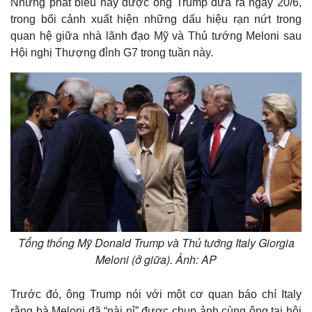
Những phát biểu này được ông Trump đưa ra ngày 20/6,
trong bối cảnh xuất hiện những dấu hiệu rạn nứt trong
quan hệ giữa nhà lãnh đạo Mỹ và Thủ tướng Meloni sau
Hội nghị Thượng đỉnh G7 trong tuần này.
Tổng thống Mỹ Donald Trump và Thủ tướng Italy Giorgia
Meloni (ở giữa). Ảnh: AP
Trước đó, ông Trump nói với một cơ quan báo chí Italy
rằng bà Meloni đã “nài nỉ” được chụp ảnh cùng ông tại hội