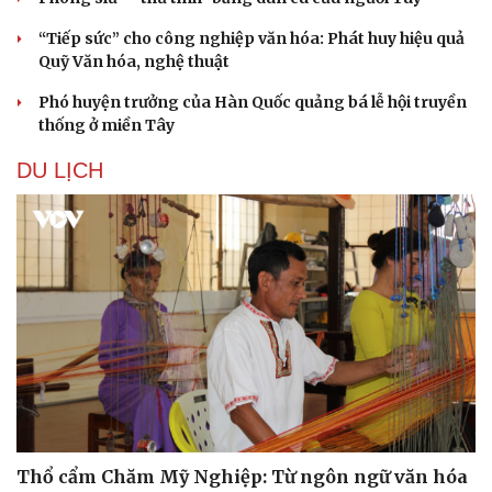
“Tiếp sức” cho công nghiệp văn hóa: Phát huy hiệu quả
Quỹ Văn hóa, nghệ thuật
Phó huyện trưởng của Hàn Quốc quảng bá lễ hội truyền
thống ở miền Tây
DU LỊCH
Văn hóa
Giải trí
Sân khấu - Điện ảnh
Nghệ sĩ
Văn học
Thời trang
Âm nhạc
Sao Việt
Di sản
Thổ cẩm Chăm Mỹ Nghiệp: Từ ngôn ngữ văn hóa