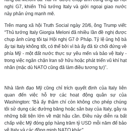
nghị G7, khiến Thủ tướng Italy và giới ngoại giao nước
này phản ứng mạnh mẽ.
Trên mạng xã hội Truth Social ngày 20/6, ông Trump viết:
“Thủ tướng Italy Giorgia Meloni đã nhiều lần đề nghị được
chụp ảnh cùng tôi tại Hội nghị G7 ở Pháp. Tỷ lệ ủng hộ bà
ấy tại Italy không tốt, có thể bởi vì bà ấy đã từ chối đứng về
phía Mỹ - một đất nước thực sự yêu mến và bảo vệ Italy -
trong việc ngăn chặn Iran sở hữu hoặc phát triển vũ khí hạt
nhân (mặc dù NATO cũng đã làm điều tương tự)".
Nhà lãnh đạo Mỹ cũng chỉ trích quyết định của Italy liên
quan đến việc hỗ trợ các hoạt động quân sự của
Washington: “Bà ấy thậm chí còn không cho phép chúng
tôi sử dụng các đường băng hoặc sân bay của Italy, gây ra
những bất tiện lớn về mặt hậu cần. Điều này diễn ra bất
chấp việc Mỹ đóng góp hàng trăm tỷ USD mỗi năm để bảo
vệ Italy và các đồng minh NATO khác”.