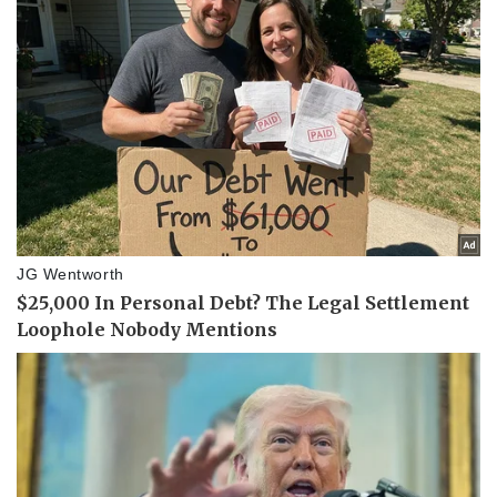
Vụ án
Vũ khí
Tin nóng
Việt Nam
Tư vấn luật
Phân tích