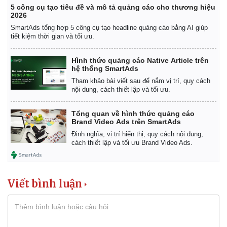
5 công cụ tạo tiêu đề và mô tả quảng cáo cho thương hiệu
2026
SmartAds tổng hợp 5 công cụ tạo headline quảng cáo bằng AI giúp
tiết kiệm thời gian và tối ưu.
Hình thức quảng cáo Native Article trên
hệ thống SmartAds
Tham khảo bài viết sau để nắm vị trí, quy cách
nội dung, cách thiết lập và tối ưu.
Tổng quan về hình thức quảng cáo
Brand Video Ads trên SmartAds
Định nghĩa, vị trí hiển thị, quy cách nội dung,
cách thiết lập và tối ưu Brand Video Ads.
Kinh tế
Thị trường
Viết bình luận
Bất động sản
Giá vàng
Khởi nghiệp
Tiêu dùng
Tỷ giá
Chứng khoán