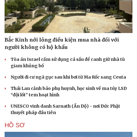
Bắc Kinh nới lỏng điều kiện mua nhà đối với
người không có hộ khẩu
Tòa án Israel cấm sử dụng cá sấu để canh giữ nhà tù
giam khủng bố
Người di cư ngã gục sau khi bơi từ Ma Rốc sang Ceuta
Thái Lan cảnh báo phụ huynh, học sinh về ma túy LSD
“đội lốt” tem hoạt hình
UNESCO vinh danh Sarnath (Ấn Độ) - nơi Đức Phật
thuyết pháp đầu tiên
HỒ SƠ