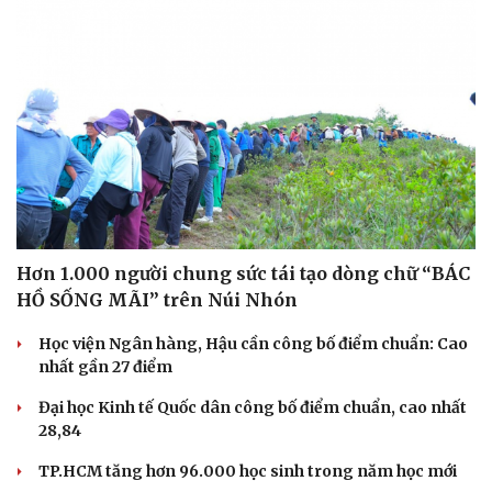
Hơn 1.000 người chung sức tái tạo dòng chữ “BÁC
HỒ SỐNG MÃI” trên Núi Nhón
Học viện Ngân hàng, Hậu cần công bố điểm chuẩn: Cao
nhất gần 27 điểm
Du lịch
Podcast
Đại học Kinh tế Quốc dân công bố điểm chuẩn, cao nhất
Tư vấn
Câu chuyện thời sự
28,84
Săn Tour
Đọc truyện đêm khuya
check-in
Cửa sổ tình yêu
TP.HCM tăng hơn 96.000 học sinh trong năm học mới
Kể chuyện cho bé