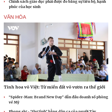
Chính sách giáo dục phải được đo bằng sự tiến bộ, hạnh
phúc của học sinh
VĂN HÓA
Tinh hoa võ Việt: Từ miền đất võ vươn ra thế giới
“Spider-Man: Brand New Day” dẫn đầu doanh số phòng
vé Mỹ
Phong slư - “thư tình” bằng dân ca của người Tày