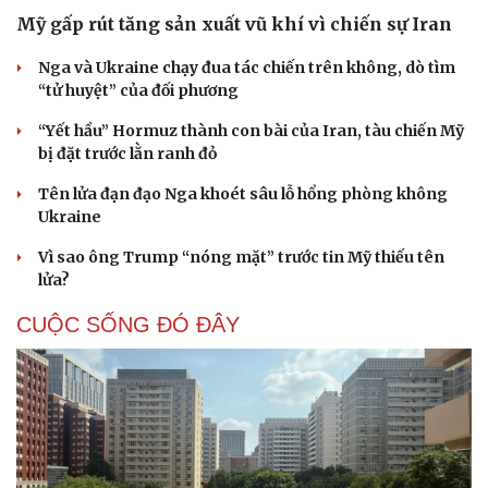
Mỹ gấp rút tăng sản xuất vũ khí vì chiến sự Iran
Nga và Ukraine chạy đua tác chiến trên không, dò tìm
“tử huyệt” của đối phương
“Yết hầu” Hormuz thành con bài của Iran, tàu chiến Mỹ
bị đặt trước lằn ranh đỏ
Tên lửa đạn đạo Nga khoét sâu lỗ hổng phòng không
Ukraine
Vì sao ông Trump “nóng mặt” trước tin Mỹ thiếu tên
lửa?
CUỘC SỐNG ĐÓ ĐÂY
Cải chính