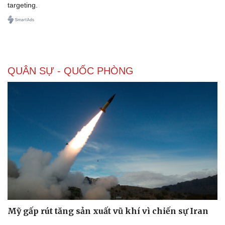
targeting.
Doanh nghiệp
Công nghệ
Thông tin doanh nghiệp
Sành điệu
QUÂN SỰ - QUỐC PHÒNG
Doanh nghiệp 24h
Tin Công nghệ
Doanh nhân
Trải nghiệm
Vì cộng đồng
Chuyển đổi số
Mỹ gấp rút tăng sản xuất vũ khí vì chiến sự Iran