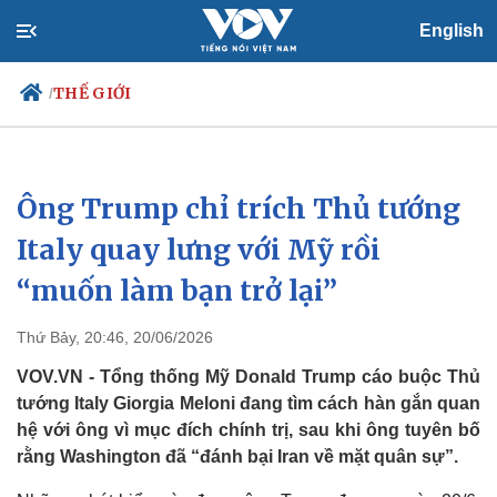
English
THẾ GIỚI
/
Ông Trump chỉ trích Thủ tướng
Chính trị
Xã hội
Đảng
Tin 24h
Italy quay lưng với Mỹ rồi
Tổ chức nhân sự
Dự báo thời tiết
“muốn làm bạn trở lại”
Quốc hội
Giáo dục
Nhận diện sự thật
Dấu ấn VOV
Việc làm
Thứ Bảy, 20:46, 20/06/2026
Biển đảo
VOV.VN - Tổng thống Mỹ Donald Trump cáo buộc Thủ
tướng Italy Giorgia Meloni đang tìm cách hàn gắn quan
hệ với ông vì mục đích chính trị, sau khi ông tuyên bố
rằng Washington đã “đánh bại Iran về mặt quân sự”.