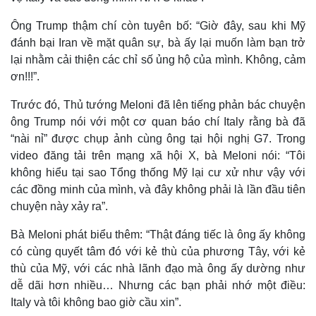
Ông Trump thậm chí còn tuyên bố: “Giờ đây, sau khi Mỹ
đánh bại Iran về mặt quân sự, bà ấy lại muốn làm bạn trở
lại nhằm cải thiện các chỉ số ủng hộ của mình. Không, cảm
ơn!!!”.
Trước đó, Thủ tướng Meloni đã lên tiếng phản bác chuyện
ông Trump nói với một cơ quan báo chí Italy rằng bà đã
“nài nỉ” được chụp ảnh cùng ông tại hội nghị G7. Trong
video đăng tải trên mạng xã hội X, bà Meloni nói: “Tôi
không hiểu tại sao Tổng thống Mỹ lại cư xử như vậy với
các đồng minh của mình, và đây không phải là lần đầu tiên
Thế giới
Multimedia
chuyện này xảy ra”.
Quan sát
Video
Bà Meloni phát biểu thêm: “Thật đáng tiếc là ông ấy không
Cuộc sống đó đây
Ảnh
có cùng quyết tâm đó với kẻ thù của phương Tây, với kẻ
Hồ sơ
E-Magazine
Infographic
thù của Mỹ, với các nhà lãnh đạo mà ông ấy dường như
dễ dãi hơn nhiều… Nhưng các bạn phải nhớ một điều:
Italy và tôi không bao giờ cầu xin”.