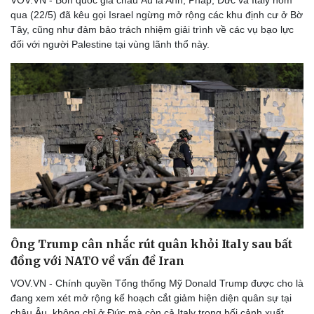
VOV.VN - Bốn quốc gia châu Âu là Anh, Pháp, Đức và Italy hôm
qua (22/5) đã kêu gọi Israel ngừng mở rộng các khu định cư ở Bờ
Tây, cũng như đảm bảo trách nhiệm giải trình về các vụ bạo lực
đối với người Palestine tại vùng lãnh thổ này.
Ông Trump cân nhắc rút quân khỏi Italy sau bất
đồng với NATO về vấn đề Iran
VOV.VN - Chính quyền Tổng thống Mỹ Donald Trump được cho là
đang xem xét mở rộng kế hoạch cắt giảm hiện diện quân sự tại
châu Âu, không chỉ ở Đức mà còn cả Italy trong bối cảnh xuất