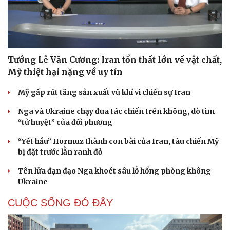
Tướng Lê Văn Cương: Iran tổn thất lớn về vật chất,
Mỹ thiệt hại nặng về uy tín
Mỹ gấp rút tăng sản xuất vũ khí vì chiến sự Iran
Nga và Ukraine chạy đua tác chiến trên không, dò tìm
“tử huyệt” của đối phương
“Yết hầu” Hormuz thành con bài của Iran, tàu chiến Mỹ
bị đặt trước lằn ranh đỏ
Tên lửa đạn đạo Nga khoét sâu lỗ hổng phòng không
Ukraine
CUỘC SỐNG ĐÓ ĐÂY