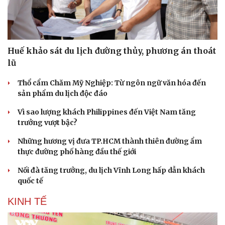
Huế khảo sát du lịch đường thủy, phương án thoát
lũ
Thổ cẩm Chăm Mỹ Nghiệp: Từ ngôn ngữ văn hóa đến
sản phẩm du lịch độc đáo
Vì sao lượng khách Philippines đến Việt Nam tăng
trưởng vượt bậc?
Những hương vị đưa TP.HCM thành thiên đường ẩm
thực đường phố hàng đầu thế giới
Nối đà tăng trưởng, du lịch Vĩnh Long hấp dẫn khách
Văn hóa
Giải trí
quốc tế
Sân khấu - Điện ảnh
Nghệ sĩ
KINH TẾ
Văn học
Thời trang
Âm nhạc
Sao Việt
Di sản