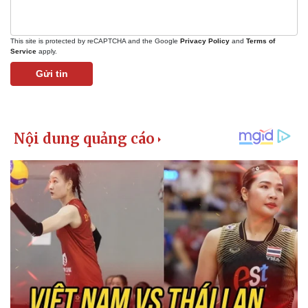
This site is protected by reCAPTCHA and the Google
Privacy Policy
and
Terms of
Service
apply.
Gửi tin