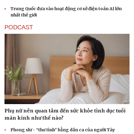
Trung Quốc đưa vào hoạt động cơ sở điện toán AI lớn
nhất thế giới
PODCAST
Sức khỏe
Đời sống
Dinh dưỡng - món ngon
Nhà đẹp
Cây thuốc
Blog
Sản phụ khoa
Tình yêu - Gia đình
Nhi khoa
Phụ nữ nên quan tâm đến sức khỏe tình dục tuổi
Nam khoa
mãn kinh như thế nào?
Làm đẹp - giảm cân
Phòng mạch online
Phong slư - “thư tình” bằng dân ca của người Tày
Ăn sạch sống khỏe