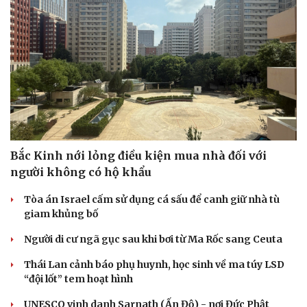
Bắc Kinh nới lỏng điều kiện mua nhà đối với
người không có hộ khẩu
Tòa án Israel cấm sử dụng cá sấu để canh giữ nhà tù
giam khủng bố
Người di cư ngã gục sau khi bơi từ Ma Rốc sang Ceuta
Cải chính
Thái Lan cảnh báo phụ huynh, học sinh về ma túy LSD
“đội lốt” tem hoạt hình
UNESCO vinh danh Sarnath (Ấn Độ) - nơi Đức Phật