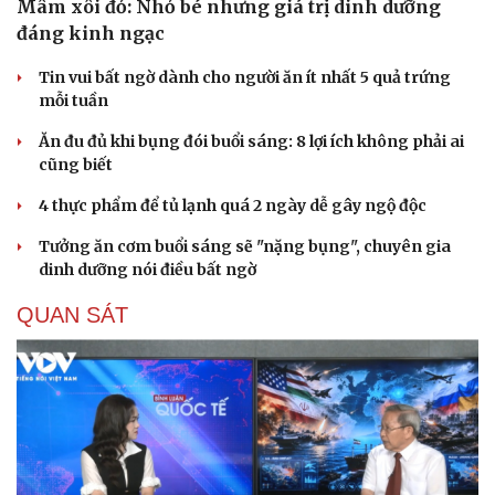
Mâm xôi đỏ: Nhỏ bé nhưng giá trị dinh dưỡng
Hạt giống tâm hồn
đáng kinh ngạc
Tin vui bất ngờ dành cho người ăn ít nhất 5 quả trứng
mỗi tuần
Ăn đu đủ khi bụng đói buổi sáng: 8 lợi ích không phải ai
cũng biết
4 thực phẩm để tủ lạnh quá 2 ngày dễ gây ngộ độc
Tưởng ăn cơm buổi sáng sẽ "nặng bụng", chuyên gia
dinh dưỡng nói điều bất ngờ
QUAN SÁT