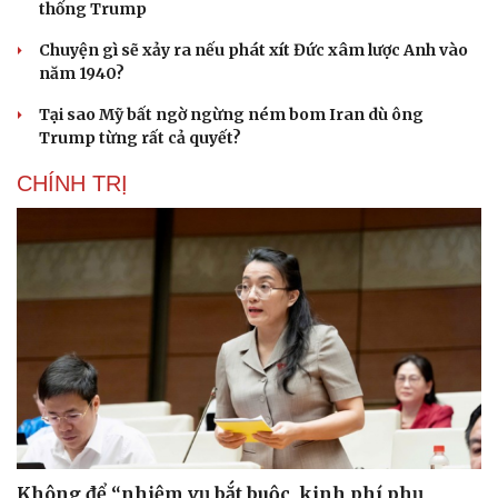
thống Trump
Chuyện gì sẽ xảy ra nếu phát xít Đức xâm lược Anh vào
năm 1940?
Tại sao Mỹ bất ngờ ngừng ném bom Iran dù ông
Trump từng rất cả quyết?
CHÍNH TRỊ
Không để “nhiệm vụ bắt buộc, kinh phí phụ