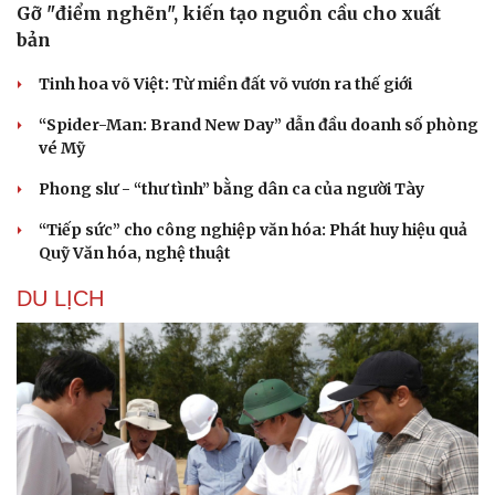
Gỡ "điểm nghẽn", kiến tạo nguồn cầu cho xuất
bản
Tinh hoa võ Việt: Từ miền đất võ vươn ra thế giới
“Spider-Man: Brand New Day” dẫn đầu doanh số phòng
vé Mỹ
Phong slư - “thư tình” bằng dân ca của người Tày
“Tiếp sức” cho công nghiệp văn hóa: Phát huy hiệu quả
Quỹ Văn hóa, nghệ thuật
DU LỊCH