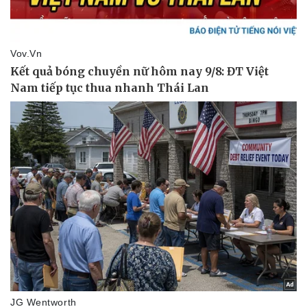
Kinh tế
Thị trường
Bất động sản
Giá vàng
Khởi nghiệp
Tiêu dùng
Tỷ giá
Chứng khoán
Giá cà phê