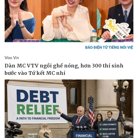
Pháp luật
Quân sự - Quốc phòng
Vụ án
Vũ khí
Tin nóng
Việt Nam
Tư vấn luật
Phân tích