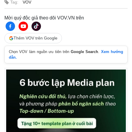
Tag:
VOV
Mời quý độc giả theo dõi VOV.VN trên
Thêm VOV trên Google
Chọn VOV làm nguồn ưu tiên trên
Google Search
.
Xem hướng
dẫn.
Thế giới
Multimedia
Quan sát
Video
Cuộc sống đó đây
Ảnh
Hồ sơ
E-Magazine
Infographic