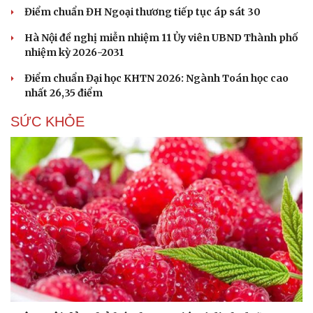
Điểm chuẩn ĐH Ngoại thương tiếp tục áp sát 30
Hà Nội đề nghị miễn nhiệm 11 Ủy viên UBND Thành phố
nhiệm kỳ 2026-2031
Điểm chuẩn Đại học KHTN 2026: Ngành Toán học cao
nhất 26,35 điểm
SỨC KHỎE
Du lịch
Podcast
Tư vấn
Câu chuyện thời sự
Săn Tour
Đọc truyện đêm khuya
check-in
Cửa sổ tình yêu
Kể chuyện cho bé