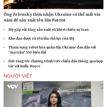
Ông Zelensky thừa nhận Ukraine có thể mất vài
năm để sản xuất tên lửa Patriot
Mỹ gấp rút tăng sản xuất vũ khí vì chiến sự Iran
Kho đạn dược và tên lửa chủ lực của Mỹ
Tham vọng robot hóa quân đội, Ukraine đau đầu với
“ma trận” 550 biến thể
Đức tăng tốc chương trình UAV chiến đấu thông qua hợp
Doanh nghiệp
Công nghệ
tác với Rolls-Royce
Thông tin doanh nghiệp
Sành điệu
Doanh nghiệp 24h
Tin Công nghệ
NGƯỜI VIỆT
Doanh nhân
Trải nghiệm
Vì cộng đồng
Chuyển đổi số