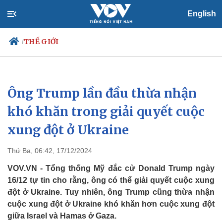
English
THẾ GIỚI
/
Ông Trump lần đầu thừa nhận
Chính trị
Xã hội
Đảng
Tin 24h
khó khăn trong giải quyết cuộc
Tổ chức nhân sự
Dự báo thời tiết
xung đột ở Ukraine
Quốc hội
Giáo dục
Nhận diện sự thật
Dấu ấn VOV
Việc làm
Thứ Ba, 06:42, 17/12/2024
Biển đảo
VOV.VN - Tổng thống Mỹ đắc cử Donald Trump ngày
16/12 tự tin cho rằng, ông có thể giải quyết cuộc xung
đột ở Ukraine. Tuy nhiên, ông Trump cũng thừa nhận
cuộc xung đột ở Ukraine khó khăn hơn cuộc xung đột
giữa Israel và Hamas ở Gaza.