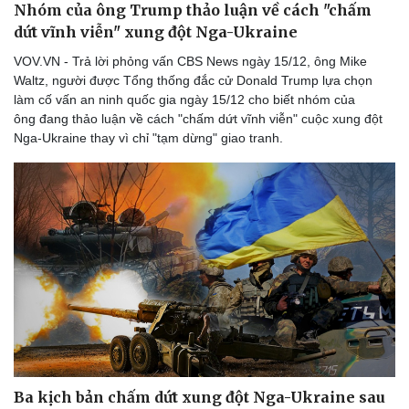
Nhóm của ông Trump thảo luận về cách "chấm
dứt vĩnh viễn" xung đột Nga-Ukraine
VOV.VN - Trả lời phỏng vấn CBS News ngày 15/12, ông Mike
Waltz, người được Tổng thống đắc cử Donald Trump lựa chọn
làm cố vấn an ninh quốc gia ngày 15/12 cho biết nhóm của
ông đang thảo luận về cách "chấm dứt vĩnh viễn" cuộc xung đột
Nga-Ukraine thay vì chỉ "tạm dừng" giao tranh.
Thể thao
Ô tô - Xe máy
Bóng đá
Ô tô
Lịch thi đấu bóng đá
Xe máy
Thế giới thể thao
Tư vấn
eSports
Hậu trường
Ba kịch bản chấm dứt xung đột Nga-Ukraine sau