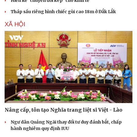
Hiến kế “chuyển đổi kép" cho kinh tế
Tháp sầu riêng hình chiếc gùi cao 18m ở Đắk Lắk
XÃ HỘI
Du lịch
Podcast
Nâng cấp, tôn tạo Nghĩa trang liệt sĩ Việt - Lào
Tư vấn
Câu chuyện thời sự
Ngư dân Quảng Ngãi thay đổi tư duy đánh bắt, chấp
Săn Tour
Đọc truyện đêm khuya
hành nghiêm quy định IUU
check-in
Cửa sổ tình yêu
Kể chuyện cho bé