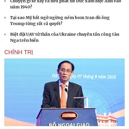
Chuyện gì sẽ xảy ra nếu phát xít Đức xâm lược Anh vào
năm 1940?
Tại sao Mỹ bất ngờ ngừng ném bom Iran dù ông
Trump từng rất cả quyết?
Biệt đội UAV tử thần của Ukraine chuyên tấn công tàu
Nga trên biển
CHÍNH TRỊ