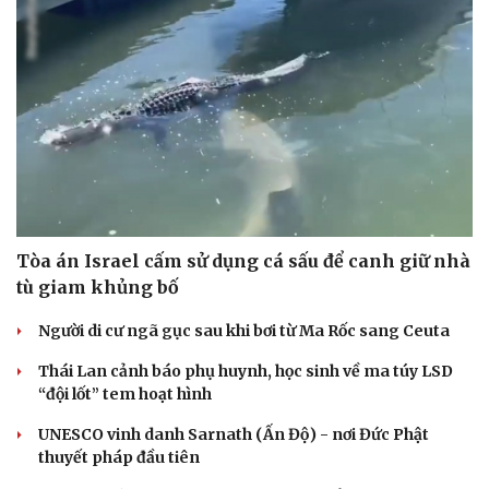
Tòa án Israel cấm sử dụng cá sấu để canh giữ nhà
tù giam khủng bố
Người di cư ngã gục sau khi bơi từ Ma Rốc sang Ceuta
Thái Lan cảnh báo phụ huynh, học sinh về ma túy LSD
“đội lốt” tem hoạt hình
UNESCO vinh danh Sarnath (Ấn Độ) - nơi Đức Phật
thuyết pháp đầu tiên