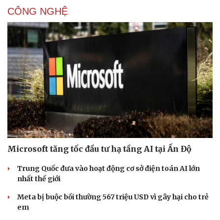
CÔNG NGHỆ
Sức khỏe
Đời sống
Dinh dưỡng - món ngon
Nhà đẹp
Cây thuốc
Blog
Sản phụ khoa
Tình yêu - Gia đình
Nhi khoa
Nam khoa
Làm đẹp - giảm cân
Microsoft tăng tốc đầu tư hạ tầng AI tại Ấn Độ
Phòng mạch online
Ăn sạch sống khỏe
Trung Quốc đưa vào hoạt động cơ sở điện toán AI lớn
nhất thế giới
Meta bị buộc bồi thường 567 triệu USD vì gây hại cho trẻ
em