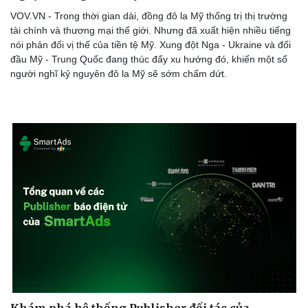
VOV.VN - Trong thời gian dài, đồng đô la Mỹ thống trị thị trường
tài chính và thương mại thế giới. Nhưng đã xuất hiện nhiều tiếng
nói phản đối vị thế của tiền tệ Mỹ. Xung đột Nga - Ukraine và đối
đầu Mỹ - Trung Quốc đang thúc đẩy xu hướng đó, khiến một số
người nghĩ kỷ nguyên đô la Mỹ sẽ sớm chấm dứt.