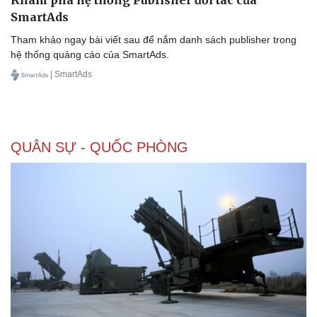
Khám phá hệ thống Publisher đối tác của
SmartAds
Tham khảo ngay bài viết sau để nắm danh sách publisher trong
hệ thống quảng cáo của SmartAds.
Doanh nghiệp
Công nghệ
| SmartAds
Thông tin doanh nghiệp
Sành điệu
Doanh nghiệp 24h
Tin Công nghệ
Doanh nhân
Trải nghiệm
Vì cộng đồng
Chuyển đổi số
QUÂN SỰ - QUỐC PHÒNG