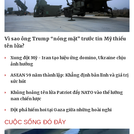
Vì sao ông Trump “nóng mặt” trước tin Mỹ thiếu
tên lửa?
Xung đột Mỹ - Iran tạo hiệu ứng domino, Ukraine chịu
ảnh hưởng
ASEAN 59 năm thành lập: Khẳng định bản lĩnh và giá trị
sức hút
Khủng hoảng tên lửa Patriot đẩy NATO vào thế lưỡng
nan chiến lược
Đột phá hiếm hoi tại Gaza giữa những hoài nghi
CUỘC SỐNG ĐÓ ĐÂY
Cải chính