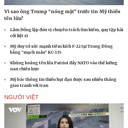
Vì sao ông Trump “nóng mặt” trước tin Mỹ thiếu
tên lửa?
Lâm Đồng lập đơn vị chuyên trách tìm kiếm, quy tập hài
cốt liệt sĩ
Mỹ duy trì sức mạnh tiêm kích F-22 tại Trung Đông
bằng “mạch máu” KC-135
Khủng hoảng tên lửa Patriot đẩy NATO vào thế lưỡng
nan chiến lược
Mỹ bác thông tin thiếu hụt đạn dược sau nhiều tháng
giao tranh với Iran
NGƯỜI VIỆT