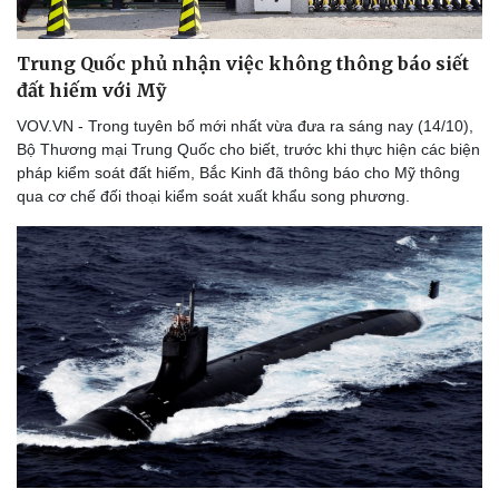
Thể thao
Ô tô - Xe máy
Bóng đá
Ô tô
Trung Quốc phủ nhận việc không thông báo siết
Lịch thi đấu bóng đá
Xe máy
đất hiếm với Mỹ
Thế giới thể thao
Tư vấn
eSports
VOV.VN - Trong tuyên bố mới nhất vừa đưa ra sáng nay (14/10),
Hậu trường
Bộ Thương mại Trung Quốc cho biết, trước khi thực hiện các biện
pháp kiểm soát đất hiếm, Bắc Kinh đã thông báo cho Mỹ thông
qua cơ chế đối thoại kiểm soát xuất khẩu song phương.