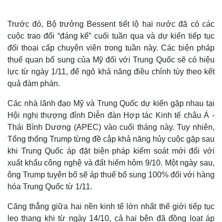
Trước đó, Bộ trưởng Bessent tiết lộ hai nước đã có các
cuộc trao đổi “đáng kể” cuối tuần qua và dự kiến tiếp tục
đối thoại cấp chuyên viên trong tuần này. Các biện pháp
thuế quan bổ sung của Mỹ đối với Trung Quốc sẽ có hiệu
lực từ ngày 1/11, để ngỏ khả năng điều chỉnh tùy theo kết
quả đàm phán.
Các nhà lãnh đạo Mỹ và Trung Quốc dự kiến gặp nhau tại
Hội nghị thượng đỉnh Diễn đàn Hợp tác Kinh tế châu Á -
Thái Bình Dương (APEC) vào cuối tháng này. Tuy nhiên,
Tổng thống Trump từng đề cập khả năng hủy cuộc gặp sau
Thế giới
Multimedia
khi Trung Quốc áp đặt biện pháp kiểm soát mới đối với
Quan sát
Video
xuất khẩu công nghệ và đất hiếm hôm 9/10. Một ngày sau,
Cuộc sống đó đây
Ảnh
ông Trump tuyên bố sẽ áp thuế bổ sung 100% đối với hàng
Hồ sơ
E-Magazine
hóa Trung Quốc từ 1/11.
Infographic
Căng thẳng giữa hai nền kinh tế lớn nhất thế giới tiếp tục
leo thang khi từ ngày 14/10, cả hai bên đã đồng loạt áp