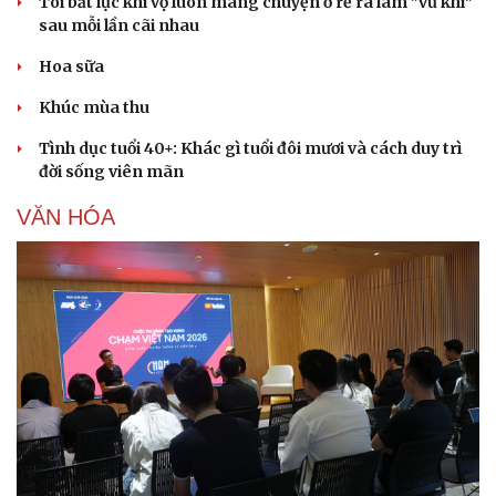
Tôi bất lực khi vợ luôn mang chuyện ở rể ra làm "vũ khí"
sau mỗi lần cãi nhau
Hoa sữa
Khúc mùa thu
Tình dục tuổi 40+: Khác gì tuổi đôi mươi và cách duy trì
đời sống viên mãn
VĂN HÓA