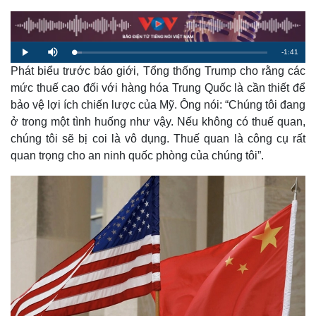
R
-
1:41
L
P
M
o
l
u
a
Phát biểu trước báo giới, Tổng thống Trump cho rằng các
a
t
e
d
y
e
e
mức thuế cao đối với hàng hóa Trung Quốc là cần thiết để
d
m
:
bảo vệ lợi ích chiến lược của Mỹ. Ông nói: “Chúng tôi đang
4
.
a
0
ở trong một tình huống như vậy. Nếu không có thuế quan,
4
%
chúng tôi sẽ bị coi là vô dụng. Thuế quan là công cụ rất
i
quan trọng cho an ninh quốc phòng của chúng tôi”.
n
i
n
g
T
i
m
e