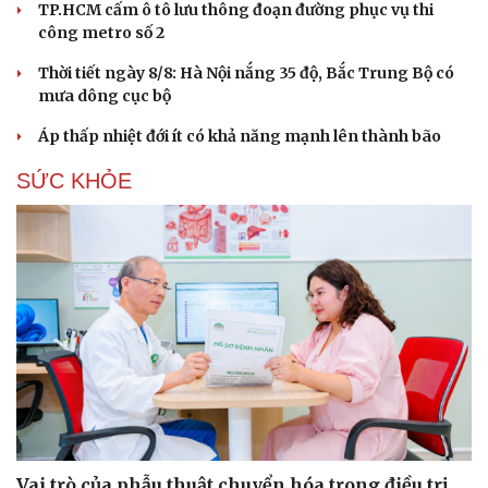
TP.HCM cấm ô tô lưu thông đoạn đường phục vụ thi
Hạt giống tâm hồn
công metro số 2
Thời tiết ngày 8/8: Hà Nội nắng 35 độ, Bắc Trung Bộ có
mưa dông cục bộ
Áp thấp nhiệt đới ít có khả năng mạnh lên thành bão
SỨC KHỎE
Vai trò của phẫu thuật chuyển hóa trong điều trị