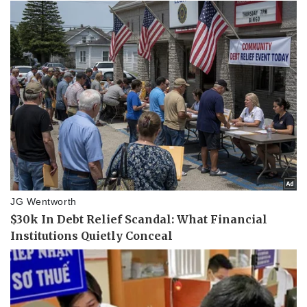
Vụ án
Vũ khí
Tin nóng
Việt Nam
Tư vấn luật
Phân tích