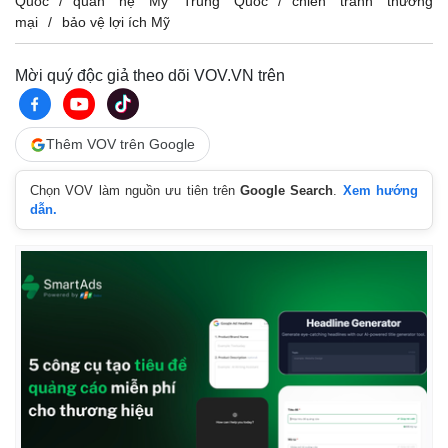
Quốc
quan hệ Mỹ Trung Quốc
chiến tranh thương
mại
bảo vệ lợi ích Mỹ
Mời quý độc giả theo dõi VOV.VN trên
Thêm VOV trên Google
Chọn VOV làm nguồn ưu tiên trên
Google Search
.
Xem hướng
dẫn.