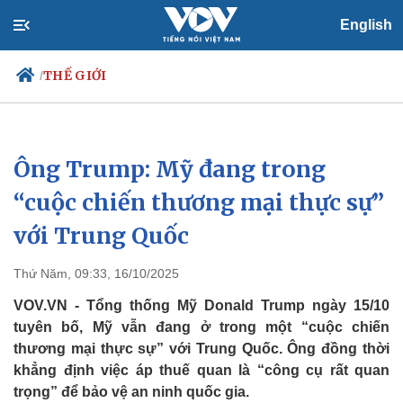
English
THẾ GIỚI
/
Ông Trump: Mỹ đang trong
Chính trị
Xã hội
Đảng
Tin 24h
“cuộc chiến thương mại thực sự”
Tổ chức nhân sự
Dự báo thời tiết
với Trung Quốc
Quốc hội
Giáo dục
Nhận diện sự thật
Dấu ấn VOV
Việc làm
Thứ Năm, 09:33, 16/10/2025
Biển đảo
VOV.VN - Tổng thống Mỹ Donald Trump ngày 15/10
tuyên bố, Mỹ vẫn đang ở trong một “cuộc chiến
thương mại thực sự” với Trung Quốc. Ông đồng thời
khẳng định việc áp thuế quan là “công cụ rất quan
trọng” để bảo vệ an ninh quốc gia.