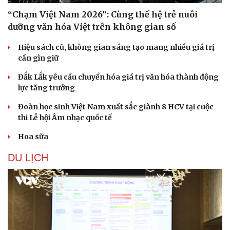
“Chạm Việt Nam 2026”: Cùng thế hệ trẻ nuôi
dưỡng văn hóa Việt trên không gian số
Hiệu sách cũ, không gian sáng tạo mang nhiều giá trị
cần gìn giữ
Đắk Lắk yêu cầu chuyển hóa giá trị văn hóa thành động
lực tăng trưởng
Đoàn học sinh Việt Nam xuất sắc giành 8 HCV tại cuộc
thi Lễ hội Âm nhạc quốc tế
Hoa sữa
Văn hóa
Giải trí
DU LỊCH
Sân khấu - Điện ảnh
Nghệ sĩ
Văn học
Thời trang
Âm nhạc
Sao Việt
Di sản