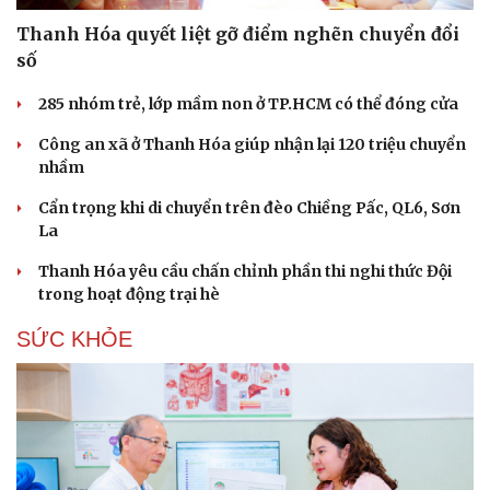
Hạt giống tâm hồn
Thanh Hóa quyết liệt gỡ điểm nghẽn chuyển đổi
số
285 nhóm trẻ, lớp mầm non ở TP.HCM có thể đóng cửa
Công an xã ở Thanh Hóa giúp nhận lại 120 triệu chuyển
nhầm
Cẩn trọng khi di chuyển trên đèo Chiềng Pấc, QL6, Sơn
La
Thanh Hóa yêu cầu chấn chỉnh phần thi nghi thức Đội
trong hoạt động trại hè
SỨC KHỎE