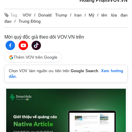
Hoàng Phạm/VOV.VN
Tag:
VOV
Donald Trump
Iran
Mỹ
tên lửa đạn
đạo
Trung Đông
Mời quý độc giả theo dõi VOV.VN trên
Thêm VOV trên Google
Chọn VOV làm nguồn ưu tiên trên
Google Search
.
Xem hướng
dẫn.