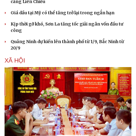
cảng Liên Chiểu
Giá dầu tại Mỹ có thể tăng trở lại trong ngắn hạn
Kịp thời gỡ khó, Sơn La tăng tốc giải ngân vốn đầu tư
công
Quảng Ninh dự kiến lên thành phố từ 1/9, Bắc Ninh từ
20/9
XÃ HỘI
Du lịch
Podcast
Tư vấn
Câu chuyện thời sự
Săn Tour
Đọc truyện đêm khuya
check-in
Cửa sổ tình yêu
Kể chuyện cho bé