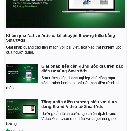
Khám phá Native Article: kể chuyện thương hiệu bằng
SmartAds
Giải pháp quảng cáo liền mạch với bài viết, hòa vào trải nghiệm đọc
của người dùng.
Giải pháp tiếp cận đúng độc giả trên báo
điện tử cùng SmartAds
SmartAds giúp doanh nghiệp chủ động ngân
sách, minh bạch chi phí trên báo điện tử chính
thống.
Kinh tế
Thị trường
Tăng nhận diện thương hiệu với định
dạng Brand Video từ SmartAds
Bất động sản
Giá vàng
Hướng dẫn từng bước tạo chiến dịch Brand
Khởi nghiệp
Tiêu dùng
Video Ads, chọn mục tiêu và target đúng đối
Tỷ giá
tượng.
Chứng khoán