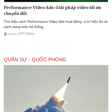
Performance Video Ads: Giải pháp video tối ưu
chuyển đổi
Tìm hiểu cách Performance Video Ads hoạt động, vị trí hiển thị và
Doanh nghiệp
Công nghệ
cách setup trên hệ thống.
Thông tin doanh nghiệp
Sành điệu
| FPT Online
Doanh nghiệp 24h
Tin Công nghệ
Doanh nhân
Trải nghiệm
Vì cộng đồng
Chuyển đổi số
QUÂN SỰ - QUỐC PHÒNG