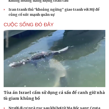
khủng hoảng năng lượng toàn cầu
Iran tranh thủ “khoảng ngừng” giao tranh với Mỹ để
củng cố sức mạnh quân sự
CUỘC SỐNG ĐÓ ĐÂY
Tòa án Israel cấm sử dụng cá sấu để canh giữ nhà
tù giam khủng bố
Người di cư ngã gục sau khi bơi từ Ma Rốc sang Ceuta