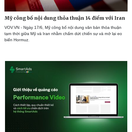
Mỹ công bố nội dung thỏa thuận 14 điểm với Iran
VOV.VN - Ngày 17/6, Mỹ công bố nội dung văn bản thỏa thuận
tạm thời giữa Mỹ và Iran nhằm chấm dứt chiến sự và mở lại eo
biển Hormuz.