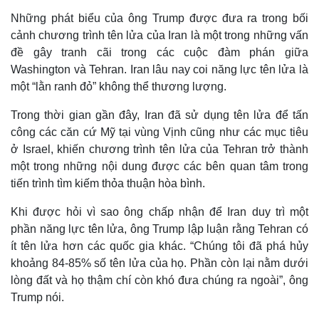
Những phát biểu của ông Trump được đưa ra trong bối
cảnh chương trình tên lửa của Iran là một trong những vấn
đề gây tranh cãi trong các cuộc đàm phán giữa
Washington và Tehran. Iran lâu nay coi năng lực tên lửa là
một “lằn ranh đỏ” không thể thương lượng.
Trong thời gian gần đây, Iran đã sử dụng tên lửa để tấn
công các căn cứ Mỹ tại vùng Vịnh cũng như các mục tiêu
ở Israel, khiến chương trình tên lửa của Tehran trở thành
một trong những nội dung được các bên quan tâm trong
tiến trình tìm kiếm thỏa thuận hòa bình.
Thế giới
Multimedia
Khi được hỏi vì sao ông chấp nhận để Iran duy trì một
Quan sát
Video
phần năng lực tên lửa, ông Trump lập luận rằng Tehran có
Cuộc sống đó đây
Ảnh
ít tên lửa hơn các quốc gia khác. “Chúng tôi đã phá hủy
Hồ sơ
E-Magazine
khoảng 84-85% số tên lửa của họ. Phần còn lại nằm dưới
Infographic
lòng đất và họ thậm chí còn khó đưa chúng ra ngoài”, ông
Trump nói.