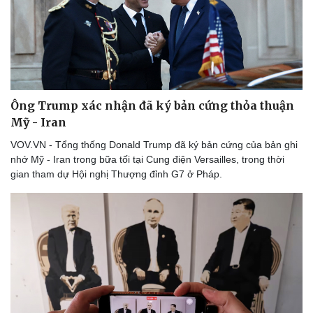
Thể thao
Ô tô - Xe máy
Bóng đá
Ô tô
Lịch thi đấu bóng đá
Xe máy
Thế giới thể thao
Tư vấn
eSports
Hậu trường
Ông Trump xác nhận đã ký bản cứng thỏa thuận
Mỹ - Iran
VOV.VN - Tổng thống Donald Trump đã ký bản cứng của bản ghi
nhớ Mỹ - Iran trong bữa tối tại Cung điện Versailles, trong thời
gian tham dự Hội nghị Thượng đỉnh G7 ở Pháp.