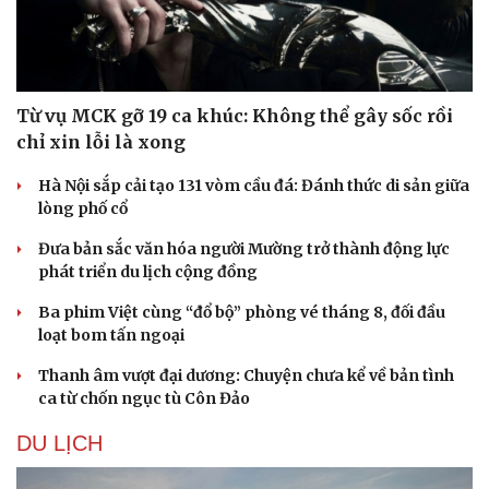
Từ vụ MCK gỡ 19 ca khúc: Không thể gây sốc rồi
chỉ xin lỗi là xong
Hà Nội sắp cải tạo 131 vòm cầu đá: Đánh thức di sản giữa
lòng phố cổ
Đưa bản sắc văn hóa người Mường trở thành động lực
phát triển du lịch cộng đồng
Ba phim Việt cùng “đổ bộ” phòng vé tháng 8, đối đầu
Văn hóa
Giải trí
loạt bom tấn ngoại
Sân khấu - Điện ảnh
Nghệ sĩ
Văn học
Thời trang
Thanh âm vượt đại dương: Chuyện chưa kể về bản tình
Âm nhạc
Sao Việt
ca từ chốn ngục tù Côn Đảo
Di sản
DU LỊCH