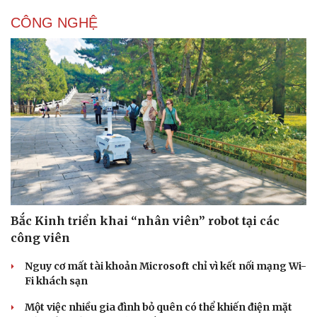
CÔNG NGHỆ
Sức khỏe
Đời sống
Dinh dưỡng - món ngon
Nhà đẹp
Cây thuốc
Blog
Sản phụ khoa
Tình yêu - Gia đình
Nhi khoa
Nam khoa
Làm đẹp - giảm cân
Phòng mạch online
Bắc Kinh triển khai “nhân viên” robot tại các
Ăn sạch sống khỏe
công viên
Nguy cơ mất tài khoản Microsoft chỉ vì kết nối mạng Wi-
Fi khách sạn
Một việc nhiều gia đình bỏ quên có thể khiến điện mặt