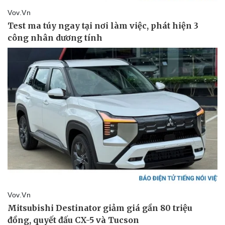
Vụ án
Vũ khí
Tin nóng
Việt Nam
Tư vấn luật
Phân tích