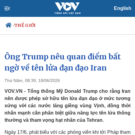
English
THẾ GIỚI
/
Ông Trump nêu quan điểm bất
Chính trị
Xã hội
Đảng
Tin 24h
ngờ về tên lửa đạn đạo Iran
Tổ chức nhân sự
Dự báo thời tiết
Quốc hội
Giáo dục
Thứ Năm, 08:39, 18/06/2026
Nhận diện sự thật
Dấu ấn VOV
Việc làm
VOV.VN - Tổng thống Mỹ Donald Trump cho rằng Iran
Biển đảo
nên được phép sở hữu tên lửa đạn đạo ở mức tương
xứng với các nước láng giềng vùng Vịnh, đồng thời
nhấn mạnh cần phân biệt giữa năng lực tên lửa thông
thường và tham vọng hạt nhân của Tehran.
Ngày 17/6, phát biểu với các phóng viên khi tới Pháp tham