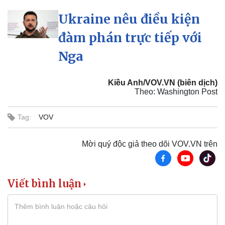
Ukraine nêu điều kiện
đàm phán trực tiếp với
Nga
Kiều Anh/VOV.VN (biên dịch)
Theo: Washington Post
Tag:
VOV
Mời quý độc giả theo dõi VOV.VN trên
Viết bình luận
Thể thao
Ô tô - Xe máy
Bóng đá
Ô tô
Lịch thi đấu bóng đá
Xe máy
Thế giới thể thao
Tư vấn