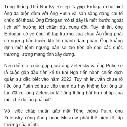
Tổng thống Thổ Nhĩ Kỳ Recep Tayyip Erdogan cho biết
ông đã điện đàm với ông Putin và sẵn sàng đăng cai tổ
chức đối thoại. Ông Erdogan mô tả đây là một “bước ngoặt
lịch sử” hướng tới chấm dứt xung đột. Tuy nhiên, ông
Erdogan có vẻ ủng hộ lập trường của châu Âu rằng phải
Pháp luật
Quân sự - Quốc phòng
có ngừng bắn trước khi tiến hành đàm phán. Ông khẳng
Vụ án
Vũ khí
định một lệnh ngừng bắn sẽ tạo tiền đề cho các cuộc
Tin nóng
Việt Nam
thương lượng mang tính xây dựng.
Tư vấn luật
Phân tích
Nếu diễn ra, cuộc gặp giữa ông Zelensky và ông Putin sẽ
là cuộc gặp đầu tiên kể từ khi Nga tiến hành chiến dịch
quân sự đặc biệt vào năm 2022. Tuy nhiên, vẫn chưa rõ
liệu ông Putin có trực tiếp tham dự hay không bởi ông từ
lâu đã coi ông Zelensky là “tổng thống bất hợp pháp của
một chế độ tân phát xít”.
Với việc chấp thuận gặp mặt Tổng thống Putin, ông
Zelensky cũng đang buộc Moscow phải thể hiện rõ lập
trường của mình.