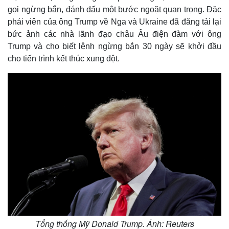
gọi ngừng bắn, đánh dấu một bước ngoặt quan trọng. Đặc
phái viên của ông Trump về Nga và Ukraine đã đăng tải lại
bức ảnh các nhà lãnh đạo châu Âu điện đàm với ông
Trump và cho biết lệnh ngừng bắn 30 ngày sẽ khởi đầu
cho tiến trình kết thúc xung đột.
Tổng thống Mỹ Donald Trump. Ảnh: Reuters