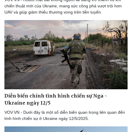
chiến thuật mới của Ukraine, mang sức công phá vượt trội hơn
UAV và giúp giảm thiểu thương vong trên tiền tuyến.
Du lịch
Podcast
Tư vấn
Câu chuyện thời sự
Săn Tour
Đọc truyện đêm khuya
check-in
Cửa sổ tình yêu
Kể chuyện cho bé
Hạt giống tâm hồn
Diễn biến chính tình hình chiến sự Nga -
Ukraine ngày 12/5
VOV.VN - Dưới đây là một số diễn biến quan trọng liên quan đến
tình hình chiến sự ở Ukraine ngày 12/5/2025.