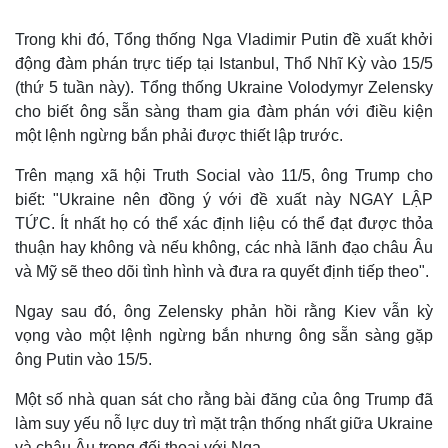
Trong khi đó, Tổng thống Nga Vladimir Putin đề xuất khởi
Thế giới
Multimedia
động đàm phán trực tiếp tại Istanbul, Thổ Nhĩ Kỳ vào 15/5
Quan sát
Video
(thứ 5 tuần này). Tổng thống Ukraine Volodymyr Zelensky
Cuộc sống đó đây
Ảnh
Hồ sơ
E-Magazine
cho biết ông sẵn sàng tham gia đàm phán với điều kiện
Infographic
một lệnh ngừng bắn phải được thiết lập trước.
Trên mạng xã hội Truth Social vào 11/5, ông Trump cho
biết: "Ukraine nên đồng ý với đề xuất này NGAY LẬP
TỨC. Ít nhất họ có thể xác định liệu có thể đạt được thỏa
thuận hay không và nếu không, các nhà lãnh đạo châu Âu
và Mỹ sẽ theo dõi tình hình và đưa ra quyết định tiếp theo".
Ngay sau đó, ông Zelensky phản hồi rằng Kiev vẫn kỳ
vọng vào một lệnh ngừng bắn nhưng ông sẵn sàng gặp
ông Putin vào 15/5.
Một số nhà quan sát cho rằng bài đăng của ông Trump đã
làm suy yếu nỗ lực duy trì mặt trận thống nhất giữa Ukraine
và châu Âu trong đối thoại với Nga.