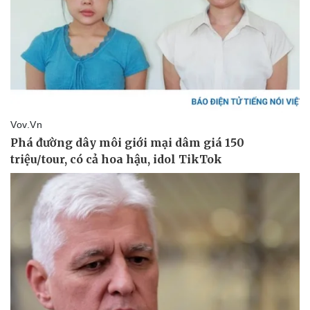
Sức khỏe
Đời sống
Dinh dưỡng - món ngon
Nhà đẹp
Cây thuốc
Blog
Sản phụ khoa
Tình yêu - Gia đình
Nhi khoa
Nam khoa
Làm đẹp - giảm cân
Phòng mạch online
Ăn sạch sống khỏe