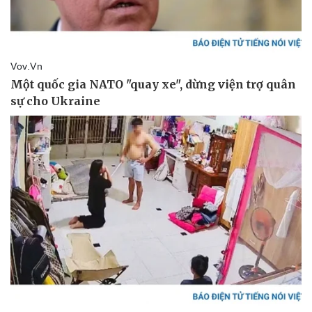
Văn hóa
Giải trí
Sân khấu - Điện ảnh
Nghệ sĩ
Văn học
Thời trang
Âm nhạc
Sao Việt
Di sản