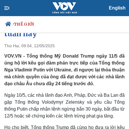
English
Ông Trump thúc giục Ukraine
đàm phán với Nga ngay trong
THẾ GIỚI
/
tuần này
Thứ Hai, 09:04, 12/05/2025
Chính trị
Xã hội
VOV.VN - Tổng thống Mỹ Donald Trump ngày 11/5 đã
Đảng
Tin 24h
ủng hộ lời kêu gọi đàm phán trực tiếp của Tổng thống
Tổ chức nhân sự
Dự báo thời tiết
Nga Vladimir Putin với Ukraine, đi ngược lại thỏa thuận
Quốc hội
Giáo dục
mà chính quyền của ông đã đạt được với các nhà lãnh
Nhận diện sự thật
Dấu ấn VOV
đạo châu Âu chưa đầy 24 tiếng trước đó.
Việc làm
Biển đảo
Ngày 10/5, các nhà lãnh đạo Anh, Pháp, Đức và Ba Lan đã
gặp Tổng thống Volodymyr Zelensky và yêu cầu Tổng
thống Putin chấp nhận lệnh ngừng bắn 30 ngày, bắt đầu từ
12/5 hoặc sẽ chứng kiến các lệnh trừng phạt gia tăng.
Họ cho biết, Tổng thống Trump đã cùng họ đưa ra lời kêu