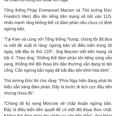
Tổng thống Pháp Emmanuel Macron và Thủ tướng Đức
Friedrich Merz đều lên tiếng trên mạng xã hội vào 11/5,
nhấn mạnh rằng không thể có đàm phán nếu chưa có lệnh
ngừng bắn.
“Tại Kiev và cùng với Tổng thống Trump, chúng tôi đã đưa
ra một đề xuất rõ ràng: ngừng bắn vô điều kiện trong 30
ngày, bắt đầu từ thứ 12/5", ông Macron viết trên mạng xã
hội X. Theo ông: “Không thể đàm phán khi tiếng súng vẫn
vang. Không thể đối thoại khi dân thường vẫn đang bị tấn
công. Cần ngừng bắn ngay để bắt đầu tiến trình hòa bình".
Kinh tế
Thị trường
Thủ tướng Đức thì cho rằng: “Phía Nga hiện đang phát tín
Bất động sản
Giá vàng
hiệu sẵn sàng đàm phán. Đây là bước đi tích cực đầu tiên
Khởi nghiệp
Tiêu dùng
nhưng chưa đủ".
Tỷ giá
Chứng khoán
“Chúng tôi kỳ vọng Moscow sẽ chấp thuận ngừng bắn.
Giá cà phê
Đây là điều kiện tiên quyết để có một đối thoại thực chất.
Không thể đàm phán khi chiến sự còn tiếp diễn", ông Merz