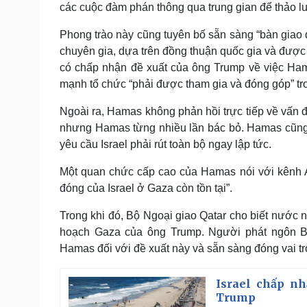
các cuộc đàm phán thông qua trung gian để thảo luậ
Phong trào này cũng tuyên bố sẵn sàng “bàn giao
chuyên gia, dựa trên đồng thuận quốc gia và được
có chấp nhận đề xuất của ông Trump về việc Hama
mạnh tổ chức “phải được tham gia và đóng góp” tro
Ngoài ra, Hamas không phản hồi trực tiếp về vấn đ
nhưng Hamas từng nhiều lần bác bỏ. Hamas cũng t
yêu cầu Israel phải rút toàn bộ ngay lập tức.
Một quan chức cấp cao của Hamas nói với kênh A
đóng của Israel ở Gaza còn tồn tại”.
Trong khi đó, Bộ Ngoại giao Qatar cho biết nước n
hoạch Gaza của ông Trump. Người phát ngôn B
Hamas đối với đề xuất này và sẵn sàng đóng vai trò
Israel chấp nh
Trump