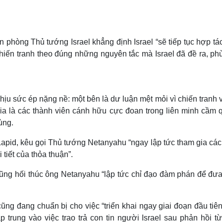
phòng Thủ tướng Israel khẳng định Israel “sẽ tiếp tục hợp tá
chiến tranh theo đúng những nguyên tắc mà Israel đã đề ra, ph
u sức ép nặng nề: một bên là dư luận mệt mỏi vì chiến tranh 
kia là các thành viên cánh hữu cực đoan trong liên minh cầm 
ùng.
r Lapid, kêu gọi Thủ tướng Netanyahu “ngay lập tức tham gia cá
tiết của thỏa thuận”.
ũng hối thúc ông Netanyahu “lập tức chỉ đạo đàm phán để đưa
ng đang chuẩn bị cho việc “triển khai ngay giai đoạn đầu tiên
trung vào việc trao trả con tin người Israel sau phản hồi từ