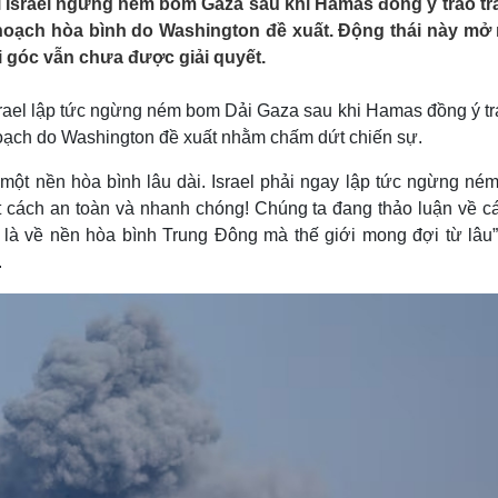
 Israel ngừng ném bom Gaza sau khi Hamas đồng ý trao tr
Lịch thi đấu bóng đá
Xe máy
 hoạch hòa bình do Washington đề xuất. Động thái này mở 
Thế giới thể thao
Tư vấn
 góc vẫn chưa được giải quyết.
eSports
V
Hậu trường
rael lập tức ngừng ném bom Dải Gaza sau khi Hamas đồng ý tra
Văn hóa
Giải trí
D
hoạch do Washington đề xuất nhằm chấm dứt chiến sự.
Sân khấu - Điện ảnh
Nghệ sĩ
Văn học
Thời trang
 một nền hòa bình lâu dài. Israel phải ngay lập tức ngừng né
Âm nhạc
Sao Việt
c
t cách an toàn và nhanh chóng! Chúng ta đang thảo luận về cá
Di sản
à là về nền hòa bình Trung Đông mà thế giới mong đợi từ lâu”
.