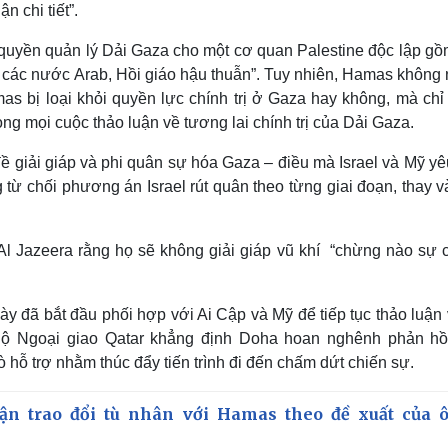
n chi tiết”.
 quyền quản lý Dải Gaza cho một cơ quan Palestine độc lập gồ
 các nước Arab, Hồi giáo hậu thuẫn”. Tuy nhiên, Hamas không n
s bị loại khỏi quyền lực chính trị ở Gaza hay không, mà chỉ
ng mọi cuộc thảo luận về tương lai chính trị của Dải Gaza.
ề giải giáp và phi quân sự hóa Gaza – điều mà Israel và Mỹ y
ừ chối phương án Israel rút quân theo từng giai đoạn, thay v
l Jazeera rằng họ sẽ không giải giáp vũ khí “chừng nào sự 
ày đã bắt đầu phối hợp với Ai Cập và Mỹ để tiếp tục thảo luận
ộ Ngoại giao Qatar khẳng định Doha hoan nghênh phản hồ
 hỗ trợ nhằm thúc đẩy tiến trình đi đến chấm dứt chiến sự.
ận trao đổi tù nhân với Hamas theo đề xuất của 