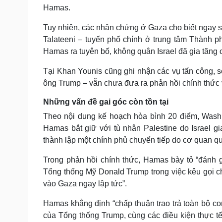
Hamas.
Tuy nhiên, các nhân chứng ở Gaza cho biết ngay s
Talateeni – tuyến phố chính ở trung tâm Thành p
Hamas ra tuyên bố, không quân Israel đã gia tăng 
Tại Khan Younis cũng ghi nhận các vụ tấn công, 
ông Trump – vẫn chưa đưa ra phản hồi chính thứ
Những vấn đề gai góc còn tồn tại
Theo nội dung kế hoạch hòa bình 20 điểm, Washin
Hamas bắt giữ với tù nhân Palestine do Israel gia
thành lập một chính phủ chuyển tiếp do cơ quan q
Trong phản hồi chính thức, Hamas bày tỏ “đánh 
Tổng thống Mỹ Donald Trump trong việc kêu gọi ch
vào Gaza ngay lập tức”.
Hamas khẳng định “chấp thuận trao trả toàn bộ con
của Tổng thống Trump, cùng các điều kiện thực tế