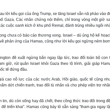
au lời kêu gọi của ông Trump, xe tăng Israel vẫn nã pháo vào 
hố Gaza. Các nhân chứng nói thêm, chỉ trong vòng một giờ sa
các cuộc oanh kích ở khu phố Remal, đánh trúng nhiều ngôi nh
song chưa có báo cáo thương vong. Israel – dù ủng hộ kế hoạc
c về phản ứng của Hamas, cũng như lời kêu gọi ngừng ném bom
gton đề xuất ngừng bắn ngay lập tức, trao đổi toàn bộ con t
m giữ, rút quân Israel khỏi Gaza theo lộ trình, giải giáp Ha
uốc tế đứng đầu.
giá cao nỗ lực của các nước Arab, Hồi giáo, quốc tế cũng nh
ấm dứt chiến tranh, trao đổi tù nhân và cho phép viện trợ nhâ
 tin, dù còn sống hay đã chết, theo công thức trao đổi trong đ
 để triển khai”. Hamas cũng bày tỏ sẵn sàng “tham gia ngay lậ