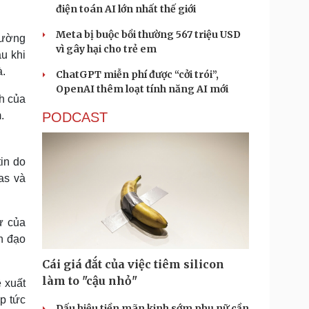
điện toán AI lớn nhất thế giới
Meta bị buộc bồi thường 567 triệu USD
đường
vì gây hại cho trẻ em
u khi
à.
ChatGPT miễn phí được “cởi trói”,
OpenAI thêm loạt tính năng AI mới
h của
PODCAST
.
in do
mas và
ư của
n đạo
Cái giá đắt của việc tiêm silicon
làm to "cậu nhỏ"
ề xuất
p tức
Dấu hiệu tiền mãn kinh sớm phụ nữ cần