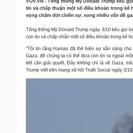
VOV.VN - Tổng thống Mỹ Donald Trump kêu gọi
Tin nóng
Việt Nam
tin và chấp thuận một số điều khoản trong kế
Tư vấn luật
Phân tích
vọng chấm dứt chiến sự, song nhiều vấn đề gai
Tổng thống Mỹ Donald Trump ngày 3/10 kêu gọi Is
Sức khỏe
Đời sống
con tin và chấp nhận một số điều khoản trong kế 
Dinh dưỡng - món ngon
Nhà đẹp
Cây thuốc
Blog
“Tôi tin rằng Hamas đã thể hiện sự sẵn sàng cho
Sản phụ khoa
Tình yêu - Gia đình
Gaza, để chúng ta có thể đưa con tin ra ngoài mộ
Nhi khoa
tiết cần giải quyết. Đây không chỉ là về Gaza, m
Nam khoa
Trump viết trên mạng xã hội Truth Social ngày 3/10
Làm đẹp - giảm cân
Phòng mạch online
Ăn sạch sống khỏe
Cải chính