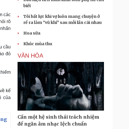
biết
m các
Tôi bất lực khi vợ luôn mang chuyện ở
ói rõ
rể ra làm "vũ khí" sau mỗi lần cãi nhau
 nhấn
Hoa sữa
Khúc mùa thu
êu cầu
ào đó
VĂN HÓA
chiếm
 về kế
i của
Cần một hệ sinh thái trách nhiệm
ông
để ngăn âm nhạc lệch chuẩn