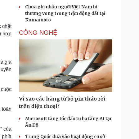
Chưa ghi nhận người Việt Nam bị
thương vong trong trận động đất tại
Kumamoto
c chặt
CÔNG NGHỆ
ù hợp
và gia
quyền
c cuộc
Vì sao các hãng từ bỏ pin tháo rời
trên điện thoại?
 toàn
Microsoft tăng tốc đầu tư hạ tầng AI tại
Ấn Độ
” của
Trung Quốc đưa vào hoạt động cơ sở
 phía