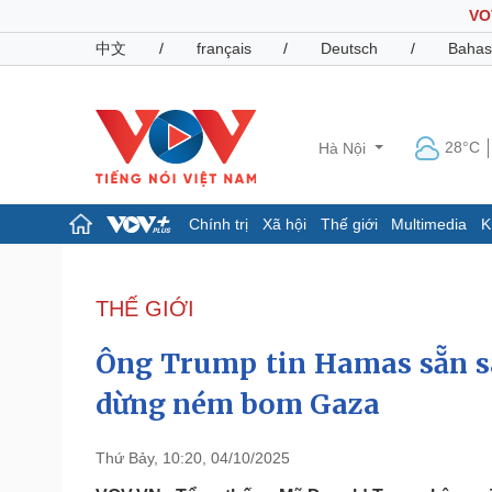
VO
中文
/
français
/
Deutsch
/
Bahas
28°C
Hà Nội
Chính trị
Xã hội
Thế giới
Multimedia
K
Chính trị
Xã hội
Đảng
Tin 24h
THẾ GIỚI
Tổ chức nhân sự
Dự báo thời tiết
Quốc hội
Giáo dục
Ông Trump tin Hamas sẵn sà
Nhận diện sự thật
Dấu ấn VOV
Việc làm
dừng ném bom Gaza
Biển đảo
Pháp luật
Quân sự - Quốc phòng
Thứ Bảy, 10:20, 04/10/2025
Vụ án
Vũ khí