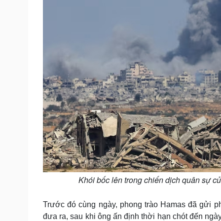
Khói bốc lên trong chiến dịch quân sự c
Trước đó cùng ngày, phong trào Hamas đã gửi ph
đưa ra, sau khi ông ấn định thời hạn chót đến ng