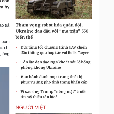
ả con
Doanh nghiệp 24h
Tin Công nghệ
ra hy
Doanh nhân
Trải nghiệm
ì cộng đồng
Chuyển đổi số
Tham vọng robot hóa quân đội,
o trả
u lịch
Podcast
Ukraine đau đầu với “ma trận” 550
Tư vấn
Câu chuyện thời sự
biến thể
Săn Tour
Đọc truyện đêm khuya
m bom
heck-in
Cửa sổ tình yêu
Đức tăng tốc chương trình UAV chiến
c chi
Kể chuyện cho bé
đấu thông qua hợp tác với Rolls-Royce
, ông
Hạt giống tâm hồn
Tên lửa đạn đạo Nga khoét sâu lỗ hổng
phòng không Ukraine
Ban hành danh mục trang thiết bị
phục vụ ứng phó tình trạng khẩn cấp
Vì sao ông Trump “nóng mặt” trước
tin Mỹ thiếu tên lửa?
NGƯỜI VIỆT