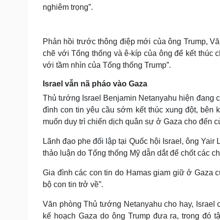
nghiêm trọng”.
Phản hồi trước thông điệp mới của ông Trump, Văn 
chẽ với Tổng thống và ê-kíp của ông để kết thúc 
với tầm nhìn của Tổng thống Trump”.
Israel vẫn nã pháo vào Gaza
Thủ tướng Israel Benjamin Netanyahu hiện đang chị
đình con tin yêu cầu sớm kết thúc xung đột, bên 
muốn duy trì chiến dịch quân sự ở Gaza cho đến c
Lãnh đạo phe đối lập tại Quốc hội Israel, ông Yai
thảo luận do Tổng thống Mỹ dẫn dắt để chốt các chi 
Gia đình các con tin do Hamas giam giữ ở Gaza c
bộ con tin trở về”.
Văn phòng Thủ tướng Netanyahu cho hay, Israel cũ
kế hoạch Gaza do ông Trump đưa ra, trong đó tập 