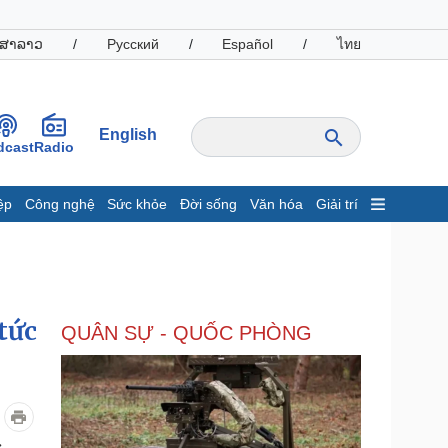
ສາລາວ
/
Русский
/
Español
/
ไทย
English
dcast
Radio
ệp
Công nghệ
Sức khỏe
Đời sống
Văn hóa
Giải trí
inh tế
Thị trường
ất động sản
Giá vàng
hởi nghiệp
Tiêu dùng
Tỷ giá
tức
QUÂN SỰ - QUỐC PHÒNG
Chứng khoán
Giá cà phê
oanh nghiệp
Công nghệ
hông tin doanh nghiệp
Sành điệu