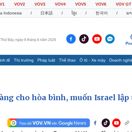
V1
VOV2
VOV3
VOV4
VOV5
VOV6
VOV GT
a Indonesia
/
日本語
/
ខ្មែរ
/
한국어
/
ພາ
Thứ Bảy, ngày 8 tháng 8 năm 2026
Po
inh tế
Thị trường
Pháp luật
Thể thao
Ô tô - Xe máy
Doanh nghi
Thế giới
Multimedia
K
Quan sát
Video
B
Cuộc sống đó đây
Ảnh
K
Hồ sơ
E-Magazine
ng cho hòa bình, muốn Israel lập 
Infographic
Thể thao
Ô tô - Xe máy
D
Bóng đá
Ô tô
T