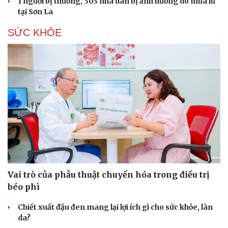
1 người bị thương, 303 nhà dân bị ảnh hưởng do mưa lũ
Hạt giống tâm hồn
tại Sơn La
SỨC KHỎE
Vai trò của phẫu thuật chuyển hóa trong điều trị
béo phì
Chiết xuất đậu đen mang lại lợi ích gì cho sức khỏe, làn
da?