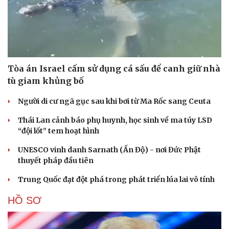
Tòa án Israel cấm sử dụng cá sấu để canh giữ nhà
tù giam khủng bố
Người di cư ngã gục sau khi bơi từ Ma Rốc sang Ceuta
Thái Lan cảnh báo phụ huynh, học sinh về ma túy LSD
“đội lốt” tem hoạt hình
UNESCO vinh danh Sarnath (Ấn Độ) - nơi Đức Phật
thuyết pháp đầu tiên
Trung Quốc đạt đột phá trong phát triển lúa lai vô tính
HỒ SƠ