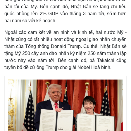
bán tải của Mỹ. Bên cạnh đó, Nhật Bản sẽ tăng chi tiêu
quốc phòng lên 2% GDP vào tháng 3 năm tới, sớm hơn
hai năm so với kế hoạch.
Ngoài các cam kết về an ninh và kinh tế, hai nước Mỹ -
Nhật cũng có rất nhiều hoạt động ngoại giao nhân chuyến
thăm của Tổng thống Donald Trump. Cụ thể, Nhật Bản sẽ
tặng Mỹ 250 cây anh đào nhân kỷ niệm 250 năm thành lập
nước này vào năm tới. Bên cạnh đó, bà Takaichi cũng
tuyên bố đề cử ông Trump cho giải Nobel Hoà bình.
Thế giới
Multimedia
Quan sát
Video
Cuộc sống đó đây
Ảnh
Hồ sơ
E-Magazine
Infographic