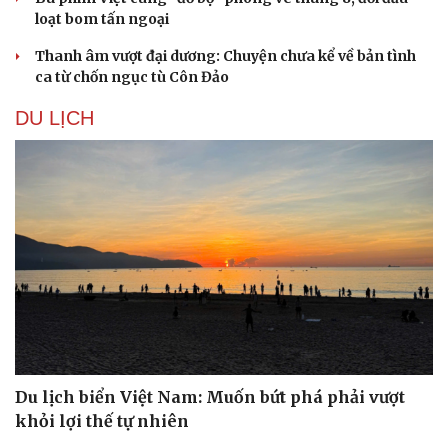
loạt bom tấn ngoại
Thanh âm vượt đại dương: Chuyện chưa kể về bản tình
ca từ chốn ngục tù Côn Đảo
DU LỊCH
Văn hóa
Giải trí
Sân khấu - Điện ảnh
Nghệ sĩ
Văn học
Thời trang
Âm nhạc
Sao Việt
Di sản
Du lịch biển Việt Nam: Muốn bứt phá phải vượt
khỏi lợi thế tự nhiên