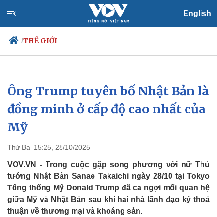
English
THẾ GIỚI
/
Ông Trump tuyên bố Nhật Bản là
Chính trị
Xã hội
Đảng
Tin 24h
đồng minh ở cấp độ cao nhất của
Tổ chức nhân sự
Dự báo thời tiết
Mỹ
Quốc hội
Giáo dục
Nhận diện sự thật
Dấu ấn VOV
Việc làm
Thứ Ba, 15:25, 28/10/2025
Biển đảo
VOV.VN - Trong cuộc gặp song phương với nữ Thủ
tướng Nhật Bản Sanae Takaichi ngày 28/10 tại Tokyo
Tổng thống Mỹ Donald Trump đã ca ngợi mối quan hệ
giữa Mỹ và Nhật Bản sau khi hai nhà lãnh đạo ký thoả
thuận về thương mại và khoáng sản.