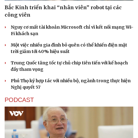
Bắc Kinh triển khai “nhân viên” robot tại các
công viên
Nguy cơ mất tài khoản Microsoft chỉ vì kết nối mạng Wi-
Fi khách sạn
Một việc nhiều gia đình bỏ quên có thể khiến điện mặt
Sức khỏe
Đời sống
trời giảm tới 40% hiệu suất
Dinh dưỡng - món ngon
Nhà đẹp
Cây thuốc
Blog
Trung Quốc tăng tốc tự chủ chip tiên tiến với kế hoạch
Sản phụ khoa
Tình yêu - Gia đình
đầy tham vọng
Nhi khoa
Phú Thọ ký hợp tác với nhiều bộ, ngành trong thực hiện
Nam khoa
Nghị quyết 57
Làm đẹp - giảm cân
Phòng mạch online
PODCAST
Ăn sạch sống khỏe