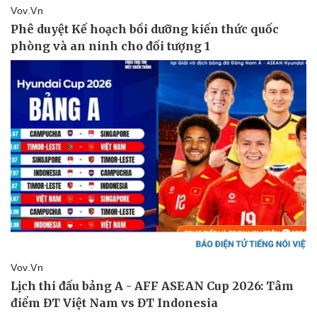
Vụ án
Vũ khí
Tin nóng
Việt Nam
Tư vấn luật
Phân tích