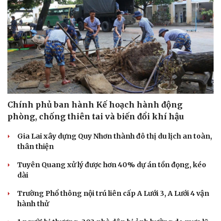
Chính phủ ban hành Kế hoạch hành động
phòng, chống thiên tai và biến đổi khí hậu
Gia Lai xây dựng Quy Nhơn thành đô thị du lịch an toàn,
thân thiện
Tuyên Quang xử lý được hơn 40% dự án tồn đọng, kéo
Du lịch
Podcast
dài
Tư vấn
Câu chuyện thời sự
Trường Phổ thông nội trú liên cấp A Lưới 3, A Lưới 4 vận
Săn Tour
Đọc truyện đêm khuya
hành thử
check-in
Cửa sổ tình yêu
Kể chuyện cho bé