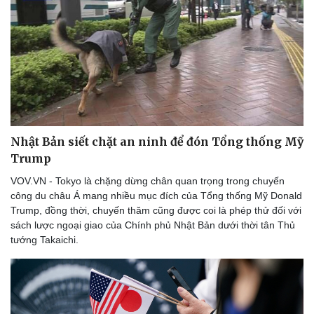
Thể thao
Ô tô - Xe máy
Bóng đá
Ô tô
Lịch thi đấu bóng đá
Xe máy
Thế giới thể thao
Tư vấn
eSports
Hậu trường
Nhật Bản siết chặt an ninh để đón Tổng thống Mỹ
Trump
VOV.VN - Tokyo là chặng dừng chân quan trọng trong chuyến
công du châu Á mang nhiều mục đích của Tổng thống Mỹ Donald
Trump, đồng thời, chuyến thăm cũng được coi là phép thử đối với
sách lược ngoại giao của Chính phủ Nhật Bản dưới thời tân Thủ
tướng Takaichi.