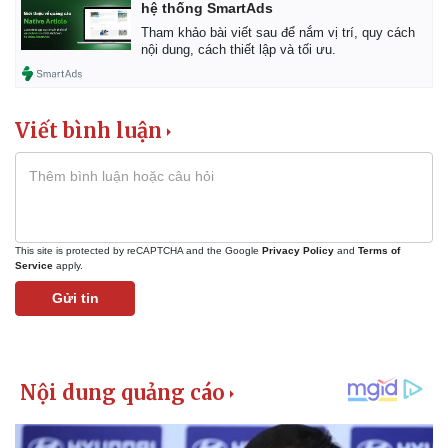
hệ thống SmartAds
Tham khảo bài viết sau để nắm vị trí, quy cách
nội dung, cách thiết lập và tối ưu.
Viết bình luận
This site is protected by reCAPTCHA and the Google
Privacy Policy
and
Terms of
Service
apply.
Gửi tin
Kinh tế
Thị trường
Bất động sản
Giá vàng
Khởi nghiệp
Tiêu dùng
Tỷ giá
Chứng khoán