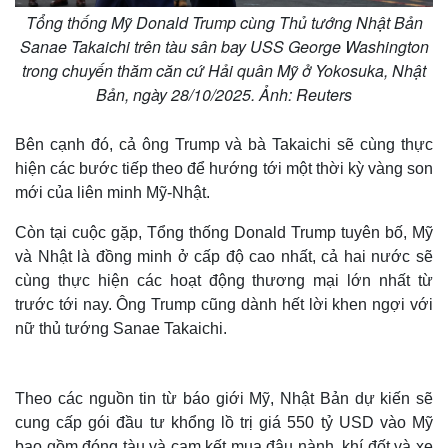
Tổng thống Mỹ Donald Trump cùng Thủ tướng Nhật Bản
Sanae Takaichi trên tàu sân bay USS George Washington
trong chuyến thăm căn cứ Hải quân Mỹ ở Yokosuka, Nhật
Bản, ngày 28/10/2025. Ảnh: Reuters
Bên cạnh đó, cả ông Trump và bà Takaichi sẽ cùng thực
hiện các bước tiếp theo để hướng tới một thời kỳ vàng son
mới của liên minh Mỹ-Nhật.
Còn tại cuộc gặp, Tổng thống Donald Trump tuyên bố, Mỹ
và Nhật là đồng minh ở cấp độ cao nhất, cả hai nước sẽ
cùng thực hiện các hoạt động thương mại lớn nhất từ
trước tới nay. Ông Trump cũng dành hết lời khen ngợi với
nữ thủ tướng Sanae Takaichi.
Theo các nguồn tin từ báo giới Mỹ, Nhật Bản dự kiến sẽ
cung cấp gói đầu tư khổng lồ trị giá 550 tỷ USD vào Mỹ
bao gồm đóng tàu và cam kết mua đậu nành, khí đốt và xe