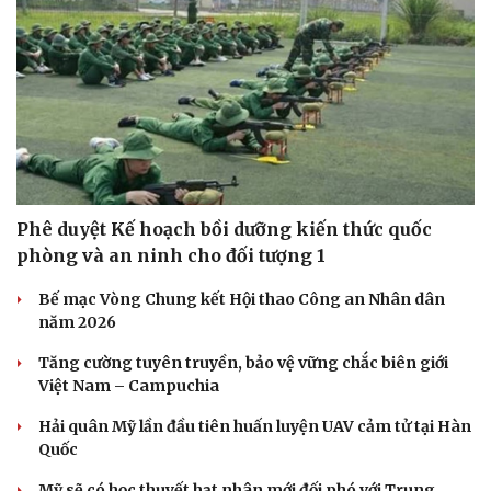
Doanh nghiệp
Công nghệ
Thông tin doanh nghiệp
Sành điệu
Doanh nghiệp 24h
Tin Công nghệ
Doanh nhân
Trải nghiệm
Vì cộng đồng
Chuyển đổi số
Phê duyệt Kế hoạch bồi dưỡng kiến thức quốc
phòng và an ninh cho đối tượng 1
Bế mạc Vòng Chung kết Hội thao Công an Nhân dân
năm 2026
Tăng cường tuyên truyền, bảo vệ vững chắc biên giới
Việt Nam – Campuchia
Hải quân Mỹ lần đầu tiên huấn luyện UAV cảm tử tại Hàn
Quốc
Mỹ sẽ có học thuyết hạt nhân mới đối phó với Trung