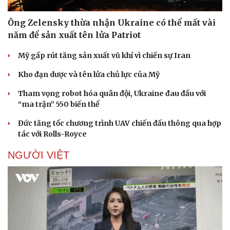
Ông Zelensky thừa nhận Ukraine có thể mất vài
năm để sản xuất tên lửa Patriot
Mỹ gấp rút tăng sản xuất vũ khí vì chiến sự Iran
Kho đạn dược và tên lửa chủ lực của Mỹ
Sức khỏe
Đời sống
Dinh dưỡng - món ngon
Nhà đẹp
Tham vọng robot hóa quân đội, Ukraine đau đầu với
Cây thuốc
Blog
“ma trận” 550 biến thể
Sản phụ khoa
Tình yêu - Gia đình
Đức tăng tốc chương trình UAV chiến đấu thông qua hợp
Nhi khoa
tác với Rolls-Royce
Nam khoa
Làm đẹp - giảm cân
NGƯỜI VIỆT
Phòng mạch online
Ăn sạch sống khỏe