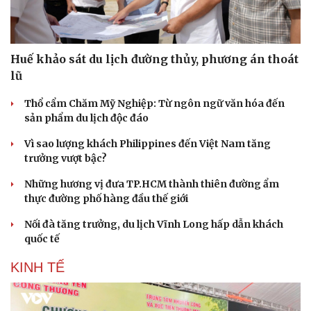
Huế khảo sát du lịch đường thủy, phương án thoát
lũ
Thổ cẩm Chăm Mỹ Nghiệp: Từ ngôn ngữ văn hóa đến
sản phẩm du lịch độc đáo
Vì sao lượng khách Philippines đến Việt Nam tăng
trưởng vượt bậc?
Những hương vị đưa TP.HCM thành thiên đường ẩm
thực đường phố hàng đầu thế giới
Nối đà tăng trưởng, du lịch Vĩnh Long hấp dẫn khách
quốc tế
Du lịch
Podcast
Tư vấn
Câu chuyện thời sự
KINH TẾ
Săn Tour
Đọc truyện đêm khuya
check-in
Cửa sổ tình yêu
Kể chuyện cho bé