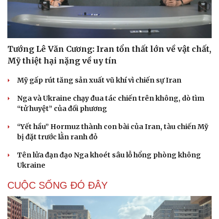
Tướng Lê Văn Cương: Iran tổn thất lớn về vật chất,
Mỹ thiệt hại nặng về uy tín
Mỹ gấp rút tăng sản xuất vũ khí vì chiến sự Iran
Nga và Ukraine chạy đua tác chiến trên không, dò tìm
“tử huyệt” của đối phương
“Yết hầu” Hormuz thành con bài của Iran, tàu chiến Mỹ
bị đặt trước lằn ranh đỏ
Tên lửa đạn đạo Nga khoét sâu lỗ hổng phòng không
Ukraine
CUỘC SỐNG ĐÓ ĐÂY