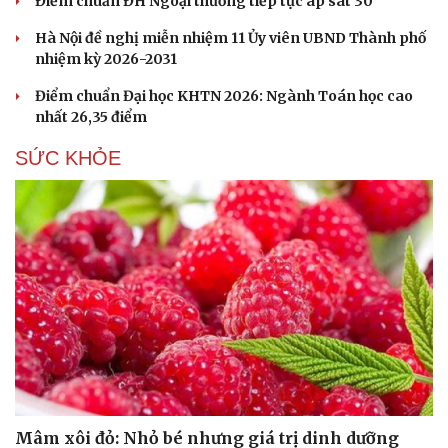
Điểm chuẩn ĐH Ngoại thương tiếp tục áp sát 30
Hà Nội đề nghị miễn nhiệm 11 Ủy viên UBND Thành phố
nhiệm kỳ 2026-2031
Điểm chuẩn Đại học KHTN 2026: Ngành Toán học cao
nhất 26,35 điểm
SỨC KHỎE
Cải chính
Mâm xôi đỏ: Nhỏ bé nhưng giá trị dinh dưỡng