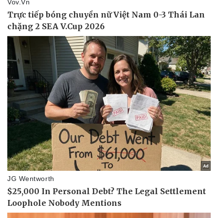
Vụ án
Vũ khí
Tin nóng
Việt Nam
Tư vấn luật
Phân tích