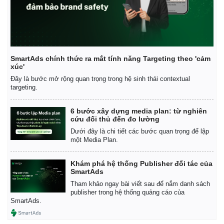
SmartAds chính thức ra mắt tính năng Targeting theo 'cảm
xúc'
Đây là bước mở rộng quan trọng trong hệ sinh thái contextual
targeting.
6 bước xây dựng media plan: từ nghiên
cứu đối thủ đến đo lường
Dưới đây là chi tiết các bước quan trọng để lập
một Media Plan.
Khám phá hệ thống Publisher đối tác của
SmartAds
Kinh tế
Thị trường
Tham khảo ngay bài viết sau để nắm danh sách
Bất động sản
Giá vàng
publisher trong hệ thống quảng cáo của
Khởi nghiệp
Tiêu dùng
SmartAds.
Tỷ giá
Chứng khoán