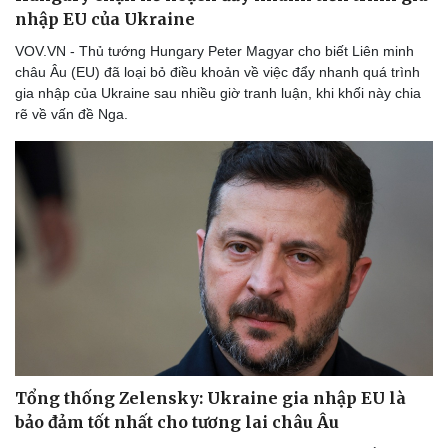
nhập EU của Ukraine
VOV.VN - Thủ tướng Hungary Peter Magyar cho biết Liên minh
châu Âu (EU) đã loại bỏ điều khoản về việc đẩy nhanh quá trình
gia nhập của Ukraine sau nhiều giờ tranh luận, khi khối này chia
Doanh nghiệp
Công nghệ
rẽ về vấn đề Nga.
Thông tin doanh nghiệp
Sành điệu
Doanh nghiệp 24h
Tin Công nghệ
Doanh nhân
Trải nghiệm
Vì cộng đồng
Chuyển đổi số
Tổng thống Zelensky: Ukraine gia nhập EU là
bảo đảm tốt nhất cho tương lai châu Âu