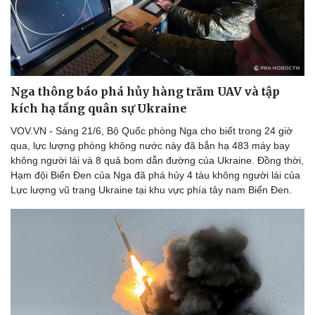
Thể thao
Ô tô - Xe máy
Bóng đá
Ô tô
Lịch thi đấu bóng đá
Xe máy
Thế giới thể thao
Tư vấn
eSports
Hậu trường
Nga thông báo phá hủy hàng trăm UAV và tập
kích hạ tầng quân sự Ukraine
VOV.VN - Sáng 21/6, Bộ Quốc phòng Nga cho biết trong 24 giờ
qua, lực lượng phòng không nước này đã bắn hạ 483 máy bay
không người lái và 8 quả bom dẫn đường của Ukraine. Đồng thời,
Hạm đội Biển Đen của Nga đã phá hủy 4 tàu không người lái của
Lực lượng vũ trang Ukraine tại khu vực phía tây nam Biển Đen.