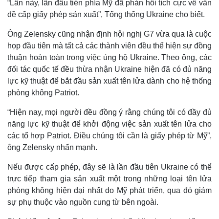
“Lần này, lần đầu tiên phía Mỹ đã phản hồi tích cực về vấn
đề cấp giấy phép sản xuất”, Tổng thống Ukraine cho biết.
Ông Zelensky cũng nhận định hội nghị G7 vừa qua là cuộc
họp đầu tiên mà tất cả các thành viên đều thể hiện sự đồng
thuận hoàn toàn trong việc ủng hộ Ukraine. Theo ông, các
đối tác quốc tế đều thừa nhận Ukraine hiện đã có đủ năng
lực kỹ thuật để bắt đầu sản xuất tên lửa dành cho hệ thống
phòng không Patriot.
“Hiện nay, mọi người đều đồng ý rằng chúng tôi có đầy đủ
năng lực kỹ thuật để khởi động việc sản xuất tên lửa cho
các tổ hợp Patriot. Điều chúng tôi cần là giấy phép từ Mỹ”,
Thế giới
Multimedia
ông Zelensky nhấn mạnh.
Quan sát
Video
Cuộc sống đó đây
Ảnh
Nếu được cấp phép, đây sẽ là lần đầu tiên Ukraine có thể
Hồ sơ
E-Magazine
trực tiếp tham gia sản xuất một trong những loại tên lửa
Infographic
phòng không hiện đại nhất do Mỹ phát triển, qua đó giảm
sự phụ thuộc vào nguồn cung từ bên ngoài.