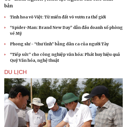
bản
Tinh hoa võ Việt: Từ miền đất võ vươn ra thế giới
“Spider-Man: Brand New Day” dẫn đầu doanh số phòng
vé Mỹ
Phong slư - “thư tình” bằng dân ca của người Tày
“Tiếp sức” cho công nghiệp văn hóa: Phát huy hiệu quả
Quỹ Văn hóa, nghệ thuật
DU LỊCH