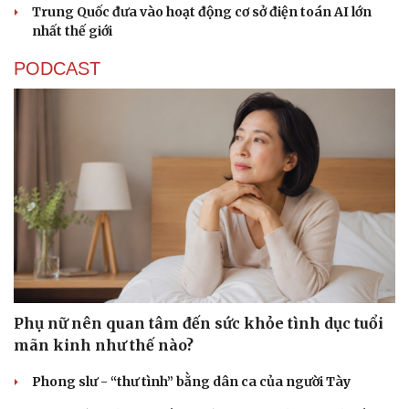
Trung Quốc đưa vào hoạt động cơ sở điện toán AI lớn
nhất thế giới
PODCAST
Văn hóa
Giải trí
Sân khấu - Điện ảnh
Nghệ sĩ
Văn học
Thời trang
Phụ nữ nên quan tâm đến sức khỏe tình dục tuổi
Âm nhạc
Sao Việt
mãn kinh như thế nào?
Di sản
Phong slư - “thư tình” bằng dân ca của người Tày