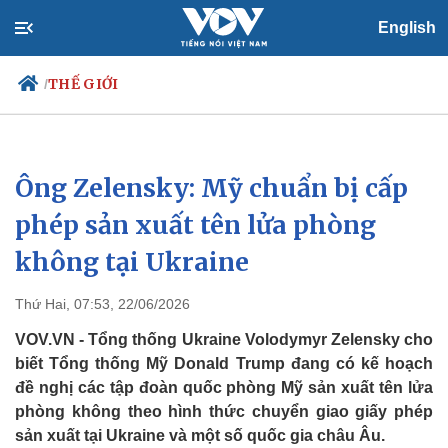
English
THẾ GIỚI
/
Ông Zelensky: Mỹ chuẩn bị cấp
Chính trị
Xã hội
Đảng
Tin 24h
phép sản xuất tên lửa phòng
Tổ chức nhân sự
Dự báo thời tiết
không tại Ukraine
Quốc hội
Giáo dục
Nhận diện sự thật
Dấu ấn VOV
Việc làm
Thứ Hai, 07:53, 22/06/2026
Biển đảo
VOV.VN - Tổng thống Ukraine Volodymyr Zelensky cho
biết Tổng thống Mỹ Donald Trump đang có kế hoạch
đề nghị các tập đoàn quốc phòng Mỹ sản xuất tên lửa
phòng không theo hình thức chuyển giao giấy phép
sản xuất tại Ukraine và một số quốc gia châu Âu.