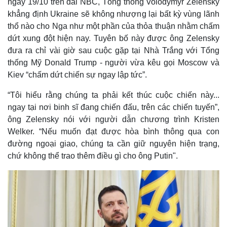
ngày 19/10 trên đài NBC, Tổng thống Volodymyr Zelensky
khẳng định Ukraine sẽ không nhượng lại bất kỳ vùng lãnh
thổ nào cho Nga như một phần của thỏa thuận nhằm chấm
dứt xung đột hiện nay. Tuyên bố này được ông Zelensky
đưa ra chỉ vài giờ sau cuộc gặp tại Nhà Trắng với Tổng
thống Mỹ Donald Trump - người vừa kêu gọi Moscow và
Kiev “chấm dứt chiến sự ngay lập tức”.
“Tôi hiểu rằng chúng ta phải kết thúc cuộc chiến này...
ngay tại nơi binh sĩ đang chiến đấu, trên các chiến tuyến”,
ông Zelensky nói với người dẫn chương trình Kristen
Welker. “Nếu muốn đạt được hòa bình thông qua con
đường ngoại giao, chúng ta cần giữ nguyên hiện trạng,
chứ không thể trao thêm điều gì cho ông Putin".