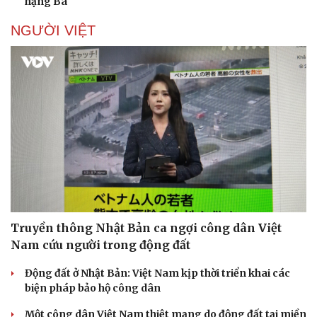
hạng Ba
NGƯỜI VIỆT
Sức khỏe
Đời sống
Dinh dưỡng - món ngon
Nhà đẹp
Cây thuốc
Blog
Sản phụ khoa
Tình yêu - Gia đình
Nhi khoa
Nam khoa
Làm đẹp - giảm cân
Phòng mạch online
Truyền thông Nhật Bản ca ngợi công dân Việt
Ăn sạch sống khỏe
Nam cứu người trong động đất
Động đất ở Nhật Bản: Việt Nam kịp thời triển khai các
biện pháp bảo hộ công dân
Một công dân Việt Nam thiệt mạng do động đất tại miền