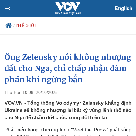
English
THẾ GIỚI
/
Ông Zelensky nói không nhượng
Chính trị
Xã hội
Đảng
Tin 24h
đất cho Nga, chỉ chấp nhận đàm
Tổ chức nhân sự
Dự báo thời tiết
phán khi ngừng bắn
Quốc hội
Giáo dục
Nhận diện sự thật
Dấu ấn VOV
Việc làm
Thứ Hai, 10:08, 20/10/2025
Biển đảo
VOV.VN - Tổng thống Volodymyr Zelensky khẳng định
Ukraine sẽ không nhượng lại bất kỳ vùng lãnh thổ nào
cho Nga để chấm dứt cuộc xung đột hiện tại.
Phát biểu trong chương trình “Meet the Press” phát sóng