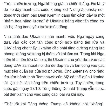
“Trên chiến trường, Nga không giành chiến thắng. Đó là lý
do họ đẩy mạnh các cuộc không kích", ông Zelensky nói,
đồng thời cảnh báo Điện Kremlin đang tìm cách gây ra một
"thảm họa năng lượng" ở Ukraine bằng việc tấn công cơ
sở hạ tầng trọng yếu trước mùa đông.
Nhà lãnh đạo Ukraine nhấn mạnh, việc Nga ngày càng
dựa vào các đợt tấn công phối hợp bằng tên lửa và
UAV càng cho thấy Ukraine cần phải tăng cường năng lực
phòng không và trang bị thêm vũ khí tầm xa. Trong khi Nga
triển khai tên lửa tầm xa, thì Ukraine chủ yếu dựa vào các
dòng UAV sản xuất nội địa để đáp trả và tấn công vào các
mục tiêu quân sự của đối phương. Ông Zelensky cho rằng
tên lửa hành trình Tomahawk của Mỹ có thể giúp Ukraine
tái lập thế cân bằng trên chiến trường. Tuy nhiên, trong
cuộc gặp ngày 17/10, Tổng thống Donald Trump vẫn chưa
bật đèn xanh cho việc cung cấp loại vũ khí này.
“Thật tốt khi Tổng thống Trump đã không nói "không",