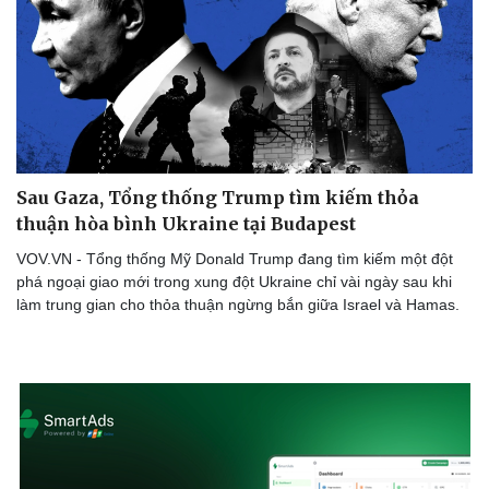
Doanh nghiệp
Công nghệ
Thông tin doanh nghiệp
Sành điệu
Doanh nghiệp 24h
Tin Công nghệ
Doanh nhân
Trải nghiệm
Sau Gaza, Tổng thống Trump tìm kiếm thỏa
Vì cộng đồng
Chuyển đổi số
thuận hòa bình Ukraine tại Budapest
VOV.VN - Tổng thống Mỹ Donald Trump đang tìm kiếm một đột
phá ngoại giao mới trong xung đột Ukraine chỉ vài ngày sau khi
làm trung gian cho thỏa thuận ngừng bắn giữa Israel và Hamas.