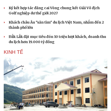
Ký kết hợp tác đăng cai Vòng chung kết Giải Vô địch
Golf nghiệp dư thế giới 2027
Khách châu Âu "săn tìm" du lịch Việt Nam, nhắm đến 2
thành phố lớn
Đắk Lắk đặt mục tiêu đón 10 triệu lượt khách, doanh thu
du lịch hơn 19.000 tỷ đồng
KINH TẾ
Du lịch
Podcast
Tư vấn
Câu chuyện thời sự
Săn Tour
Đọc truyện đêm khuya
check-in
Cửa sổ tình yêu
Kể chuyện cho bé