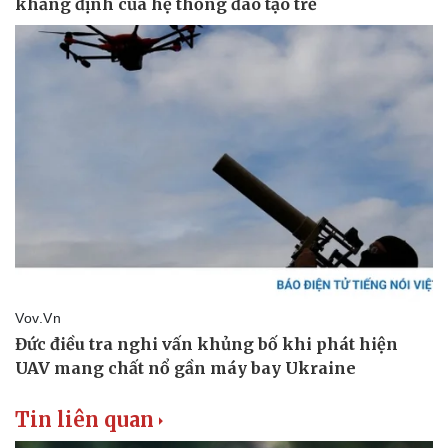
Thể thao
Ô tô - Xe máy
Bóng đá
Ô tô
Lịch thi đấu bóng đá
Xe máy
Thế giới thể thao
Tư vấn
eSports
Hậu trường
Tin liên quan