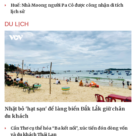
Huế: Nhà Moong người Pa Cô được công nhận di tích
lịch sử
DU LỊCH
Nhặt bỏ 'hạt sạn' để làng biển Đắk Lắk giữ chân
du khách
Cần Thơ cụ thể hóa “Ba kết nối”, xúc tiến đón dòng vốn
và du khách Thái Lan