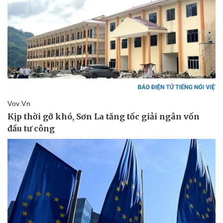
Vụ án
Vũ khí
Tin nóng
Việt Nam
Tư vấn luật
Phân tích