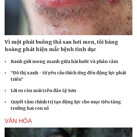
Vì một phút buông thả sau hơi men, tôi bàng
hoàng phát hiện mắc bệnh tình dục
Ranh giới mong manh giữa hài hước và phản cảm
“Đô thị xanh - từ yêu cầu thích ứng đến động lực phát
triển”
Lời ru còn mãi trên đảo Lý Sơn
Văn hóa
Giải trí
Sân khấu - Điện ảnh
Nghệ sĩ
Quyết tâm chính trị tạo động lực cho mục tiêu tăng
Văn học
Thời trang
trưởng hai con số
Âm nhạc
Sao Việt
Di sản
VĂN HÓA