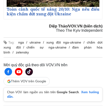
Toàn cảnh quốc tế sáng 20/10: Nga nêu điều
kiện chấm dứt xung đột Ukraine
Diệp Thảo/VOV.VN (biên dịch)
Theo The Kyiv Independent
Tag:
nga
ukraine
xung đột nga-ukraine
chấm dứt
xung đột
chiến sự nga-ukraine
đàm phán hòa
bình
zelensky
Mời quý độc giả theo dõi VOV.VN trên
Thêm VOV trên Google
Kinh tế
Thị trường
Bất động sản
Giá vàng
Chọn VOV làm nguồn ưu tiên trên
Google Search
.
Xem hướng
Khởi nghiệp
Tiêu dùng
dẫn.
Tỷ giá
Chứng khoán