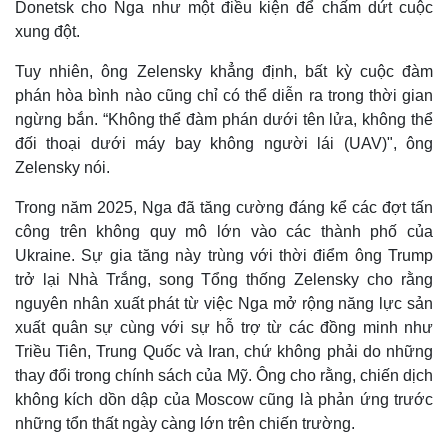
Donetsk cho Nga như một điều kiện để chấm dứt cuộc
xung đột.
Tuy nhiên, ông Zelensky khẳng định, bất kỳ cuộc đàm
phán hòa bình nào cũng chỉ có thể diễn ra trong thời gian
ngừng bắn. “Không thể đàm phán dưới tên lửa, không thể
đối thoại dưới máy bay không người lái (UAV)", ông
Zelensky nói.
Trong năm 2025, Nga đã tăng cường đáng kể các đợt tấn
công trên không quy mô lớn vào các thành phố của
Ukraine. Sự gia tăng này trùng với thời điểm ông Trump
trở lại Nhà Trắng, song Tổng thống Zelensky cho rằng
Thế giới
Multimedia
nguyên nhân xuất phát từ việc Nga mở rộng năng lực sản
Quan sát
Video
xuất quân sự cùng với sự hỗ trợ từ các đồng minh như
Cuộc sống đó đây
Ảnh
Triều Tiên, Trung Quốc và Iran, chứ không phải do những
Hồ sơ
E-Magazine
thay đổi trong chính sách của Mỹ. Ông cho rằng, chiến dịch
Infographic
không kích dồn dập của Moscow cũng là phản ứng trước
những tổn thất ngày càng lớn trên chiến trường.