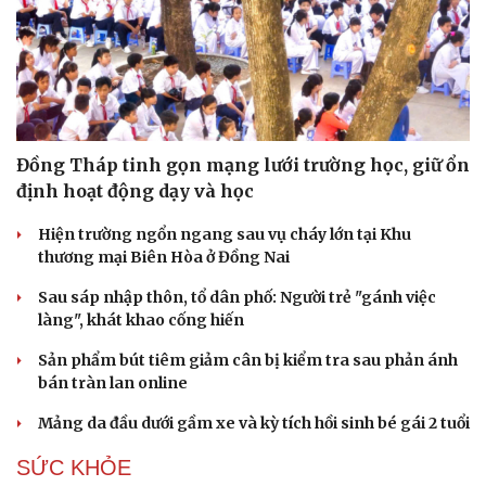
Đồng Tháp tinh gọn mạng lưới trường học, giữ ổn
định hoạt động dạy và học
Hiện trường ngổn ngang sau vụ cháy lớn tại Khu
thương mại Biên Hòa ở Đồng Nai
Sau sáp nhập thôn, tổ dân phố: Người trẻ "gánh việc
làng", khát khao cống hiến
Sản phẩm bút tiêm giảm cân bị kiểm tra sau phản ánh
bán tràn lan online
Mảng da đầu dưới gầm xe và kỳ tích hồi sinh bé gái 2 tuổi
SỨC KHỎE