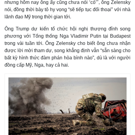
nhưng hôm nay ông ấy cũng chưa nói ‘có’", ông Zelensky
nói, đồng thời bày tỏ hy vọng “sẽ tiếp tục đối thoại” với nhà
lãnh đạo Mỹ trong thời gian tới.
Ông Trump dự kiến tổ chức hội nghị thượng đỉnh song
phương với Tổng thống Nga Vladimir Putin tại Budapest
trong vài tuần tới. Ông Zelensky cho biết ông chưa nhận
được lời mời tham dự, song khẳng định vẫn “sẵn sàng cho
bất kỳ hình thức đàm phán hòa bình nào”, dù là với người
đồng cấp Mỹ, Nga, hay cả hai.