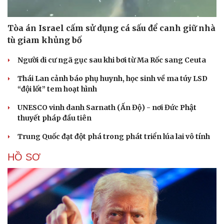
Tòa án Israel cấm sử dụng cá sấu để canh giữ nhà
tù giam khủng bố
Người di cư ngã gục sau khi bơi từ Ma Rốc sang Ceuta
Thái Lan cảnh báo phụ huynh, học sinh về ma túy LSD
“đội lốt” tem hoạt hình
UNESCO vinh danh Sarnath (Ấn Độ) - nơi Đức Phật
thuyết pháp đầu tiên
Trung Quốc đạt đột phá trong phát triển lúa lai vô tính
HỒ SƠ