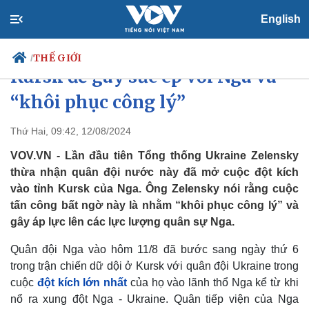
English
Ông Zelensky nói tấn công
THẾ GIỚI
/
Kursk để gây sức ép với Nga và
“khôi phục công lý”
Chính trị
Xã hội
Thứ Hai, 09:42, 12/08/2024
Đảng
Tin 24h
VOV.VN - Lần đầu tiên Tổng thống Ukraine Zelensky
Tổ chức nhân sự
Dự báo thời tiết
thừa nhận quân đội nước này đã mở cuộc đột kích
Quốc hội
Giáo dục
vào tỉnh Kursk của Nga. Ông Zelensky nói rằng cuộc
Nhận diện sự thật
Dấu ấn VOV
tấn công bất ngờ này là nhằm “khôi phục công lý” và
Việc làm
Biển đảo
gây áp lực lên các lực lượng quân sự Nga.
Quân đội Nga vào hôm 11/8 đã bước sang ngày thứ 6
trong trận chiến dữ dội ở Kursk với quân đội Ukraine trong
cuộc
đột kích lớn nhất
của họ vào lãnh thổ Nga kể từ khi
nổ ra xung đột Nga - Ukraine. Quân tiếp viện của Nga