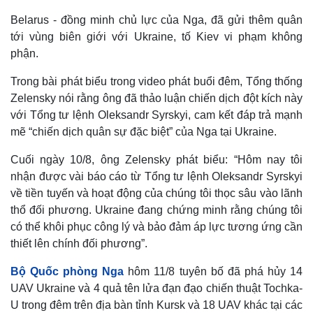
Belarus - đồng minh chủ lực của Nga, đã gửi thêm quân
tới vùng biên giới với Ukraine, tố Kiev vi phạm không
phận.
Trong bài phát biểu trong video phát buổi đêm, Tổng thống
Zelensky nói rằng ông đã thảo luận chiến dịch đột kích này
với Tổng tư lệnh Oleksandr Syrskyi, cam kết đáp trả mạnh
mẽ “chiến dịch quân sự đặc biệt” của Nga tại Ukraine.
Cuối ngày 10/8, ông Zelensky phát biểu: “Hôm nay tôi
nhận được vài báo cáo từ Tổng tư lệnh Oleksandr Syrskyi
về tiền tuyến và hoạt động của chúng tôi thọc sâu vào lãnh
thổ đối phương. Ukraine đang chứng minh rằng chúng tôi
có thể khôi phục công lý và bảo đảm áp lực tương ứng cần
thiết lên chính đối phương”.
Bộ Quốc phòng Nga
hôm 11/8 tuyên bố đã phá hủy 14
UAV Ukraine và 4 quả tên lửa đạn đạo chiến thuật Tochka-
U trong đêm trên địa bàn tỉnh Kursk và 18 UAV khác tại các