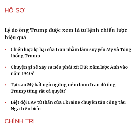
Lỗ hổng khiến phòng không Ukraine đuối sức trước
mưa tên lửa Nga
Hai điểm nóng Iran và Ukraine làm trầm trọng thêm
khủng hoảng năng lượng toàn cầu
CUỘC SỐNG ĐÓ ĐÂY
Tòa án Israel cấm sử dụng cá sấu để canh giữ nhà
tù giam khủng bố
Người di cư ngã gục sau khi bơi từ Ma Rốc sang Ceuta
Thái Lan cảnh báo phụ huynh, học sinh về ma túy LSD
“đội lốt” tem hoạt hình
UNESCO vinh danh Sarnath (Ấn Độ) - nơi Đức Phật
thuyết pháp đầu tiên
Trung Quốc đạt đột phá trong phát triển lúa lai vô tính