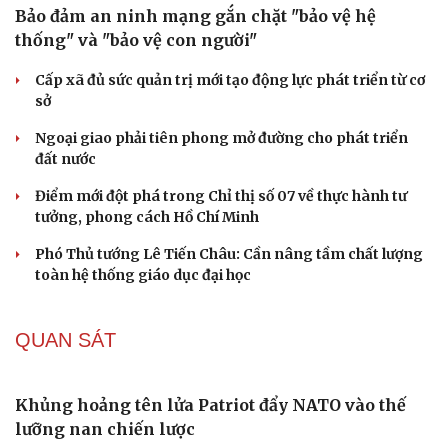
HỒ SƠ
Lý do ông Trump được xem là tư lệnh chiến lược
hiệu quả
Chiến lược lợi hại của Iran nhằm làm suy yếu Mỹ và Tổng
thống Trump
Chuyện gì sẽ xảy ra nếu phát xít Đức xâm lược Anh vào
năm 1940?
Tại sao Mỹ bất ngờ ngừng ném bom Iran dù ông
Trump từng rất cả quyết?
Biệt đội UAV tử thần của Ukraine chuyên tấn công tàu
Nga trên biển
Cải chính
CHÍNH TRỊ
Bảo đảm an ninh mạng gắn chặt "bảo vệ hệ