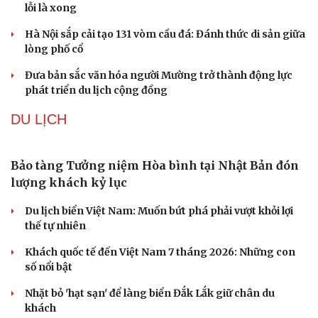
Lời đề nghị của người tình trẻ về chuyện có con chung
khiến tôi bế tắc ở tuổi 80
VĂN HÓA
Khúc mùa thu
Người trẻ và hành trình đưa di sản “chạm” vào đương đại
Từ vụ MCK gỡ 19 ca khúc: Không thể gây sốc rồi chỉ xin
lỗi là xong