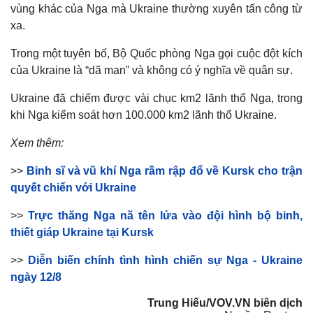
vùng khác của Nga mà Ukraine thường xuyên tấn công từ
xa.
Trong một tuyên bố, Bộ Quốc phòng Nga gọi cuộc đột kích
Thế giới
Multimedia
của Ukraine là “dã man” và không có ý nghĩa về quân sự.
Quan sát
Video
Cuộc sống đó đây
Ảnh
Ukraine đã chiếm được vài chục km2 lãnh thổ Nga, trong
Hồ sơ
E-Magazine
khi Nga kiểm soát hơn 100.000 km2 lãnh thổ Ukraine.
Infographic
Xem thêm:
>>
Binh sĩ và vũ khí Nga rầm rập đổ về Kursk cho trận
quyết chiến với Ukraine
>>
Trực thăng Nga nã tên lửa vào đội hình bộ binh,
thiết giáp Ukraine tại Kursk
>>
Diễn biến chính tình hình chiến sự Nga - Ukraine
ngày 12/8
Trung Hiếu/VOV.VN biên dịch