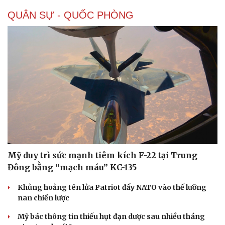
QUÂN SỰ - QUỐC PHÒNG
Mỹ duy trì sức mạnh tiêm kích F-22 tại Trung
Đông bằng “mạch máu” KC-135
Khủng hoảng tên lửa Patriot đẩy NATO vào thế lưỡng
nan chiến lược
Doanh nghiệp
Công nghệ
Thông tin doanh nghiệp
Sành điệu
Mỹ bác thông tin thiếu hụt đạn dược sau nhiều tháng
Doanh nghiệp 24h
Tin Công nghệ