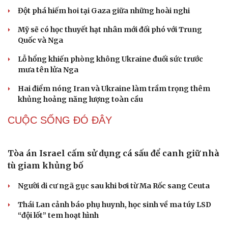
thống" và "bảo vệ con người"
Cấp xã đủ sức quản trị mới tạo động lực phát triển từ cơ
sở
Ngoại giao phải tiên phong mở đường cho phát triển
đất nước
Điểm mới đột phá trong Chỉ thị số 07 về thực hành tư
tưởng, phong cách Hồ Chí Minh
Phó Thủ tướng Lê Tiến Châu: Cần nâng tầm chất lượng
toàn hệ thống giáo dục đại học
QUAN SÁT
Khủng hoảng tên lửa Patriot đẩy NATO vào thế
lưỡng nan chiến lược