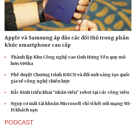
Apple và Samsung áp đảo các đối thủ trong phân
khúc smartphone cao cấp
Thành lập Khu Công nghệ cao tỉnh Hưng Yên quy mô
hơn 496ha
Phê duyệt Chương trình KHCN và đổi mới sáng tạo quốc
Sức khỏe
Đời sống
gia về công nghệ chiến lược
Dinh dưỡng - món ngon
Nhà đẹp
Cây thuốc
Blog
Bắc Kinh triển khai “nhân viên” robot tại các công viên
Sản phụ khoa
Tình yêu - Gia đình
Nhi khoa
Nguy cơ mất tài khoản Microsoft chỉ vì kết nối mạng Wi-
Nam khoa
Fi khách sạn
Làm đẹp - giảm cân
Phòng mạch online
PODCAST
Ăn sạch sống khỏe