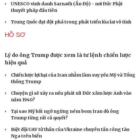
Đột phá hiếm hoi tại Gaza giữa những hoài nghi
Mỹ sẽ có học thuyết hạt nhân mới đối phó với Trung
Quốc và Nga
Lỗ hổng khiến phòng không Ukraine đuối sức trước
mưa tên lửa Nga
Hai điểm nóng Iran và Ukraine làm trầm trọng thêm
khủng hoảng năng lượng toàn cầu
CUỘC SỐNG ĐÓ ĐÂY
Tòa án Israel cấm sử dụng cá sấu để canh giữ nhà
tù giam khủng bố
Người di cư ngã gục sau khi bơi từ Ma Rốc sang Ceuta
Thái Lan cảnh báo phụ huynh, học sinh về ma túy LSD
“đội lốt” tem hoạt hình
UNESCO vinh danh Sarnath (Ấn Độ) - nơi Đức Phật