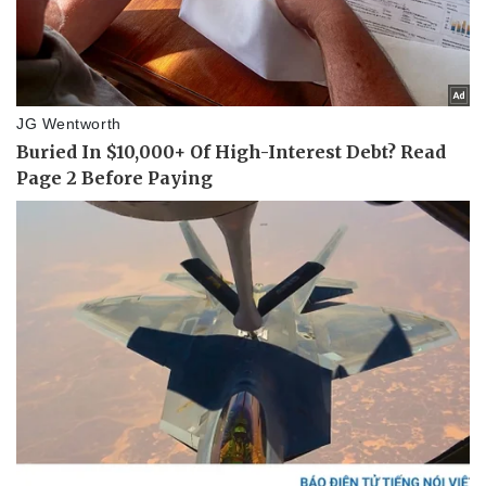
Pháp luật
Quân sự - Quốc phòng
Vụ án
Vũ khí
Tin nóng
Việt Nam
Tư vấn luật
Phân tích