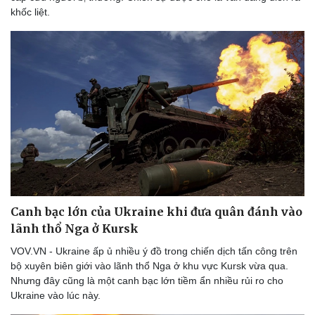
khốc liệt.
Thể thao
Ô tô - Xe máy
Bóng đá
Ô tô
Lịch thi đấu bóng đá
Xe máy
Thế giới thể thao
Tư vấn
eSports
Hậu trường
Canh bạc lớn của Ukraine khi đưa quân đánh vào
lãnh thổ Nga ở Kursk
VOV.VN - Ukraine ấp ủ nhiều ý đồ trong chiến dịch tấn công trên
bộ xuyên biên giới vào lãnh thổ Nga ở khu vực Kursk vừa qua.
Nhưng đây cũng là một canh bạc lớn tiềm ẩn nhiều rủi ro cho
Ukraine vào lúc này.