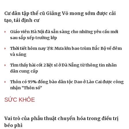
Cần Thơ cụ thể hóa “Ba kết nối”, xúc tiến đón dòng vốn
và du khách Thái Lan
KINH TẾ
Loại rau rừng mọng nước được người thành phố
ưa chuộng
Kê khai thuế giá trị gia tăng: 3 thay đổi doanh nghiệp
cần lưu ý từ Quý 3/2026
Mua nhà ở xã hội, người lao động an cư nhưng đối mặt
áp lực trả nợ
Ninh Bình đầu tư 502 tỷ đồng xây chung cư cho thuê
Phòng vệ thương mại phát huy hiệu quả từ hệ thống
cảnh báo sớm
XÃ HỘI