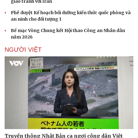
giao tranh với Iran
Doanh nhân
Trải nghiệm
Vì cộng đồng
Chuyển đổi số
Phê duyệt Kế hoạch bồi dưỡng kiến thức quốc phòng và
an ninh cho đối tượng 1
Bế mạc Vòng Chung kết Hội thao Công an Nhân dân
năm 2026
NGƯỜI VIỆT
Truyền thông Nhật Bản ca ngợi công dân Việt