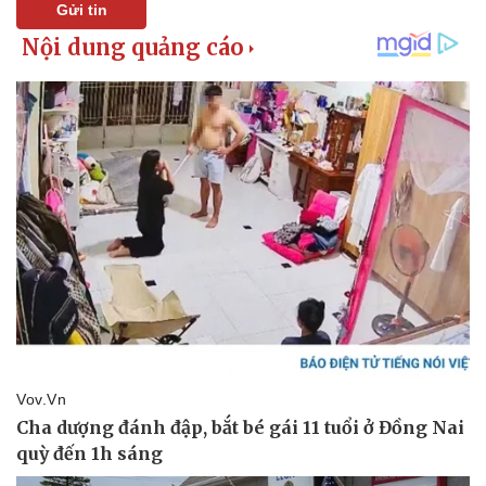
Gửi tin
Kinh tế
Thị trường
Bất động sản
Giá vàng
Khởi nghiệp
Tiêu dùng
Tỷ giá