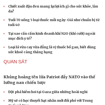
Cư dân tập thể cũ Giảng Võ mong sớm được cải
tạo, tái định cư
Giáo viên Hà Nội đã sẵn sàng cho những yêu cầu mới
sau sắp xếp trường lớp
Thời tiết hôm nay 7/8: Mưa lớn bao trùm Bắc Bộ về đêm
và sáng
Tìm thấy hài cốt 2 liệt sĩ ở Đà Nẵng từ thông tin nhân
dân cung cấp
Thôn có 95% đồng bào dân tộc Dao ở Lào Cai được công
nhận "Thôn số"
SỨC KHỎE
Vai trò của phẫu thuật chuyển hóa trong điều trị
béo phì