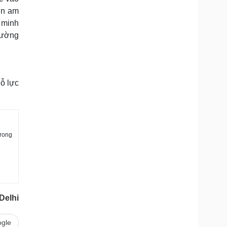
in am
g minh
hường
nỗ lực
trong
Delhi
gle