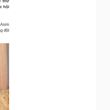
c thư
Doanh nghiệp 24h
Tin Công nghệ
c hội
Doanh nhân
Trải nghiệm
ì cộng đồng
Chuyển đổi số
 Asim
u lịch
Podcast
ng đột
Tư vấn
Câu chuyện thời sự
Săn Tour
Đọc truyện đêm khuya
heck-in
Cửa sổ tình yêu
Kể chuyện cho bé
Hạt giống tâm hồn