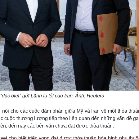
đặc biệt" gửi Lãnh tụ tối cao Iran. Ảnh: Reuters
ầu nối cho các cuộc đàm phán giữa Mỹ và Iran về một thỏa thuậ
ác cuộc thương lượng tiếp theo liên quan đến những vấn đề gai
hiên, đến nay các bên vẫn chưa đạt được thỏa thuận.
aei cho biết triển vọng đạt được thỏa thuận hòa bình phụ thuộ