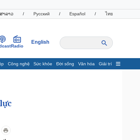
ສາລາວ
/
Русский
/
Español
/
ไทย
English
dcast
Radio
ệp
Công nghệ
Sức khỏe
Đời sống
Văn hóa
Giải trí
inh tế
Thị trường
ất động sản
Giá vàng
hởi nghiệp
Tiêu dùng
Tỷ giá
lực
Chứng khoán
Giá cà phê
oanh nghiệp
Công nghệ
hông tin doanh nghiệp
Sành điệu