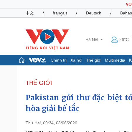
VO
中文
/
français
/
Deutsch
/
Bahas
26°C
Hà Nội
Chính trị
Xã hội
Thế giới
Multimedia
K
Chính trị
Xã hội
Đảng
Tin 24h
THẾ GIỚI
Tổ chức nhân sự
Dự báo thời tiết
Quốc hội
Giáo dục
Pakistan gửi thư đặc biệt tớ
Nhận diện sự thật
Dấu ấn VOV
Việc làm
hòa giải bế tắc
Biển đảo
Pháp luật
Quân sự - Quốc phòng
Thứ Hai, 09:34, 08/06/2026
Vụ án
Vũ khí