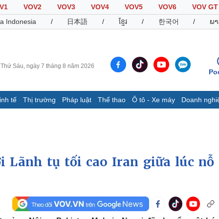
V1
VOV2
VOV3
VOV4
VOV5
VOV6
VOV GT
a Indonesia
/
日本語
/
ខ្មែរ
/
한국어
/
ພາ
Thứ Sáu, ngày 7 tháng 8 năm 2026
Po
inh tế
Thị trường
Pháp luật
Thể thao
Ô tô - Xe máy
Doanh nghi
Thế giới
Multimedia
K
Quan sát
Video
B
Cuộc sống đó đây
Ảnh
K
Hồ sơ
E-Magazine
i Lãnh tụ tối cao Iran giữa lúc nỗ 
Infographic
Thể thao
Ô tô - Xe máy
D
Bóng đá
Ô tô
T