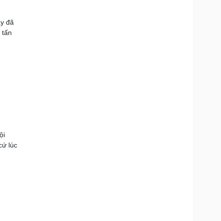
ày đã
 tấn
ội
cứ lúc