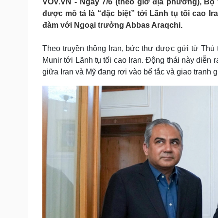
VOV.VN - Ngày 7/6 (theo giờ địa phương), Bộ
Tin nóng
Việt Nam
được mô tả là “đặc biệt” tới Lãnh tụ tối cao 
Tư vấn luật
Phân tích
đàm với Ngoại trưởng Abbas Araqchi.
Theo truyền thông Iran, bức thư được gửi từ Thủ
Sức khỏe
Đời sống
Munir tới Lãnh tụ tối cao Iran. Động thái này diễn
Dinh dưỡng - món ngon
Nhà đẹp
giữa Iran và Mỹ đang rơi vào bế tắc và giao tranh g
Cây thuốc
Blog
Sản phụ khoa
Tình yêu - Gia đình
Nhi khoa
Nam khoa
Làm đẹp - giảm cân
Phòng mạch online
Ăn sạch sống khỏe
Cải chính