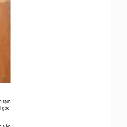
n tạm
 góc,
c vào