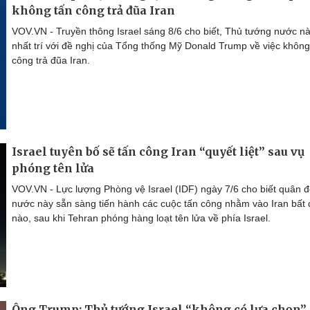
không tấn công trả đũa Iran
VOV.VN - Truyền thông Israel sáng 8/6 cho biết, Thủ tướng nước n
nhất trí với đề nghị của Tổng thống Mỹ Donald Trump về việc không
công trả đũa Iran.
Israel tuyên bố sẽ tấn công Iran “quyết liệt” sau vụ
phóng tên lửa
VOV.VN - Lực lượng Phòng vệ Israel (IDF) ngày 7/6 cho biết quân đ
nước này sẵn sàng tiến hành các cuộc tấn công nhằm vào Iran bất 
nào, sau khi Tehran phóng hàng loạt tên lửa về phía Israel.
Ông Trump: Thủ tướng Israel “không có lựa chọn”