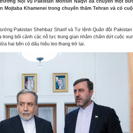
 trưởng Nội vụ Pakistan Mohsin Naqvi đã chuyển một bứ
Lịch thi đấu bóng đá
Xe máy
Iran Mojtaba Khamenei trong chuyến thăm Tehran và có cuộ
Thế giới thể thao
Tư vấn
eSports
V
Hậu trường
 tướng Pakistan Shehbaz Sharif và Tư lệnh Quân đội Pakistan
Văn hóa
Giải trí
D
 ra trong bối cảnh các nỗ lực trung gian nhằm chấm dứt cuộc xu
Sân khấu - Điện ảnh
Nghệ sĩ
iữa hai bên có dấu hiệu leo thang trở lại.
Văn học
Thời trang
Âm nhạc
Sao Việt
c
Di sản