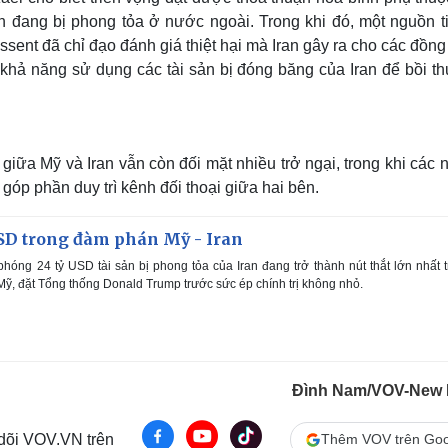
an đang bị phong tỏa ở nước ngoài. Trong khi đó, một nguồn t
essent đã chỉ đạo đánh giá thiệt hại mà Iran gây ra cho các đồn
 khả năng sử dụng các tài sản bị đóng băng của Iran để bồi t
giữa Mỹ và Iran vẫn còn đối mặt nhiều trở ngại, trong khi các 
góp phần duy trì kênh đối thoại giữa hai bên.
USD trong đàm phán Mỹ - Iran
hóng 24 tỷ USD tài sản bị phong tỏa của Iran đang trở thành nút thắt lớn nhất 
ỹ, đặt Tổng thống Donald Trump trước sức ép chính trị không nhỏ.
Đình Nam/VOV-New 
 dõi VOV.VN trên
Thêm VOV trên Goo