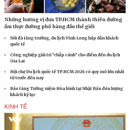
Những hương vị đưa TP.HCM thành thiên đường
ẩm thực đường phố hàng đầu thế giới
Nối đà tăng trưởng, du lịch Vĩnh Long hấp dẫn khách
quốc tế
Công nghiệp giải trí "chắp cánh" cho điểm đến du lịch
Gia Lai
Hội chợ Du lịch quốc tế TP.HCM 2026 có quy mô lớn nhất
từ trước đến nay
Bảo tàng Tưởng niệm Hòa bình tại Nhật Bản đón lượng
Doanh nghiệp
Công nghệ
khách kỷ lục
Thông tin doanh nghiệp
Sành điệu
KINH TẾ
Doanh nghiệp 24h
Tin Công nghệ
Doanh nhân
Trải nghiệm
Vì cộng đồng
Chuyển đổi số