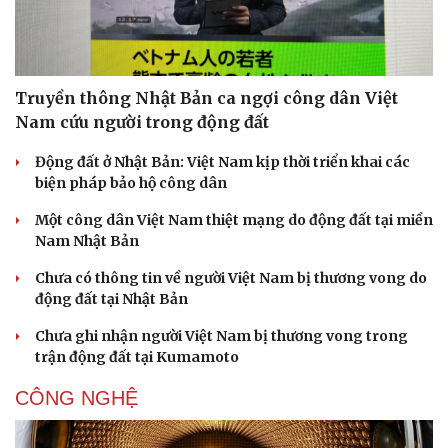
Pháp luật
Quân sự - Quốc phòng
Vụ án
Vũ khí
Tin nóng
Việt Nam
Tư vấn luật
Phân tích
Truyền thông Nhật Bản ca ngợi công dân Việt
Nam cứu người trong động đất
Động đất ở Nhật Bản: Việt Nam kịp thời triển khai các
biện pháp bảo hộ công dân
Một công dân Việt Nam thiệt mạng do động đất tại miền
Nam Nhật Bản
Chưa có thông tin về người Việt Nam bị thương vong do
động đất tại Nhật Bản
Chưa ghi nhận người Việt Nam bị thương vong trong
trận động đất tại Kumamoto
CÔNG NGHỆ