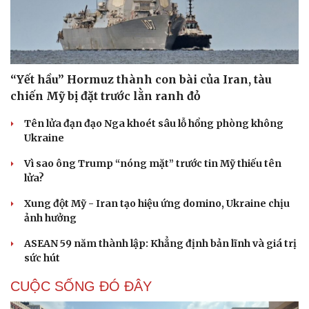
“Yết hầu” Hormuz thành con bài của Iran, tàu
chiến Mỹ bị đặt trước lằn ranh đỏ
Tên lửa đạn đạo Nga khoét sâu lỗ hổng phòng không
Ukraine
Vì sao ông Trump “nóng mặt” trước tin Mỹ thiếu tên
lửa?
Xung đột Mỹ - Iran tạo hiệu ứng domino, Ukraine chịu
ảnh hưởng
ASEAN 59 năm thành lập: Khẳng định bản lĩnh và giá trị
sức hút
CUỘC SỐNG ĐÓ ĐÂY