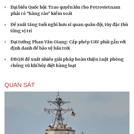
Đại biểu Quốc hội: Trao quyền lớn cho Petrovietnam
phải có “hàng rào” kiểm soát
Đề xuất tăng tuổi nghỉ hưu sĩ quan quân đội, tùy đặc thù
từng vị trí
Đại tướng Phan Văn Giang: Cấp phép UAV phải gắn với
định danh để bảo vệ bầu trời
Du lịch
Podcast
ĐBQH đề xuất nhiều giải pháp hoàn thiện Luật phòng
Tư vấn
Câu chuyện thời sự
chống vũ khí hủy diệt hàng loạt
Săn Tour
Đọc truyện đêm khuya
check-in
Cửa sổ tình yêu
Kể chuyện cho bé
QUAN SÁT
Hạt giống tâm hồn