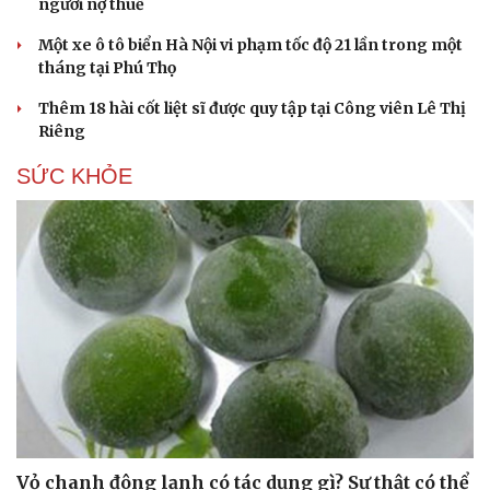
người nợ thuế
Một xe ô tô biển Hà Nội vi phạm tốc độ 21 lần trong một
tháng tại Phú Thọ
Thêm 18 hài cốt liệt sĩ được quy tập tại Công viên Lê Thị
Riêng
SỨC KHỎE
Sức khỏe
Đời sống
Dinh dưỡng - món ngon
Nhà đẹp
Cây thuốc
Blog
Sản phụ khoa
Tình yêu - Gia đình
Nhi khoa
Nam khoa
Làm đẹp - giảm cân
Phòng mạch online
Ăn sạch sống khỏe
Vỏ chanh đông lạnh có tác dụng gì? Sự thật có thể