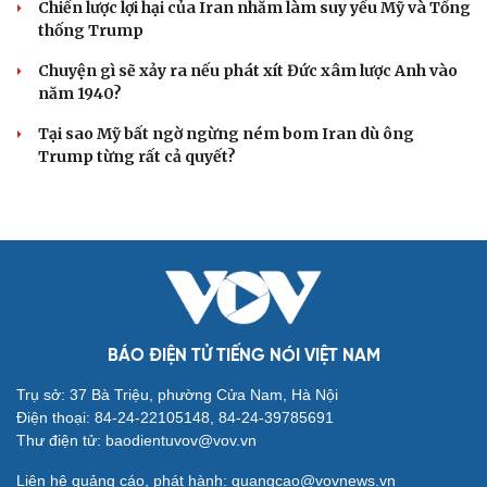
Chiến lược lợi hại của Iran nhằm làm suy yếu Mỹ và Tổng
thống Trump
Chuyện gì sẽ xảy ra nếu phát xít Đức xâm lược Anh vào
năm 1940?
Tại sao Mỹ bất ngờ ngừng ném bom Iran dù ông
Trump từng rất cả quyết?
BÁO ĐIỆN TỬ TIẾNG NÓI VIỆT NAM
Trụ sở: 37 Bà Triệu, phường Cửa Nam, Hà Nội
Điện thoại: 84-24-22105148, 84-24-39785691
Thư điện tử: baodientuvov@vov.vn
Liên hệ quảng cáo, phát hành: quangcao@vovnews.vn