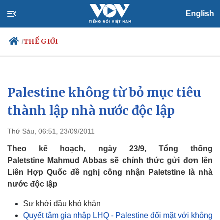
English
THẾ GIỚI
/
Palestine không từ bỏ mục tiêu
Chính trị
Xã hội
Đảng
Tin 24h
thành lập nhà nước độc lập
Tổ chức nhân sự
Dự báo thời tiết
Quốc hội
Giáo dục
Thứ Sáu, 06:51, 23/09/2011
Nhận diện sự thật
Dấu ấn VOV
Việc làm
Theo kế hoạch, ngày 23/9, Tổng thống
Biển đảo
Paletstine Mahmud Abbas sẽ chính thức gửi đơn lên
Liên Hợp Quốc đề nghị công nhận Paletstine là nhà
nước độc lập
Sự khởi đầu khó khăn
Quyết tâm gia nhập LHQ - Palestine đối mặt với không