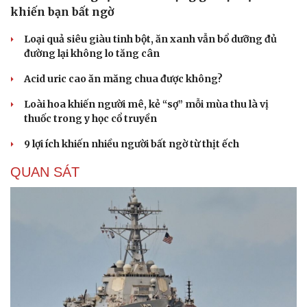
khiến bạn bất ngờ
Loại quả siêu giàu tinh bột, ăn xanh vẫn bổ dưỡng đủ
đường lại không lo tăng cân
Acid uric cao ăn măng chua được không?
Loài hoa khiến người mê, kẻ “sợ” mỗi mùa thu là vị
thuốc trong y học cổ truyền
9 lợi ích khiến nhiều người bất ngờ từ thịt ếch
QUAN SÁT