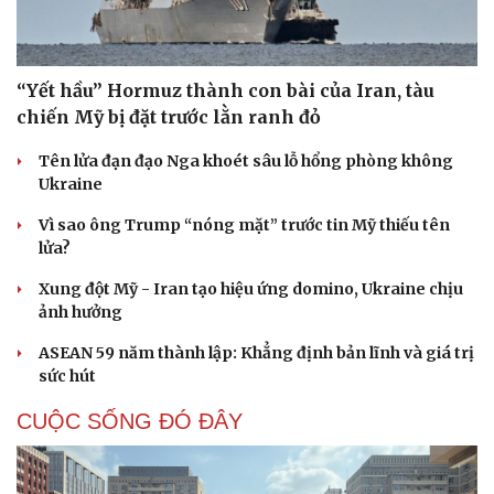
“Yết hầu” Hormuz thành con bài của Iran, tàu
chiến Mỹ bị đặt trước lằn ranh đỏ
Tên lửa đạn đạo Nga khoét sâu lỗ hổng phòng không
Ukraine
Vì sao ông Trump “nóng mặt” trước tin Mỹ thiếu tên
lửa?
Xung đột Mỹ - Iran tạo hiệu ứng domino, Ukraine chịu
ảnh hưởng
ASEAN 59 năm thành lập: Khẳng định bản lĩnh và giá trị
sức hút
CUỘC SỐNG ĐÓ ĐÂY