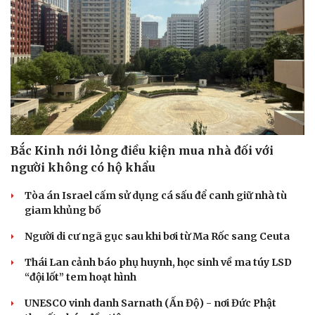
Bắc Kinh nới lỏng điều kiện mua nhà đối với
người không có hộ khẩu
Văn hóa
Giải trí
Tòa án Israel cấm sử dụng cá sấu để canh giữ nhà tù
Sân khấu - Điện ảnh
Nghệ sĩ
giam khủng bố
Văn học
Thời trang
Âm nhạc
Sao Việt
Người di cư ngã gục sau khi bơi từ Ma Rốc sang Ceuta
Di sản
Thái Lan cảnh báo phụ huynh, học sinh về ma túy LSD
“đội lốt” tem hoạt hình
UNESCO vinh danh Sarnath (Ấn Độ) - nơi Đức Phật