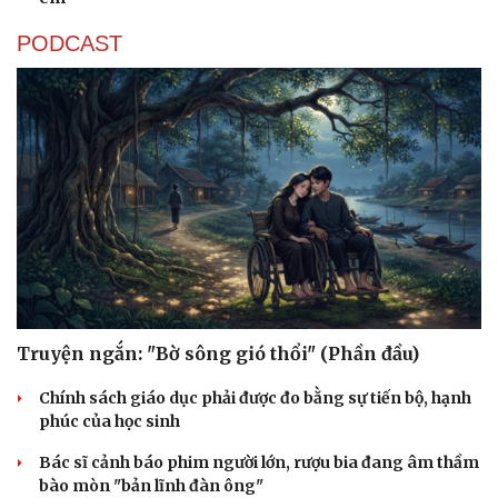
PODCAST
Truyện ngắn: "Bờ sông gió thổi" (Phần đầu)
Chính sách giáo dục phải được đo bằng sự tiến bộ, hạnh
Thể thao
Ô tô - Xe máy
phúc của học sinh
Bóng đá
Ô tô
Bác sĩ cảnh báo phim người lớn, rượu bia đang âm thầm
Lịch thi đấu bóng đá
Xe máy
bào mòn "bản lĩnh đàn ông"
Thế giới thể thao
Tư vấn