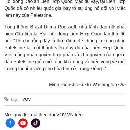
Hội đồng Bảo an Liên Hợp Quốc. Mặc dù vậy, tại Liên Hợp
Quốc đã có nhiều quốc gia bày tỏ sự ủng hộ đối với việc
làm này của Paletstine.
Tổng thống Brazil Dilma Rousseff, nhà lãnh đạo nữ phát
biểu đầu tiên tại Đại hội đồng Liên Hợp Quốc lần thứ 66
nói: “Tôi cho rằng đây là thời điểm để chúng ta công nhận
Thế giới
Multimedia
Paletstine là một thành viên đầy đủ của Liên Hợp Quốc.
Quan sát
Video
Việc công nhận quyền hợp pháp và chủ quyền của người
Cuộc sống đó đây
Ảnh
dân Paletstine giúp mở rộng khả năng và triển vọng về một
Hồ sơ
E-Magazine
tương lai bền vững cho hòa bình ở Trung Đông”./.
Infographic
Minh Hiển<br><i> từ Washington </i>
Tag:
VOV
Mời quý độc giả theo dõi VOV.VN trên