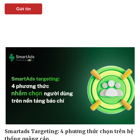
Gửi tin
Kinh tế
Thị trường
Bất động sản
Giá vàng
Khởi nghiệp
Tiêu dùng
Tỷ giá
Chứng khoán
Giá cà phê
Smartads Targeting: 4 phương thức chọn trên hệ
thống quảng cáo