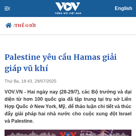
English
THẾ GIỚI
/
Palestine yêu cầu Hamas giải
Chính trị
Xã hội
Đảng
Tin 24h
giáp vũ khí
Tổ chức nhân sự
Dự báo thời tiết
Quốc hội
Giáo dục
Thứ Ba, 18:43, 29/07/2025
Nhận diện sự thật
Dấu ấn VOV
Việc làm
VOV.VN - Hai ngày nay (28-29/7), các Bộ trưởng và đại
Biển đảo
diện từ hơn 100 quốc gia đã tập trung tại trụ sở Liên
Hợp Quốc ở New York, Mỹ, để thảo luận chi tiết và thúc
đẩy giải pháp hai nhà nước cho cuộc xung đột Israel
và Palestine.