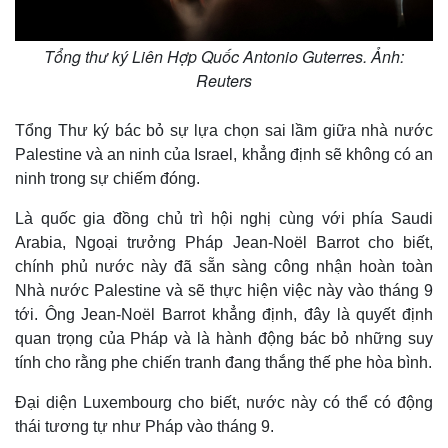
Tổng thư k‎ý Liên Hợp Quốc Antonio Guterres. Ảnh:
Reuters
Tổng Thư ký bác bỏ sự lựa chọn sai lầm giữa nhà nước
Palestine và an ninh của Israel, khẳng định sẽ không có an
ninh trong sự chiếm đóng.
Là quốc gia đồng chủ trì hội nghị cùng với phía Saudi
Arabia, Ngoại trưởng Pháp Jean-Noël Barrot cho biết,
chính phủ nước này đã sẵn sàng công nhận hoàn toàn
Thế giới
Multimedia
Nhà nước Palestine và sẽ thực hiện việc này vào tháng 9
tới. Ông Jean-Noël Barrot khẳng định, đây là quyết định
Quan sát
Video
Cuộc sống đó đây
Ảnh
quan trọng của Pháp và là hành động bác bỏ những suy
Hồ sơ
E-Magazine
tính cho rằng phe chiến tranh đang thắng thế phe hòa bình.
Infographic
Đại diện Luxembourg cho biết, nước này có thể có động
thái tương tự như Pháp vào tháng 9.