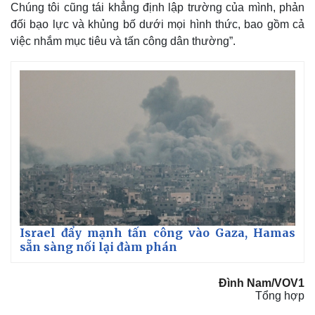
Chúng tôi cũng tái khẳng định lập trường của mình, phản
đối bạo lực và khủng bố dưới mọi hình thức, bao gồm cả
việc nhắm mục tiêu và tấn công dân thường”.
Israel đẩy mạnh tấn công vào Gaza, Hamas
Kinh tế
Thị trường
sẵn sàng nối lại đàm phán
Bất động sản
Giá vàng
Khởi nghiệp
Tiêu dùng
Đình Nam/VOV1
Tỷ giá
Tổng hợp
Chứng khoán