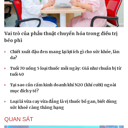
Vai trò của phẫu thuật chuyển hóa trong điều trị
béo phì
Chiết xuất đậu đen mang lại lợi ích gì cho sức khỏe, làn
da?
Tuổi 70 uống 5 loại thuốc mỗi ngày: Giá như chuẩn bị từ
tuổi 40
Tại sao cần cấm kinh doanh khí N2O (khí cười) ngoài
mục đích y tế?
Loại lá vừa cay vừa đắng là vị thuốc bổ gan, biết dùng
sức khoẻ càng thăng hạng
QUAN SÁT