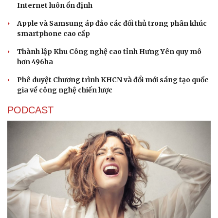
Internet luôn ổn định
Apple và Samsung áp đảo các đối thủ trong phân khúc
smartphone cao cấp
Thành lập Khu Công nghệ cao tỉnh Hưng Yên quy mô
hơn 496ha
Phê duyệt Chương trình KHCN và đổi mới sáng tạo quốc
gia về công nghệ chiến lược
PODCAST
Văn hóa
Giải trí
Sân khấu - Điện ảnh
Nghệ sĩ
Văn học
Thời trang
Âm nhạc
Sao Việt
Di sản