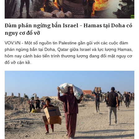
Đàm phán ngừng bắn Israel - Hamas tại Doha có
Doanh nghiệp
Công nghệ
nguy cơ đổ vỡ
Thông tin doanh nghiệp
Sành điệu
VOV.VN - Một số nguồn tin Palestine gần gũi với các cuộc đàm
Doanh nghiệp 24h
Tin Công nghệ
phán ngừng bắn tại Doha, Qatar giữa Israel và lực lượng Hamas,
Doanh nhân
Trải nghiệm
hôm nay cảnh báo tiến trình thương lượng đang đối mặt nguy cơ
Vì cộng đồng
Chuyển đổi số
đổ vỡ cận kề.