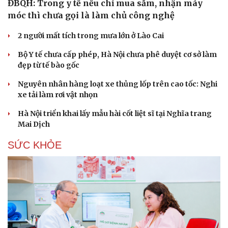
ĐBQH: Trong y tế nếu chỉ mua sắm, nhận máy
móc thì chưa gọi là làm chủ công nghệ
2 người mất tích trong mưa lớn ở Lào Cai
Bộ Y tế chưa cấp phép, Hà Nội chưa phê duyệt cơ sở làm
đẹp từ tế bào gốc
Nguyên nhân hàng loạt xe thủng lốp trên cao tốc: Nghi
xe tải làm rơi vật nhọn
Hà Nội triển khai lấy mẫu hài cốt liệt sĩ tại Nghĩa trang
Mai Dịch
SỨC KHỎE
Cải chính