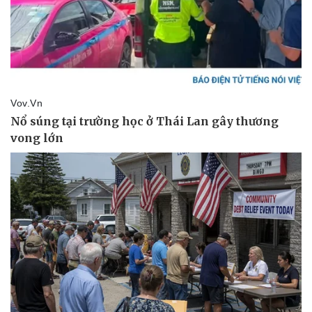
Vụ án
Vũ khí
Tin nóng
Việt Nam
Tư vấn luật
Phân tích