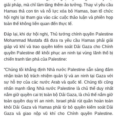
giải pháp, mà chỉ làm tăng thêm ảo tưởng. Thay vì yêu cầu
Hamas thả con tin và nỗ lực xóa bỏ Hamas, ban tổ chức
hội nghị lại tham gia vào các cuộc thảo luận và phiên họp
toàn thể không liên quan đến thực tế.
Đáp lại, khi dự hội nghị, Thủ tướng chính quyền Palestine
Mohammad Mustafa đã đưa ra yêu cầu Hamas phải giải
giáp vũ khí và trao quyền kiểm soát Dải Gaza cho Chính
quyền Palestine để khôi phục an ninh tại vùng lãnh thổ bị
chiến tranh tàn phá của Palestine:
“Chúng tôi khẳng định Nhà nước Palestine sẵn sàng đảm
nhận toàn bộ trách nhiệm quản lý và an ninh tại Gaza với
sự hỗ trợ của các nước Arab và quốc tế. Chúng tôi cũng
nhấn mạnh rằng Nhà nước Palestine là chủ thể duy nhất
nắm giữ quyền cai trị toàn bộ Dải Gaza, là chủ thể nắm giữ
toàn quyền duy trì an ninh. Israel phải rút quân hoàn toàn
khỏi Dải Gaza và Hamas phải từ bỏ quyền kiểm soát Dải
Gaza và giao nộp vũ khí cho Chính quyền Palestine.