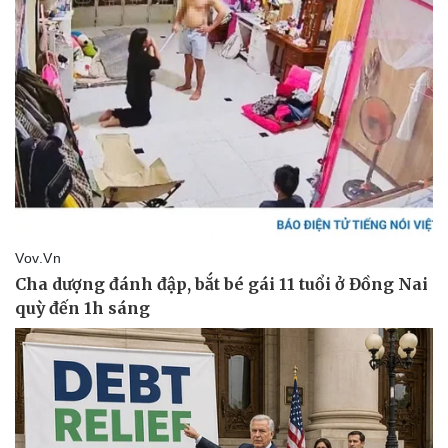
Thể thao
Ô tô - Xe máy
Bóng đá
Ô tô
Lịch thi đấu bóng đá
Xe máy
Thế giới thể thao
Tư vấn
eSports
Hậu trường