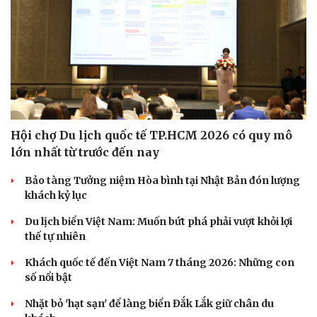
Hội chợ Du lịch quốc tế TP.HCM 2026 có quy mô
lớn nhất từ trước đến nay
Bảo tàng Tưởng niệm Hòa bình tại Nhật Bản đón lượng
khách kỷ lục
Du lịch biển Việt Nam: Muốn bứt phá phải vượt khỏi lợi
thế tự nhiên
Du lịch
Podcast
Khách quốc tế đến Việt Nam 7 tháng 2026: Những con
Tư vấn
Câu chuyện thời sự
số nổi bật
Săn Tour
Đọc truyện đêm khuya
check-in
Cửa sổ tình yêu
Nhặt bỏ 'hạt sạn' để làng biển Đắk Lắk giữ chân du
Kể chuyện cho bé