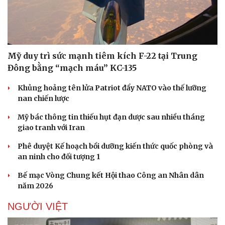
Mỹ duy trì sức mạnh tiêm kích F-22 tại Trung
Đông bằng “mạch máu” KC-135
Sức khỏe
Đời sống
Khủng hoảng tên lửa Patriot đẩy NATO vào thế lưỡng
Dinh dưỡng - món ngon
Nhà đẹp
nan chiến lược
Cây thuốc
Blog
Sản phụ khoa
Tình yêu - Gia đình
Mỹ bác thông tin thiếu hụt đạn dược sau nhiều tháng
Nhi khoa
giao tranh với Iran
Nam khoa
Làm đẹp - giảm cân
Phê duyệt Kế hoạch bồi dưỡng kiến thức quốc phòng và
Phòng mạch online
an ninh cho đối tượng 1
Ăn sạch sống khỏe
Bế mạc Vòng Chung kết Hội thao Công an Nhân dân
năm 2026
NGƯỜI VIỆT