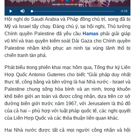
R
-
3:19
L
P
M
o
l
u
a
Hội nghị do Saudi Arabia và Pháp đồng chủ trì, song đã bị
a
t
e
d
y
e
e
Mỹ và Israel tẩy chay. Đáng chú ý, tại hội nghị, ‎Thủ tướng
d
m
:
Chính quyền Palestine đã yêu cầu
Hamas
phải giải giáp
2
.
a
0
vũ khí và trao quyền kiểm soát Dải Gaza cho Chính quyền
5
%
Palestine nhằm khôi phục an ninh tại vùng lãnh thổ bị
i
chiến tranh tàn phá.
n
i
Phát biểu trong phiên khai mạc hôm qua, Tổng thư k‎ý Liên
Hợp Quốc Antonio Guterres cho biết: “Giải pháp duy nhất
n
thực tế, công bằng và bền vững là hai Nhà nước - Israel và
g
Palestine chung sống hòa bình và an ninh, trong khuôn
T
khổ biên giới an toàn và được công nhận, dựa trên cơ sở
i
đường biên giới trước năm 1967, với Jerusalem là thủ đô
của cả hai – phù hợp với luật pháp quốc tế, các nghị quyết
m
của Liên Hợp Quốc và các thỏa thuận liên quan khác.
e
Hai Nhà nước được tất cả mọi người công nhận và hội