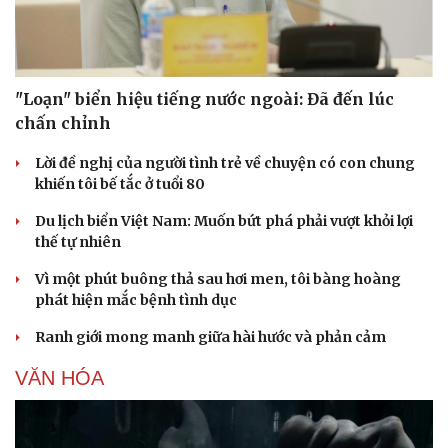
"Loạn" biển hiệu tiếng nước ngoài: Đã đến lúc
chấn chỉnh
Lời đề nghị của người tình trẻ về chuyện có con chung
khiến tôi bế tắc ở tuổi 80
Du lịch biển Việt Nam: Muốn bứt phá phải vượt khỏi lợi
thế tự nhiên
Vì một phút buông thả sau hơi men, tôi bàng hoàng
Văn hóa
Giải trí
phát hiện mắc bệnh tình dục
Sân khấu - Điện ảnh
Nghệ sĩ
Ranh giới mong manh giữa hài hước và phản cảm
Văn học
Thời trang
Âm nhạc
Sao Việt
VĂN HÓA
Di sản