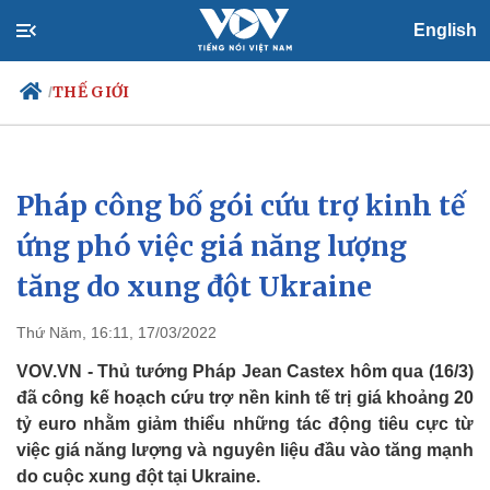
English
THẾ GIỚI
/
Pháp công bố gói cứu trợ kinh tế
Chính trị
Xã hội
Đảng
Tin 24h
ứng phó việc giá năng lượng
Tổ chức nhân sự
Dự báo thời tiết
tăng do xung đột Ukraine
Quốc hội
Giáo dục
Nhận diện sự thật
Dấu ấn VOV
Việc làm
Thứ Năm, 16:11, 17/03/2022
Biển đảo
VOV.VN - Thủ tướng Pháp Jean Castex hôm qua (16/3)
đã công kế hoạch cứu trợ nền kinh tế trị giá khoảng 20
tỷ euro nhằm giảm thiểu những tác động tiêu cực từ
việc giá năng lượng và nguyên liệu đầu vào tăng mạnh
do cuộc xung đột tại Ukraine.