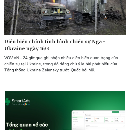
Doanh nghiệp
Công nghệ
Thông tin doanh nghiệp
Sành điệu
Diễn biến chính tình hình chiến sự Nga -
Doanh nghiệp 24h
Tin Công nghệ
Doanh nhân
Trải nghiệm
Ukraine ngày 16/3
Vì cộng đồng
Chuyển đổi số
VOV.VN - 24 giờ qua ghi nhận nhiều diễn biến quan trọng của
chiến sự tại Ukraine, trong đó đáng chú ý là bài phát biểu của
Tổng thống Ukraine Zelensky trước Quốc hội Mỹ.