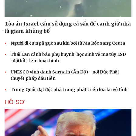
Tòa án Israel cấm sử dụng cá sấu để canh giữ nhà
tù giam khủng bố
Người di cư ngã gục sau khi bơi từ Ma Rốc sang Ceuta
Thái Lan cảnh báo phụ huynh, học sinh về ma túy LSD
“đội lốt” tem hoạt hình
UNESCO vinh danh Sarnath (Ấn Độ) - nơi Đức Phật
thuyết pháp đầu tiên
Trung Quốc đạt đột phá trong phát triển lúa lai vô tính
HỒ SƠ