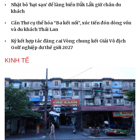
Nhặt bỏ 'hạt sạn' để làng biển Đắk Lắk giữ chân du
khách
Cần Thơ cụ thể hóa “Ba kết nối”, xúc tiến đón dòng vốn
và du khách Thái Lan
Ký kết hợp tác đăng cai Vòng chung kết Giải Vô địch
Golf nghiệp dư thế giới 2027
KINH TẾ
Du lịch
Podcast
Tư vấn
Câu chuyện thời sự
Săn Tour
Đọc truyện đêm khuya
check-in
Cửa sổ tình yêu
Kể chuyện cho bé