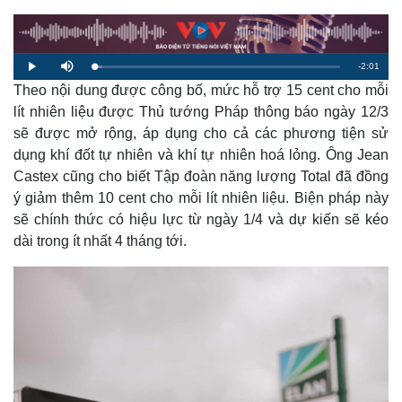
R
-
2:01
L
P
M
o
l
u
a
Theo nội dung được công bố, mức hỗ trợ 15 cent cho mỗi
a
t
e
d
y
e
e
lít nhiên liệu được Thủ tướng Pháp thông báo ngày 12/3
d
m
:
sẽ được mở rộng, áp dụng cho cả các phương tiện sử
3
.
a
3
dụng khí đốt tự nhiên và khí tự nhiên hoá lỏng. Ông Jean
8
%
Castex cũng cho biết Tập đoàn năng lượng Total đã đồng
i
ý giảm thêm 10 cent cho mỗi lít nhiên liệu. Biện pháp này
n
sẽ chính thức có hiệu lực từ ngày 1/4 và dự kiến sẽ kéo
i
dài trong ít nhất 4 tháng tới.
n
g
T
i
m
e