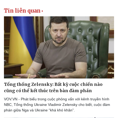
Thể thao
Ô tô - Xe máy
Tin liên quan
Bóng đá
Ô tô
Lịch thi đấu bóng đá
Xe máy
Thế giới thể thao
Tư vấn
eSports
Hậu trường
Tổng thống Zelensky: Bất kỳ cuộc chiến nào
cũng có thể kết thúc trên bàn đàm phán
VOV.VN - Phát biểu trong cuộc phỏng vấn với kênh truyền hình
NBC, Tổng thống Ukraine Vladimir Zelensky cho biết, cuộc đàm
phán giữa Nga và Ukraine “khá khó khăn”.