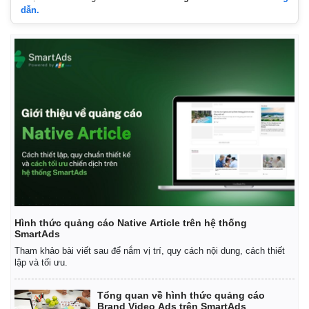
dẫn.
Hình thức quảng cáo Native Article trên hệ thống
SmartAds
Kinh tế
Thị trường
Tham khảo bài viết sau để nắm vị trí, quy cách nội dung, cách thiết
Bất động sản
Giá vàng
lập và tối ưu.
Khởi nghiệp
Tiêu dùng
Tỷ giá
Tổng quan về hình thức quảng cáo
Chứng khoán
Brand Video Ads trên SmartAds