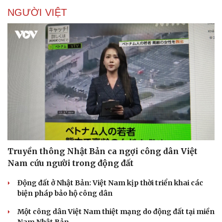
NGƯỜI VIỆT
Sức khỏe
Đời sống
Dinh dưỡng - món ngon
Nhà đẹp
Cây thuốc
Blog
Sản phụ khoa
Tình yêu - Gia đình
Nhi khoa
Nam khoa
Làm đẹp - giảm cân
Truyền thông Nhật Bản ca ngợi công dân Việt
Phòng mạch online
Ăn sạch sống khỏe
Nam cứu người trong động đất
Động đất ở Nhật Bản: Việt Nam kịp thời triển khai các
biện pháp bảo hộ công dân
Một công dân Việt Nam thiệt mạng do động đất tại miền
Nam Nhật Bản