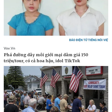
Vụ án
Vũ khí
Tin nóng
Việt Nam
Tư vấn luật
Phân tích