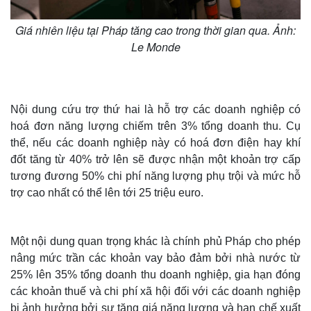
Giá nhiên liệu tại Pháp tăng cao trong thời gian qua. Ảnh:
Le Monde
Nội dung cứu trợ thứ hai là hỗ trợ các doanh nghiệp có
hoá đơn năng lượng chiếm trên 3% tổng doanh thu. Cụ
thể, nếu các doanh nghiệp này có hoá đơn điện hay khí
đốt tăng từ 40% trở lên sẽ được nhận một khoản trợ cấp
tương đương 50% chi phí năng lượng phụ trội và mức hỗ
trợ cao nhất có thể lên tới 25 triệu euro.
Thế giới
Multimedia
Quan sát
Video
Cuộc sống đó đây
Ảnh
Một nội dung quan trọng khác là chính phủ Pháp cho phép
Hồ sơ
E-Magazine
nâng mức trần các khoản vay bảo đảm bởi nhà nước từ
Infographic
25% lên 35% tổng doanh thu doanh nghiệp, gia hạn đóng
các khoản thuế và chi phí xã hội đối với các doanh nghiệp
bị ảnh hưởng bởi sự tăng giá năng lượng và hạn chế xuất