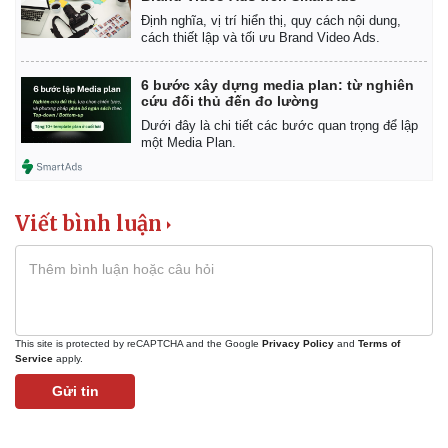
Giá cà phê
Định nghĩa, vị trí hiển thị, quy cách nội dung,
cách thiết lập và tối ưu Brand Video Ads.
6 bước xây dựng media plan: từ nghiên
cứu đối thủ đến đo lường
Dưới đây là chi tiết các bước quan trọng để lập
một Media Plan.
Viết bình luận
This site is protected by reCAPTCHA and the Google
Privacy Policy
and
Terms of
Service
apply.
Gửi tin