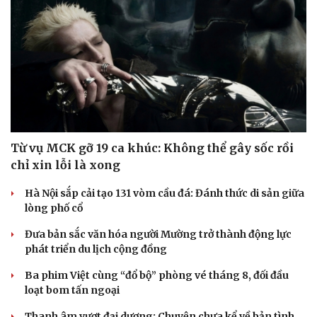
Từ vụ MCK gỡ 19 ca khúc: Không thể gây sốc rồi
chỉ xin lỗi là xong
Hà Nội sắp cải tạo 131 vòm cầu đá: Đánh thức di sản giữa
lòng phố cổ
Đưa bản sắc văn hóa người Mường trở thành động lực
phát triển du lịch cộng đồng
Ba phim Việt cùng “đổ bộ” phòng vé tháng 8, đối đầu
loạt bom tấn ngoại
Thanh âm vượt đại dương: Chuyện chưa kể về bản tình