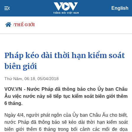
English
THẾ GIỚI
/
Pháp kéo dài thời hạn kiểm soát
Chính trị
Xã hội
Đảng
Tin 24h
biên giới
Tổ chức nhân sự
Dự báo thời tiết
Quốc hội
Giáo dục
Thứ Năm, 06:18, 05/04/2018
Nhận diện sự thật
Dấu ấn VOV
Việc làm
VOV.VN - Nước Pháp đã thông báo cho Ủy ban Châu
Biển đảo
Âu việc nước này sẽ tiếp tục kiểm soát biên giới thêm
6 tháng.
Ngày 4/4, người phát ngôn của Ủy ban Châu Âu cho biết,
nước Pháp đã thông báo sẽ kéo dài thời hạn kiểm soát
biên giới thêm 6 tháng trong bối cảnh các mối đe dọa