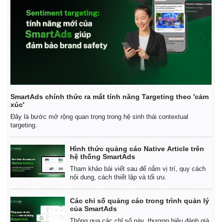
SmartAds chính thức ra mắt tính năng Targeting theo 'cảm
xúc'
Đây là bước mở rộng quan trọng trong hệ sinh thái contextual
targeting.
Thế giới
Multimedia
Hình thức quảng cáo Native Article trên
Quan sát
Video
hệ thống SmartAds
Cuộc sống đó đây
Ảnh
Tham khảo bài viết sau để nắm vị trí, quy cách
Hồ sơ
E-Magazine
nội dung, cách thiết lập và tối ưu.
Infographic
Các chỉ số quảng cáo trong trình quản lý
của SmartAds
Thông qua các chỉ số này, thương hiệu đánh giá