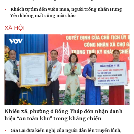
Khách tự tìm đến vườn mua, người trồng nhãn Hưng
Yên không mất công mời chào
XÃ HỘI
Văn hóa
Giải trí
Sân khấu - Điện ảnh
Nghệ sĩ
Văn học
Thời trang
Âm nhạc
Sao Việt
Nhiều xã, phường ở Đồng Tháp đón nhận danh
Di sản
hiệu “An toàn khu” trong kháng chiến
Gia Lai đưa kiến nghị của người dân lên truyền hình,