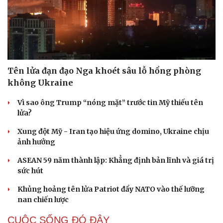
Tên lửa đạn đạo Nga khoét sâu lỗ hổng phòng
không Ukraine
Vì sao ông Trump “nóng mặt” trước tin Mỹ thiếu tên
lửa?
Xung đột Mỹ - Iran tạo hiệu ứng domino, Ukraine chịu
ảnh hưởng
ASEAN 59 năm thành lập: Khẳng định bản lĩnh và giá trị
sức hút
Du lịch
Podcast
Khủng hoảng tên lửa Patriot đẩy NATO vào thế lưỡng
Tư vấn
Câu chuyện thời sự
nan chiến lược
Săn Tour
Đọc truyện đêm khuya
check-in
Cửa sổ tình yêu
CUỘC SỐNG ĐÓ ĐÂY
Kể chuyện cho bé