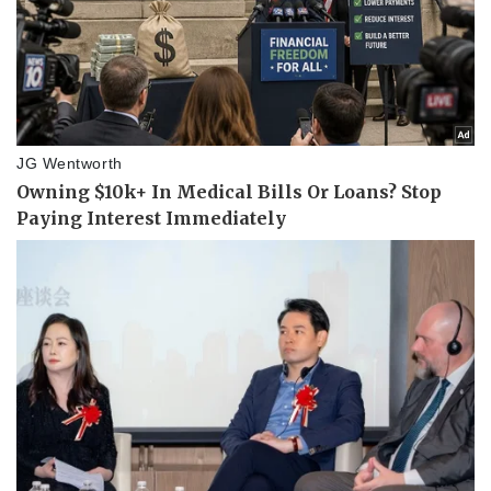
Kinh tế
Thị trường
Bất động sản
Giá vàng
Khởi nghiệp
Tiêu dùng
Tỷ giá
Chứng khoán