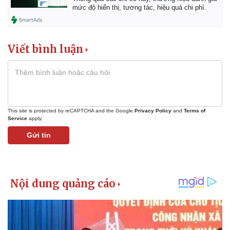
mức độ hiển thị, tương tác, hiệu quả chi phí.
Viết bình luận
This site is protected by reCAPTCHA and the Google
Privacy Policy
and
Terms of
Service
apply.
Gửi tin