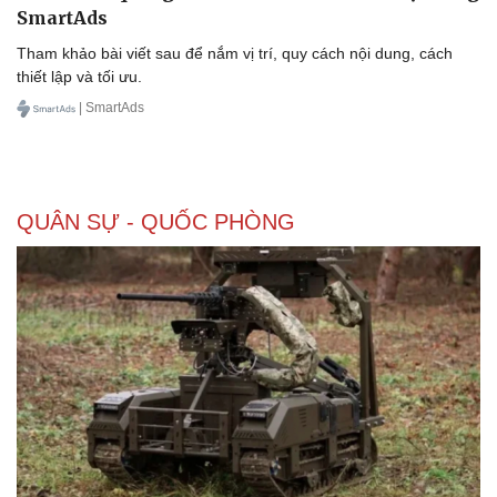
SmartAds
Thể thao
Ô tô - Xe máy
Bóng đá
Ô tô
Tham khảo bài viết sau để nắm vị trí, quy cách nội dung, cách
Lịch thi đấu bóng đá
Xe máy
thiết lập và tối ưu.
Thế giới thể thao
Tư vấn
| SmartAds
eSports
Hậu trường
QUÂN SỰ - QUỐC PHÒNG