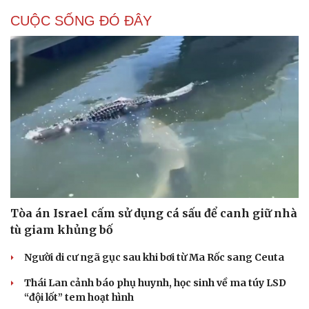
CUỘC SỐNG ĐÓ ĐÂY
Tòa án Israel cấm sử dụng cá sấu để canh giữ nhà
tù giam khủng bố
Người di cư ngã gục sau khi bơi từ Ma Rốc sang Ceuta
Thái Lan cảnh báo phụ huynh, học sinh về ma túy LSD
“đội lốt” tem hoạt hình