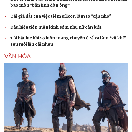
bào mòn "bản lĩnh đàn ông"
Cái giá đắt của việc tiêm silicon làm to "cậu nhỏ"
Dấu hiệu tiền mãn kinh sớm phụ nữ cần biết
Tôi bất lực khi vợ luôn mang chuyện ở rể ra làm "vũ khí"
sau mỗi lần cãi nhau
VĂN HÓA