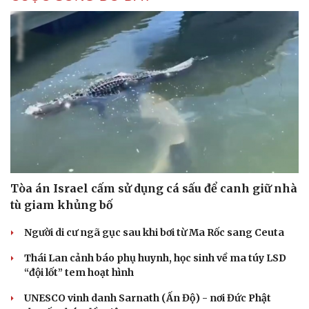
Hạt giống tâm hồn
Tòa án Israel cấm sử dụng cá sấu để canh giữ nhà
tù giam khủng bố
Người di cư ngã gục sau khi bơi từ Ma Rốc sang Ceuta
Thái Lan cảnh báo phụ huynh, học sinh về ma túy LSD
“đội lốt” tem hoạt hình
UNESCO vinh danh Sarnath (Ấn Độ) - nơi Đức Phật