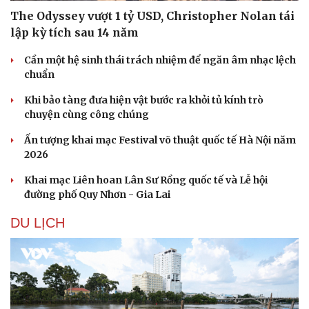
The Odyssey vượt 1 tỷ USD, Christopher Nolan tái
lập kỳ tích sau 14 năm
Cần một hệ sinh thái trách nhiệm để ngăn âm nhạc lệch
chuẩn
Khi bảo tàng đưa hiện vật bước ra khỏi tủ kính trò
Sức khỏe
Đời sống
chuyện cùng công chúng
Dinh dưỡng - món ngon
Nhà đẹp
Cây thuốc
Blog
Ấn tượng khai mạc Festival võ thuật quốc tế Hà Nội năm
Sản phụ khoa
Tình yêu - Gia đình
2026
Nhi khoa
Khai mạc Liên hoan Lân Sư Rồng quốc tế và Lễ hội
Nam khoa
đường phố Quy Nhơn - Gia Lai
Làm đẹp - giảm cân
Phòng mạch online
DU LỊCH
Ăn sạch sống khỏe