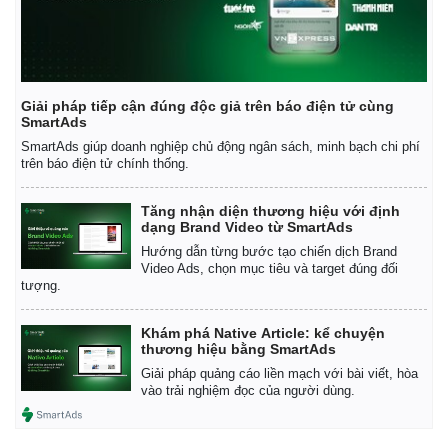
Giải pháp tiếp cận đúng độc giả trên báo điện tử cùng
SmartAds
SmartAds giúp doanh nghiệp chủ động ngân sách, minh bạch chi phí
trên báo điện tử chính thống.
Tăng nhận diện thương hiệu với định
dạng Brand Video từ SmartAds
Hướng dẫn từng bước tạo chiến dịch Brand
Video Ads, chọn mục tiêu và target đúng đối
tượng.
Khám phá Native Article: kể chuyện
Kinh tế
Thị trường
thương hiệu bằng SmartAds
Bất động sản
Giá vàng
Giải pháp quảng cáo liền mạch với bài viết, hòa
vào trải nghiệm đọc của người dùng.
Khởi nghiệp
Tiêu dùng
Tỷ giá
Chứng khoán