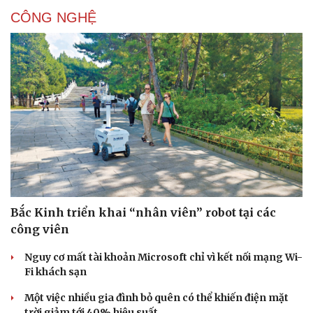
CÔNG NGHỆ
Sức khỏe
Đời sống
Dinh dưỡng - món ngon
Nhà đẹp
Cây thuốc
Blog
Sản phụ khoa
Tình yêu - Gia đình
Nhi khoa
Nam khoa
Làm đẹp - giảm cân
Bắc Kinh triển khai “nhân viên” robot tại các
Phòng mạch online
công viên
Ăn sạch sống khỏe
Nguy cơ mất tài khoản Microsoft chỉ vì kết nối mạng Wi-
Fi khách sạn
Một việc nhiều gia đình bỏ quên có thể khiến điện mặt
trời giảm tới 40% hiệu suất