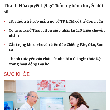
Hạt giống tâm hồn
Thanh Hóa quyết liệt gỡ điểm nghẽn chuyển đổi
số
285 nhóm trẻ, lớp mầm non ở TP.HCM có thể đóng cửa
Công an xã ở Thanh Hóa giúp nhận lại 120 triệu chuyển
nhầm
Cẩn trọng khi di chuyển trên đèo Chiềng Pấc, QL6, Sơn
La
Thanh Hóa yêu cầu chấn chỉnh phần thi nghi thức Đội
trong hoạt động trại hè
SỨC KHỎE