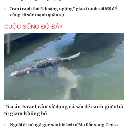
Iran tranh thủ “khoảng ngừng” giao tranh với Mỹ để
củng cố sức mạnh quân sự
CUỘC SỐNG ĐÓ ĐÂY
Tòa án Israel cấm sử dụng cá sấu để canh giữ nhà
tù giam khủng bố
Người di cư ngã gục sau khi bơi từ Ma Rốc sang Ceuta