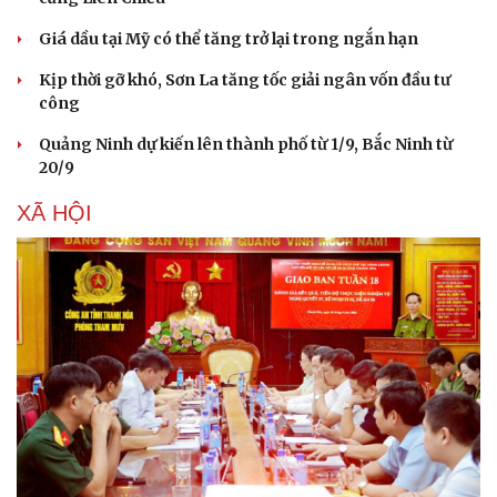
Giá dầu tại Mỹ có thể tăng trở lại trong ngắn hạn
Kịp thời gỡ khó, Sơn La tăng tốc giải ngân vốn đầu tư
công
Quảng Ninh dự kiến lên thành phố từ 1/9, Bắc Ninh từ
20/9
XÃ HỘI
Du lịch
Podcast
Tư vấn
Câu chuyện thời sự
Săn Tour
Đọc truyện đêm khuya
check-in
Cửa sổ tình yêu
Kể chuyện cho bé