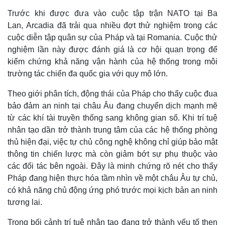
Trước khi được đưa vào cuộc tập trận NATO tại Ba
Lan, Arcadia đã trải qua nhiều đợt thử nghiệm trong các
cuộc diễn tập quân sự của Pháp và tại Romania. Cuộc thử
nghiệm lần này được đánh giá là cơ hội quan trọng để
kiểm chứng khả năng vận hành của hệ thống trong môi
trường tác chiến đa quốc gia với quy mô lớn.
Theo giới phân tích, động thái của Pháp cho thấy cuộc đua
bảo đảm an ninh tại châu Âu đang chuyển dịch mạnh mẽ
từ các khí tài truyền thống sang không gian số. Khi trí tuệ
nhân tạo dần trở thành trung tâm của các hệ thống phòng
thủ hiện đại, việc tự chủ công nghệ không chỉ giúp bảo mật
Thế giới
Multimedia
thông tin chiến lược mà còn giảm bớt sự phụ thuộc vào
Quan sát
Video
các đối tác bên ngoài. Đây là minh chứng rõ nét cho thấy
Cuộc sống đó đây
Ảnh
Pháp đang hiện thực hóa tầm nhìn về một châu Âu tự chủ,
Hồ sơ
E-Magazine
có khả năng chủ động ứng phó trước mọi kịch bản an ninh
Infographic
tương lai.
Trong bối cảnh trí tuệ nhân tạo đang trở thành yếu tố then