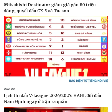
Vụ án
Vũ khí
Tin nóng
Việt Nam
Tư vấn luật
Phân tích