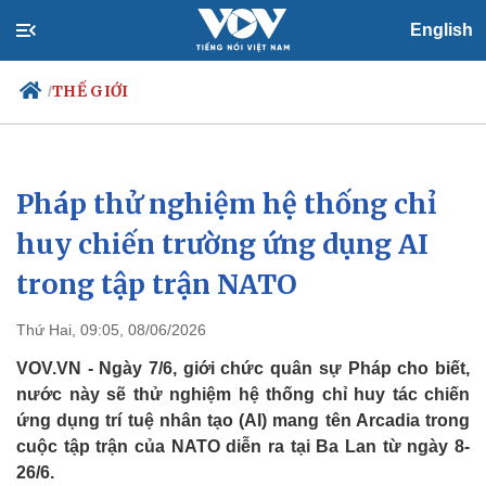
English
THẾ GIỚI
/
Pháp thử nghiệm hệ thống chỉ
Chính trị
Xã hội
Đảng
Tin 24h
huy chiến trường ứng dụng AI
Tổ chức nhân sự
Dự báo thời tiết
trong tập trận NATO
Quốc hội
Giáo dục
Nhận diện sự thật
Dấu ấn VOV
Việc làm
Thứ Hai, 09:05, 08/06/2026
Biển đảo
VOV.VN - Ngày 7/6, giới chức quân sự Pháp cho biết,
nước này sẽ thử nghiệm hệ thống chỉ huy tác chiến
ứng dụng trí tuệ nhân tạo (AI) mang tên Arcadia trong
cuộc tập trận của NATO diễn ra tại Ba Lan từ ngày 8-
26/6.