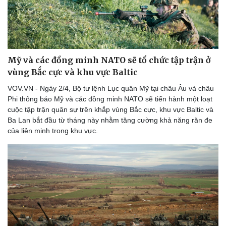
Thể thao
Ô tô - Xe máy
Bóng đá
Ô tô
Lịch thi đấu bóng đá
Xe máy
Thế giới thể thao
Tư vấn
eSports
Mỹ và các đồng minh NATO sẽ tổ chức tập trận ở
Hậu trường
vùng Bắc cực và khu vực Baltic
VOV.VN - Ngày 2/4, Bộ tư lệnh Lục quân Mỹ tại châu Âu và châu
Phi thông báo Mỹ và các đồng minh NATO sẽ tiến hành một loạt
cuộc tập trận quân sự trên khắp vùng Bắc cực, khu vực Baltic và
Ba Lan bắt đầu từ tháng này nhằm tăng cường khả năng răn đe
của liên minh trong khu vực.