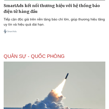
SmartAds kết nối thương hiệu với hệ thống báo
điện tử hàng đầu
Tiếp cận độc giả trên nền tảng báo chí lớn, giúp thương hiệu tăng
Doanh nghiệp
Công nghệ
uy tín và hiệu quả dài hạn.
Thông tin doanh nghiệp
Sành điệu
Doanh nghiệp 24h
Tin Công nghệ
Doanh nhân
Trải nghiệm
Vì cộng đồng
Chuyển đổi số
QUÂN SỰ - QUỐC PHÒNG