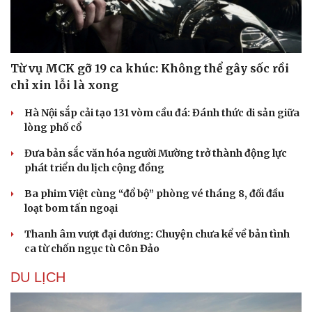
Từ vụ MCK gỡ 19 ca khúc: Không thể gây sốc rồi
chỉ xin lỗi là xong
Hà Nội sắp cải tạo 131 vòm cầu đá: Đánh thức di sản giữa
lòng phố cổ
Đưa bản sắc văn hóa người Mường trở thành động lực
phát triển du lịch cộng đồng
Ba phim Việt cùng “đổ bộ” phòng vé tháng 8, đối đầu
Văn hóa
Giải trí
loạt bom tấn ngoại
Sân khấu - Điện ảnh
Nghệ sĩ
Thanh âm vượt đại dương: Chuyện chưa kể về bản tình
Văn học
Thời trang
ca từ chốn ngục tù Côn Đảo
Âm nhạc
Sao Việt
Di sản
DU LỊCH