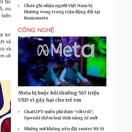
i tác
Chưa ghi nhận người Việt Nam bị
5, ưu
thương vong trong trận động đất tại
ư biến
Kumamoto
CÔNG NGHỆ
ếp tục
AN và
ia và
ểm về
Meta bị buộc bồi thường 567 triệu
USD vì gây hại cho trẻ em
ChatGPT miễn phí được “cởi trói”,
OpenAI thêm loạt tính năng AI mới
Những nơi không nên đặt router Wi-Fi