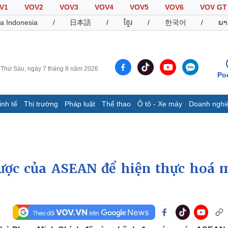
V1
VOV2
VOV3
VOV4
VOV5
VOV6
VOV GT
a Indonesia
/
日本語
/
ខ្មែរ
/
한국어
/
ພາ
Thứ Sáu, ngày 7 tháng 8 năm 2026
Po
inh tế
Thị trường
Pháp luật
Thể thao
Ô tô - Xe máy
Doanh nghi
Thế giới
Multimedia
K
Quan sát
Video
B
Cuộc sống đó đây
Ảnh
K
Hồ sơ
E-Magazine
ược của ASEAN để hiện thực hoá 
Infographic
Thể thao
Ô tô - Xe máy
D
Bóng đá
Ô tô
T