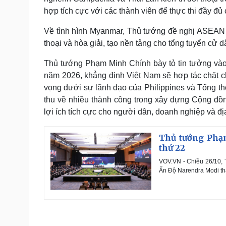
hợp tích cực với các thành viên để thực thi đầy đủ
Về tình hình Myanmar, Thủ tướng đề nghị ASEAN 
thoại và hòa giải, tạo nền tảng cho tổng tuyển cử 
Thủ tướng Phạm Minh Chính bày tỏ tin tưởng vào
năm 2026, khẳng định Việt Nam sẽ hợp tác chặt ch
vọng dưới sự lãnh đạo của Philippines và Tổng t
thu về nhiều thành công trong xây dựng Cộng đồn
lợi ích tích cực cho người dân, doanh nghiệp và đ
Thủ tướng Phạ
thứ 22
VOV.VN - Chiều 26/10,
Ấn Độ Narendra Modi th