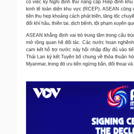
có việc ký Nghị định thư nâng cấp Hiệp định kh
kinh tế toàn diện khu vực (RCEP). ASEAN cũng
tiên thu hẹp khoảng cách phát triển, tăng tốc chu
đổi khí hậu, thiên tai, dịch bệnh, tội phạm xuyên qu
ASEAN khẳng định vai trò trung tâm trong cấu trúc
mở rộng quan hệ đối tác. Các nước hoan nghênh 
cam kết hỗ trợ nước này hội nhập đầy đủ vào t
Thái Lan ký kết Tuyên bố chung về thỏa thuận hò
Myanmar, trong đó ưu tiên ngừng bắn, đối thoại và 