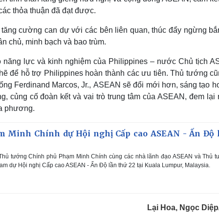
 các thỏa thuận đã đạt được.
tăng cường can dự với các bên liên quan, thúc đẩy ngừng bắn
dân chủ, minh bạch và bao trùm.
 năng lực và kinh nghiệm của Philippines – nước Chủ tịch 
ẽ để hỗ trợ Philippines hoàn thành các ưu tiên. Thủ tướng cũ
hống Ferdinand Marcos, Jr., ASEAN sẽ đổi mới hơn, sáng tạo h
g, củng cố đoàn kết và vai trò trung tâm của ASEAN, đem lại 
ịa phương.
m Minh Chính dự Hội nghị Cấp cao ASEAN - Ấn Độ 
 Thủ tướng Chính phủ Phạm Minh Chính cùng các nhà lãnh đạo ASEAN và Thủ t
am dự Hội nghị Cấp cao ASEAN - Ấn Độ lần thứ 22 tại Kuala Lumpur, Malaysia.
Lại Hoa, Ngọc Diệ