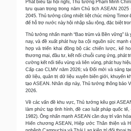
Phát biểu tại hội nghị, Thủ tướng Phạm Minh Ch
tựu quan trọng trong năm Chủ tịch ASEAN 202
2045. Thủ tướng cũng nhiệt liệt chúc mừng Timor
để hỗ trợ nước này hội nhập sâu rộng, đặc biệt tro
Thủ tướng nhấn mạnh “Bao trùm và Bền vững” là 
nay, và đề xuất phát huy ba cội nguồn sức mạnh
hợp và triển khai đồng bộ các chiến lược, kế h
thương mại, đầu tư, kết nối chuỗi cung ứng, phát tr
cường kết nối tiểu vùng và liên vùng, phát huy hi
Cấp cao CLMV năm 2026; và Đổi mới và sáng tạo, 
dữ liệu, quản trị dữ liệu xuyên biên giới, khuyến
tạo ASEAN. Nhân dịp này, Thủ tướng thông báo V
2026.
Về các vấn đề khu vực, Thủ tướng kêu gọi ASEAN 
làm phức tạp tình hình, đề cao luật pháp quốc 
1982). Ông nhấn mạnh ASEAN cần duy trì văn hóa đố
Hiến chương ASEAN, Hiệp ước Thân thiện và Hợ
nghênh Campuchia và Thái Lan kiên trì đối thoại t