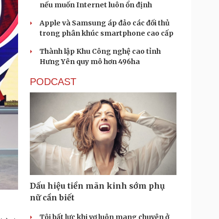
nếu muốn Internet luôn ổn định
Apple và Samsung áp đảo các đối thủ
trong phân khúc smartphone cao cấp
Thành lập Khu Công nghệ cao tỉnh
Hưng Yên quy mô hơn 496ha
PODCAST
Dấu hiệu tiền mãn kinh sớm phụ
nữ cần biết
Tôi bất lực khi vợ luôn mang chuyện ở