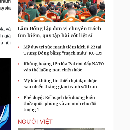
 tham
Doanh nghiệp 24h
Tin Công nghệ
aysia
Doanh nhân
Trải nghiệm
ì cộng đồng
Chuyển đổi số
Lâm Đồng lập đơn vị chuyên trách
ta và
u lịch
Podcast
tìm kiếm, quy tập hài cốt liệt sĩ
h giá
Tư vấn
Câu chuyện thời sự
và hội
Săn Tour
Đọc truyện đêm khuya
Mỹ duy trì sức mạnh tiêm kích F-22 tại
heck-in
Cửa sổ tình yêu
Trung Đông bằng “mạch máu” KC-135
Kể chuyện cho bé
Khủng hoảng tên lửa Patriot đẩy NATO
Hạt giống tâm hồn
vào thế lưỡng nan chiến lược
Mỹ bác thông tin thiếu hụt đạn dược
sau nhiều tháng giao tranh với Iran
Phê duyệt Kế hoạch bồi dưỡng kiến
thức quốc phòng và an ninh cho đối
tượng 1
NGƯỜI VIỆT