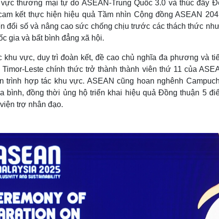
u vực thương mại tự do ASEAN-Trung Quốc 3.0 và thúc đẩy Đố
 cam kết thực hiện hiệu quả Tầm nhìn Cộng đồng ASEAN 204
yển đổi số và nâng cao sức chống chịu trước các thách thức nh
ốc gia và bất bình đẳng xã hội.
 khu vực, duy trì đoàn kết, đề cao chủ nghĩa đa phương và ti
Timor-Leste chính thức trở thành thành viên thứ 11 của ASE
iến trình hợp tác khu vực. ASEAN cũng hoan nghênh Campuch
a bình, đồng thời ủng hộ triển khai hiệu quả Đồng thuận 5 đi
viện trợ nhân đạo.