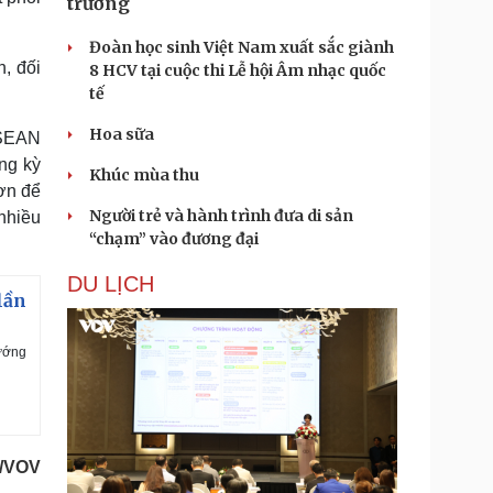
trưởng
Đoàn học sinh Việt Nam xuất sắc giành
, đối
8 HCV tại cuộc thi Lễ hội Âm nhạc quốc
tế
Hoa sữa
ASEAN
ng kỳ
Khúc mùa thu
ơn để
Người trẻ và hành trình đưa di sản
nhiều
“chạm” vào đương đại
DU LỊCH
lần
ướng
p/VOV