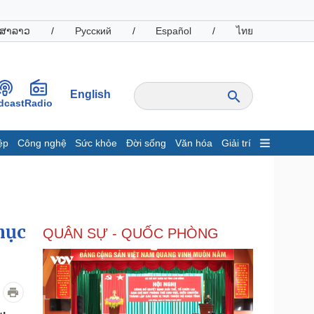
ສາລາວ
/
Русский
/
Español
/
ไทย
English
dcast
Radio
ệp
Công nghệ
Sức khỏe
Đời sống
Văn hóa
Giải trí
inh tế
Thị trường
ất động sản
Giá vàng
hởi nghiệp
Tiêu dùng
Tỷ giá
mục
QUÂN SỰ - QUỐC PHÒNG
Chứng khoán
Giá cà phê
oanh nghiệp
Công nghệ
hông tin doanh nghiệp
Sành điệu