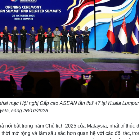
khai mạc Hội nghị Cấp cao ASEAN lần thứ 47 tại Kuala Lumpur
ysia, sáng 26/10/2025.
ổi bật trong năm Chủ tịch 2025 của Malaysia, nhất trí thúc đ
thời mở rộng và làm sâu sắc hơn quan hệ với các đối tác, tro