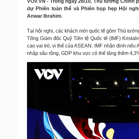
VOV.VN - Trong ngày 26/10, Thủ tướng Chính
Tin nóng
Việt Nam
dự Phiên toàn thể và Phiên họp hẹp Hội ngh
Tư vấn luật
Phân tích
Anwar Ibrahim.
Tại hội nghị, các khách mời quốc tế gồm Thủ tướ
Sức khỏe
Đời sống
Tổng Giám đốc Quỹ Tiền tệ Quốc tế (IMF) Kristal
Dinh dưỡng - món ngon
Nhà đẹp
cao vai trò, vị thế của ASEAN. IMF nhận định nếu 
Cây thuốc
Blog
nhập sâu rộng, GDP khu vực có thể tăng thêm 4,3% 
Sản phụ khoa
Tình yêu - Gia đình
Nhi khoa
Nam khoa
Làm đẹp - giảm cân
Phòng mạch online
Ăn sạch sống khỏe
Cải chính