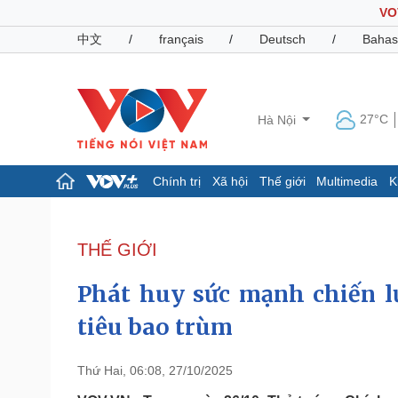
VO
中文
/
français
/
Deutsch
/
Bahas
27°C
Hà Nội
Chính trị
Xã hội
Thế giới
Multimedia
K
Chính trị
Xã hội
Đảng
Tin 24h
THẾ GIỚI
Tổ chức nhân sự
Dự báo thời tiết
Quốc hội
Giáo dục
Phát huy sức mạnh chiến l
Nhận diện sự thật
Dấu ấn VOV
Việc làm
tiêu bao trùm
Biển đảo
Pháp luật
Quân sự - Quốc phòng
Thứ Hai, 06:08, 27/10/2025
Vụ án
Vũ khí