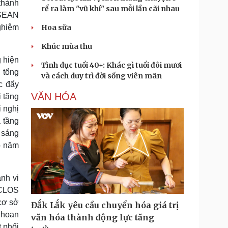
thành
rể ra làm "vũ khí" sau mỗi lần cãi nhau
ASEAN
ghiệm
Hoa sữa
Khúc mùa thu
 hiện
Tình dục tuổi 40+: Khác gì tuổi đôi mươi
 tổng
và cách duy trì đời sống viên mãn
c đẩy
VĂN HÓA
i tăng
i nghị
 tầng
i sáng
o năm
nh vi
NCLOS
 cơ sở
Đắk Lắk yêu cầu chuyển hóa giá trị
 hoan
văn hóa thành động lực tăng
t phối