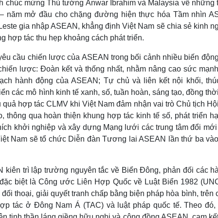
ính chúc mừng Thủ tướng Anwar Ibrahim và Malaysia về những 
5 – năm mở đầu cho chặng đường hiện thực hóa Tầm nhìn 
-Leste gia nhập ASEAN, khẳng định Việt Nam sẽ chia sẻ kinh n
ng hợp tác thu hẹp khoảng cách phát triển.
yêu cầu chiến lược của ASEAN trong bối cảnh nhiều biến động
 chiến lược: Đoàn kết và thống nhất, nhằm nâng cao sức mạnh
oạch hành động của ASEAN; Tự chủ và liên kết nội khối, thú
iển các mô hình kinh tế xanh, số, tuần hoàn, sáng tạo, đồng thờ
ệu quả hợp tác CLMV khi Việt Nam đảm nhận vai trò Chủ tịch Hộ
thông qua hoàn thiện khung hợp tác kinh tế số, phát triển hạ
 khích khởi nghiệp và xây dựng Mạng lưới các trung tâm đổi mớ
iệt Nam sẽ tổ chức Diễn đàn Tương lai ASEAN lần thứ ba và
kiên trì lập trường nguyên tắc về Biển Đông, phản đối các hà
tế, đặc biệt là Công ước Liên Hợp Quốc về Luật Biển 1982 (U
i thoại, giải quyết tranh chấp bằng biện pháp hòa bình, trên
p tác ở Đông Nam Á (TAC) và luật pháp quốc tế. Theo đó,
rên tinh thần láng giềng hữu nghị và cộng đồng ASEAN, cam kế