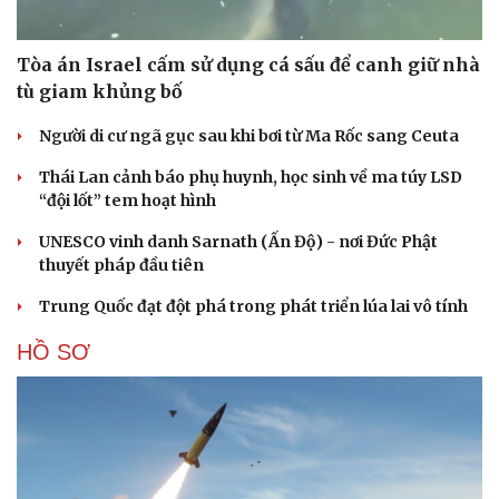
Tòa án Israel cấm sử dụng cá sấu để canh giữ nhà
tù giam khủng bố
Người di cư ngã gục sau khi bơi từ Ma Rốc sang Ceuta
Thái Lan cảnh báo phụ huynh, học sinh về ma túy LSD
“đội lốt” tem hoạt hình
UNESCO vinh danh Sarnath (Ấn Độ) - nơi Đức Phật
thuyết pháp đầu tiên
Trung Quốc đạt đột phá trong phát triển lúa lai vô tính
HỒ SƠ