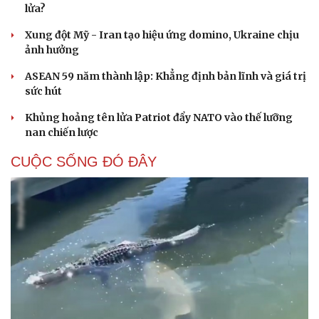
lửa?
Xung đột Mỹ - Iran tạo hiệu ứng domino, Ukraine chịu
ảnh hưởng
ASEAN 59 năm thành lập: Khẳng định bản lĩnh và giá trị
sức hút
Khủng hoảng tên lửa Patriot đẩy NATO vào thế lưỡng
nan chiến lược
CUỘC SỐNG ĐÓ ĐÂY
Cải chính