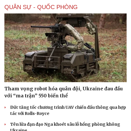
QUÂN SỰ - QUỐC PHÒNG
Doanh nghiệp
Công nghệ
Thông tin doanh nghiệp
Sành điệu
Doanh nghiệp 24h
Tin Công nghệ
Doanh nhân
Trải nghiệm
Vì cộng đồng
Chuyển đổi số
Tham vọng robot hóa quân đội, Ukraine đau đầu
với “ma trận” 550 biến thể
Đức tăng tốc chương trình UAV chiến đấu thông qua hợp
tác với Rolls-Royce
Tên lửa đạn đạo Nga khoét sâu lỗ hổng phòng không
Ukraine