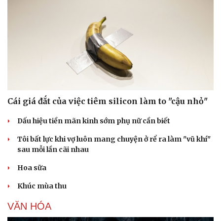
Cái giá đắt của việc tiêm silicon làm to "cậu nhỏ"
Dấu hiệu tiền mãn kinh sớm phụ nữ cần biết
Tôi bất lực khi vợ luôn mang chuyện ở rể ra làm "vũ khí"
sau mỗi lần cãi nhau
Hoa sữa
Khúc mùa thu
VĂN HÓA