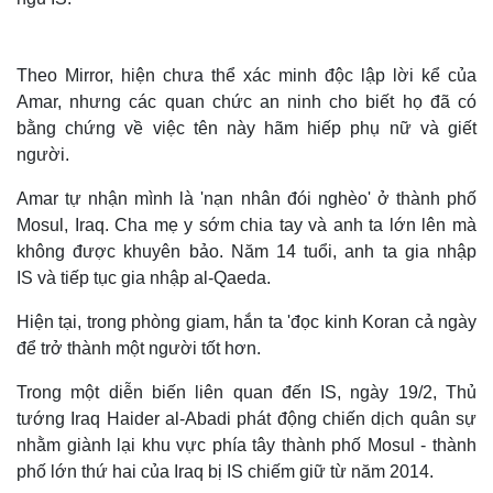
Theo Mirror, hiện chưa thể xác minh độc lập lời kể của
Amar, nhưng các quan chức an ninh cho biết họ đã có
bằng chứng về việc tên này hãm hiếp phụ nữ và giết
người.
Amar tự nhận mình là 'nạn nhân đói nghèo' ở thành phố
Mosul, Iraq. Cha mẹ y sớm chia tay và anh ta lớn lên mà
không được khuyên bảo. Năm 14 tuổi, anh ta gia nhập
IS và tiếp tục gia nhập al-Qaeda.
Hiện tại, trong phòng giam, hắn ta 'đọc kinh Koran cả ngày
để trở thành một người tốt hơn.
Trong một diễn biến liên quan đến IS, ngày 19/2, Thủ
tướng Iraq Haider al-Abadi phát động chiến dịch quân sự
nhằm giành lại khu vực phía tây thành phố Mosul - thành
phố lớn thứ hai của Iraq bị IS chiếm giữ từ năm 2014.