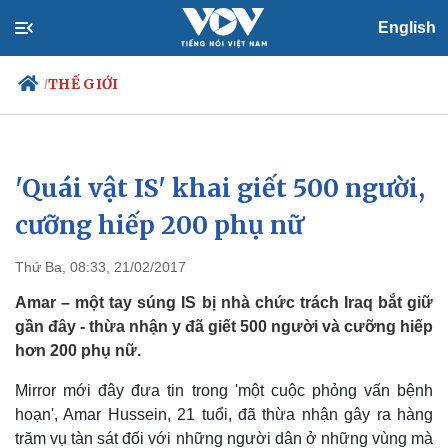
English
THẾ GIỚI
/
'Quái vật IS' khai giết 500 người,
Chính trị
Xã hội
Đảng
Tin 24h
cưỡng hiếp 200 phụ nữ
Tổ chức nhân sự
Dự báo thời tiết
Quốc hội
Giáo dục
Thứ Ba, 08:33, 21/02/2017
Nhận diện sự thật
Dấu ấn VOV
Việc làm
Amar – một tay súng IS bị nhà chức trách Iraq bắt giữ
Biển đảo
gần đây - thừa nhận y đã giết 500 người và cưỡng hiếp
hơn 200 phụ nữ.
Mirror mới đây đưa tin trong 'một cuộc phỏng vấn bệnh
hoạn', Amar Hussein, 21 tuổi, đã thừa nhận gây ra hàng
trăm vụ tàn sát đối với những người dân ở những vùng mà