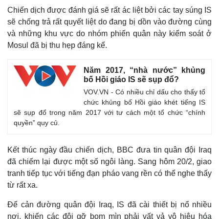
Chiến dịch được đánh giá sẽ rất ác liệt bởi các tay súng IS
sẽ chống trả rất quyết liệt do đang bị dồn vào đường cùng
và những khu vực do nhóm phiến quân này kiểm soát ở
Mosul đã bị thu hẹp đáng kể.
Năm 2017, “nhà nước” khủng
bố Hồi giáo IS sẽ sụp đổ?
VOV.VN - Có nhiều chỉ dấu cho thấy tổ
chức khủng bố Hồi giáo khét tiếng IS
sẽ sụp đổ trong năm 2017 với tư cách một tổ chức “chính
quyền” quy củ.
Thế giới
Multimedia
Kết thúc ngày đầu chiến dịch, BBC đưa tin quân đội Iraq
Quan sát
Video
đã chiếm lại được một số ngôi làng. Sang hôm 20/2, giao
Cuộc sống đó đây
Ảnh
tranh tiếp tục với tiếng đạn pháo vang rền có thể nghe thấy
Hồ sơ
E-Magazine
từ rất xa.
Infographic
Để cản đường quân đội Iraq, IS đã cài thiết bị nổ nhiều
nơi, khiến các đội gỡ bom mìn phải vất vả vô hiệu hóa