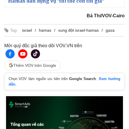
Hamas dàn dựng vụ "thi thể con tin giả"
Bá Thi/VOV-Cairo
Tag:
israel
hamas
xung đột israel-hamas
gaza
Mời quý độc giả theo dõi VOV.VN trên
Thêm VOV trên Google
Chọn VOV làm nguồn ưu tiên trên
Google Search
.
Xem hướng
dẫn.