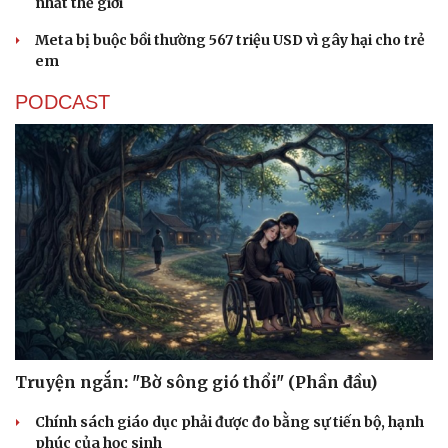
Dinh dưỡng - món ngon
Nhà đẹp
nhất thế giới
Cây thuốc
Blog
Meta bị buộc bồi thường 567 triệu USD vì gây hại cho trẻ
Sản phụ khoa
Tình yêu - Gia đình
em
Nhi khoa
Nam khoa
PODCAST
Làm đẹp - giảm cân
Phòng mạch online
Ăn sạch sống khỏe
Truyện ngắn: "Bờ sông gió thổi" (Phần đầu)
Chính sách giáo dục phải được đo bằng sự tiến bộ, hạnh
phúc của học sinh