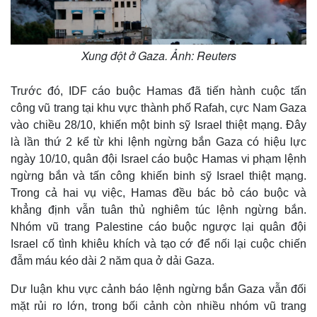
Xung đột ở Gaza. Ảnh: Reuters
Trước đó, IDF cáo buộc Hamas đã tiến hành cuộc tấn
công vũ trang tại khu vực thành phố Rafah, cực Nam Gaza
vào chiều 28/10, khiến một binh sỹ Israel thiệt mạng. Đây
là lần thứ 2 kể từ khi lệnh ngừng bắn Gaza có hiệu lực
ngày 10/10, quân đội Israel cáo buộc Hamas vi phạm lệnh
ngừng bắn và tấn công khiến binh sỹ Israel thiệt mạng.
Trong cả hai vụ việc, Hamas đều bác bỏ cáo buộc và
khẳng định vẫn tuân thủ nghiêm túc lệnh ngừng bắn.
Nhóm vũ trang Palestine cáo buộc ngược lại quân đội
Israel cố tình khiêu khích và tạo cớ để nối lại cuộc chiến
đẫm máu kéo dài 2 năm qua ở dải Gaza.
Dư luận khu vực cảnh báo lệnh ngừng bắn Gaza vẫn đối
mặt rủi ro lớn, trong bối cảnh còn nhiều nhóm vũ trang