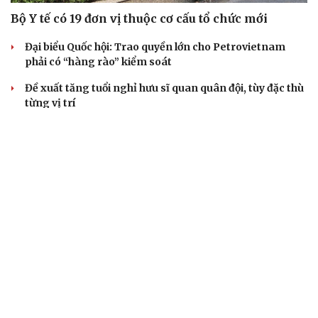
Bộ Y tế có 19 đơn vị thuộc cơ cấu tổ chức mới
Đại biểu Quốc hội: Trao quyền lớn cho Petrovietnam
phải có “hàng rào” kiểm soát
Đề xuất tăng tuổi nghỉ hưu sĩ quan quân đội, tùy đặc thù
từng vị trí
Đại tướng Phan Văn Giang: Cấp phép UAV phải gắn với
định danh để bảo vệ bầu trời
ĐBQH đề xuất nhiều giải pháp hoàn thiện Luật phòng
chống vũ khí hủy diệt hàng loạt
QUAN SÁT