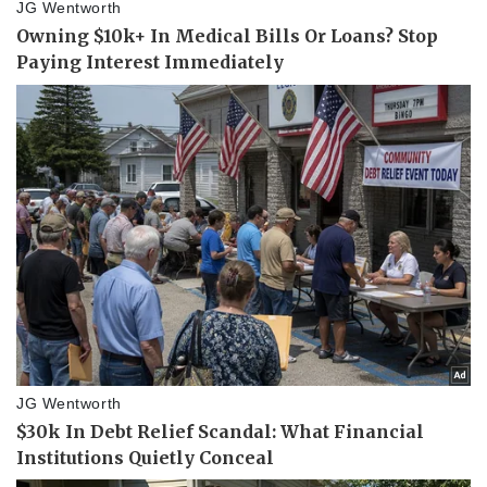
Pháp luật
Quân sự - Quốc phòng
Vụ án
Vũ khí
Tin nóng
Việt Nam
Tư vấn luật
Phân tích