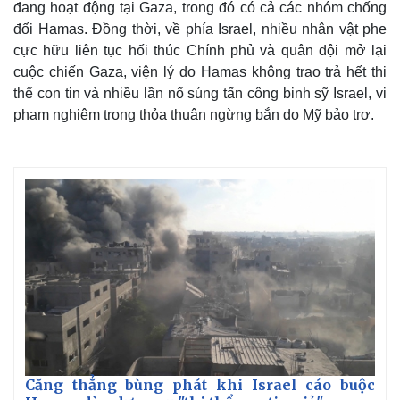
đang hoạt động tại Gaza, trong đó có cả các nhóm chống
đối Hamas. Đồng thời, về phía Israel, nhiều nhân vật phe
cực hữu liên tục hối thúc Chính phủ và quân đội mở lại
cuộc chiến Gaza, viện lý do Hamas không trao trả hết thi
thể con tin và nhiều lần nổ súng tấn công binh sỹ Israel, vi
phạm nghiêm trọng thỏa thuận ngừng bắn do Mỹ bảo trợ.
Thế giới
Multimedia
Quan sát
Video
Cuộc sống đó đây
Ảnh
Hồ sơ
E-Magazine
Infographic
Căng thẳng bùng phát khi Israel cáo buộc