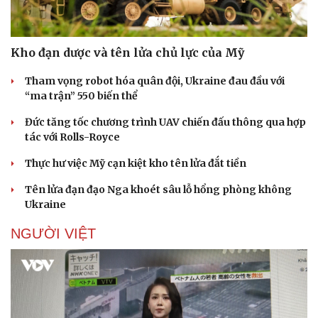
Doanh nhân
Trải nghiệm
Vì cộng đồng
Chuyển đổi số
Kho đạn dược và tên lửa chủ lực của Mỹ
Tham vọng robot hóa quân đội, Ukraine đau đầu với
“ma trận” 550 biến thể
Đức tăng tốc chương trình UAV chiến đấu thông qua hợp
tác với Rolls-Royce
Thực hư việc Mỹ cạn kiệt kho tên lửa đắt tiền
Tên lửa đạn đạo Nga khoét sâu lỗ hổng phòng không
Ukraine
NGƯỜI VIỆT