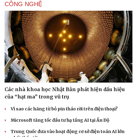
CÔNG NGHỆ
Các nhà khoa học Nhật Bản phát hiện dấu hiệu
của “hạt ma” trong vũ trụ
Vì sao các hãng từ bỏ pin tháo rời trên điện thoại?
Microsoft tăng tốc đầu tư hạ tầng AI tại Ấn Độ
Sức khỏe
Đời sống
Trung Quốc đưa vào hoạt động cơ sở điện toán AI lớn