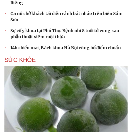
Riêng
Ca nô chở khách tái diễn cảnh bát nháo trên biển Sầm
Sơn
Sự cố y khoa tại Phú Thọ: Bệnh nhi 8 tuổi tử vong sau
Du lịch
Podcast
phẫu thuật viêm ruột thừa
Tư vấn
Câu chuyện thời sự
14h chiều mai, Bách khoa Hà Nội công bố điểm chuẩn
Săn Tour
Đọc truyện đêm khuya
check-in
Cửa sổ tình yêu
SỨC KHỎE
Kể chuyện cho bé
Hạt giống tâm hồn