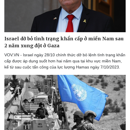
Israel dỡ bỏ tình trạng khẩn cấp ở miền Nam sau
2 năm xung đột ở Gaza
VOV.VN - Israel ngày 28/10 chính thức dỡ bỏ lệnh tình trạng khẩn
cấp được áp dụng suốt hơn hai năm qua tại khu vực miền Nam,
kể từ sau cuộc tấn công của lực lượng Hamas ngày 7/10/2023.
Thể thao
Ô tô - Xe máy
Bóng đá
Ô tô
Lịch thi đấu bóng đá
Xe máy
Thế giới thể thao
Tư vấn
eSports