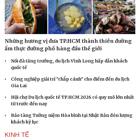
Văn hóa
Giải trí
Sân khấu - Điện ảnh
Nghệ sĩ
Những hương vị đưa TP.HCM thành thiên đường
Văn học
Thời trang
ẩm thực đường phố hàng đầu thế giới
Âm nhạc
Sao Việt
Di sản
Nối đà tăng trưởng, du lịch Vĩnh Long hấp dẫn khách
quốc tế
Công nghiệp giải trí "chắp cánh" cho điểm đến du lịch
Gia Lai
Hội chợ Du lịch quốc tế TP.HCM 2026 có quy mô lớn nhất
từ trước đến nay
Bảo tàng Tưởng niệm Hòa bình tại Nhật Bản đón lượng
khách kỷ lục
KINH TẾ