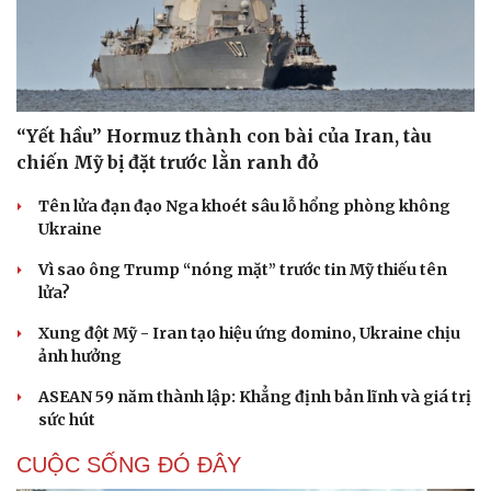
“Yết hầu” Hormuz thành con bài của Iran, tàu
chiến Mỹ bị đặt trước lằn ranh đỏ
Tên lửa đạn đạo Nga khoét sâu lỗ hổng phòng không
Ukraine
Vì sao ông Trump “nóng mặt” trước tin Mỹ thiếu tên
lửa?
Xung đột Mỹ - Iran tạo hiệu ứng domino, Ukraine chịu
ảnh hưởng
ASEAN 59 năm thành lập: Khẳng định bản lĩnh và giá trị
sức hút
CUỘC SỐNG ĐÓ ĐÂY