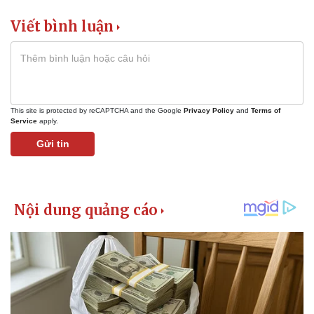
Viết bình luận
This site is protected by reCAPTCHA and the Google
Privacy Policy
and
Terms of
Service
apply.
Gửi tin
Kinh tế
Thị trường
Bất động sản
Giá vàng
Khởi nghiệp
Tiêu dùng
Tỷ giá
Chứng khoán
Giá cà phê