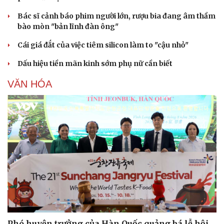
Bác sĩ cảnh báo phim người lớn, rượu bia đang âm thầm
bào mòn "bản lĩnh đàn ông"
Cái giá đắt của việc tiêm silicon làm to "cậu nhỏ"
Dấu hiệu tiền mãn kinh sớm phụ nữ cần biết
VĂN HÓA
Phó huyện trưởng của Hàn Quốc quảng bá lễ hội