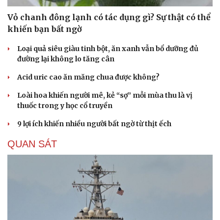
Vỏ chanh đông lạnh có tác dụng gì? Sự thật có thể
khiến bạn bất ngờ
Loại quả siêu giàu tinh bột, ăn xanh vẫn bổ dưỡng đủ
đường lại không lo tăng cân
Acid uric cao ăn măng chua được không?
Loài hoa khiến người mê, kẻ “sợ” mỗi mùa thu là vị
thuốc trong y học cổ truyền
9 lợi ích khiến nhiều người bất ngờ từ thịt ếch
QUAN SÁT