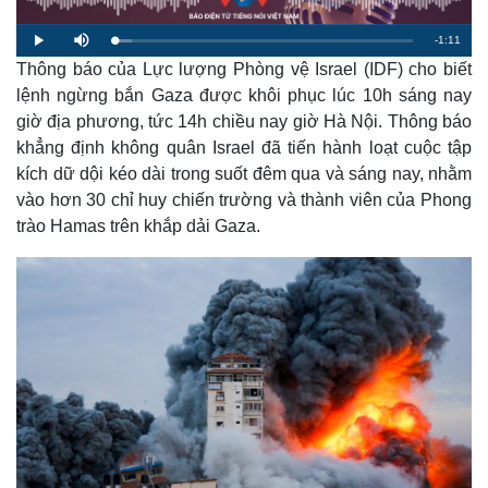
R
-
1:11
L
P
M
o
l
u
a
Thông báo của Lực lượng Phòng vệ Israel (IDF) cho biết
a
t
e
d
y
e
e
lệnh ngừng bắn Gaza được khôi phục lúc 10h sáng nay
d
m
:
giờ địa phương, tức 14h chiều nay giờ Hà Nội. Thông báo
5
.
a
7
khẳng định không quân Israel đã tiến hành loạt cuộc tập
1
%
kích dữ dội kéo dài trong suốt đêm qua và sáng nay, nhằm
i
vào hơn 30 chỉ huy chiến trường và thành viên của Phong
n
trào Hamas trên khắp dải Gaza.
i
n
g
T
i
m
e