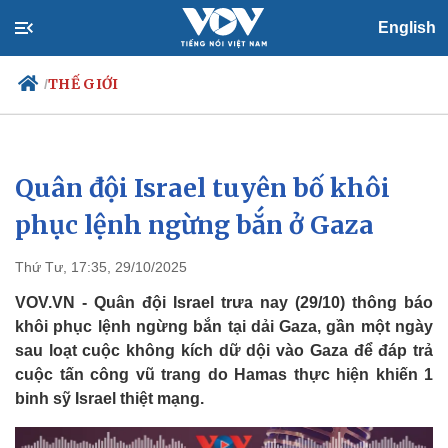
English
THẾ GIỚI
/
Quân đội Israel tuyên bố khôi
Chính trị
Xã hội
Đảng
Tin 24h
phục lệnh ngừng bắn ở Gaza
Tổ chức nhân sự
Dự báo thời tiết
Quốc hội
Giáo dục
Thứ Tư, 17:35, 29/10/2025
Nhận diện sự thật
Dấu ấn VOV
Việc làm
VOV.VN - Quân đội Israel trưa nay (29/10) thông báo
Biển đảo
khôi phục lệnh ngừng bắn tại dải Gaza, gần một ngày
sau loạt cuộc không kích dữ dội vào Gaza để đáp trả
cuộc tấn công vũ trang do Hamas thực hiện khiến 1
binh sỹ Israel thiệt mạng.