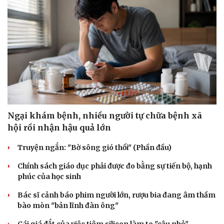
Sức khỏe
Đời sống
Dinh dưỡng - món ngon
Nhà đẹp
Cây thuốc
Blog
Sản phụ khoa
Tình yêu - Gia đình
Ngại khám bệnh, nhiều người tự chữa bệnh xã
Nhi khoa
hội rồi nhận hậu quả lớn
Nam khoa
Làm đẹp - giảm cân
Truyện ngắn: "Bờ sông gió thổi" (Phần đầu)
Phòng mạch online
Ăn sạch sống khỏe
Chính sách giáo dục phải được đo bằng sự tiến bộ, hạnh
phúc của học sinh
Bác sĩ cảnh báo phim người lớn, rượu bia đang âm thầm
bào mòn "bản lĩnh đàn ông"