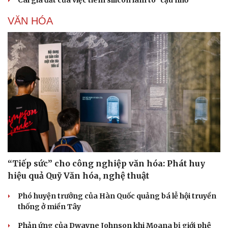
Cái giá đắt của việc tiêm silicon làm to "cậu nhỏ"
VĂN HÓA
“Tiếp sức” cho công nghiệp văn hóa: Phát huy
hiệu quả Quỹ Văn hóa, nghệ thuật
Phó huyện trưởng của Hàn Quốc quảng bá lễ hội truyền
thống ở miền Tây
Phản ứng của Dwayne Johnson khi Moana bị giới phê