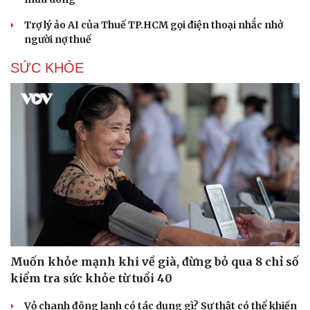
Trợ lý ảo AI của Thuế TP.HCM gọi điện thoại nhắc nhở
người nợ thuế
SỨC KHỎE
Du lịch
Podcast
Muốn khỏe mạnh khi về già, đừng bỏ qua 8 chỉ số
Tư vấn
Câu chuyện thời sự
kiểm tra sức khỏe từ tuổi 40
Săn Tour
Đọc truyện đêm khuya
check-in
Cửa sổ tình yêu
Vỏ chanh đông lạnh có tác dụng gì? Sự thật có thể khiến
Kể chuyện cho bé