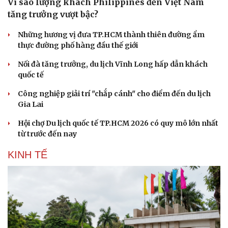
Vì sao lượng khách Philippines đến Việt Nam
tăng trưởng vượt bậc?
Những hương vị đưa TP.HCM thành thiên đường ẩm
thực đường phố hàng đầu thế giới
Nối đà tăng trưởng, du lịch Vĩnh Long hấp dẫn khách
quốc tế
Công nghiệp giải trí "chắp cánh" cho điểm đến du lịch
Gia Lai
Hội chợ Du lịch quốc tế TP.HCM 2026 có quy mô lớn nhất
từ trước đến nay
Văn hóa
Giải trí
KINH TẾ
Sân khấu - Điện ảnh
Nghệ sĩ
Văn học
Thời trang
Âm nhạc
Sao Việt
Di sản