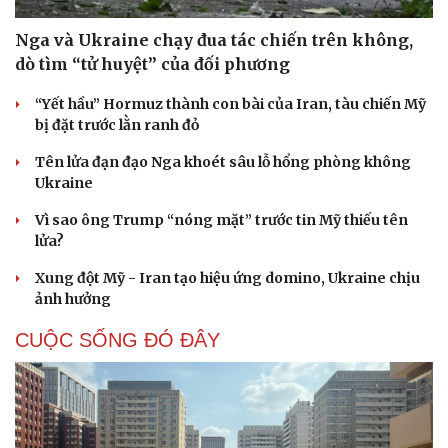
Nga và Ukraine chạy đua tác chiến trên không,
dò tìm “tử huyệt” của đối phương
“Yết hầu” Hormuz thành con bài của Iran, tàu chiến Mỹ
bị đặt trước lằn ranh đỏ
Tên lửa đạn đạo Nga khoét sâu lỗ hổng phòng không
Ukraine
Vì sao ông Trump “nóng mặt” trước tin Mỹ thiếu tên
lửa?
Xung đột Mỹ - Iran tạo hiệu ứng domino, Ukraine chịu
ảnh hưởng
CUỘC SỐNG ĐÓ ĐÂY