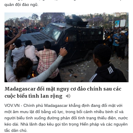
quân đội đào ngũ.
Thể thao
Ô tô - Xe máy
Bóng đá
Ô tô
Lịch thi đấu bóng đá
Xe máy
Thế giới thể thao
Tư vấn
eSports
Hậu trường
Madagascar đối mặt nguy cơ đảo chính sau các
cuộc biểu tình lan rộng
VOV.VN - Chính phủ Madagascar khẳng định đang đối mặt với
một âm mưu lật đổ bằng vũ lực, trong bối cảnh nhiều binh sĩ và
người biểu tình xuống đường phản đối tình trạng thiếu điện, nước
kéo dài. Nhà lãnh đạo kêu gọi tôn trọng Hiến pháp và các nguyên
tắc dân chủ.