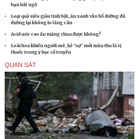
bạn bất ngờ
Hạt giống tâm hồn
Loại quả siêu giàu tinh bột, ăn xanh vẫn bổ dưỡng đủ
đường lại không lo tăng cân
Acid uric cao ăn măng chua được không?
Loài hoa khiến người mê, kẻ “sợ” mỗi mùa thu là vị
thuốc trong y học cổ truyền
QUAN SÁT