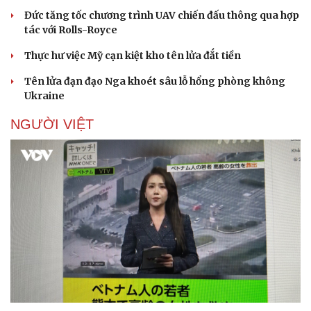
Đức tăng tốc chương trình UAV chiến đấu thông qua hợp
tác với Rolls-Royce
Thực hư việc Mỹ cạn kiệt kho tên lửa đắt tiền
Doanh nghiệp
Công nghệ
Tên lửa đạn đạo Nga khoét sâu lỗ hổng phòng không
Thông tin doanh nghiệp
Sành điệu
Ukraine
Doanh nghiệp 24h
Tin Công nghệ
Doanh nhân
Trải nghiệm
NGƯỜI VIỆT
Vì cộng đồng
Chuyển đổi số