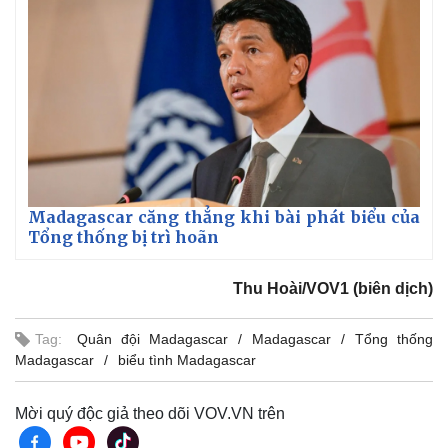
Madagascar căng thẳng khi bài phát biểu của
Tổng thống bị trì hoãn
Thu Hoài/VOV1 (biên dịch)
Thế giới
Multimedia
Quan sát
Video
Cuộc sống đó đây
Ảnh
Tag:
Quân đội Madagascar
Madagascar
Tổng thống
Hồ sơ
E-Magazine
Madagascar
biểu tình Madagascar
Infographic
Mời quý độc giả theo dõi VOV.VN trên