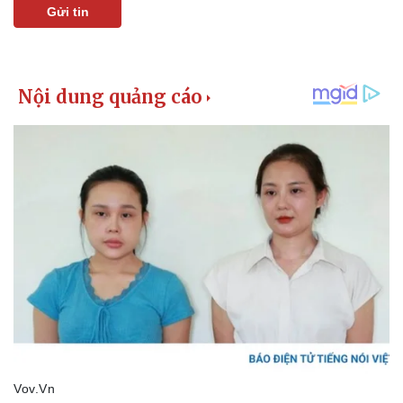
Gửi tin
Kinh tế
Thị trường
Bất động sản
Giá vàng
Khởi nghiệp
Tiêu dùng
Tỷ giá
Chứng khoán