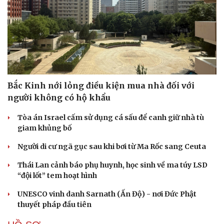
Bắc Kinh nới lỏng điều kiện mua nhà đối với
người không có hộ khẩu
Tòa án Israel cấm sử dụng cá sấu để canh giữ nhà tù
giam khủng bố
Người di cư ngã gục sau khi bơi từ Ma Rốc sang Ceuta
Thái Lan cảnh báo phụ huynh, học sinh về ma túy LSD
“đội lốt” tem hoạt hình
UNESCO vinh danh Sarnath (Ấn Độ) - nơi Đức Phật
thuyết pháp đầu tiên
Cải chính