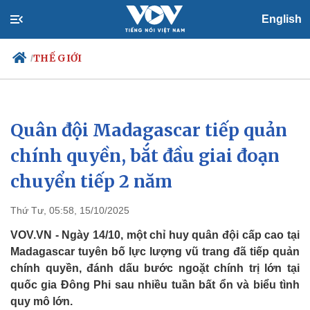
English
THẾ GIỚI
/
Quân đội Madagascar tiếp quản
Chính trị
Xã hội
Đảng
Tin 24h
chính quyền, bắt đầu giai đoạn
Tổ chức nhân sự
Dự báo thời tiết
chuyển tiếp 2 năm
Quốc hội
Giáo dục
Nhận diện sự thật
Dấu ấn VOV
Việc làm
Thứ Tư, 05:58, 15/10/2025
Biển đảo
VOV.VN - Ngày 14/10, một chỉ huy quân đội cấp cao tại
Madagascar tuyên bố lực lượng vũ trang đã tiếp quản
chính quyền, đánh dấu bước ngoặt chính trị lớn tại
quốc gia Đông Phi sau nhiều tuần bất ổn và biểu tình
quy mô lớn.