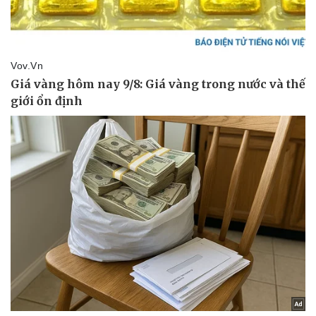
Vụ án
Vũ khí
Tin nóng
Việt Nam
Tư vấn luật
Phân tích