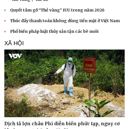
Quyết tâm gỡ “Thẻ vàng” IUU trong năm 2026
Thúc đẩy thanh toán không dùng tiền mặt ở Việt Nam
Phổ biến pháp luật thủy sản tận các bè nuôi
XÃ HỘI
Du lịch
Podcast
Tư vấn
Câu chuyện thời sự
Săn Tour
Đọc truyện đêm khuya
check-in
Cửa sổ tình yêu
Dịch tả lợn châu Phi diễn biến phức tạp, nguy cơ
Kể chuyện cho bé