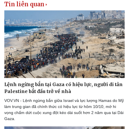
Tin liên quan
Thể thao
Ô tô - Xe máy
Bóng đá
Ô tô
Lịch thi đấu bóng đá
Xe máy
Thế giới thể thao
Tư vấn
eSports
Hậu trường
Lệnh ngừng bắn tại Gaza có hiệu lực, người di tản
Palestine bắt đầu trở về nhà
VOV.VN - Lệnh ngừng bắn giữa Israel và lực lượng Hamas do Mỹ
làm trung gian đã chính thức có hiệu lực từ hôm 10/10, mở hi
vọng chấm dứt cuộc xung đột kéo dài suốt hơn 2 năm qua tại Dải
Gaza.