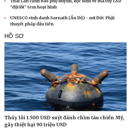
Thái Lan cảnh báo phụ huynh, học sinh về ma túy LSD
“đội lốt” tem hoạt hình
UNESCO vinh danh Sarnath (Ấn Độ) - nơi Đức Phật
thuyết pháp đầu tiên
HỒ SƠ
Thủy lôi 1.500 USD suýt đánh chìm tàu chiến Mỹ,
gây thiệt hại 90 triệu USD