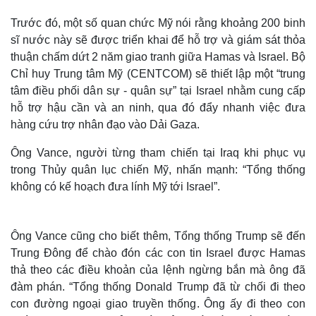
Trước đó, một số quan chức Mỹ nói rằng khoảng 200 binh
sĩ nước này sẽ được triển khai để hỗ trợ và giám sát thỏa
thuận chấm dứt 2 năm giao tranh giữa Hamas và Israel. Bộ
Chỉ huy Trung tâm Mỹ (CENTCOM) sẽ thiết lập một “trung
tâm điều phối dân sự - quân sự” tại Israel nhằm cung cấp
hỗ trợ hậu cần và an ninh, qua đó đẩy nhanh việc đưa
hàng cứu trợ nhân đạo vào Dải Gaza.
Ông Vance, người từng tham chiến tại Iraq khi phục vụ
trong Thủy quân lục chiến Mỹ, nhấn mạnh: “Tổng thống
không có kế hoạch đưa lính Mỹ tới Israel”.
Ông Vance cũng cho biết thêm, Tổng thống Trump sẽ đến
Trung Đông để chào đón các con tin Israel được Hamas
thả theo các điều khoản của lệnh ngừng bắn mà ông đã
đàm phán. “Tổng thống Donald Trump đã từ chối đi theo
con đường ngoại giao truyền thống. Ông ấy đi theo con