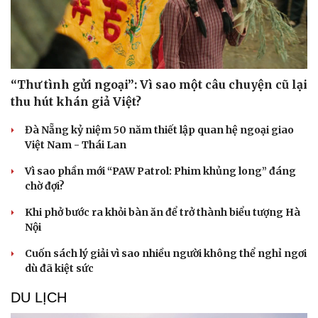
“Thư tình gửi ngoại”: Vì sao một câu chuyện cũ lại
thu hút khán giả Việt?
Đà Nẵng kỷ niệm 50 năm thiết lập quan hệ ngoại giao
Việt Nam - Thái Lan
Vì sao phần mới “PAW Patrol: Phim khủng long” đáng
chờ đợi?
Văn hóa
Giải trí
Khi phở bước ra khỏi bàn ăn để trở thành biểu tượng Hà
Nội
Sân khấu - Điện ảnh
Nghệ sĩ
Văn học
Thời trang
Cuốn sách lý giải vì sao nhiều người không thể nghỉ ngơi
Âm nhạc
Sao Việt
dù đã kiệt sức
Di sản
DU LỊCH