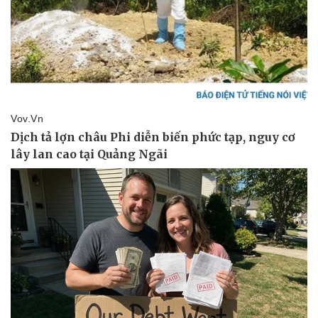
Vụ án
Vũ khí
Tin nóng
Việt Nam
Tư vấn luật
Phân tích