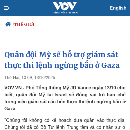
English
THẾ GIỚI
/
Quân đội Mỹ sẽ hỗ trợ giám sát
Chính trị
Xã hội
Đảng
Tin 24h
thực thi lệnh ngừng bắn ở Gaza
Tổ chức nhân sự
Dự báo thời tiết
Quốc hội
Giáo dục
Thứ Hai, 10:09, 13/10/2025
Nhận diện sự thật
Dấu ấn VOV
Việc làm
VOV.VN - Phó Tổng thống Mỹ JD Vance ngày 13/10 cho
Biển đảo
biết, quân đội Mỹ tại Israel sẽ đóng vai trò hạn chế
trong việc giám sát các bên thực thi lệnh ngừng bắn ở
Gaza.
"Chúng tôi không có kế hoạch đưa quân vào thực địa.
Chúng tôi đã có Bộ Tư lệnh Trung tâm và có nhân sự ở