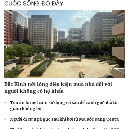
CUỘC SỐNG ĐÓ ĐÂY
Bắc Kinh nới lỏng điều kiện mua nhà đối với
người không có hộ khẩu
Tòa án Israel cấm sử dụng cá sấu để canh giữ nhà tù
giam khủng bố
Người di cư ngã gục sau khi bơi từ Ma Rốc sang Ceuta