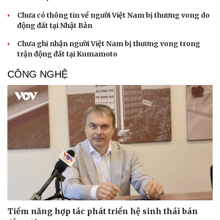
Chưa có thông tin về người Việt Nam bị thương vong do
động đất tại Nhật Bản
Chưa ghi nhận người Việt Nam bị thương vong trong
trận động đất tại Kumamoto
CÔNG NGHỆ
Sức khỏe
Đời sống
Dinh dưỡng - món ngon
Nhà đẹp
Cây thuốc
Blog
Sản phụ khoa
Tình yêu - Gia đình
Nhi khoa
Nam khoa
Làm đẹp - giảm cân
Phòng mạch online
Ăn sạch sống khỏe
Tiềm năng hợp tác phát triển hệ sinh thái bán