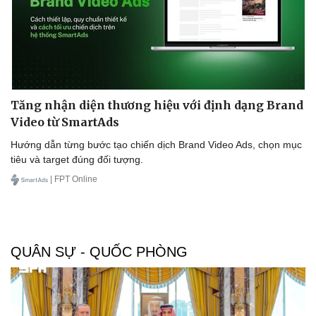
Doanh nghiệp
Công nghệ
Thông tin doanh nghiệp
Sành điệu
Doanh nghiệp 24h
Tin Công nghệ
Tăng nhận diện thương hiệu với định dạng Brand
Doanh nhân
Trải nghiệm
Video từ SmartAds
Vì cộng đồng
Chuyển đổi số
Hướng dẫn từng bước tạo chiến dịch Brand Video Ads, chọn mục
tiêu và target đúng đối tượng.
| FPT Online
QUÂN SỰ - QUỐC PHÒNG