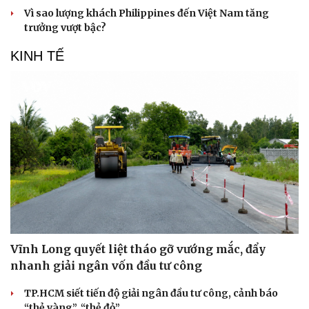
Vì sao lượng khách Philippines đến Việt Nam tăng
trưởng vượt bậc?
KINH TẾ
Vĩnh Long quyết liệt tháo gỡ vướng mắc, đẩy
nhanh giải ngân vốn đầu tư công
TP.HCM siết tiến độ giải ngân đầu tư công, cảnh báo
“thẻ vàng”, “thẻ đỏ”