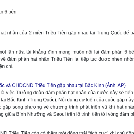
Lịch thi đấu bóng đá
Xe máy
Thế giới thể thao
Tư vấn
án 6 bên
eSports
V
Hậu trường
ạt nhân của 2 miền Triều Tiên gặp nhau tại Trung Quốc để b
Văn hóa
Giải trí
D
Sân khấu - Điện ảnh
Nghệ sĩ
Văn học
Thời trang
ột lần nữa tái khẳng định mong muốn nối lại đàm phán 6 b
Âm nhạc
Sao Việt
c
về đàm phán hạt nhân Triều Tiên lại tiếp tục được nhen nhóm
Di sản
ện chí.
c và CHDCND Triều Tiên gặp nhau tại Bắc Kinh (Ảnh: AP)
 là việc Trưởng đoàn đàm phán hạt nhân của nước này sẽ tiến
ại Bắc Kinh (Trung Quốc). Nội dung dự kiến của cuộc gặp này 
c gặp song phương về chương trình phát triển vũ khí hạt nhâ
 giữa Bình Nhưỡng và Seoul trên lộ trình tiến tới vòng đàm p
D Triều Tiên còn có thêm một động thái “tích cực” khi chủ độ