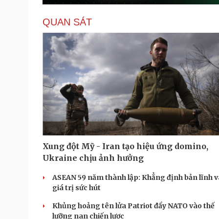
QUAN SÁT
Xung đột Mỹ - Iran tạo hiệu ứng domino,
Ukraine chịu ảnh hưởng
ASEAN 59 năm thành lập: Khẳng định bản lĩnh v
giá trị sức hút
Khủng hoảng tên lửa Patriot đẩy NATO vào thế
lưỡng nan chiến lược