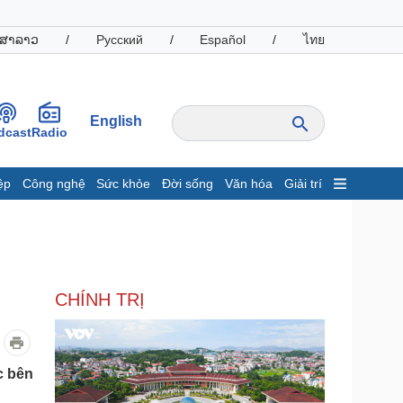
ສາລາວ
/
Русский
/
Español
/
ไทย
English
dcast
Radio
ệp
Công nghệ
Sức khỏe
Đời sống
Văn hóa
Giải trí
inh tế
Thị trường
ất động sản
Giá vàng
hởi nghiệp
Tiêu dùng
Tỷ giá
CHÍNH TRỊ
Chứng khoán
Giá cà phê
oanh nghiệp
Công nghệ
c bên
hông tin doanh nghiệp
Sành điệu