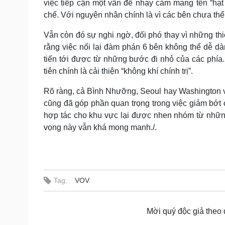
việc tiếp cận một vấn đề nhạy cảm mang tên “hạ
chế. Với nguyên nhân chính là vì các bên chưa thể
Vẫn còn đó sự nghi ngờ, đối phó thay vì những thi
rằng việc nối lại đàm phán 6 bên không thể dễ d
tiến tới được từ những bước đi nhỏ của các phía
tiên chính là cải thiện “không khí chính trị”.
Rõ ràng, cả Bình Nhưỡng, Seoul hay Washington v
cũng đã góp phần quan trọng trong việc giảm bớt c
hợp tác cho khu vực lại được nhen nhóm từ nhữ
vọng này vẫn khá mong manh./.
Tag:
VOV
Mời quý độc giả theo