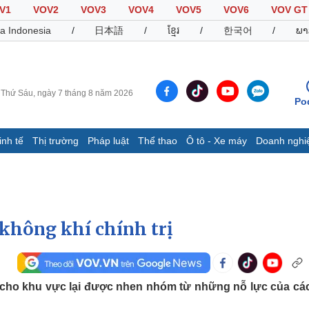
V1
VOV2
VOV3
VOV4
VOV5
VOV6
VOV GT
a Indonesia
/
日本語
/
ខ្មែរ
/
한국어
/
ພາ
Thứ Sáu, ngày 7 tháng 8 năm 2026
Po
inh tế
Thị trường
Pháp luật
Thể thao
Ô tô - Xe máy
Doanh nghi
Thế giới
Multimedia
K
Quan sát
Video
B
Cuộc sống đó đây
Ảnh
K
Hồ sơ
E-Magazine
 không khí chính trị
Infographic
Thể thao
Ô tô - Xe máy
D
c cho khu vực lại được nhen nhóm từ những nỗ lực của cá
Bóng đá
Ô tô
T