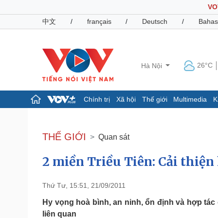
VO
中文
/
français
/
Deutsch
/
Bahas
26°C
Hà Nội
Chính trị
Xã hội
Thế giới
Multimedia
K
Chính trị
Xã hội
Đảng
Tin 24h
THẾ GIỚI
Quan sát
Tổ chức nhân sự
Dự báo thời tiết
Quốc hội
Giáo dục
2 miền Triều Tiên: Cải thiện
Nhận diện sự thật
Dấu ấn VOV
Việc làm
Biển đảo
Thứ Tư, 15:51, 21/09/2011
Pháp luật
Quân sự - Quốc phòng
Hy vọng hoà bình, an ninh, ổn định và hợp tá
Vụ án
Vũ khí
liên quan