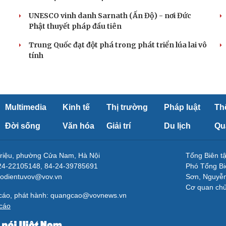
UNESCO vinh danh Sarnath (Ấn Độ) - nơi Đức
Phật thuyết pháp đầu tiên
Trung Quốc đạt đột phá trong phát triển lúa lai vô
tính
Multimedia
Kinh tế
Thị trường
Pháp luật
Th
Đời sống
Văn hóa
Giải trí
Du lịch
Qu
Triệu, phường Cửa Nam, Hà Nội
Tổng Biên 
-24-22105148, 84-24-39785691
Phó Tổng Bi
aodientuvov@vov.vn
Sơn, Nguyễn
Cơ quan ch
 cáo, phát hành: quangcao@vovnews.vn
cáo