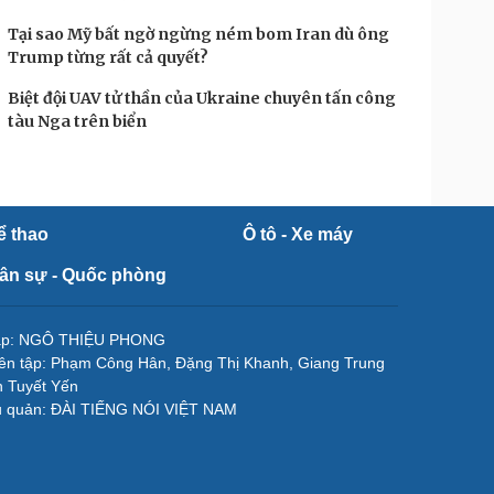
Tại sao Mỹ bất ngờ ngừng ném bom Iran dù ông
Trump từng rất cả quyết?
Biệt đội UAV tử thần của Ukraine chuyên tấn công
tàu Nga trên biển
ể thao
Ô tô - Xe máy
ân sự - Quốc phòng
tập: NGÔ THIỆU PHONG
ên tập: Phạm Công Hân, Đặng Thị Khanh, Giang Trung
 Tuyết Yến
ủ quản: ĐÀI TIẾNG NÓI VIỆT NAM