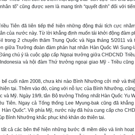
hân tố” cũng được xem là mang tính “quyết định” đối với tiến 
iều Tiên đã liên tiếp thể hiện những động thái tích cực nhằ
nhân của nước này. Từ lời khẳng định muốn tái khởi động đàm p
l trong 2 chuyến thăm Trung Quốc và Nga tháng 5/2011 và 
tiên giữa Trưởng đoàn đàm phán hạt nhân Hàn Quốc Wi Sung-l
. Đáng chú ý là cuộc gặp cấp Ngoại trưởng giữa CHDCND Triều
donesia và hội đàm Thứ trưởng ngoại giao Mỹ - Triều cũng 
ổ bể cuối năm 2008, chưa khi nào Bình Nhưỡng cởi mở và thiệ
hiện tại. Thêm vào đó, cùng với nỗ lực của Bình Nhưỡng, cũng
ốc và Mỹ. Ngày 19/9, tân Bộ trưởng Thống nhất Hàn Quốc Yu W
Triều Tiên. Ngay cả Tổng thống Lee Myung-bak cũng đã khẳng 
i với Hàn Quốc”. Về phía Mỹ, nước này đã hứa cung cấp cho C
iúp Bình Nhưỡng khắc phục khó khăn do thiên tai.
, tất cả các bên thể hiện những bước đi mềm dẻo và linh hoạt 