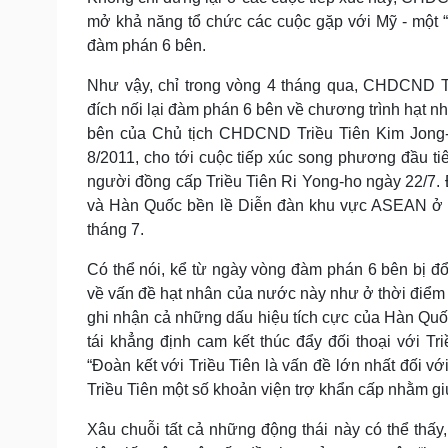
mở khả năng tổ chức các cuộc gặp với Mỹ - một “n
đàm phán 6 bên.
Như vậy, chỉ trong vòng 4 tháng qua, CHDCND Tr
đích nối lại đàm phán 6 bên về chương trình hạt 
bên của Chủ tịch CHDCND Triều Tiên Kim Jong-i
8/2011, cho tới cuộc tiếp xúc song phương đầu 
người đồng cấp Triều Tiên Ri Yong-ho ngày 22/7
và Hàn Quốc bền lề Diễn đàn khu vực ASEAN ở In
tháng 7.
Có thể nói, kể từ ngày vòng đàm phán 6 bên bị đ
về vấn đề hạt nhân của nước này như ở thời điểm 
ghi nhận cả những dấu hiệu tích cực của Hàn Qu
tái khẳng định cam kết thúc đẩy đối thoại với 
“Đoàn kết với Triều Tiên là vấn đề lớn nhất đố
Triều Tiên một số khoản viện trợ khẩn cấp nhằm g
Xâu chuỗi tất cả những động thái này có thể thấy