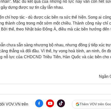
t nhân”. Mặc dù kết quả của những nỗ lực này vẫn còn hết sứ
 gây dựng được sự tin cậy lẫn nhau.
ện chí hợp tác - dù được các bên ra sức thể hiện. Song ai cũn
àng thành công trong một sớm một chiều. Thành công này chỉ c
. Bởi thế, theo Nhật báo Đông Á, điều mà các bên hướng đến 
ẫn chưa sẵn sàng nhượng bộ nhau, nhưng đồng ý tiếp xúc trực
ăng thẳng và đối đầu. Vì thế, hy vọng hoà bình, an ninh, ổn đ
ng nỗ lực của CHDCND Triều Tiên, Hàn Quốc và các bên cho 
Ngân 
 dõi VOV.VN trên
Thêm VOV trên Goo