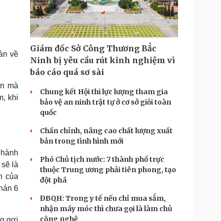
Doanh nghiệp 24h
Tin Công nghệ
Doanh nhân
Trải nghiệm
ì cộng đồng
Chuyển đổi số
Giám đốc Sở Công Thương Bắc
àn về
u lịch
Podcast
Ninh bị yêu cầu rút kinh nghiệm vì
Tư vấn
Câu chuyện thời sự
báo cáo quá sơ sài
Săn Tour
Đọc truyện đêm khuya
ên mà
heck-in
Cửa sổ tình yêu
Chung kết Hội thi lực lượng tham gia
, khi
Kể chuyện cho bé
bảo vệ an ninh trật tự ở cơ sở giỏi toàn
Hạt giống tâm hồn
quốc
Chấn chỉnh, nâng cao chất lượng xuất
bản trong tình hình mới
 hành
Phó Chủ tịch nước: 7 thành phố trực
sẽ là
thuộc Trung ương phải tiên phong, tạo
n của
đột phá
hán 6
ĐBQH: Trong y tế nếu chỉ mua sắm,
nhận máy móc thì chưa gọi là làm chủ
công nghệ
ng gợi