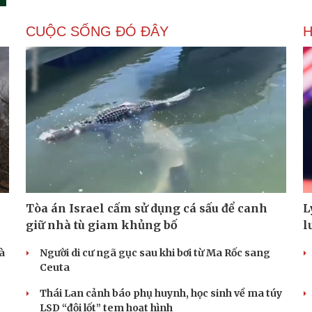
CUỘC SỐNG ĐÓ ĐÂY
Tòa án Israel cấm sử dụng cá sấu để canh
L
giữ nhà tù giam khủng bố
l
à
Người di cư ngã gục sau khi bơi từ Ma Rốc sang
Ceuta
Thái Lan cảnh báo phụ huynh, học sinh về ma túy
LSD “đội lốt” tem hoạt hình