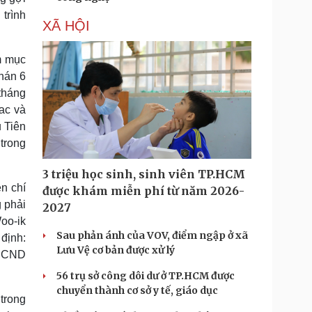
trình
XÃ HỘI
m mục
hán 6
tháng
ac và
 Tiên
trong
3 triệu học sinh, sinh viên TP.HCM
n chí
được khám miễn phí từ năm 2026-
 phải
2027
oo-ik
Sau phản ánh của VOV, điểm ngập ở xã
định:
Lưu Vệ cơ bản được xử lý
HDCND
56 trụ sở công dôi dư ở TP.HCM được
chuyển thành cơ sở y tế, giáo dục
trong