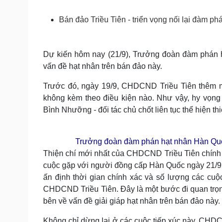
Tin nóng
Việt Nam
Tư vấn luật
Phân tích
Bán đảo Triều Tiên - triển vọng nối lại đàm ph
Sức khỏe
Dự kiến hôm nay (21/9), Trưởng đoàn đàm phán h
Đời sống
vấn đề hạt nhân trên bán đảo này.
Dinh dưỡng - món ngon
Nhà đẹp
Cây thuốc
Blog
Trước đó, ngày 19/9, CHDCND Triều Tiên thêm m
Sản phụ khoa
Tình yêu - Gia đình
không kèm theo điều kiện nào. Như vậy, hy vọng 
Nhi khoa
Nam khoa
Bình Nhưỡng - đối tác chủ chốt liên tục thể hiện thi
Làm đẹp - giảm cân
Phòng mạch online
Ăn sạch sống khỏe
Trưởng đoàn đàm phán hạt nhân Hàn Quố
Thiện chí mới nhất của CHDCND Triều Tiên chính
Cải chính
cuộc gặp với người đồng cấp Hàn Quốc ngày 21/9 t
ấn định thời gian chính xác và số lượng các cuộ
CHDCND Triều Tiên. Đây là một bước đi quan trọng
bên về vấn đề giải giáp hạt nhân trên bán đảo này.
Không chỉ dừng lại ở các cuộc tiếp xúc này, CHDCN