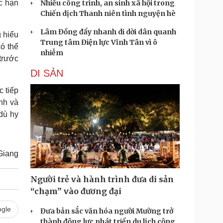
c hạn
Nhiều công trình, an sinh xã hội trong
Chiến dịch Thanh niên tình nguyện hè
Lâm Đồng đẩy nhanh di dời dân quanh
g hiểu
Trung tâm Điện lực Vĩnh Tân vì ô
ó thể
nhiễm
trước
DI SẢN
 tiếp
ịnh và
dù hy
Giang
Người trẻ và hành trình đưa di sản
“chạm” vào đương đại
gle
Đưa bản sắc văn hóa người Mường trở
thành động lực phát triển du lịch cộng