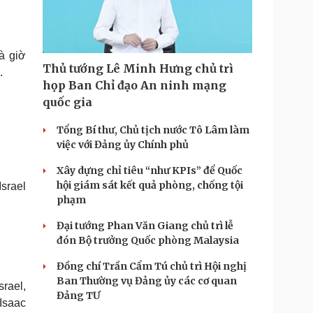
Doanh nghiệp 24h
Tin Công nghệ
Doanh nhân
Trải nghiệm
ì cộng đồng
Chuyển đổi số
à giờ
Thủ tướng Lê Minh Hưng chủ trì
.
u lịch
Podcast
họp Ban Chỉ đạo An ninh mạng
Tư vấn
Câu chuyện thời sự
quốc gia
Săn Tour
Đọc truyện đêm khuya
heck-in
Cửa sổ tình yêu
Tổng Bí thư, Chủ tịch nước Tô Lâm làm
Kể chuyện cho bé
việc với Đảng ủy Chính phủ
Hạt giống tâm hồn
Xây dựng chỉ tiêu “như KPIs” để Quốc
hội giám sát kết quả phòng, chống tội
Israel
phạm
Đại tướng Phan Văn Giang chủ trì lễ
đón Bộ trưởng Quốc phòng Malaysia
Đồng chí Trần Cẩm Tú chủ trì Hội nghị
Ban Thường vụ Đảng ủy các cơ quan
srael,
Đảng TƯ
 Isaac