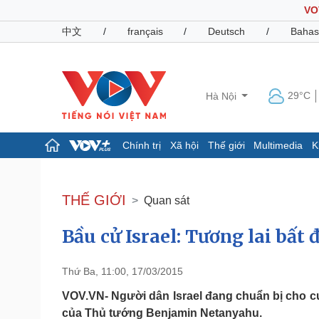
VO
中文
/
français
/
Deutsch
/
Bahas
29°C
Hà Nội
Chính trị
Xã hội
Thế giới
Multimedia
K
Chính trị
Xã hội
Đảng
Tin 24h
THẾ GIỚI
Quan sát
Tổ chức nhân sự
Dự báo thời tiết
Quốc hội
Giáo dục
Bầu cử Israel: Tương lai bất
Nhận diện sự thật
Dấu ấn VOV
Việc làm
Biển đảo
Thứ Ba, 11:00, 17/03/2015
Pháp luật
Quân sự - Quốc phòng
VOV.VN- Người dân Israel đang chuẩn bị cho c
Vụ án
Vũ khí
của Thủ tướng Benjamin Netanyahu.