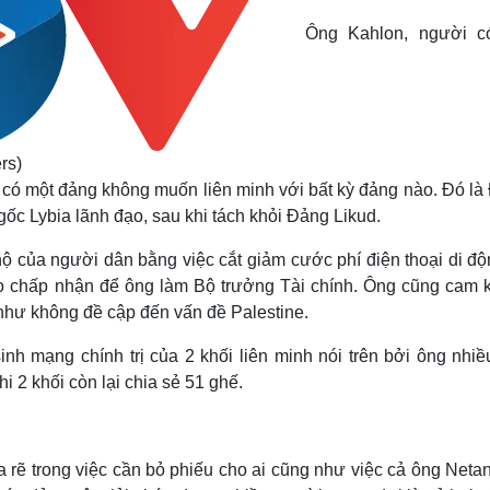
Ông Kahlon, người c
rs)
đã có một đảng không muốn liên minh với bất kỳ đảng nào. Đó l
c Lybia lãnh đạo, sau khi tách khỏi Đảng Likud.
 của người dân bằng việc cắt giảm cước phí điện thoại di độ
ào chấp nhận để ông làm Bộ trưởng Tài chính. Ông cũng cam k
như không đề cập đến vấn đề Palestine.
nh mạng chính trị của 2 khối liên minh nói trên bởi ông nhiề
 2 khối còn lại chia sẻ 51 ghế.
a rẽ trong việc cần bỏ phiếu cho ai cũng như việc cả ông Net