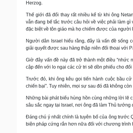
Herzog.
Thế giới đã đổi thay rất nhiều kể từ khi ông Ne
vẫn đang bế tắc trước câu hỏi về việc phải làm gì 
đặc biệt về tôn giáo mà họ chiếm được của người P
Người dân Israel hiểu rằng, đây là vấn đề sống 
giải quyết được sau hàng thập niên đối thoại với Pa
Giờ đây vấn đề này đã trở thành một điều “nhức nh
cập đến với lo ngại các cử tri sẽ dồn phiếu cho đối
Trước đó, khi ông kêu gọi tiến hành cuộc bầu c
chiến bại”. Tuy nhiên, mọi sự sau đó đã không còn
Những bài phát biểu hùng hồn cùng những lời lẽ cứ
sâu sắc ngay tại Israel, nơi ông đã làm Thủ tướn
Đáng chú ý nhất chính là tuyên bố của ông trước 
biện pháp cứng rắn hơn nữa đối với chương trình h