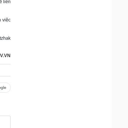
 liên
 việc
tzhak
OV.VN
gle