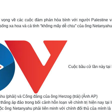
Lịch thi đấu bóng đá
Xe máy
Thế giới thể thao
Tư vấn
eSports
V
Hậu trường
ất vọng về các cuộc đàm phán hòa bình với người Palestine v
 sống xa hoa và cá tính “không mấy dễ chịu” của ông Netanyahu
Văn hóa
Giải trí
D
Sân khấu - Điện ảnh
Nghệ sĩ
Văn học
Thời trang
Âm nhạc
Sao Việt
c
Di sản
Cuộc bầu cử lần này tại 
hu (phải) và Công đảng của ông Herzog (trái) (Ảnh AP)
hắng áp đảo trong bối cảnh hỗn loạn về chính trị hiện nay tại I
c ông Netanyahu phải liên minh với chính đối thủ của mình là