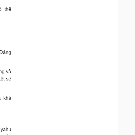
ó thể
à Đảng
ng và
ết sẽ
u khả
anyahu