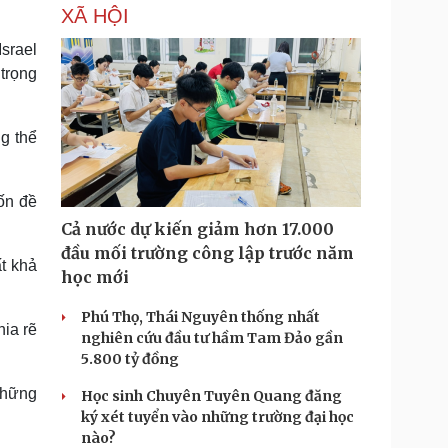
XÃ HỘI
srael
 trọng
g thể
uốn đề
Cả nước dự kiến giảm hơn 17.000
đầu mối trường công lập trước năm
t khả
học mới
Phú Thọ, Thái Nguyên thống nhất
hia rẽ
nghiên cứu đầu tư hầm Tam Đảo gần
5.800 tỷ đồng
những
Học sinh Chuyên Tuyên Quang đăng
ký xét tuyển vào những trường đại học
nào?