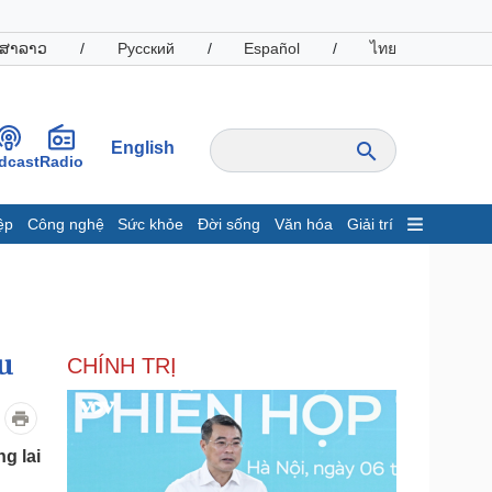
ສາລາວ
/
Русский
/
Español
/
ไทย
English
dcast
Radio
ệp
Công nghệ
Sức khỏe
Đời sống
Văn hóa
Giải trí
inh tế
Thị trường
ất động sản
Giá vàng
hởi nghiệp
Tiêu dùng
Tỷ giá
hu
CHÍNH TRỊ
Chứng khoán
Giá cà phê
oanh nghiệp
Công nghệ
g lai
hông tin doanh nghiệp
Sành điệu