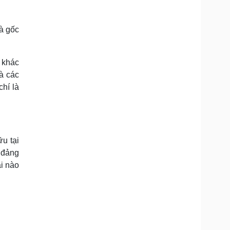
à gốc
 khác
à các
chí là
ữu tại
 đảng
i nào