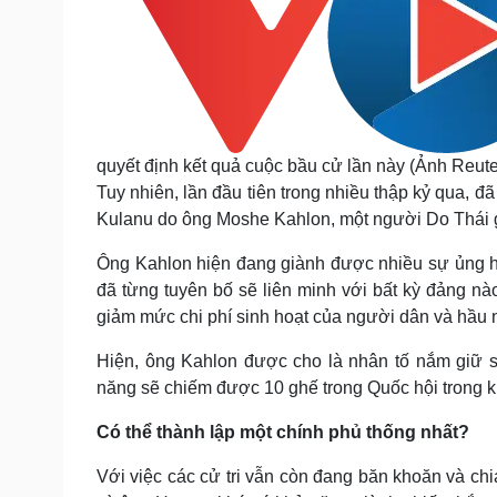
quyết định kết quả cuộc bầu cử lần này (Ảnh Reute
Tuy nhiên, lần đầu tiên trong nhiều thập kỷ qua, 
Kulanu do ông Moshe Kahlon, một người Do Thái gố
Ông Kahlon hiện đang giành được nhiều sự ủng hộ
đã từng tuyên bố sẽ liên minh với bất kỳ đảng n
giảm mức chi phí sinh hoạt của người dân và hầu 
Hiện, ông Kahlon được cho là nhân tố nắm giữ si
năng sẽ chiếm được 10 ghế trong Quốc hội trong khi
Có thể thành lập một chính phủ thống nhất?
Với việc các cử tri vẫn còn đang băn khoăn và chi