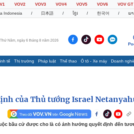
V1
VOV2
VOV3
VOV4
VOV5
VOV6
VOV GT
a Indonesia
/
日本語
/
ខ្មែរ
/
한국어
/
ພາ
Thứ Năm, ngày 6 tháng 8 năm 2026
Po
inh tế
Thị trường
Pháp luật
Thể thao
Ô tô - Xe máy
Doanh nghi
Thế giới
Multimedia
K
Quan sát
Video
B
Cuộc sống đó đây
Ảnh
K
Hồ sơ
E-Magazine
 định của Thủ tướng Israel Netanya
Infographic
Thể thao
Ô tô - Xe máy
D
uộc bầu cử được cho là có ảnh hưởng quyết định đến tươn
Bóng đá
Ô tô
T