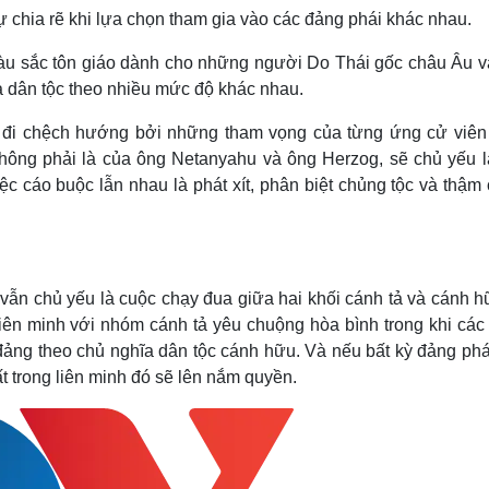
sự chia rẽ khi lựa chọn tham gia vào các đảng phái khác nhau.
 màu sắc tôn giáo dành cho những người Do Thái gốc châu Âu v
 dân tộc theo nhiều mức độ khác nhau.
ael đi chệch hướng bởi những tham vọng của từng ứng cử viên
 không phải là của ông Netanyahu và ông Herzog, sẽ chủ yếu l
ệc cáo buộc lẫn nhau là phát xít, phân biệt chủng tộc và thậm 
vẫn chủ yếu là cuộc chạy đua giữa hai khối cánh tả và cánh h
liên minh với nhóm cánh tả yêu chuộng hòa bình trong khi các
đảng theo chủ nghĩa dân tộc cánh hữu. Và nếu bất kỳ đảng phá
t trong liên minh đó sẽ lên nắm quyền.