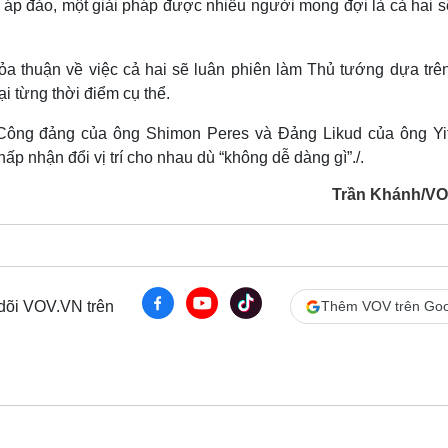
áp đảo, một giải pháp được nhiều người mong đợi là cả hai sẽ
a thuận về việc cả hai sẽ luân phiên làm Thủ tướng dựa trên
i từng thời điểm cụ thể.
 Công đảng của ông Shimon Peres và Đảng Likud của ông Yi
p nhận đổi vị trí cho nhau dù “không dễ dàng gì”./.
Trần Khánh/V
 dõi VOV.VN trên
Thêm VOV trên Goo