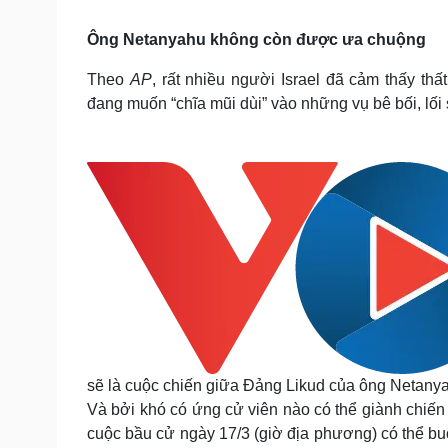
Tin nóng
Việt Nam
Tư vấn luật
Phân tích
Ông Netanyahu không còn được ưa chuộng
Theo
AP
, rất nhiều người Israel đã cảm thấy th
đang muốn “chĩa mũi dùi” vào những vụ bê bối, lối
Sức khỏe
Đời sống
Dinh dưỡng - món ngon
Nhà đẹp
Cây thuốc
Blog
Sản phụ khoa
Tình yêu - Gia đình
Nhi khoa
Nam khoa
Làm đẹp - giảm cân
Phòng mạch online
Ăn sạch sống khỏe
Cải chính
sẽ là cuộc chiến giữa Đảng Likud của ông Netanya
Và bởi khó có ứng cử viên nào có thể giành chiến t
cuộc bầu cử ngày 17/3 (giờ địa phương) có thể buộ