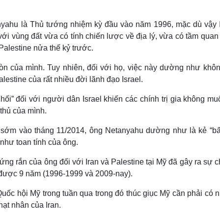
tanyahu là Thủ tướng nhiệm kỳ đầu vào năm 1996, mặc dù vậy I
với vùng đất vừa có tính chiến lược về địa lý, vừa có tầm quan
alestine nửa thế kỷ trước.
còn của mình. Tuy nhiên, đối với họ, việc này dường như khôn
lestine của rất nhiều đời lãnh đạo Israel.
ối” đối với người dân Israel khiến các chính trị gia không m
 thủ của mình.
ử sớm vào tháng 11/2014, ông Netanyahu dường như là kẻ “bấ
 như toan tính của ông.
ng rắn của ông đối với Iran và Palestine tại Mỹ đã gây ra sự c
g được 9 năm (1996-1999 và 2009-nay).
Quốc hội Mỹ trong tuần qua trong đó thúc giục Mỹ cần phải có 
ạt nhân của Iran.