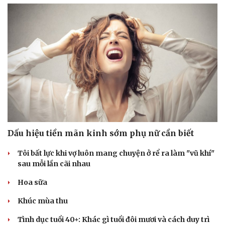
Dấu hiệu tiền mãn kinh sớm phụ nữ cần biết
Tôi bất lực khi vợ luôn mang chuyện ở rể ra làm "vũ khí"
sau mỗi lần cãi nhau
Du lịch
Podcast
Hoa sữa
Tư vấn
Câu chuyện thời sự
Khúc mùa thu
Săn Tour
Đọc truyện đêm khuya
check-in
Cửa sổ tình yêu
Tình dục tuổi 40+: Khác gì tuổi đôi mươi và cách duy trì
Kể chuyện cho bé