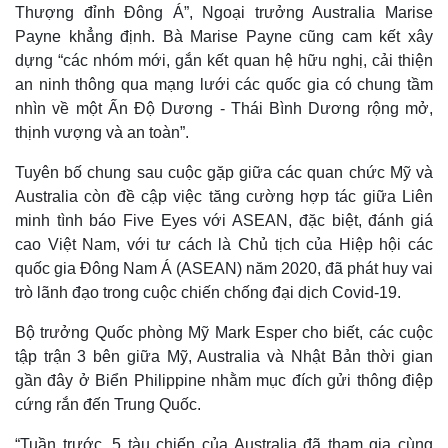
Thượng đỉnh Đông Á”, Ngoại trưởng Australia Marise
Payne khẳng định. Bà Marise Payne cũng cam kết xây
dựng “các nhóm mới, gắn kết quan hệ hữu nghị, cải thiện
an ninh thông qua mạng lưới các quốc gia có chung tầm
nhìn về một Ấn Độ Dương - Thái Bình Dương rộng mở,
thịnh vượng và an toàn”.
Tuyên bố chung sau cuộc gặp giữa các quan chức Mỹ và
Australia còn đề cập việc tăng cường hợp tác giữa Liên
minh tình báo Five Eyes với ASEAN, đặc biệt, đánh giá
cao Việt Nam, với tư cách là Chủ tịch của Hiệp hội các
quốc gia Đông Nam Á (ASEAN) năm 2020, đã phát huy vai
Thế giới
Multimedia
trò lãnh đạo trong cuộc chiến chống đại dịch Covid-19.
Quan sát
Video
Bộ trưởng Quốc phòng Mỹ Mark Esper cho biết, các cuộc
Cuộc sống đó đây
Ảnh
tập trận 3 bên giữa Mỹ, Australia và Nhật Bản thời gian
Hồ sơ
E-Magazine
Infographic
gần đây ở Biển Philippine nhằm mục đích gửi thông điệp
cứng rắn đến Trung Quốc.
“Tuần trước, 5 tàu chiến của Australia đã tham gia cùng