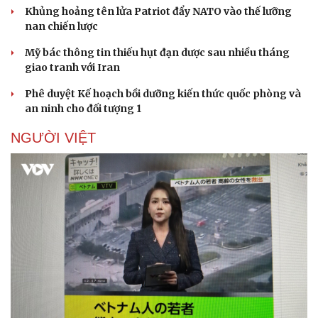
Khủng hoảng tên lửa Patriot đẩy NATO vào thế lưỡng
nan chiến lược
Mỹ bác thông tin thiếu hụt đạn dược sau nhiều tháng
giao tranh với Iran
Phê duyệt Kế hoạch bồi dưỡng kiến thức quốc phòng và
an ninh cho đối tượng 1
NGƯỜI VIỆT
Văn hóa
Giải trí
Sân khấu - Điện ảnh
Nghệ sĩ
Văn học
Thời trang
Âm nhạc
Sao Việt
Di sản