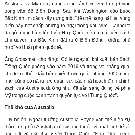
Australia và Mỹ ngày càng cứng rắn hơn với Trung Quốc
trong vấn đề Biển Đông. Sau khi Washington cáo buộc
Bắc Kinh tìm cách xây dựng một “đế chế hàng hải” tại vùng
biển này bất chấp những lo ngại trong khu vực, Canberra
đã gửi công hàm lên Liên Hợp Quốc, nêu rõ các yêu sách
chủ quyền mà Bắc Kinh đặt ra ở Biển Đông “không phù
hợp” với luật pháp quốc tế.
Ông Grossman cho rằng: “Có lẽ ngay từ khi xuất bản Sách
Trắng Quốc phòng vào năm 2016 và trong vài tháng qua,
khi được thúc đẩy bởi chiến lược quốc phòng 2020 cũng
như củng cố năng lực quân sự, các nhà hoạch định chính
sách của Australia dường như đã sẵn sàng đứng về phía
Mỹ trong cuộc cạnh tranh quyền lực với Trung Quốc”.
Kinh tế
Thị trường
Thế khó của Australia
Bất động sản
Giá vàng
Khởi nghiệp
Tiêu dùng
Tuy nhiên, Ngoại trưởng Australia Payne vẫn thể hiện sự
Tỷ giá
thận trọng bởi Australia có sự phụ thuộc về mặt kinh tế và
Chứng khoán
gần gũi về mặt địa lý với Trung Quốc. “Như Thủ tướng