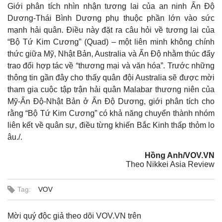
Giới phân tích nhìn nhận tương lai của an ninh Ấn Độ
Dương-Thái Bình Dương phụ thuộc phần lớn vào sức
mạnh hải quân. Điều này đặt ra câu hỏi về tương lai của
“Bộ Tứ Kim Cương” (Quad) – một liên minh không chính
thức giữa Mỹ, Nhật Bản, Australia và Ấn Độ nhằm thúc đẩy
trao đổi hợp tác về “thương mại và văn hóa”. Trước những
thông tin gần đây cho thấy quân đội Australia sẽ được mời
tham gia cuộc tập trận hải quân Malabar thương niên của
Mỹ-Ấn Độ-Nhật Bản ở Ấn Độ Dương, giới phân tích cho
rằng “Bộ Tứ Kim Cương” có khả năng chuyển thành nhóm
liên kết về quân sự, điều từng khiến Bắc Kinh thấp thỏm lo
âu./.
Hồng Anh/VOV.VN
Theo Nikkei Asia Review
Tag:
VOV
Pháp luật
Quân sự - Quốc phòng
Mời quý độc giả theo dõi VOV.VN trên