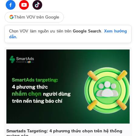
Vụ án
Vũ khí
Tin nóng
Việt Nam
Tư vấn luật
Phân tích
Thêm VOV trên Google
Chọn VOV làm nguồn ưu tiên trên
Google Search
.
Xem hướng
dẫn.
Smartads Targeting: 4 phương thức chọn trên hệ thống
quảng cáo