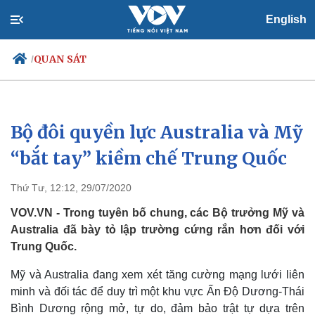
English
QUAN SÁT
/
Bộ đôi quyền lực Australia và Mỹ
Chính trị
Xã hội
Đảng
Tin 24h
“bắt tay” kiềm chế Trung Quốc
Tổ chức nhân sự
Dự báo thời tiết
Quốc hội
Giáo dục
Thứ Tư, 12:12, 29/07/2020
Nhận diện sự thật
Dấu ấn VOV
Việc làm
VOV.VN - Trong tuyên bố chung, các Bộ trưởng Mỹ và
Biển đảo
Australia đã bày tỏ lập trường cứng rắn hơn đối với
Trung Quốc.
Mỹ và Australia đang xem xét tăng cường mạng lưới liên
minh và đối tác để duy trì một khu vực Ấn Độ Dương-Thái
Bình Dương rộng mở, tự do, đảm bảo trật tự dựa trên