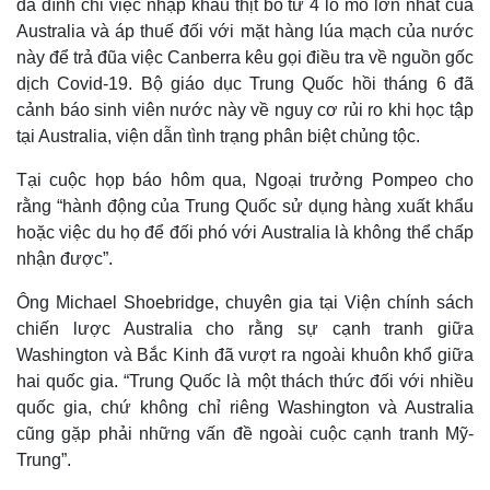
đã đình chỉ việc nhập khẩu thịt bò từ 4 lò mổ lớn nhất của
Australia và áp thuế đối với mặt hàng lúa mạch của nước
này để trả đũa việc Canberra kêu gọi điều tra về nguồn gốc
dịch Covid-19. Bộ giáo dục Trung Quốc hồi tháng 6 đã
cảnh báo sinh viên nước này về nguy cơ rủi ro khi học tập
tại Australia, viện dẫn tình trạng phân biệt chủng tộc.
Tại cuộc họp báo hôm qua, Ngoại trưởng Pompeo cho
rằng “hành động của Trung Quốc sử dụng hàng xuất khẩu
hoặc việc du họ để đối phó với Australia là không thể chấp
nhận được”.
Ông Michael Shoebridge, chuyên gia tại Viện chính sách
chiến lược Australia cho rằng sự cạnh tranh giữa
Washington và Bắc Kinh đã vượt ra ngoài khuôn khổ giữa
hai quốc gia. “Trung Quốc là một thách thức đối với nhiều
quốc gia, chứ không chỉ riêng Washington và Australia
cũng gặp phải những vấn đề ngoài cuộc cạnh tranh Mỹ-
Trung”.