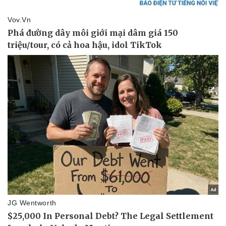
Thể thao
Ô tô - Xe máy
Bóng đá
Ô tô
Lịch thi đấu bóng đá
Xe máy
Thế giới thể thao
Tư vấn
eSports
Hậu trường