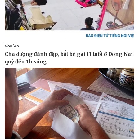
Doanh nghiệp
Công nghệ
Thông tin doanh nghiệp
Sành điệu
Doanh nghiệp 24h
Tin Công nghệ
Doanh nhân
Trải nghiệm
Vì cộng đồng
Chuyển đổi số