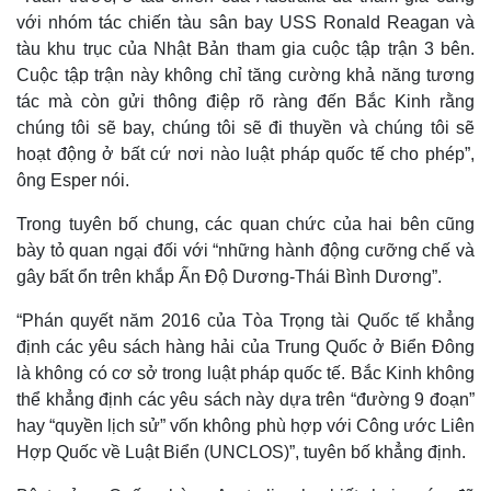
với nhóm tác chiến tàu sân bay USS Ronald Reagan và
tàu khu trục của Nhật Bản tham gia cuộc tập trận 3 bên.
Cuộc tập trận này không chỉ tăng cường khả năng tương
tác mà còn gửi thông điệp rõ ràng đến Bắc Kinh rằng
chúng tôi sẽ bay, chúng tôi sẽ đi thuyền và chúng tôi sẽ
hoạt động ở bất cứ nơi nào luật pháp quốc tế cho phép”,
ông Esper nói.
Trong tuyên bố chung, các quan chức của hai bên cũng
bày tỏ quan ngại đối với “những hành động cưỡng chế và
gây bất ổn trên khắp Ấn Độ Dương-Thái Bình Dương”.
“Phán quyết năm 2016 của Tòa Trọng tài Quốc tế khẳng
định các yêu sách hàng hải của Trung Quốc ở Biển Đông
là không có cơ sở trong luật pháp quốc tế. Bắc Kinh không
thể khẳng định các yêu sách này dựa trên “đường 9 đoạn”
hay “quyền lịch sử” vốn không phù hợp với Công ước Liên
Hợp Quốc về Luật Biển (UNCLOS)”, tuyên bố khẳng định.