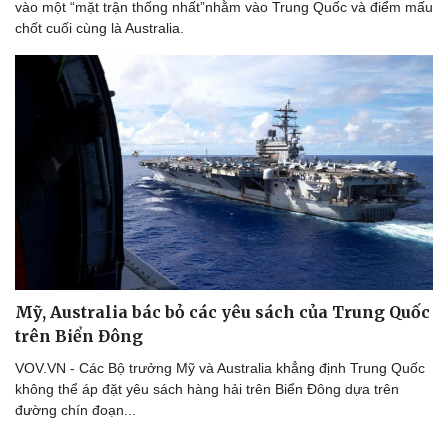
vào một “mặt trận thống nhất”nhằm vào Trung Quốc và điểm mấu
chốt cuối cùng là Australia.
Sức khỏe
Đời sống
Dinh dưỡng - món ngon
Nhà đẹp
Cây thuốc
Blog
Sản phụ khoa
Tình yêu - Gia đình
Nhi khoa
Nam khoa
Làm đẹp - giảm cân
Phòng mạch online
Mỹ, Australia bác bỏ các yêu sách của Trung Quốc
Ăn sạch sống khỏe
trên Biển Đông
VOV.VN - Các Bộ trưởng Mỹ và Australia khẳng định Trung Quốc
không thể áp đặt yêu sách hàng hải trên Biển Đông dựa trên
đường chín đoạn...