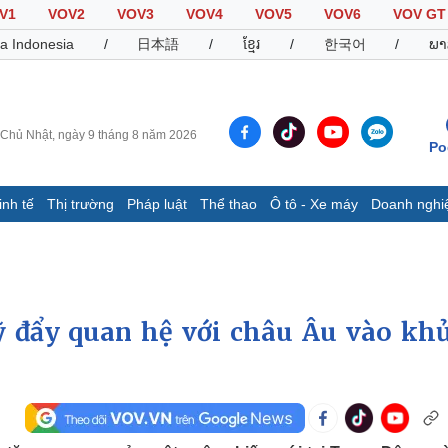
V1
VOV2
VOV3
VOV4
VOV5
VOV6
VOV GT
a Indonesia
/
日本語
/
ខ្មែរ
/
한국어
/
ພາ
Chủ Nhật, ngày 9 tháng 8 năm 2026
Po
inh tế
Thị trường
Pháp luật
Thể thao
Ô tô - Xe máy
Doanh nghi
Thế giới
Multimedia
K
Quan sát
Video
B
Cuộc sống đó đây
Ảnh
K
Hồ sơ
E-Magazine
ỹ đẩy quan hệ với châu Âu vào kh
Infographic
Thể thao
Ô tô - Xe máy
D
Bóng đá
Ô tô
T