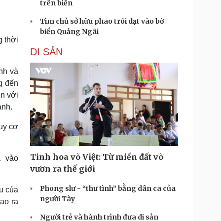
trên biển
Tìm chủ sở hữu phao trôi dạt vào bờ
biển Quảng Ngãi
 thời
DI SẢN
nh và
g đến
ện với
ạnh.
guy cơ
Tinh hoa võ Việt: Từ miền đất võ
a vào
vươn ra thế giới
Phong slư - “thư tình” bằng dân ca của
u của
người Tày
tạo ra
Người trẻ và hành trình đưa di sản