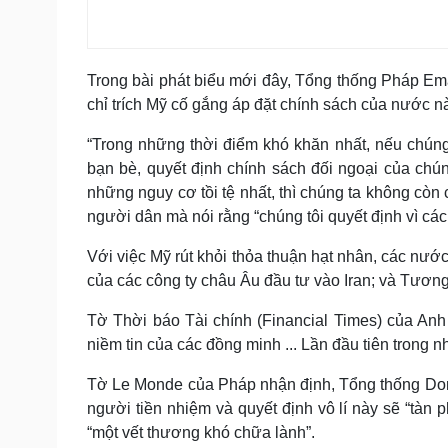
Trong bài phát biểu mới đây, Tổng thống Pháp Ema
chỉ trích Mỹ cố gắng áp đặt chính sách của nước n
“Trong những thời điểm khó khăn nhất, nếu chún
bạn bè, quyết định chính sách đối ngoại của chún
những nguy cơ tồi tệ nhất, thì chúng ta không còn
người dân mà nói rằng “chúng tôi quyết định vì c
Với việc Mỹ rút khỏi thỏa thuận hạt nhân, các nướ
của các công ty châu Âu đầu tư vào Iran; và Tương
Tờ Thời báo Tài chính (Financial Times) của Anh
niềm tin của các đồng minh ... Lần đầu tiên trong 
Tờ Le Monde của Pháp nhận định, Tổng thống Dona
người tiền nhiệm và quyết định vô lí này sẽ “tàn 
“một vết thương khó chữa lành”.