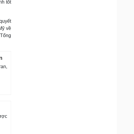
h tốt
quyết
Mỹ về
a Tổng
n
ran,
được