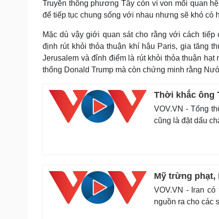
Truyền thông phương Tây còn ví von mối quan hệ 
để tiếp tục chung sống với nhau nhưng sẽ khó có 
Mặc dù vậy giới quan sát cho rằng với cách tiếp
định rút khỏi thỏa thuận khí hậu Paris, gia tăn
Jerusalem và đỉnh điểm là rút khỏi thỏa thuận hạt
thống Donald Trump mà còn chứng minh rằng Nướ
Thời khắc ông 
VOV.VN - Tống thố
cũng là đặt dấu c
Mỹ trừng phạt, 
VOV.VN - Iran có
nguồn ra cho các 