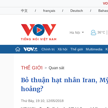
VO
中文
/
français
/
Deutsch
/
Bahas
36°C
Hà Nội
Chính trị
Xã hội
Thế giới
Multimedia
K
Chính trị
Xã hội
Đảng
Tin 24h
THẾ GIỚI
Quan sát
Tổ chức nhân sự
Dự báo thời tiết
Quốc hội
Giáo dục
Bỏ thuận hạt nhân Iran, M
Nhận diện sự thật
Dấu ấn VOV
Việc làm
hoảng?
Biển đảo
Pháp luật
Quân sự - Quốc phòng
Thứ Bảy, 19:10, 12/05/2018
Vụ án
Vũ khí