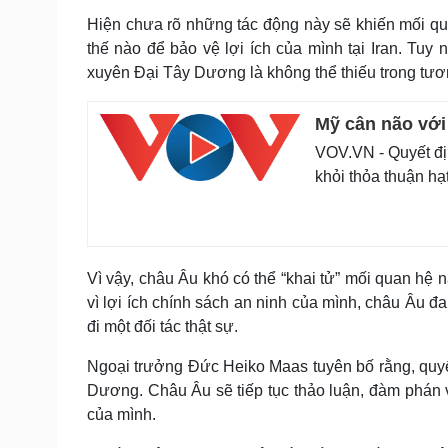
Hiện chưa rõ những tác động này sẽ khiến mối q
thế nào để bảo vệ lợi ích của mình tại Iran. Tuy 
xuyên Đại Tây Dương là không thể thiếu trong tương
Mỹ cân não với
VOV.VN - Quyết đị
khỏi thỏa thuận hạt
Vì vậy, châu Âu khó có thể “khai tử” mối quan hệ 
vì lợi ích chính sách an ninh của mình, châu Âu đa
đi một đối tác thật sự.
Ngoại trưởng Đức Heiko Maas tuyên bố rằng, quy
Dương. Châu Âu sẽ tiếp tục thảo luận, đàm phán v
của mình.