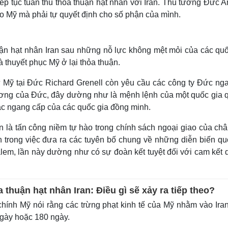
ếp tục tuân thủ thỏa thuận hạt nhân với Iran. Thủ tướng Đức A
ào Mỹ mà phải tự quyết định cho số phận của mình.
huận hạt nhân Iran sau những nỗ lực không mệt mỏi của các qu
 thuyết phục Mỹ ở lại thỏa thuận.
 Mỹ tại Đức Richard Grenell còn yêu cầu các công ty Đức nga
gương của Đức, đây dường như là mệnh lệnh của một quốc gia 
ác ngang cấp của các quốc gia đồng minh.
an là tấn công niềm tự hào trong chính sách ngoại giao của ch
 trong việc đưa ra các tuyên bố chung về những diễn biến quố
em, lần này dường như có sự đoàn kết tuyệt đối với cam kết d
a thuận hạt nhân Iran: Điều gì sẽ xảy ra tiếp theo?
hính Mỹ nói rằng các trừng phạt kinh tế của Mỹ nhằm vào Ira
 ngày hoặc 180 ngày.