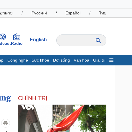
ສາລາວ
/
Русский
/
Español
/
ไทย
English
dcast
Radio
ệp
Công nghệ
Sức khỏe
Đời sống
Văn hóa
Giải trí
inh tế
Thị trường
ất động sản
Giá vàng
hởi nghiệp
Tiêu dùng
Tỷ giá
ủng
CHÍNH TRỊ
Chứng khoán
Giá cà phê
oanh nghiệp
Công nghệ
hông tin doanh nghiệp
Sành điệu