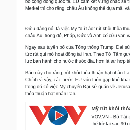
bộ cộng đồng quốc tế. EU cam kết vững chắc sẽ ti
Merkel thì cho rằng, châu Âu không thể dựa mãi v
Điều đáng nói là việc Mỹ “dứt áo” rút khỏi thỏa t
châu Âu, trong đó, Pháp, Đức và Anh cố cứu vãn và
Ngay sau tuyên bố của Tổng thống Trump, Đại sứ
tức rút qui mô hoạt động tại Iran. Theo Tờ Tấm 
lực ban hành cho nước thuộc địa, hơn là sự hợp t
Báo này cho rằng, rút khỏi thỏa thuận hạt nhân Ir
Chính vì vậy, các nước EU vốn luôn gặp khó khăn
trong đó có việc Mỹ chuyển Đại sứ quán về Jerusal
thỏa thuận hạt nhân Iran.
Mỹ rút khỏi thỏ
VOV.VN - Bộ Tài c
thể trở lại sau 90