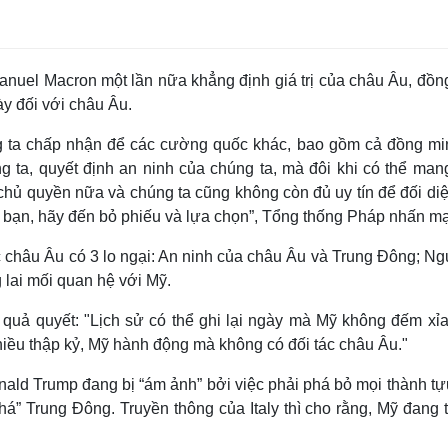
nuel Macron một lần nữa khẳng định giá trị của châu Âu, đồng
ày đối với châu Âu.
g ta chấp nhận để các cường quốc khác, bao gồm cả đồng mi
g ta, quyết định an ninh của chúng ta, mà đôi khi có thể man
 chủ quyền nữa và chúng ta cũng không còn đủ uy tín để đối di
ác bạn, hãy đến bỏ phiếu và lựa chọn”, Tổng thống Pháp nhấn m
c châu Âu có 3 lo ngại: An ninh của châu Âu và Trung Đông; N
 lai mối quan hệ với Mỹ.
 quả quyết: "Lịch sử có thể ghi lại ngày mà Mỹ không đếm xỉ
nhiều thập kỷ, Mỹ hành động mà không có đối tác châu Âu."
ld Trump đang bị “ám ảnh” bởi việc phải phá bỏ mọi thành tự
phá” Trung Đông. Truyền thông của Italy thì cho rằng, Mỹ đang 