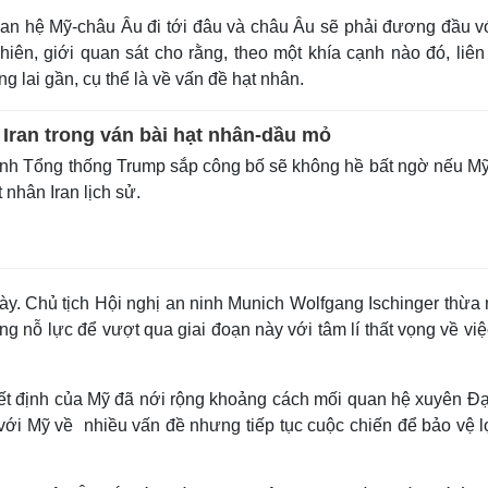
uan hệ Mỹ-châu Âu đi tới đâu và châu Âu sẽ phải đương đầu v
nhiên, giới quan sát cho rằng, theo một khía cạnh nào đó, liê
 lai gần, cụ thể là về vấn đề hạt nhân.
 Iran trong ván bài hạt nhân-dầu mỏ
nh Tổng thống Trump sắp công bố sẽ không hề bất ngờ nếu Mỹ
 nhân Iran lịch sử.
này. Chủ tịch Hội nghị an ninh Munich Wolfgang Ischinger thừa
ng nỗ lực để vượt qua giai đoạn này với tâm lí thất vọng về vi
ết định của Mỹ đã nới rộng khoảng cách mối quan hệ xuyên Đạ
ới Mỹ về nhiều vấn đề nhưng tiếp tục cuộc chiến để bảo vệ lợ