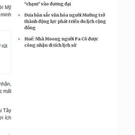
“chạm” vào đương đại
ới Mỹ
n minh
Đưa bản sắc văn hóa người Mường trở
thành động lực phát triển du lịch cộng
đồng
Huế: Nhà Moong người Pa Cô được
công nhận di tích lịch sử
 rút
 nhận,
ệc mất
i Tây
i ích