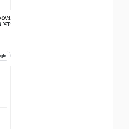
VOV1
g hợp
gle