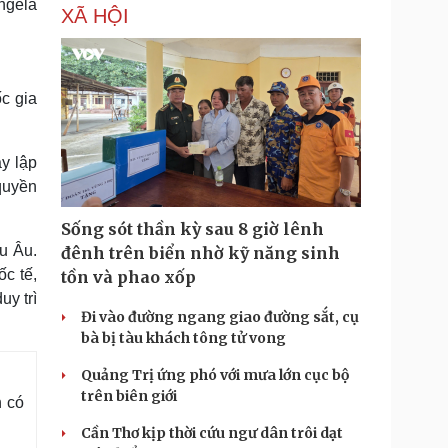
ngela
XÃ HỘI
ốc gia
y lập
quyền
Sống sót thần kỳ sau 8 giờ lênh
âu Âu.
đênh trên biển nhờ kỹ năng sinh
c tế,
tồn và phao xốp
uy trì
Đi vào đường ngang giao đường sắt, cụ
bà bị tàu khách tông tử vong
Quảng Trị ứng phó với mưa lớn cục bộ
trên biên giới
n có
Cần Thơ kịp thời cứu ngư dân trôi dạt