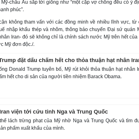
Mỹ-châu Âu sắp tới giống như “một cặp vợ chồng đều có ý địn
hạnh phúc”.
 cận không tham vấn với các đồng minh về nhiều lĩnh vực, từ 
g thuế nhập khẩu thép và nhôm, thông báo chuyển Đại sứ quán 
 nhân Iran- đó sẽ không chỉ là chính sách nước Mỹ trên hết củ
c Mỹ đơn độc./.
Trump đặt dấu chấm hết cho thỏa thuận hạt nhân Ira
ng Donald Trump tuyên bố, Mỹ rút khỏi thỏa thuận hạt nhân I
hấm hết cho di sản của người tiền nhiệm Barack Obama.
Iran viện tới cứu tinh Nga và Trung Quốc
 thể lách trừng phạt của Mỹ nhờ Nga và Trung Quốc và tìm 
sản phẩm xuất khẩu của mình.