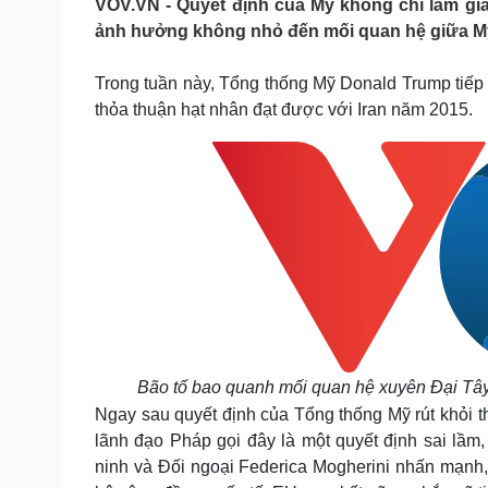
VOV.VN - Quyết định của Mỹ không chỉ làm gi
Tin nóng
Việt Nam
ảnh hưởng không nhỏ đến mối quan hệ giữa M
Tư vấn luật
Phân tích
Trong tuần này, Tổng thống Mỹ Donald Trump tiếp t
thỏa thuận hạt nhân đạt được với Iran năm 2015.
Sức khỏe
Đời sống
Dinh dưỡng - món ngon
Nhà đẹp
Cây thuốc
Blog
Sản phụ khoa
Tình yêu - Gia đình
Nhi khoa
Nam khoa
Làm đẹp - giảm cân
Phòng mạch online
Ăn sạch sống khỏe
Cải chính
Bão tố bao quanh mối quan hệ xuyên Đại Tây 
Ngay sau quyết định của Tổng thống Mỹ rút khỏi t
lãnh đạo Pháp gọi đây là một quyết định sai lầm
ninh và Đối ngoại Federica Mogherini nhấn mạnh,