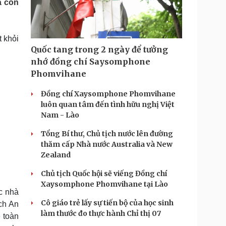
à còn
Doanh nghiệp 24h
Tin Công nghệ
Doanh nhân
Trải nghiệm
ì cộng đồng
Chuyển đổi số
t khỏi
Quốc tang trong 2 ngày để tưởng
u lịch
Podcast
nhớ đồng chí Saysomphone
Tư vấn
Câu chuyện thời sự
Phomvihane
Săn Tour
Đọc truyện đêm khuya
heck-in
Cửa sổ tình yêu
Đồng chí Xaysomphone Phomvihane
Kể chuyện cho bé
luôn quan tâm đến tình hữu nghị Việt
Hạt giống tâm hồn
Nam - Lào
Tổng Bí thư, Chủ tịch nước lên đường
thăm cấp Nhà nước Australia và New
Zealand
Chủ tịch Quốc hội sẽ viếng Đồng chí
Xaysomphone Phomvihane tại Lào
c nhà
Cô giáo trẻ lấy sự tiến bộ của học sinh
ch An
làm thước đo thực hành Chỉ thị 07
 toàn