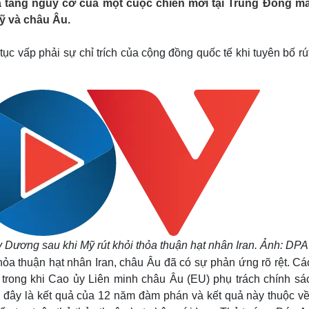
a tăng nguy cơ của một cuộc chiến mới tại Trung Đông m
Lịch thi đấu bóng đá
Xe máy
ỹ và châu Âu.
Thế giới thể thao
Tư vấn
eSports
V
Hậu trường
ục vấp phải sự chỉ trích của cộng đồng quốc tế khi tuyên bố rú
Văn hóa
Giải trí
D
Sân khấu - Điện ảnh
Nghệ sĩ
Văn học
Thời trang
Âm nhạc
Sao Việt
c
Di sản
Dương sau khi Mỹ rút khỏi thỏa thuận hạt nhân Iran. Ảnh: DPA
hỏa thuận hạt nhân Iran, châu Âu đã có sự phản ứng rõ rệt. Cá
, trong khi Cao ủy Liên minh châu Âu (EU) phụ trách chính sá
 đây là kết quả của 12 năm đàm phán và kết quả này thuộc về