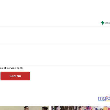
ms of Service
apply.
Gửi tin