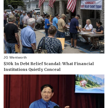
Thể thao
Ô tô - Xe máy
Bóng đá
Ô tô
Lịch thi đấu bóng đá
Xe máy
Thế giới thể thao
Tư vấn
eSports
Hậu trường