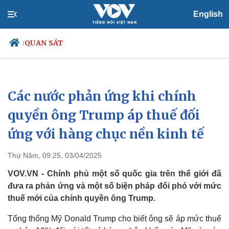
English
QUAN SÁT
/
Các nước phản ứng khi chính
Chính trị
Xã hội
Đảng
Tin 24h
quyền ông Trump áp thuế đối
Tổ chức nhân sự
Dự báo thời tiết
ứng với hàng chục nền kinh tế
Quốc hội
Giáo dục
Nhận diện sự thật
Dấu ấn VOV
Việc làm
Thứ Năm, 09:25, 03/04/2025
Biển đảo
VOV.VN - Chính phủ một số quốc gia trên thế giới đã
đưa ra phản ứng và một số biện pháp đối phó với mức
thuế mới của chính quyền ông Trump.
Tổng thống Mỹ Donald Trump cho biết ông sẽ áp mức thuế