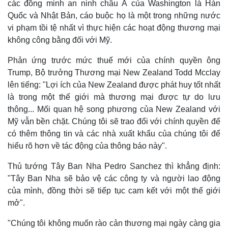
các đồng minh an ninh châu Á của Washington là Hàn
Quốc và Nhật Bản, cáo buộc họ là một trong những nước
vi phạm tồi tệ nhất vì thực hiện các hoạt động thương mại
không công bằng đối với Mỹ.
Phản ứng trước mức thuế mới của chính quyền ông
Trump, Bộ trưởng Thương mại New Zealand Todd Mcclay
lên tiếng: "Lợi ích của New Zealand được phát huy tốt nhất
là trong một thế giới mà thương mại được tự do lưu
thông... Mối quan hệ song phương của New Zealand với
Mỹ vẫn bền chặt. Chúng tôi sẽ trao đổi với chính quyền để
có thêm thông tin và các nhà xuất khẩu của chúng tôi để
hiểu rõ hơn về tác động của thông báo này".
Thủ tướng Tây Ban Nha Pedro Sanchez thì khẳng định:
Kinh tế
Thị trường
"Tây Ban Nha sẽ bảo vệ các công ty và người lao động
Bất động sản
Giá vàng
của mình, đồng thời sẽ tiếp tục cam kết với một thế giới
Khởi nghiệp
Tiêu dùng
mở".
Tỷ giá
Chứng khoán
"Chúng tôi không muốn rào cản thương mại ngày càng gia