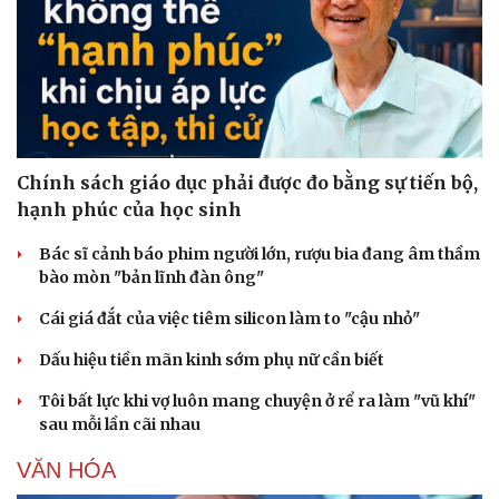
Chính sách giáo dục phải được đo bằng sự tiến bộ,
hạnh phúc của học sinh
Bác sĩ cảnh báo phim người lớn, rượu bia đang âm thầm
bào mòn "bản lĩnh đàn ông"
Cái giá đắt của việc tiêm silicon làm to "cậu nhỏ"
Dấu hiệu tiền mãn kinh sớm phụ nữ cần biết
Du lịch
Podcast
Tôi bất lực khi vợ luôn mang chuyện ở rể ra làm "vũ khí"
Tư vấn
Câu chuyện thời sự
sau mỗi lần cãi nhau
Săn Tour
Đọc truyện đêm khuya
VĂN HÓA
check-in
Cửa sổ tình yêu
Kể chuyện cho bé