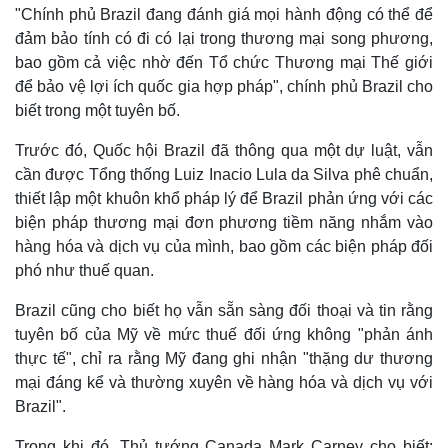
"Chính phủ Brazil đang đánh giá mọi hành động có thể để
đảm bảo tính có đi có lại trong thương mại song phương,
bao gồm cả việc nhờ đến Tổ chức Thương mại Thế giới
để bảo vệ lợi ích quốc gia hợp pháp", chính phủ Brazil cho
biết trong một tuyên bố.
Trước đó, Quốc hội Brazil đã thông qua một dự luật, vẫn
cần được Tổng thống Luiz Inacio Lula da Silva phê chuẩn,
thiết lập một khuôn khổ pháp lý để Brazil phản ứng với các
biện pháp thương mại đơn phương tiềm năng nhắm vào
hàng hóa và dịch vụ của mình, bao gồm các biện pháp đối
phó như thuế quan.
Thế giới
Multimedia
Brazil cũng cho biết họ vẫn sẵn sàng đối thoại và tin rằng
Quan sát
Video
tuyên bố của Mỹ về mức thuế đối ứng không "phản ánh
Cuộc sống đó đây
Ảnh
Hồ sơ
E-Magazine
thực tế", chỉ ra rằng Mỹ đang ghi nhận "thặng dư thương
Infographic
mại đáng kể và thường xuyên về hàng hóa và dịch vụ với
Brazil".
Trong khi đó, Thủ tướng Canada Mark Carney cho biết: