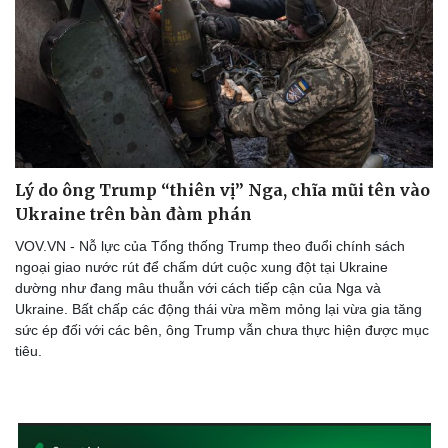
Sức khỏe
Đời sống
Dinh dưỡng - món ngon
Nhà đẹp
Lý do ông Trump “thiên vị” Nga, chĩa mũi tên vào
Cây thuốc
Blog
Ukraine trên bàn đàm phán
Sản phụ khoa
Tình yêu - Gia đình
Nhi khoa
VOV.VN - Nỗ lực của Tổng thống Trump theo đuổi chính sách
Nam khoa
ngoại giao nước rút để chấm dứt cuộc xung đột tại Ukraine
Làm đẹp - giảm cân
dường như đang mâu thuẫn với cách tiếp cận của Nga và
Phòng mạch online
Ukraine. Bất chấp các động thái vừa mềm mỏng lại vừa gia tăng
Ăn sạch sống khỏe
sức ép đối với các bên, ông Trump vẫn chưa thực hiện được mục
tiêu.