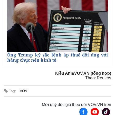
Ông Trump ký sắc lệnh áp thuế đối ứng với
hàng chục nền kinh tế
Kiều Anh/VOV.VN (tổng hợp)
Theo: Reuters
Tag:
VOV
Mời quý độc giả theo dõi VOV.VN trên
Pháp luật
Quân sự - Quốc phòng