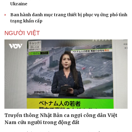
Ukraine
Ban hành danh mục trang thiết bị phục vụ ứng phó tình
trạng khẩn cấp
NGƯỜI VIỆT
Văn hóa
Giải trí
Sân khấu - Điện ảnh
Nghệ sĩ
Văn học
Thời trang
Âm nhạc
Sao Việt
Di sản
Truyền thông Nhật Bản ca ngợi công dân Việt
Nam cứu người trong động đất