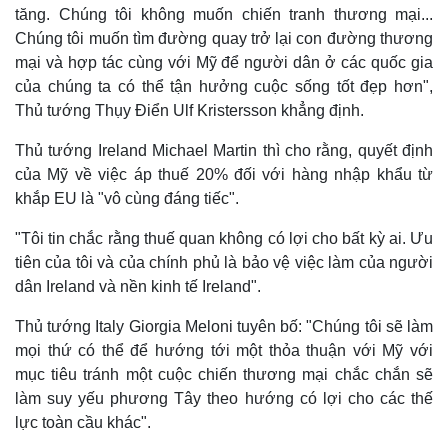
Giá cà phê
tăng. Chúng tôi không muốn chiến tranh thương mại...
Chúng tôi muốn tìm đường quay trở lại con đường thương
mại và hợp tác cùng với Mỹ để người dân ở các quốc gia
của chúng ta có thể tận hưởng cuộc sống tốt đẹp hơn",
Thủ tướng Thụy Điển Ulf Kristersson khẳng định.
Thủ tướng Ireland Michael Martin thì cho rằng, quyết định
của Mỹ về việc áp thuế 20% đối với hàng nhập khẩu từ
khắp EU là "vô cùng đáng tiếc".
"Tôi tin chắc rằng thuế quan không có lợi cho bất kỳ ai. Ưu
tiên của tôi và của chính phủ là bảo vệ việc làm của người
dân Ireland và nền kinh tế Ireland".
Thủ tướng Italy Giorgia Meloni tuyên bố: "Chúng tôi sẽ làm
mọi thứ có thể để hướng tới một thỏa thuận với Mỹ với
mục tiêu tránh một cuộc chiến thương mại chắc chắn sẽ
làm suy yếu phương Tây theo hướng có lợi cho các thế
lực toàn cầu khác".