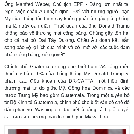
Ông Manfred Weber, Chủ tịch EPP - Đảng lớn nhất tại
Nghị viện châu Âu nhận định: "Đối với những người bạn
Mỹ của chúng tôi, hôm nay không phải là ngày giải phóng
mà là ngày oán giận. Thuế quan của ông Donald Trump
không bảo vệ thương mại công bằng. Chúng gây tổn hại
cho cả hai bờ Đại Tây Dương. Châu Âu đoàn kết, sẵn
sàng bảo vệ lợi ích của mình và cởi mở với các cuộc đàm
phán công bằng, kiên quyết".
Chính phủ Guatemala cũng cho biết hôm 2/4 rằng mức
thuế cơ bản 10% của Tổng thống Mỹ Donald Trump vi
phạm các điều khoản của DR-CAFTA, một hiệp định
thương mại tự do giữa Mỹ, Cộng hòa Dominica và các
nước Trung Mỹ bao gồm Guatemala. Trong một tuyên bố
từ Bộ Kinh tế Guatemala, chính phủ cho biết vẫn có chỗ để
đàm phán với Washington, đặc biệt là bằng cách giải quyết
các rào cản thương mại do chính phủ Mỹ vạch ra.