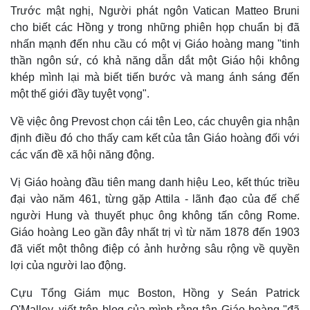
Trước mật nghị, Người phát ngôn Vatican Matteo Bruni
cho biết các Hồng y trong những phiên họp chuẩn bị đã
nhấn mạnh đến nhu cầu có một vị Giáo hoàng mang "tinh
thần ngôn sứ, có khả năng dẫn dắt một Giáo hội không
khép mình lại mà biết tiến bước và mang ánh sáng đến
một thế giới đầy tuyệt vọng".
Về việc ông Prevost chọn cái tên Leo, các chuyên gia nhận
định điều đó cho thấy cam kết của tân Giáo hoàng đối với
các vấn đề xã hội năng động.
Vị Giáo hoàng đầu tiên mang danh hiệu Leo, kết thúc triều
đại vào năm 461, từng gặp Attila - lãnh đạo của đế chế
người Hung và thuyết phục ông không tấn công Rome.
Giáo hoàng Leo gần đây nhất trị vì từ năm 1878 đến 1903
đã viết một thông điệp có ảnh hưởng sâu rộng về quyền
lợi của người lao động.
Cựu Tổng Giám mục Boston, Hồng y Seán Patrick
O'Malley, viết trên blog của mình rằng tân Giáo hoàng "đã