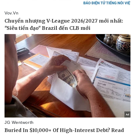
Văn hóa
Giải trí
Sân khấu - Điện ảnh
Nghệ sĩ
Văn học
Thời trang
Âm nhạc
Sao Việt
Di sản