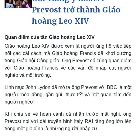
Khởi nghiệp
Tiêu dùng
Prevost trở thành Giáo
Tỷ giá
Chứng khoán
hoàng Leo XIV
Giá cà phê
Quan điểm của tân Giáo hoàng Leo XIV
Giáo hoàng Leo XIV được xem là người ủng hộ việc tiếp
nối các cải cách mà Giáo hoàng Francis đã khởi xướng
trong Giáo hội Công giáo. Ông Prevost có cùng quan điểm
với Giáo hoàng Francis về các vấn đề nhập cư, người
nghèo và môi trường.
Linh mục John Lydon đã mô tả ông Prevost với BBC là một
người “hòa đồng, gần gũi, thực tế” và “rất quan tâm đến
người nghèo”.
Khi chia sẻ về hoàn cảnh cá nhân trước mật nghị, ông
Prevost nói với đài truyền hình Italy RAI rằng ông lớn lên
trong một gia đình là những người nhập cư.