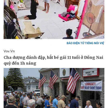
Sức khỏe
Đời sống
Dinh dưỡng - món ngon
Nhà đẹp
Cây thuốc
Blog
Sản phụ khoa
Tình yêu - Gia đình
Nhi khoa