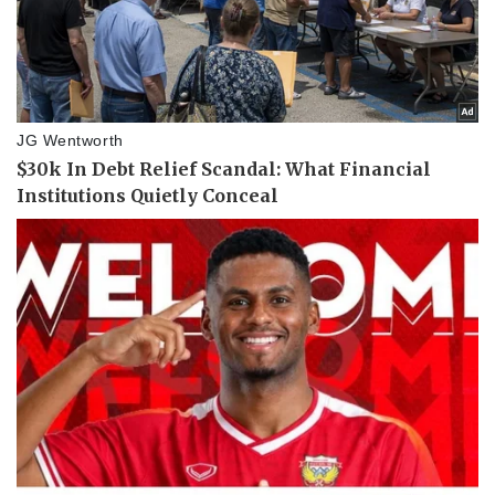
Nam khoa
Làm đẹp - giảm cân
Phòng mạch online
Ăn sạch sống khỏe