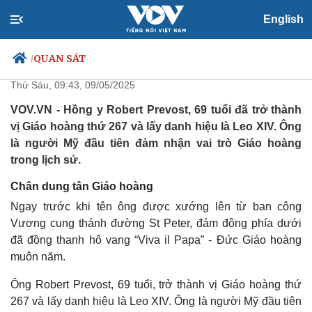
English
Chân dung tân Giáo hoàng Leo
XIV
QUAN SÁT
/
Thứ Sáu, 09:43, 09/05/2025
VOV.VN - Hồng y Robert Prevost, 69 tuổi đã trở thành
vị Giáo hoàng thứ 267 và lấy danh hiệu là Leo XIV. Ông
Chính trị
Xã hội
là người Mỹ đầu tiên đảm nhận vai trò Giáo hoàng
Đảng
Tin 24h
trong lịch sử.
Tổ chức nhân sự
Dự báo thời tiết
Quốc hội
Giáo dục
Chân dung tân Giáo hoàng
Nhận diện sự thật
Dấu ấn VOV
Ngay trước khi tên ông được xướng lên từ ban công
Việc làm
Vương cung thánh đường St Peter, đám đông phía dưới
Biển đảo
đã đồng thanh hô vang “Viva il Papa” - Đức Giáo hoàng
muôn năm.
Ông Robert Prevost, 69 tuổi, trở thành vị Giáo hoàng thứ
267 và lấy danh hiệu là Leo XIV. Ông là người Mỹ đầu tiên