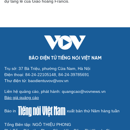
dự tang lễ của Giáo hoàng Francis.
Cải chính
BÁO ĐIỆN TỬ TIẾNG NÓI VIỆT NAM
Trụ sở: 37 Bà Triệu, phường Cửa Nam, Hà Nội
Điện thoại: 84-24-22105148, 84-24-39785691
Thư điện tử: baodientuvov@vov.vn
Liên hệ quảng cáo, phát hành: quangcao@vovnews.vn
Báo giá quảng cáo
Báo in
xuất bản thứ Năm hàng tuần
Tổng Biên tập: NGÔ THIỆU PHONG