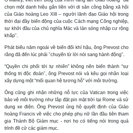
chọn một danh hiệu gắn liền với di sản công bằng xã hội
của Giáo hoàng Leo XIII – người lãnh đạo Giáo hội trong
thời đại đầy biến động của cuộc Cách mạng Công nghiệp,
sự khởi đầu của chủ nghĩa Mác và làn sóng nhập cư rộng
khắp".
Thể thao
Ô tô - Xe máy
Phát biểu năm ngoái về biến đổi khí hậu, ông Prevost cho
Bóng đá
Ô tô
rằng đã đến lúc phải "chuyển từ lời nói sang hành động".
Lịch thi đấu bóng đá
Xe máy
Thế giới thể thao
Tư vấn
“Quyền chi phối tới tự nhiên” không nên biến thành “sự
eSports
thống trị độc đoán", ông Prevost nói và kêu gọi nhân loại
Hậu trường
xây dựng một “mối quan hệ tương hỗ” với môi trường.
Ông cũng ghi nhận những nỗ lực của Vatican trong việc
bảo vệ môi trường như lắp đặt pin mặt trời tại Rome và sử
dụng xe điện. Ông Prevost ủng hộ quyết định của Giáo
hoàng Francis về việc cho phép phụ nữ lần đầu tiên tham
gia Thánh Bộ Giám mục - nơi họ có tiếng nói trong quá
trình đề cử các giám mục.