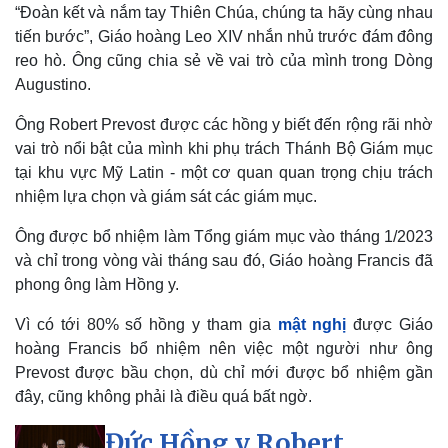
“Đoàn kết và nắm tay Thiên Chúa, chúng ta hãy cùng nhau
tiến bước”, Giáo hoàng Leo XIV nhắn nhủ trước đám đông
reo hò. Ông cũng chia sẻ về vai trò của mình trong Dòng
Augustino.
Ông Robert Prevost được các hồng y biết đến rộng rãi nhờ
vai trò nổi bật của mình khi phụ trách Thánh Bộ Giám mục
tại khu vực Mỹ Latin - một cơ quan quan trọng chịu trách
nhiệm lựa chọn và giám sát các giám mục.
Ông được bổ nhiệm làm Tổng giám mục vào tháng 1/2023
và chỉ trong vòng vài tháng sau đó, Giáo hoàng Francis đã
phong ông làm Hồng y.
Vì có tới 80% số hồng y tham gia
mật nghị
được Giáo
hoàng Francis bổ nhiệm nên việc một người như ông
Prevost được bầu chọn, dù chỉ mới được bổ nhiệm gần
đây, cũng không phải là điều quá bất ngờ.
Kinh tế
Thị trường
Đức Hồng y Robert
Bất động sản
Giá vàng