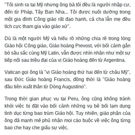
"Tôi sinh ra tại Mỹ nhưng ông bà tôi đều là người nhập cư,
đến từ Pháp, Tây Ban Nha... Tôi được nuôi dưỡng trong
một gia đình Công giáo rất đạo hạnh, cả cha lẫn mẹ đều
tích cực tham gia vào giáo xứ".
Dù là một người Mỹ và hiểu rõ những chia rẽ trong lòng
Giáo hội Công giáo, Giáo hoàng Prevost, với bối cảnh gắn
bó sâu sắc cùng Mỹ Latin, vẫn được nhìn nhận như một sự
tiếp nối sau triều đại của vị Giáo hoàng đến từ Argentina.
Vatican gọi ông là "vị Giáo hoàng thứ hai đến từ châu Mỹ",
sau Đức Giáo hoàng Francis, đồng thời là "Giáo hoàng
đầu tiên xuất thân từ Dòng Augustino".
Pháp luật
Quân sự - Quốc phòng
Trong thời gian phục vụ tại Peru, ông cũng không tránh
Vụ án
Vũ khí
Tin nóng
Việt Nam
khỏi việc bị đặt vào bối cảnh những vụ bê bối lạm dụng
Tư vấn luật
Phân tích
tình dục từng bao trùm Giáo hội. Tuy nhiên, giáo phận của
ông đã mạnh mẽ phủ nhận mọi cáo buộc về việc ông từng
bao che hay che giấu sự việc.