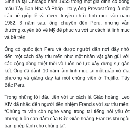
Sinh ra tại Chicago năm 1955 trong một gia đình có dòng
máu Tây Ban Nha và Pháp - Italy, ông Prevost từng là một
cậu bé giúp lễ và được truyền chức linh mục vào năm
1982. 3 năm sau, ông chuyển đến Peru, nhưng vẫn
Thế giới
Multimedia
thường xuyên trở về Mỹ để phục vụ với tư cách là linh mục
và bề trên.
Quan sát
Video
Cuộc sống đó đây
Ảnh
Ông có quốc tịch Peru và được người dân nơi đây nhớ
Hồ sơ
E-Magazine
Infographic
đến một cách đầy trìu mến như một nhân vật gần gũi với
các cộng đồng thiệt thòi và luôn nỗ lực xây dựng sự gắn
kết. Ông đã dành 10 năm làm linh mục tại một giáo xứ địa
phương và giảng dạy tại một chủng viện ở Trujillo, Tây
Bắc Peru.
Trong những lời đầu tiên với tư cách là Giáo hoàng, Leo
XIV đã nhắc đến người tiền nhiệm Francis với sự trìu mến:
“Chúng ta vẫn còn nghe vang trong tai tiếng nói yếu ớt
nhưng luôn can đảm của Đức Giáo hoàng Francis khi ngài
ban phép lành cho chúng ta".