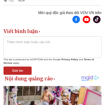
Tag:
VOV
Doanh nghiệp
Công nghệ
Mời quý độc giả theo dõi VOV.VN trên
Thông tin doanh nghiệp
Sành điệu
Doanh nghiệp 24h
Tin Công nghệ
Doanh nhân
Trải nghiệm
Vì cộng đồng
Chuyển đổi số
Viết bình luận
This site is protected by reCAPTCHA and the Google
Privacy Policy
and
Terms of
Service
apply.
Gửi tin