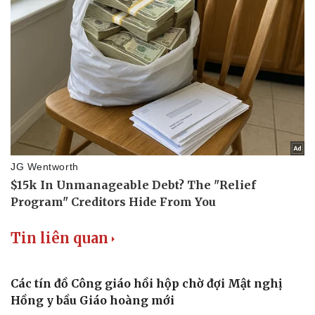
Du lịch
Podcast
Tư vấn
Câu chuyện thời sự
Săn Tour
Đọc truyện đêm khuya
check-in
Cửa sổ tình yêu
Kể chuyện cho bé
Hạt giống tâm hồn
Tin liên quan
Các tín đồ Công giáo hồi hộp chờ đợi Mật nghị
Hồng y bầu Giáo hoàng mới