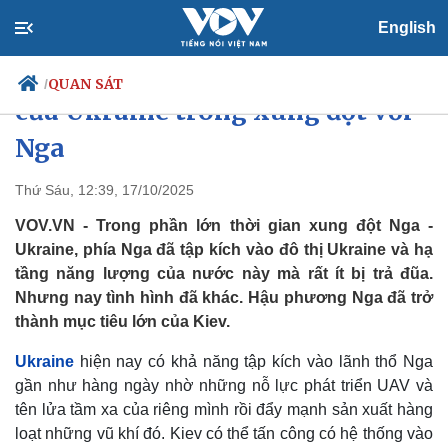
English
Chiến lược ăn miếng trả miếng
QUAN SÁT
/
của Ukraine trong xung đột với
Nga
Chính trị
Xã hội
Thứ Sáu, 12:39, 17/10/2025
Đảng
Tin 24h
VOV.VN - Trong phần lớn thời gian xung đột Nga -
Tổ chức nhân sự
Dự báo thời tiết
Ukraine, phía Nga đã tập kích vào đô thị Ukraine và hạ
Quốc hội
Giáo dục
tầng năng lượng của nước này mà rất ít bị trả đũa.
Nhận diện sự thật
Dấu ấn VOV
Nhưng nay tình hình đã khác. Hậu phương Nga đã trở
Việc làm
Biển đảo
thành mục tiêu lớn của Kiev.
Ukraine
hiện nay có khả năng tập kích vào lãnh thổ Nga
gần như hàng ngày nhờ những nỗ lực phát triển UAV và
tên lửa tầm xa của riêng mình rồi đẩy mạnh sản xuất hàng
loạt những vũ khí đó. Kiev có thể tấn công có hệ thống vào