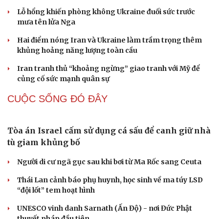
Lỗ hổng khiến phòng không Ukraine đuối sức trước
mưa tên lửa Nga
Hai điểm nóng Iran và Ukraine làm trầm trọng thêm
khủng hoảng năng lượng toàn cầu
Iran tranh thủ “khoảng ngừng” giao tranh với Mỹ để
củng cố sức mạnh quân sự
CUỘC SỐNG ĐÓ ĐÂY
Tòa án Israel cấm sử dụng cá sấu để canh giữ nhà
tù giam khủng bố
Du lịch
Podcast
Người di cư ngã gục sau khi bơi từ Ma Rốc sang Ceuta
Tư vấn
Câu chuyện thời sự
Săn Tour
Đọc truyện đêm khuya
Thái Lan cảnh báo phụ huynh, học sinh về ma túy LSD
check-in
Cửa sổ tình yêu
“đội lốt” tem hoạt hình
Kể chuyện cho bé
Hạt giống tâm hồn
UNESCO vinh danh Sarnath (Ấn Độ) - nơi Đức Phật
thuyết pháp đầu tiên