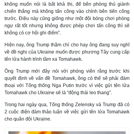
không muốn nói là bất khả thi, để bên phòng thủ giành
chiến thắng mà không tấn công vào chính bên tiến công
trước. Điều này cũng giống như một đội bóng chơi phòng
ngự rất tốt nhưng không được phép chơi tấn công thì sẽ
không có cơ hội ghi điểm”.
Hiện nay, ông Trump thậm chí cho hay ông đang suy nghĩ
về đề nghị của Ukraine muốn được phương Tây cung cấp
tên lửa hành trình tầm xa Tomahawk.
Ông Trump mới đây nói với phóng viên rằng trước khi
quyết định về vấn đề Tomahawk, ông có thể sẽ phải đàm
thoại với Tổng thống Nga Putin trước vì việc gửi tên lửa
Tomahawk cho Ukraine sẽ là “động thái leo thang”.
Kinh tế
Thị trường
Trong hai ngày qua, Tổng thống Zelensky và Trump đã có
Bất động sản
Giá vàng
2 cuộc điện đàm thảo luận về việc gửi tên lửa Tomahawk
Khởi nghiệp
Tiêu dùng
cho quân đội Ukraine.
Tỷ giá
Chứng khoán
Giá cà phê