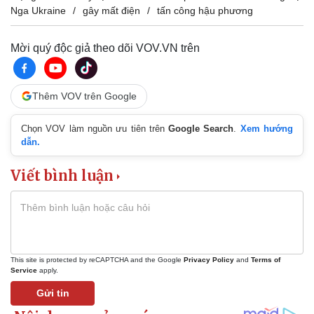
Tin nóng
Việt Nam
Nga Ukraine
gây mất điện
tấn công hậu phương
Tư vấn luật
Phân tích
Mời quý độc giả theo dõi VOV.VN trên
Thêm VOV trên Google
Chọn VOV làm nguồn ưu tiên trên
Google Search
.
Xem hướng
dẫn.
Viết bình luận
This site is protected by reCAPTCHA and the Google
Privacy Policy
and
Terms of
Service
apply.
Gửi tin