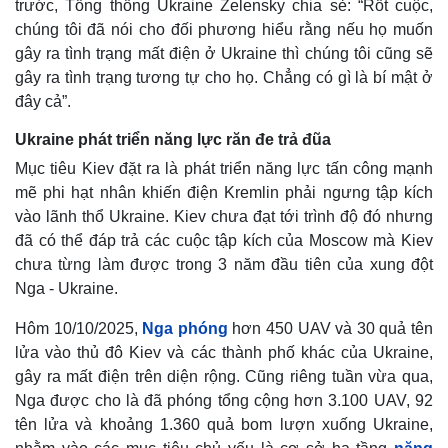
trước, Tổng thống Ukraine Zelensky chia sẻ: “Rốt cuộc,
chúng tôi đã nói cho đối phương hiểu rằng nếu họ muốn
gây ra tình trạng mất điện ở Ukraine thì chúng tôi cũng sẽ
gây ra tình trạng tương tự cho họ. Chẳng có gì là bí mật ở
đây cả”.
Ukraine phát triển năng lực răn đe trả đũa
Mục tiêu Kiev đặt ra là phát triển năng lực tấn công mạnh
mẽ phi hạt nhân khiến điện Kremlin phải ngưng tập kích
vào lãnh thổ Ukraine. Kiev chưa đạt tới trình độ đó nhưng
đã có thể đáp trả các cuộc tập kích của Moscow mà Kiev
chưa từng làm được trong 3 năm đầu tiên của xung đột
Nga - Ukraine.
Hôm 10/10/2025,
Nga phóng
hơn 450 UAV và 30 quả tên
lửa vào thủ đô Kiev và các thành phố khác của Ukraine,
gây ra mất điện trên diện rộng. Cũng riêng tuần vừa qua,
Nga được cho là đã phóng tổng cộng hơn 3.100 UAV, 92
tên lửa và khoảng 1.360 quả bom lượn xuống Ukraine,