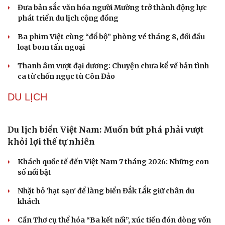
Đưa bản sắc văn hóa người Mường trở thành động lực
phát triển du lịch cộng đồng
Ba phim Việt cùng “đổ bộ” phòng vé tháng 8, đối đầu
loạt bom tấn ngoại
Thanh âm vượt đại dương: Chuyện chưa kể về bản tình
ca từ chốn ngục tù Côn Đảo
DU LỊCH
Du lịch biển Việt Nam: Muốn bứt phá phải vượt
khỏi lợi thế tự nhiên
Khách quốc tế đến Việt Nam 7 tháng 2026: Những con
số nổi bật
Nhặt bỏ 'hạt sạn' để làng biển Đắk Lắk giữ chân du
khách
Cần Thơ cụ thể hóa “Ba kết nối”, xúc tiến đón dòng vốn