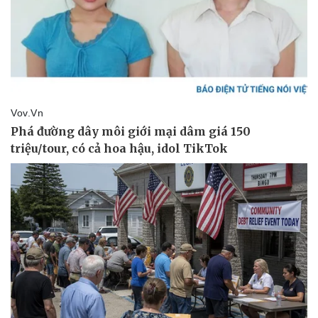
Bóng đá
Ô tô
Lịch thi đấu bóng đá
Xe máy
Thế giới thể thao
Tư vấn
eSports
Hậu trường