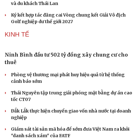
và du khách Thái Lan
Ký kết hợp tác đăng cai Vòng chung kết Giải Vô địch
Golf nghiệp dư thế giới 2027
KINH TẾ
Ninh Bình đầu tư 502 tỷ đồng xây chung cư cho
thuê
Phòng vệ thương mại phát huy hiệu quả từ hệ thống
Văn hóa
Giải trí
cảnh báo sớm
Sân khấu - Điện ảnh
Nghệ sĩ
Thái Nguyên tập trung giải phóng mặt bằng dự án cao
Văn học
Thời trang
tốc CT07
Âm nhạc
Sao Việt
Di sản
Đắk Lắk thực hiện chuyển giao vốn nhà nước tại doanh
nghiệp
Giám sát tài sản mã hóa để sớm đưa Việt Nam ra khỏi
"danh sách xám" của FATF