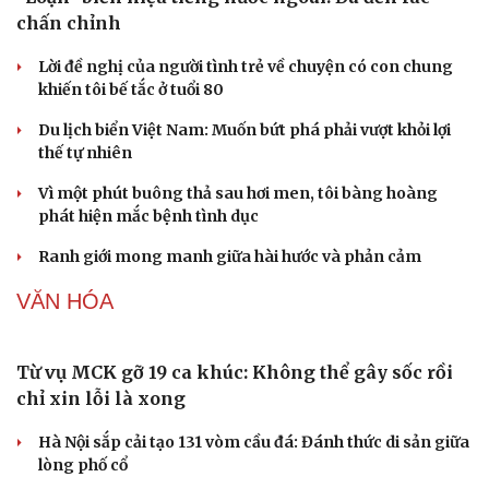
chấn chỉnh
Lời đề nghị của người tình trẻ về chuyện có con chung
khiến tôi bế tắc ở tuổi 80
Du lịch biển Việt Nam: Muốn bứt phá phải vượt khỏi lợi
thế tự nhiên
Vì một phút buông thả sau hơi men, tôi bàng hoàng
phát hiện mắc bệnh tình dục
Ranh giới mong manh giữa hài hước và phản cảm
VĂN HÓA
Từ vụ MCK gỡ 19 ca khúc: Không thể gây sốc rồi
chỉ xin lỗi là xong
Hà Nội sắp cải tạo 131 vòm cầu đá: Đánh thức di sản giữa
lòng phố cổ