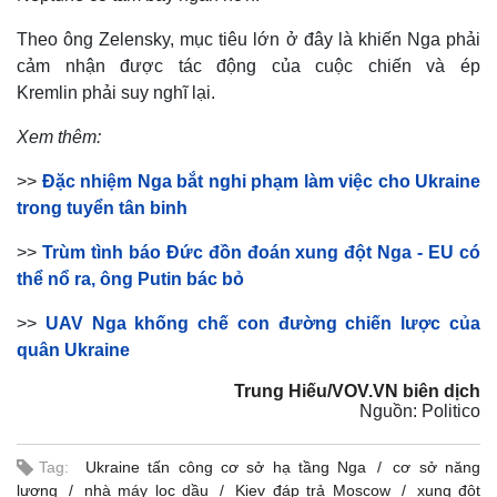
Theo ông Zelensky, mục tiêu lớn ở đây là khiến Nga phải
cảm nhận được tác động của cuộc chiến và ép
Kremlin phải suy nghĩ lại.
Xem thêm:
>>
Đặc nhiệm Nga bắt nghi phạm làm việc cho Ukraine
trong tuyển tân binh
>>
Trùm tình báo Đức đồn đoán xung đột Nga - EU có
thể nổ ra, ông Putin bác bỏ
>>
UAV Nga khống chế con đường chiến lược của
quân Ukraine
Trung Hiếu/VOV.VN biên dịch
Nguồn: Politico
Pháp luật
Quân sự - Quốc phòng
Tag:
Ukraine tấn công cơ sở hạ tầng Nga
cơ sở năng
Vụ án
Vũ khí
lượng
nhà máy lọc dầu
Kiev đáp trả Moscow
xung đột