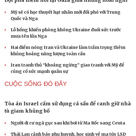
Mỹ sẽ có học thuyết hạt nhân mới đối phó với Trung
Quốc và Nga
Lỗ hổng khiến phòng không Ukraine đuối sức trước
mưa tên lửa Nga
Hai điểm nóng Iran và Ukraine làm trầm trọng thêm
khủng hoảng năng lượng toàn cầu
Iran tranh thủ “khoảng ngừng” giao tranh với Mỹ để
củng cố sức mạnh quân sự
CUỘC SỐNG ĐÓ ĐÂY
Tòa án Israel cấm sử dụng cá sấu để canh giữ nhà
tù giam khủng bố
Cải chính
Người di cư ngã gục sau khi bơi từ Ma Rốc sang Ceuta
Thái Lan cảnh báo phụ huynh, học sinh về ma túy LSD