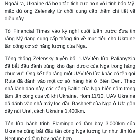
Ngoài ra, Ukraine đã hợp tác tích cực hơn với tình báo Mỹ,
mặc dù ông Zelensky từ chối cung cấp thêm chi tiết về
điều này.
Tờ Financial Times vào kỳ nghỉ cuối tuần trước đưa tin
rằng Mỹ đang cung cấp thông tin về mục tiêu cho Ukraine
tấn công cơ sở năng lượng của Nga.
Tổng thống Zelensky tuyên bố: “UAV-tên lửa Palianytsia
đã bắt đầu đánh trúng kho đạn dược của Nga trong hàng
chục vụ”. Ông kể tiếp rằng một UAV-tên lửa khác có tên gọi
Ruta đã đánh vào một cơ sở hàng hải ở Biển Đen. Theo
nhà lãnh đạo này, các cảng Baltic của Nga hiện nằm trong
tầm tấn công của vũ khí Ukraine. Hôm 11/10, UAV Ukraine
đã đánh vào nhà máy lọc dầu Bashneft của Nga ở Ufa gần
dãy núi Ural, cách Ukraine 1.400km.
Tên lửa hành trình Flamingo có tầm bay 3.000km của
Ukraine cũng bắt đầu tấn công Nga tương tự như tên lửa
Neptune có tầm bay ngắn hơn.