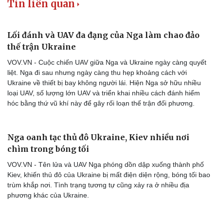
Tin liên quan
Doanh nghiệp
Công nghệ
Lối đánh và UAV đa đạng của Nga làm chao đảo
Thông tin doanh nghiệp
Sành điệu
thế trận Ukraine
Doanh nghiệp 24h
Tin Công nghệ
VOV.VN - Cuộc chiến UAV giữa Nga và Ukraine ngày càng quyết
Doanh nhân
Trải nghiệm
liệt. Nga đi sau nhưng ngày càng thu hẹp khoảng cách với
Vì cộng đồng
Chuyển đổi số
Ukraine về thiết bị bay không người lái. Hiện Nga sở hữu nhiều
loại UAV, số lượng lớn UAV và triển khai nhiều cách đánh hiểm
hóc bằng thứ vũ khí này để gây rối loạn thế trận đối phương.
Nga oanh tạc thủ đô Ukraine, Kiev nhiều nơi
chìm trong bóng tối
VOV.VN - Tên lửa và UAV Nga phóng dồn dập xuống thành phố
Kiev, khiến thủ đô của Ukraine bị mất điện diện rộng, bóng tối bao
trùm khắp nơi. Tình trạng tương tự cũng xảy ra ở nhiều địa
phương khác của Ukraine.