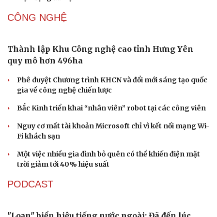
CÔNG NGHỆ
Thành lập Khu Công nghệ cao tỉnh Hưng Yên
Sức khỏe
Đời sống
quy mô hơn 496ha
Dinh dưỡng - món ngon
Nhà đẹp
Phê duyệt Chương trình KHCN và đổi mới sáng tạo quốc
Cây thuốc
Blog
gia về công nghệ chiến lược
Sản phụ khoa
Tình yêu - Gia đình
Nhi khoa
Bắc Kinh triển khai “nhân viên” robot tại các công viên
Nam khoa
Làm đẹp - giảm cân
Nguy cơ mất tài khoản Microsoft chỉ vì kết nối mạng Wi-
Phòng mạch online
Fi khách sạn
Ăn sạch sống khỏe
Một việc nhiều gia đình bỏ quên có thể khiến điện mặt
trời giảm tới 40% hiệu suất
PODCAST
"Loạn" biển hiệu tiếng nước ngoài: Đã đến lúc