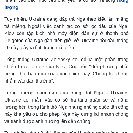
nhằm vào các mục tiêu chủ yếu là cơ sở hạ tầng
năng
lượng
.
Tuy nhiên, Ukraine đang đáp trả Nga theo kiểu ăn miếng
trả miếng. Ngoài việc oanh tạc cơ sở lọc dầu của Nga,
Kiev còn tập kích nhà máy điện dân sự ở thành phố
Belgorod của Nga gần biên giới với Ukraine hồi đầu tháng
10 này, gây ra tình trạng mất điện.
Tổng thống Ukraine Zelensky coi đó là một phần trong
chiến lược răn đe của Kiev. Ông nói: “Đối phương phải
hứng chịu hậu quả của cuộc chiến này. Chúng tôi không
nhắm vào dân thường”.
Thế giới
Multimedia
Quan sát
Video
Trong những năm đầu của xung đột Nga - Ukraine,
Cuộc sống đó đây
Ảnh
Ukraine có nhắm vào cơ sở hạ tầng quân sự và năng
Hồ sơ
E-Magazine
lượng bên trong lãnh thổ Nga nhưng những cuộc tấn công
Infographic
này khá yếu ớt, cho phép Nga xây dựng lại nhanh chóng
và tránh được ảnh hưởng lên dân chúng.