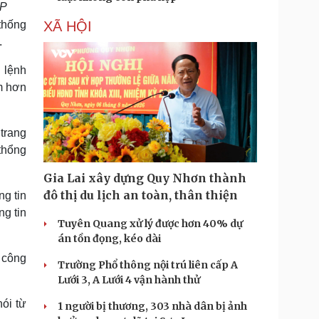
AP
thống
XÃ HỘI
.
 lệnh
m hơn
 trang
thổng
Gia Lai xây dựng Quy Nhơn thành
đô thị du lịch an toàn, thân thiện
g tin
ng tin
Tuyên Quang xử lý được hơn 40% dự
án tồn đọng, kéo dài
 công
Trường Phổ thông nội trú liên cấp A
Lưới 3, A Lưới 4 vận hành thử
nói từ
1 người bị thương, 303 nhà dân bị ảnh