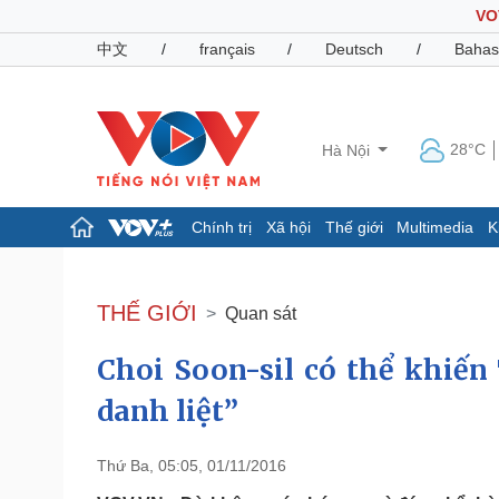
VO
中文
/
français
/
Deutsch
/
Bahas
28°C
Hà Nội
Chính trị
Xã hội
Thế giới
Multimedia
K
Chính trị
Xã hội
Đảng
Tin 24h
THẾ GIỚI
Quan sát
Tổ chức nhân sự
Dự báo thời tiết
Quốc hội
Giáo dục
Choi Soon-sil có thể khiến
Nhận diện sự thật
Dấu ấn VOV
Việc làm
danh liệt”
Biển đảo
Pháp luật
Quân sự - Quốc phòng
Thứ Ba, 05:05, 01/11/2016
Vụ án
Vũ khí