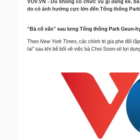
VOV.VN - Dù không có chức vụ gì đáng kể, bà
Tin nóng
Việt Nam
do có ảnh hưởng cực lớn đến Tổng thống Park
Tư vấn luật
Phân tích
“Bà cố vấn” sau lưng Tổng thống Park Geun-h
Sức khỏe
Đời sống
Theo
New York Times
, các chính trị gia phe đối 
Dinh dưỡng - món ngon
Nhà đẹp
lai” sau khi bê bối về việc bà Choi Soon-sil lợi d
Cây thuốc
Blog
Sản phụ khoa
Tình yêu - Gia đình
Nhi khoa
Nam khoa
Làm đẹp - giảm cân
Phòng mạch online
Ăn sạch sống khỏe
Cải chính