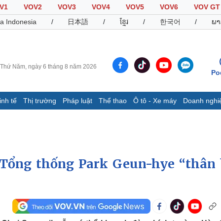
V1
VOV2
VOV3
VOV4
VOV5
VOV6
VOV GT
a Indonesia
/
日本語
/
ខ្មែរ
/
한국어
/
ພາ
Thứ Năm, ngày 6 tháng 8 năm 2026
Po
inh tế
Thị trường
Pháp luật
Thể thao
Ô tô - Xe máy
Doanh nghi
Thế giới
Multimedia
K
Quan sát
Video
B
Cuộc sống đó đây
Ảnh
K
Hồ sơ
E-Magazine
 Tổng thống Park Geun-hye “thân 
Infographic
Thể thao
Ô tô - Xe máy
D
Bóng đá
Ô tô
T