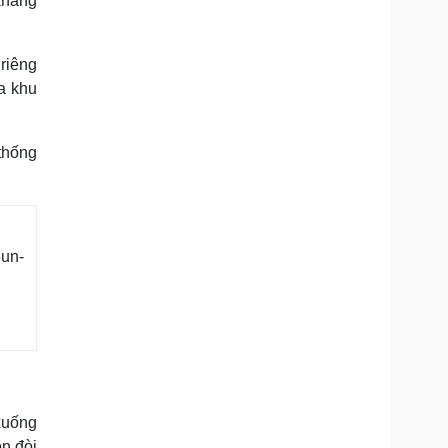
khẳng
riêng
a khu
thống
eun-
xuống
n đòi