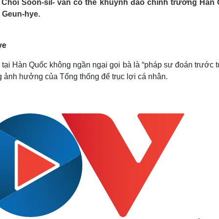
 Choi Soon-sil- vẫn có thể khuynh đảo chính trường Hàn
Lịch thi đấu bóng đá
Xe máy
 Geun-hye.
Thế giới thể thao
Tư vấn
eSports
V
Hậu trường
ye
Văn hóa
Giải trí
D
lập tại Hàn Quốc không ngần ngại gọi bà là “pháp sư đoán trước
Sân khấu - Điện ảnh
Nghệ sĩ
ụng ảnh hưởng của Tổng thống để trục lợi cá nhân.
Văn học
Thời trang
Âm nhạc
Sao Việt
c
Di sản