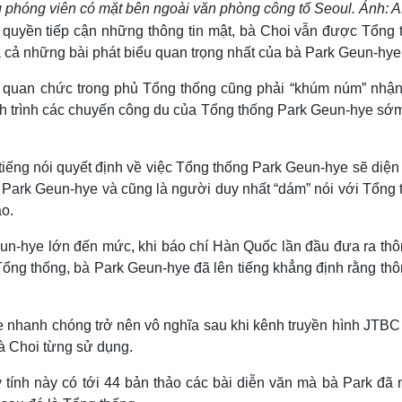
 phóng viên có mặt bên ngoài văn phòng công tố Seoul. Ảnh: 
 quyền tiếp cận những thông tin mật, bà Choi vẫn được Tổng 
cả những bài phát biểu quan trọng nhất của bà Park Geun-hye
quan chức trong phủ Tổng thống cũng phải “khúm núm” nhận
ch trình các chuyến công du của Tổng thống Park Geun-hye sớ
iếng nói quyết định về việc Tổng thống Park Geun-hye sẽ diện
à Park Geun-hye và cũng là người duy nhất “dám” nói với Tổng 
o.
un-hye lớn đến mức, khi báo chí Hàn Quốc lần đầu đưa ra thôn
Tổng thống, bà Park Geun-hye đã lên tiếng khẳng định rằng thô
e nhanh chóng trở nên vô nghĩa sau khi kênh truyền hình JTBC
bà Choi từng sử dụng.
 tính này có tới 44 bản thảo các bài diễn văn mà bà Park đã 