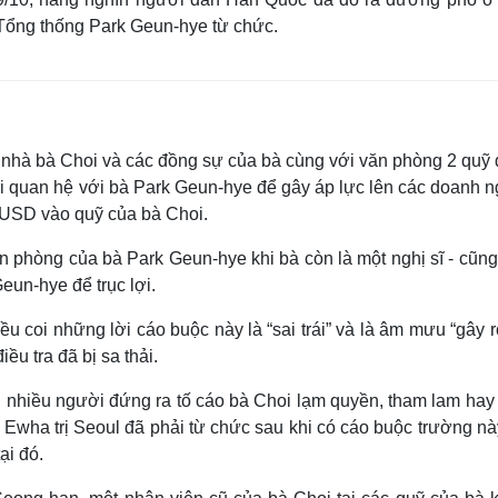
Tổng thống Park Geun-hye từ chức.
t nhà bà Choi và các đồng sự của bà cùng với văn phòng 2 quỹ 
i quan hệ với bà Park Geun-hye để gây áp lực lên các doanh n
u USD vào quỹ của bà Choi.
n phòng của bà Park Geun-hye khi bà còn là một nghị sĩ - cũng
eun-hye để trục lợi.
 coi những lời cáo buộc này là “sai trái” và là âm mưu “gây rố
ều tra đã bị sa thải.
g nhiều người đứng ra tố cáo bà Choi lạm quyền, tham lam hay
 Ewha trị Seoul đã phải từ chức sau khi có cáo buộc trường nà
ại đó.