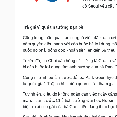
đô Seoul yêu cầu 
Trả giá vì quá tin tưởng bạn bè
Cũng trong tuần qua, các công tố viên đã khám xé
nắm quyền điều hành với cáo buộc bà lợi dụng mố
buộc họ phải đóng góp khoản tiền lên đến 69 triệ
Trước đó, bà Choi và chồng cũ - từng là Chánh vă
bị cáo buộc lợi dụng tầm ảnh hưởng của bà Park G
Cũng như nhiều lần trước đó, bà Park Geun-hye đều
tự quốc gia”. Thậm chí, nhiều quan chức tham gia đi
Tuy nhiên, điều đó không ngăn cản việc ngày càn
mạn. Tuần trước, Chủ tịch trường Đại học Nữ sinh
biệt ưu ái con gái của bà Choi hiện đang theo học t