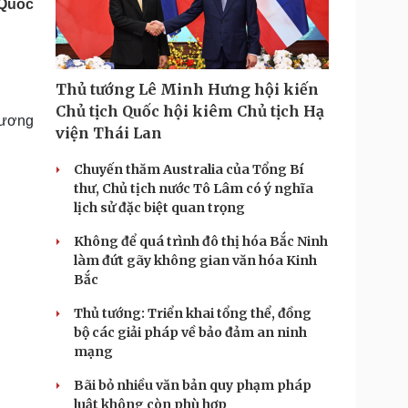
 Quốc
Doanh nghiệp 24h
Tin Công nghệ
Doanh nhân
Trải nghiệm
ì cộng đồng
Chuyển đổi số
Thủ tướng Lê Minh Hưng hội kiến
u lịch
Podcast
Chủ tịch Quốc hội kiêm Chủ tịch Hạ
 tương
Tư vấn
Câu chuyện thời sự
viện Thái Lan
Săn Tour
Đọc truyện đêm khuya
heck-in
Cửa sổ tình yêu
Chuyến thăm Australia của Tổng Bí
Kể chuyện cho bé
thư, Chủ tịch nước Tô Lâm có ý nghĩa
Hạt giống tâm hồn
lịch sử đặc biệt quan trọng
Không để quá trình đô thị hóa Bắc Ninh
làm đứt gãy không gian văn hóa Kinh
Bắc
Thủ tướng: Triển khai tổng thể, đồng
bộ các giải pháp về bảo đảm an ninh
mạng
Bãi bỏ nhiều văn bản quy phạm pháp
luật không còn phù hợp