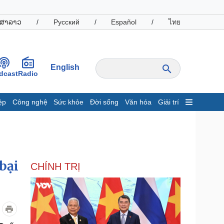
ສາລາວ
/
Русский
/
Español
/
ไทย
English
dcast
Radio
ệp
Công nghệ
Sức khỏe
Đời sống
Văn hóa
Giải trí
inh tế
Thị trường
ất động sản
Giá vàng
hởi nghiệp
Tiêu dùng
Tỷ giá
bại
CHÍNH TRỊ
Chứng khoán
Giá cà phê
oanh nghiệp
Công nghệ
hông tin doanh nghiệp
Sành điệu