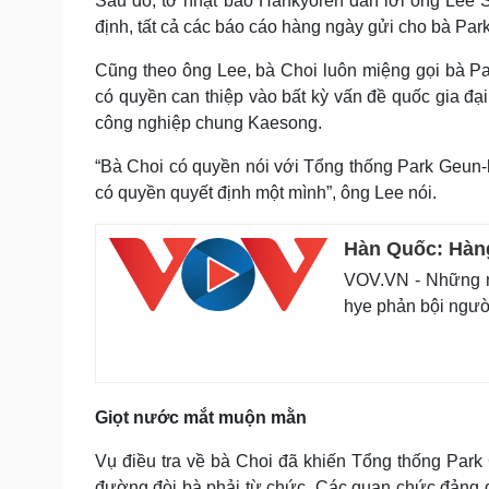
Sau đó, tờ nhật báo Hankyoreh dẫn lời ông Lee 
định, tất cả các báo cáo hàng ngày gửi cho bà Par
Cũng theo ông Lee, bà Choi luôn miệng gọi bà Pa
có quyền can thiệp vào bất kỳ vấn đề quốc gia đạ
công nghiệp chung Kaesong.
“Bà Choi có quyền nói với Tổng thống Park Geun-
có quyền quyết định một mình”, ông Lee nói.
Hàn Quốc: Hàng
VOV.VN - Những ng
hye phản bội ngườ
Giọt nước mắt muộn mằn
Vụ điều tra về bà Choi đã khiến Tổng thống Park 
đường đòi bà phải từ chức. Các quan chức đảng đố