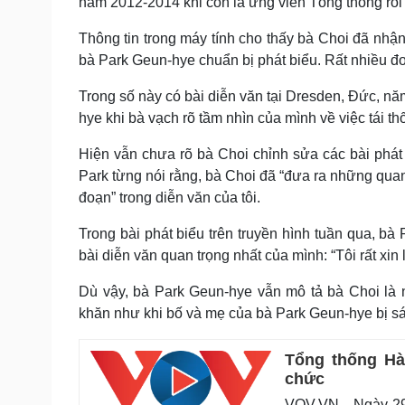
năm 2012-2014 khi còn là ứng viên Tổng thống rồi
Thông tin trong máy tính cho thấy bà Choi đã nhậ
bà Park Geun-hye chuẩn bị phát biểu. Rất nhiều đo
Trong số này có bài diễn văn tại Dresden, Đức, nă
hye khi bà vạch rõ tầm nhìn của mình về việc tái th
Hiện vẫn chưa rõ bà Choi chỉnh sửa các bài phá
Park từng nói rằng, bà Choi đã “đưa ra những qua
đoạn” trong diễn văn của tôi.
Trong bài phát biểu trên truyền hình tuần qua, b
bài diễn văn quan trọng nhất của mình: “Tôi rất xin l
Dù vậy, bà Park Geun-hye vẫn mô tả bà Choi là 
khăn như khi bố và mẹ của bà Park Geun-hye bị sát
Tổng thống Hà
chức
VOV.VN - Ngày 29