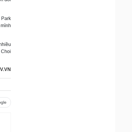
 Park
o mình
nhiều
y Choi
OV.VN
gle
.