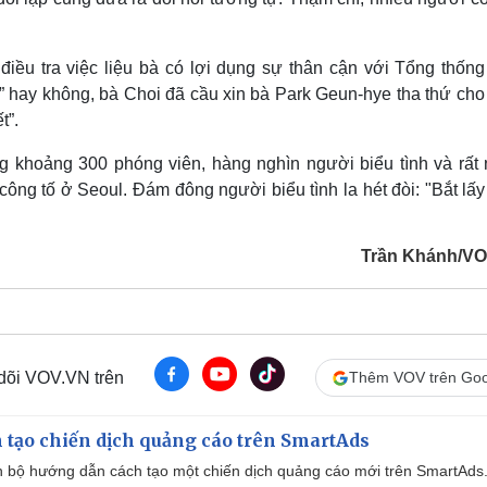
điều tra việc liệu bà có lợi dụng sự thân cận với Tổng thống
i” hay không, bà Choi đã cầu xin bà Park Geun-hye tha thứ ch
t”.
g khoảng 300 phóng viên, hàng nghìn người biểu tình và rất 
ông tố ở Seoul. Đám đông người biểu tình la hét đòi: "Bắt lấ
Trần Khánh/V
 dõi VOV.VN trên
Thêm VOV trên Goo
 tạo chiến dịch quảng cáo trên SmartAds
 bộ hướng dẫn cách tạo một chiến dịch quảng cáo mới trên SmartAds