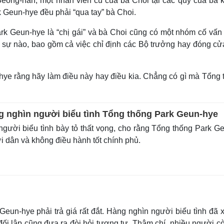
Seong-han, một nhân viên cũ của bà Choi tại các quỹ của bà 
k Geun-hye đều phải “qua tay” bà Choi.
rk Geun-hye là “chị gái” và bà Choi cũng có một nhóm cố vấn 
i sự nào, bao gồm cả việc chỉ định các Bộ trưởng hay đóng cử
hye rằng hãy làm điều này hay điều kia. Chẳng có gì mà Tổng 
 nghìn người biểu tình Tổng thống Park Geun-hye
ười biểu tình bày tỏ thất vọng, cho rằng Tổng thống Park G
i dân và không điều hành tốt chính phủ.
Geun-hye phải trả giá rất đắt. Hàng nghìn người biểu tình đã 
i lập cũng đưa ra đòi hỏi tương tự. Thậm chí, nhiều người cò