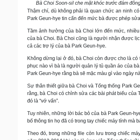
Bà Choi Soon-sil che mặt khóc trước đám đông
Thậm chí, dù không phải là quan chức an ninh có
Park Geun-hye tin cẩn đến mức bà được phép sửa 
Tầm ảnh hưởng của bà Choi lớn đến mức, nhiều 
của bà Choi. Bà Choi cũng là người nhận được lị
cả các trợ lý của bà Park Geun-hye.
Không dừng lại ở đó, bà Choi còn được cho là có t
phục nào vì bà là người quản lý tủ quần áo của b
Park Geun-hye rằng bà sẽ mặc màu gì vào ngày nà
Sự thân thiết giữa bà Choi và Tổng thống Park Ge
rằng, bà Choi có chỉnh sửa các bài phát biểu của 
đó là “vớ vẩn”.
Tuy nhiên, những lời bác bỏ của bà Park Geun-hy
bố thông tin họ đã có trong tay chiếc máy tính mà 
Theo đó, trong những file còn lưu trong chiếc máy