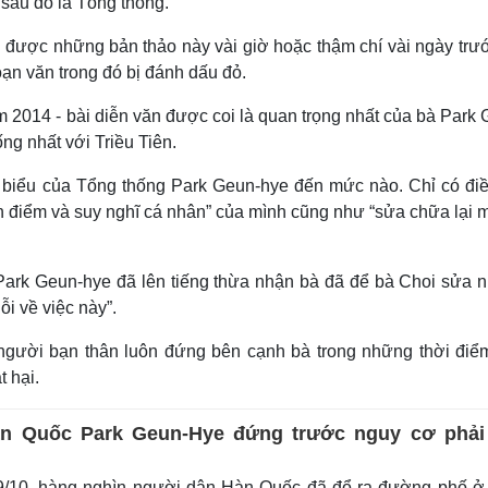
 sau đó là Tổng thống.
n được những bản thảo này vài giờ hoặc thậm chí vài ngày trướ
ạn văn trong đó bị đánh dấu đỏ.
m 2014 - bài diễn văn được coi là quan trọng nhất của bà Park
ống nhất với Triều Tiên.
t biểu của Tổng thống Park Geun-hye đến mức nào. Chỉ có điề
n điểm và suy nghĩ cá nhân” của mình cũng như “sửa chữa lại m
à Park Geun-hye đã lên tiếng thừa nhận bà đã để bà Choi sửa 
ỗi về việc này”.
người bạn thân luôn đứng bên cạnh bà trong những thời điể
 hại.
n Quốc Park Geun-Hye đứng trước nguy cơ phải
/10, hàng nghìn người dân Hàn Quốc đã đổ ra đường phố ở 