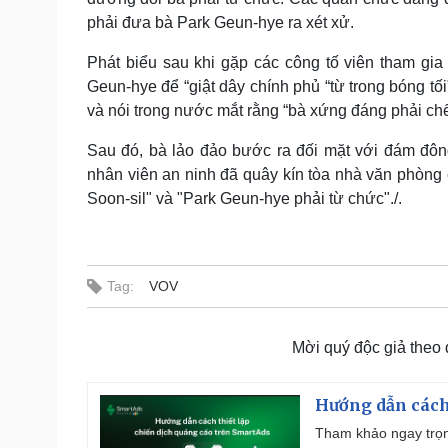
phải đưa bà Park Geun-hye ra xét xử.
Phát biểu sau khi gặp các công tố viên tham gia 
Geun-hye để “giật dây chính phủ “từ trong bóng tố
và nói trong nước mắt rằng “bà xứng đáng phải chế
Sau đó, bà lảo đảo bước ra đối mặt với đám đôn
nhân viên an ninh đã quây kín tòa nhà văn phòng c
Soon-sil" và "Park Geun-hye phải từ chức"./.
Tag:
VOV
Mời quý độc giả theo
Hướng dẫn cách
Tham khảo ngay trọn