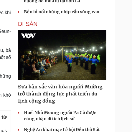
hưởng do mưa lũ tại Sơn La
Bền bỉ nối những nhịp cầu vùng cao
c khi
DI SẢN
 Geun-
u, bà
ột số
những
Đưa bản sắc văn hóa người Mường
trở thành động lực phát triển du
m khó
lịch cộng đồng
Huế: Nhà Moong người Pa Cô được
 từ
công nhận di tích lịch sử
Nghệ An khai mạc Lễ hội Đền thờ Sát
thủ