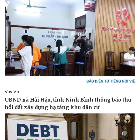
Bóng đá
Ô tô
Lịch thi đấu bóng đá
Xe máy
Thế giới thể thao
Tư vấn
eSports
Hậu trường