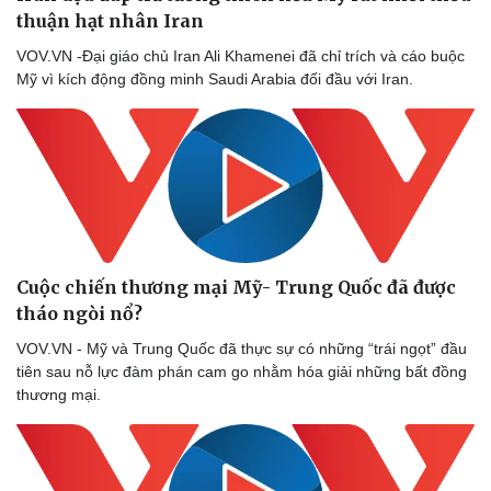
Nam khoa
thuận hạt nhân Iran
Làm đẹp - giảm cân
VOV.VN -Đại giáo chủ Iran Ali Khamenei đã chỉ trích và cáo buộc
Phòng mạch online
Mỹ vì kích động đồng minh Saudi Arabia đối đầu với Iran.
Ăn sạch sống khỏe
Cuộc chiến thương mại Mỹ- Trung Quốc đã được
tháo ngòi nổ?
VOV.VN - Mỹ và Trung Quốc đã thực sự có những “trái ngọt” đầu
tiên sau nỗ lực đàm phán cam go nhằm hóa giải những bất đồng
thương mại.