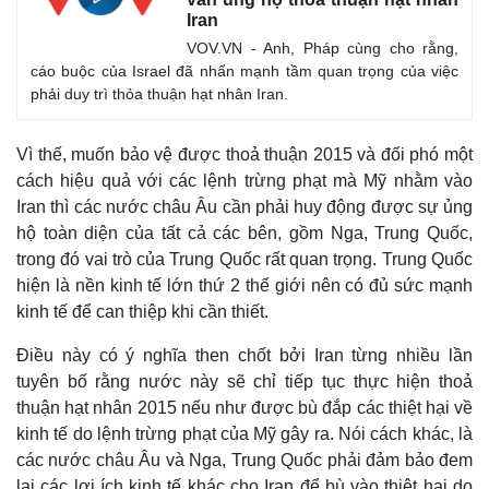
Iran
VOV.VN - Anh, Pháp cùng cho rằng,
cáo buộc của Israel đã nhấn mạnh tầm quan trọng của việc
phải duy trì thỏa thuận hạt nhân Iran.
Vì thế, muốn bảo vệ được thoả thuận 2015 và đối phó một
cách hiệu quả với các lệnh trừng phạt mà Mỹ nhằm vào
Iran thì các nước châu Âu cần phải huy động được sự ủng
hộ toàn diện của tất cả các bên, gồm Nga, Trung Quốc,
trong đó vai trò của Trung Quốc rất quan trọng. Trung Quốc
hiện là nền kinh tế lớn thứ 2 thế giới nên có đủ sức mạnh
kinh tế để can thiệp khi cần thiết.
Điều này có ý nghĩa then chốt bởi Iran từng nhiều lần
tuyên bố rằng nước này sẽ chỉ tiếp tục thực hiện thoả
thuận hạt nhân 2015 nếu như được bù đắp các thiệt hại về
kinh tế do lệnh trừng phạt của Mỹ gây ra. Nói cách khác, là
các nước châu Âu và Nga, Trung Quốc phải đảm bảo đem
lại các lợi ích kinh tế khác cho Iran để bù vào thiệt hại do