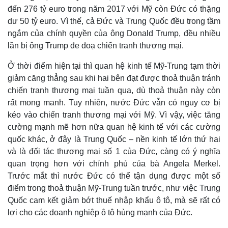
đến 276 tỷ euro trong năm 2017 với Mỹ còn Đức có thặng
dư 50 tỷ euro. Vì thế, cả Đức và Trung Quốc đều trong tầm
ngắm của chính quyền của ông Donald Trump, đều nhiều
lần bị ông Trump đe doạ chiến tranh thương mại.
Ở thời điểm hiện tại thì quan hệ kinh tế Mỹ-Trung tạm thời
giảm căng thẳng sau khi hai bên đạt được thoả thuận tránh
Thế giới
Multimedia
chiến tranh thương mại tuần qua, dù thoả thuận này còn
Quan sát
Video
rất mong manh. Tuy nhiên, nước Đức vẫn có nguy cơ bị
Cuộc sống đó đây
Ảnh
kéo vào chiến tranh thương mại với Mỹ. Vì vậy, việc tăng
Hồ sơ
E-Magazine
cường mạnh mẽ hơn nữa quan hệ kinh tế với các cường
Infographic
quốc khác, ở đây là Trung Quốc – nền kinh tế lớn thứ hai
và là đối tác thương mại số 1 của Đức, càng có ý nghĩa
quan trọng hơn với chính phủ của bà Angela Merkel.
Trước mắt thì nước Đức có thể tận dụng được một số
điểm trong thoả thuận Mỹ-Trung tuần trước, như việc Trung
Quốc cam kết giảm bớt thuế nhập khẩu ô tô, mà sẽ rất có
lợi cho các doanh nghiệp ô tô hùng mạnh của Đức.