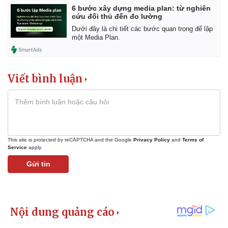
6 bước xây dựng media plan: từ nghiên
cứu đối thủ đến đo lường
Dưới đây là chi tiết các bước quan trọng để lập
một Media Plan.
Viết bình luận
This site is protected by reCAPTCHA and the Google
Privacy Policy
and
Terms of
Service
apply.
Gửi tin
Thể thao
Ô tô - Xe máy