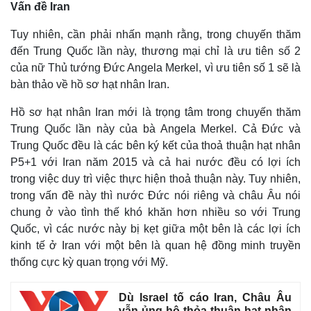
Vấn đề Iran
Tuy nhiên, cần phải nhấn mạnh rằng, trong chuyến thăm
đến Trung Quốc lần này, thương mại chỉ là ưu tiên số 2
của nữ Thủ tướng Đức Angela Merkel, vì ưu tiên số 1 sẽ là
bàn thảo về hồ sơ hạt nhân Iran.
Hồ sơ hạt nhân Iran mới là trọng tâm trong chuyến thăm
Trung Quốc lần này của bà Angela Merkel. Cả Đức và
Trung Quốc đều là các bên ký kết của thoả thuận hạt nhân
P5+1 với Iran năm 2015 và cả hai nước đều có lợi ích
trong việc duy trì việc thực hiện thoả thuận này. Tuy nhiên,
trong vấn đề này thì nước Đức nói riêng và châu Âu nói
chung ở vào tình thế khó khăn hơn nhiều so với Trung
Quốc, vì các nước này bị kẹt giữa một bên là các lợi ích
kinh tế ở Iran với một bên là quan hệ đồng minh truyền
thống cực kỳ quan trọng với Mỹ.
Dù Israel tố cáo Iran, Châu Âu
vẫn ủng hộ thỏa thuận hạt nhân