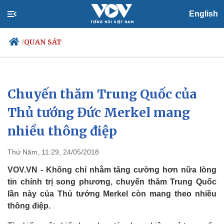
English
QUAN SÁT
/
Chuyến thăm Trung Quốc của
Chính trị
Xã hội
Đảng
Tin 24h
Thủ tướng Đức Merkel mang
Tổ chức nhân sự
Dự báo thời tiết
nhiều thông điệp
Quốc hội
Giáo dục
Nhận diện sự thật
Dấu ấn VOV
Việc làm
Thứ Năm, 11:29, 24/05/2018
Biển đảo
VOV.VN - Không chỉ nhằm tăng cường hơn nữa lòng
tin chính trị song phương, chuyến thăm Trung Quốc
lần này của Thủ tướng Merkel còn mang theo nhiều
thông điệp.