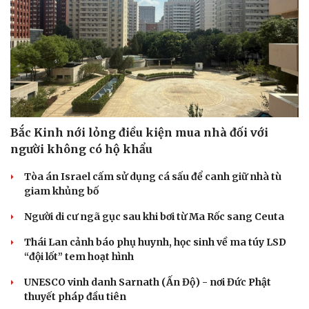
Bắc Kinh nới lỏng điều kiện mua nhà đối với
người không có hộ khẩu
Tòa án Israel cấm sử dụng cá sấu để canh giữ nhà tù
giam khủng bố
Cải chính
Người di cư ngã gục sau khi bơi từ Ma Rốc sang Ceuta
Thái Lan cảnh báo phụ huynh, học sinh về ma túy LSD
“đội lốt” tem hoạt hình
UNESCO vinh danh Sarnath (Ấn Độ) - nơi Đức Phật
thuyết pháp đầu tiên