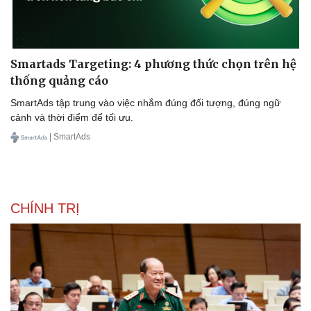
Smartads Targeting: 4 phương thức chọn trên hệ
thống quảng cáo
SmartAds tập trung vào việc nhắm đúng đối tượng, đúng ngữ
cảnh và thời điểm để tối ưu.
| SmartAds
CHÍNH TRỊ
Văn hóa
Giải trí
Sân khấu - Điện ảnh
Nghệ sĩ
Văn học
Thời trang
Âm nhạc
Sao Việt