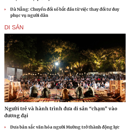
Đà Nẵng: Chuyển đổi số bắt đầu từ việc thay đổi tư duy
phục vụ người dân
DI SẢN
Du lịch
Podcast
Tư vấn
Câu chuyện thời sự
Săn Tour
Đọc truyện đêm khuya
Người trẻ và hành trình đưa di sản “chạm” vào
check-in
Cửa sổ tình yêu
đương đại
Kể chuyện cho bé
Hạt giống tâm hồn
Đưa bản sắc văn hóa người Mường trở thành động lực