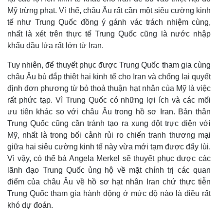
Mỹ trừng phạt. Vì thế, châu Âu rất cần một siêu cường kinh
tế như Trung Quốc đồng ý gánh vác trách nhiệm cùng,
nhất là xét trên thực tế Trung Quốc cũng là nước nhập
khẩu dầu lửa rất lớn từ Iran.
Kinh tế
Thị trường
Tuy nhiên, để thuyết phục được Trung Quốc tham gia cùng
Bất động sản
Giá vàng
châu Âu bù đắp thiệt hại kinh tế cho Iran và chống lại quyết
Khởi nghiệp
Tiêu dùng
định đơn phương từ bỏ thoả thuận hạt nhân của Mỹ là việc
Tỷ giá
Chứng khoán
rất phức tạp. Vì Trung Quốc có những lợi ích và các mối
Giá cà phê
ưu tiên khác so với châu Âu trong hồ sơ Iran. Bản thân
Trung Quốc cũng cần tránh tạo ra xung đột trực diện với
Mỹ, nhất là trong bối cảnh rủi ro chiến tranh thương mại
giữa hai siêu cường kinh tế này vừa mới tạm được đẩy lùi.
Vì vậy, có thể bà Angela Merkel sẽ thuyết phục được các
lãnh đạo Trung Quốc ủng hộ về mặt chính trị các quan
điểm của châu Âu về hồ sơ hạt nhân Iran chứ thực tiễn
Trung Quốc tham gia hành động ở mức độ nào là điều rất
khó dự đoán.