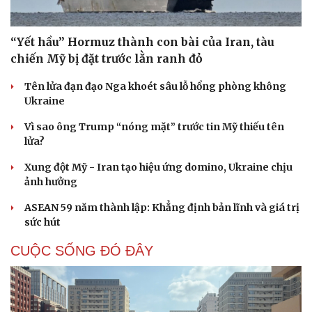
“Yết hầu” Hormuz thành con bài của Iran, tàu
chiến Mỹ bị đặt trước lằn ranh đỏ
Tên lửa đạn đạo Nga khoét sâu lỗ hổng phòng không
Ukraine
Vì sao ông Trump “nóng mặt” trước tin Mỹ thiếu tên
lửa?
Xung đột Mỹ - Iran tạo hiệu ứng domino, Ukraine chịu
ảnh hưởng
ASEAN 59 năm thành lập: Khẳng định bản lĩnh và giá trị
sức hút
CUỘC SỐNG ĐÓ ĐÂY