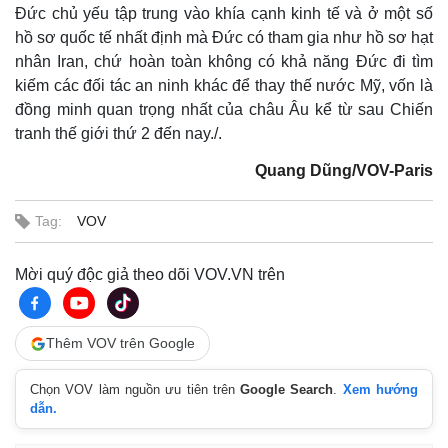
Đức chủ yếu tập trung vào khía cạnh kinh tế và ở một số
hồ sơ quốc tế nhất định mà Đức có tham gia như hồ sơ hạt
nhân Iran, chứ hoàn toàn không có khả năng Đức đi tìm
Pháp luật
Quân sự - Quốc phòng
kiếm các đối tác an ninh khác để thay thế nước Mỹ, vốn là
Vụ án
Vũ khí
đồng minh quan trọng nhất của châu Âu kể từ sau Chiến
Tin nóng
Việt Nam
tranh thế giới thứ 2 đến nay./.
Tư vấn luật
Phân tích
Quang Dũng/VOV-Paris
Tag:
VOV
Mời quý độc giả theo dõi VOV.VN trên
Thêm VOV trên Google
Chọn VOV làm nguồn ưu tiên trên
Google Search
.
Xem hướng
dẫn.