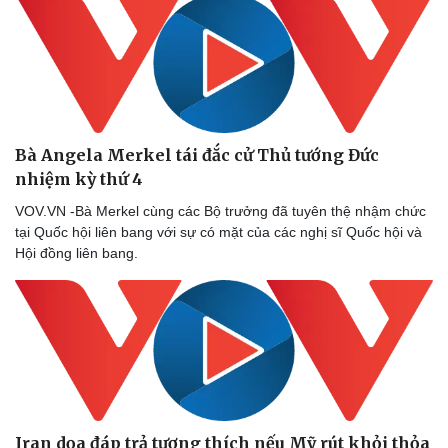
Bà Angela Merkel tái đắc cử Thủ tướng Đức
nhiệm kỳ thứ 4
VOV.VN -Bà Merkel cùng các Bộ trưởng đã tuyên thệ nhậm chức
tại Quốc hội liên bang với sự có mặt của các nghị sĩ Quốc hội và
Hội đồng liên bang.
Sức khỏe
Đời sống
Dinh dưỡng - món ngon
Nhà đẹp
Cây thuốc
Blog
Sản phụ khoa
Tình yêu - Gia đình
Nhi khoa
Iran dọa đáp trả tương thích nếu Mỹ rút khỏi thỏa