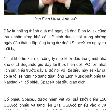
Ông Elon Musk. Ảnh: AP
Đây là những thành quả mà ngay cả ông Elon Musk cũng
thừa nhận từng khó có thể hình dung, bởi trong những
ngày đầu thành lập, ông từng dự đoán SpaceX có nguy cơ
thất bại.
“Thật khó tin khi một công ty nhỏ khởi đầu trong một nhà
kho ở El Segundo giờ đây lại thực hiện đợt IPO lớn nhất
lịch sử. Nếu trước đây ai đó nói với tôi điều này sẽ xảy ra,
có lẽ tôi sẽ nghĩ họ đang đùa”, ông Elon Musk phát biểu tại
Nasdaq khi cổ phiếu SpaceX bắt đầu giao dịch.
Cổ phiếu SpaceX được niêm yết với giá khởi điểm 150
USD/cổ phiếu và tăng lên 171 USD/cổ phiếu vào giữa