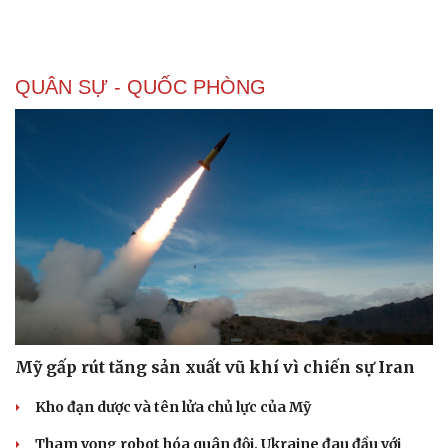
QUÂN SỰ - QUỐC PHÒNG
Văn hóa
Giải trí
Sân khấu - Điện ảnh
Nghệ sĩ
Văn học
Thời trang
Âm nhạc
Sao Việt
Mỹ gấp rút tăng sản xuất vũ khí vì chiến sự Iran
Di sản
Kho đạn dược và tên lửa chủ lực của Mỹ
Tham vọng robot hóa quân đội, Ukraine đau đầu với