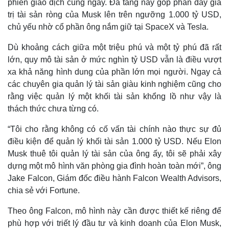
phiên giao dịch cùng ngày. Đà tăng này góp phần đẩy giá
trị tài sản ròng của Musk lên trên ngưỡng 1.000 tỷ USD,
chủ yếu nhờ cổ phần ông nắm giữ tại SpaceX và Tesla.
Dù khoảng cách giữa một triệu phú và một tỷ phú đã rất
lớn, quy mô tài sản ở mức nghìn tỷ USD vẫn là điều vượt
xa khả năng hình dung của phần lớn mọi người. Ngay cả
các chuyên gia quản lý tài sản giàu kinh nghiệm cũng cho
rằng việc quản lý một khối tài sản khổng lồ như vậy là
thách thức chưa từng có.
“Tôi cho rằng không có cố vấn tài chính nào thực sự đủ
điều kiện để quản lý khối tài sản 1.000 tỷ USD. Nếu Elon
Thế giới
Multimedia
Musk thuê tôi quản lý tài sản của ông ấy, tôi sẽ phải xây
Quan sát
Video
dựng một mô hình văn phòng gia đình hoàn toàn mới”, ông
Cuộc sống đó đây
Ảnh
Jake Falcon, Giám đốc điều hành Falcon Wealth Advisors,
Hồ sơ
E-Magazine
chia sẻ với Fortune.
Infographic
Theo ông Falcon, mô hình này cần được thiết kế riêng để
phù hợp với triết lý đầu tư và kinh doanh của Elon Musk,