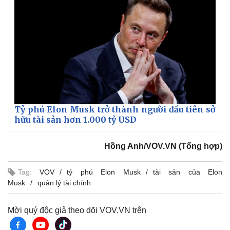
Vụ án
Vũ khí
Tin nóng
Việt Nam
Tư vấn luật
Phân tích
Tỷ phú Elon Musk trở thành người đầu tiên sở
hữu tài sản hơn 1.000 tỷ USD
Hồng Anh/VOV.VN (Tổng hợp)
Tag:
VOV
tỷ phú Elon Musk
tài sản của Elon
Musk
quản lý tài chính
Mời quý độc giả theo dõi VOV.VN trên