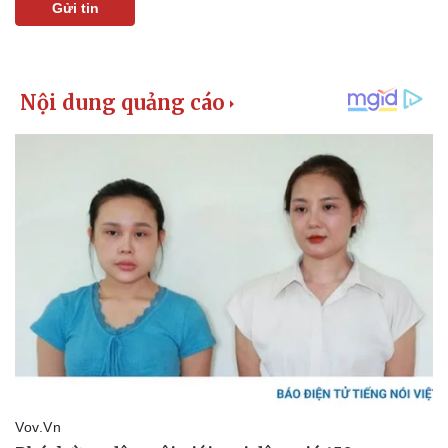
Gửi tin
Thể thao
Ô tô - Xe máy
Bóng đá
Ô tô
Lịch thi đấu bóng đá
Xe máy
Thế giới thể thao
Tư vấn
eSports
Hậu trường