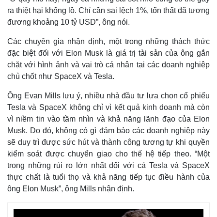
ra thiệt hại khổng lồ. Chỉ cần sai lệch 1%, tổn thất đã tương
đương khoảng 10 tỷ USD”, ông nói.
Các chuyên gia nhận định, một trong những thách thức
đặc biệt đối với Elon Musk là giá trị tài sản của ông gắn
chặt với hình ảnh và vai trò cá nhân tại các doanh nghiệp
chủ chốt như SpaceX và Tesla.
Ông Evan Mills lưu ý, nhiều nhà đầu tư lựa chọn cổ phiếu
Tesla và SpaceX không chỉ vì kết quả kinh doanh mà còn
vì niềm tin vào tầm nhìn và khả năng lãnh đạo của Elon
Musk. Do đó, không có gì đảm bảo các doanh nghiệp này
sẽ duy trì được sức hút và thành công tương tự khi quyền
kiểm soát được chuyển giao cho thế hệ tiếp theo. “Một
trong những rủi ro lớn nhất đối với cả Tesla và SpaceX
thực chất là tuổi thọ và khả năng tiếp tục điều hành của
ông Elon Musk”, ông Mills nhận định.
Pháp luật
Quân sự - Quốc phòng