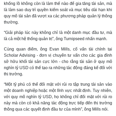
khổng lồ không còn là làm thế nào để gia tăng tài sản, mà
là làm sao duy trì quyền kiểm soát và mục tiêu dài hạn khi
quy mô tài sản đã vượt xa các phương pháp quản lý thông
thường.
“Giải pháp lúc này không chỉ là một danh mục đầu tư, mà
là cả một hệ thống quản trị”, ông Turnipseed nhấn mạnh.
Cùng quan điểm, ông Evan Mills, cố vấn tài chính tại
Scholar Advising - đơn vị chuyên tư vấn cho các gia đình
sở hữu khối tài sản cực lớn - cho rằng tài sản ở quy mô
nghìn tỷ USD có thể tạo ra những tác động đáng kể đối với
thị trường.
“Một tỷ phú có thể đối mặt với rủi ro tập trung tài sản vào
Kinh tế
Thị trường
một doanh nghiệp hoặc một lĩnh vực nhất định. Tuy nhiên,
với quy mô nghìn tỷ USD, họ không chỉ đối mặt với rủi ro
Bất động sản
Giá vàng
Khởi nghiệp
Tiêu dùng
này mà còn có khả năng tác động trực tiếp đến thị trường
Tỷ giá
thông qua các quyết định đầu tư của mình”, ông Mills nói.
Chứng khoán