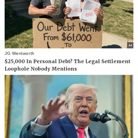
Doanh nghiệp
Công nghệ
Thông tin doanh nghiệp
Sành điệu
Doanh nghiệp 24h
Tin Công nghệ
Doanh nhân
Trải nghiệm
Vì cộng đồng
Chuyển đổi số