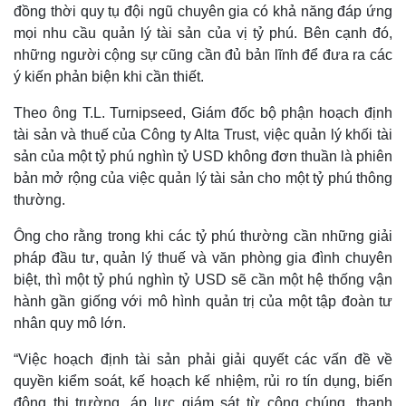
đồng thời quy tụ đội ngũ chuyên gia có khả năng đáp ứng
mọi nhu cầu quản lý tài sản của vị tỷ phú. Bên cạnh đó,
những người cộng sự cũng cần đủ bản lĩnh để đưa ra các
ý kiến phản biện khi cần thiết.
Theo ông T.L. Turnipseed, Giám đốc bộ phận hoạch định
tài sản và thuế của Công ty Alta Trust, việc quản lý khối tài
sản của một tỷ phú nghìn tỷ USD không đơn thuần là phiên
bản mở rộng của việc quản lý tài sản cho một tỷ phú thông
thường.
Ông cho rằng trong khi các tỷ phú thường cần những giải
pháp đầu tư, quản lý thuế và văn phòng gia đình chuyên
biệt, thì một tỷ phú nghìn tỷ USD sẽ cần một hệ thống vận
hành gần giống với mô hình quản trị của một tập đoàn tư
nhân quy mô lớn.
“Việc hoạch định tài sản phải giải quyết các vấn đề về
quyền kiểm soát, kế hoạch kế nhiệm, rủi ro tín dụng, biến
động thị trường, áp lực giám sát từ công chúng, thanh