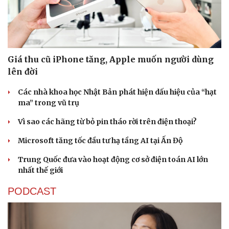
Giá thu cũ iPhone tăng, Apple muốn người dùng
lên đời
Các nhà khoa học Nhật Bản phát hiện dấu hiệu của “hạt
ma” trong vũ trụ
Vì sao các hãng từ bỏ pin tháo rời trên điện thoại?
Microsoft tăng tốc đầu tư hạ tầng AI tại Ấn Độ
Trung Quốc đưa vào hoạt động cơ sở điện toán AI lớn
nhất thế giới
Du lịch
Podcast
PODCAST
Tư vấn
Câu chuyện thời sự
Săn Tour
Đọc truyện đêm khuya
check-in
Cửa sổ tình yêu
Kể chuyện cho bé