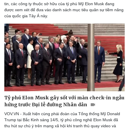
tin, các công ty thuộc sở hữu của tỷ phú Mỹ Elon Musk đang
được xem xét để đưa vào danh sách mục tiêu quân sự tiềm năng
của quốc gia Tây Á này.
Sức khỏe
Đời sống
Dinh dưỡng - món ngon
Nhà đẹp
Cây thuốc
Blog
Sản phụ khoa
Tình yêu - Gia đình
Nhi khoa
Nam khoa
Làm đẹp - giảm cân
Phòng mạch online
Ăn sạch sống khỏe
Tỷ phú Elon Musk gây sốt với màn check-in ngẫu
hứng trước Đại lễ đường Nhân dân
VOV.VN - Xuất hiện cùng phái đoàn của Tổng thống Mỹ Donald
Trump tại Bắc Kinh sáng 14/5, tỷ phú công nghệ Elon Musk đã
thu hút sự chú ý trên mạng xã hội khi tranh thủ quay video và