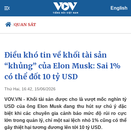
English
QUAN SÁT
/
Điều khó tin về khối tài sản
Chính trị
Xã hội
Đảng
Tin 24h
“khủng” của Elon Musk: Sai 1%
Tổ chức nhân sự
Dự báo thời tiết
có thể đốt 10 tỷ USD
Quốc hội
Giáo dục
Nhận diện sự thật
Dấu ấn VOV
Việc làm
Thứ Hai, 16:42, 15/06/2026
Biển đảo
VOV.VN - Khối tài sản được cho là vượt mốc nghìn tỷ
USD của ông Elon Musk đang thu hút sự chú ý đặc
biệt khi các chuyên gia cảnh báo mức độ rủi ro cực
lớn trong quản lý, chỉ một sai lệch nhỏ 1% cũng có thể
gây thiệt hại tương đương lên tới 10 tỷ USD.