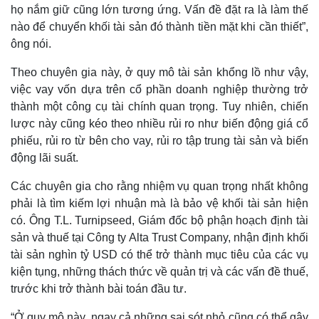
họ nắm giữ cũng lớn tương ứng. Vấn đề đặt ra là làm thế
nào để chuyển khối tài sản đó thành tiền mặt khi cần thiết”,
ông nói.
Theo chuyên gia này, ở quy mô tài sản khổng lồ như vậy,
việc vay vốn dựa trên cổ phần doanh nghiệp thường trở
thành một công cụ tài chính quan trọng. Tuy nhiên, chiến
lược này cũng kéo theo nhiều rủi ro như biến động giá cổ
phiếu, rủi ro từ bên cho vay, rủi ro tập trung tài sản và biến
động lãi suất.
Các chuyên gia cho rằng nhiệm vụ quan trọng nhất không
phải là tìm kiếm lợi nhuận mà là bảo vệ khối tài sản hiện
có. Ông T.L. Turnipseed, Giám đốc bộ phận hoạch định tài
sản và thuế tại Công ty Alta Trust Company, nhận định khối
tài sản nghìn tỷ USD có thể trở thành mục tiêu của các vụ
kiện tụng, những thách thức về quản trị và các vấn đề thuế,
trước khi trở thành bài toán đầu tư.
“Ở quy mô này, ngay cả những sai sót nhỏ cũng có thể gây