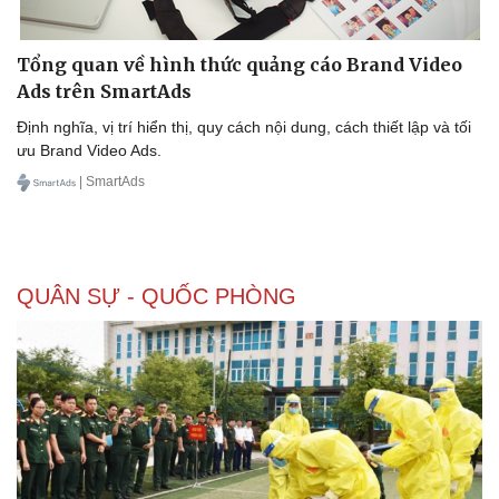
Tổng quan về hình thức quảng cáo Brand Video
Ads trên SmartAds
Định nghĩa, vị trí hiển thị, quy cách nội dung, cách thiết lập và tối
ưu Brand Video Ads.
Sức khỏe
Đời sống
| SmartAds
Dinh dưỡng - món ngon
Nhà đẹp
Cây thuốc
Blog
Sản phụ khoa
Tình yêu - Gia đình
Nhi khoa
QUÂN SỰ - QUỐC PHÒNG
Nam khoa
Làm đẹp - giảm cân
Phòng mạch online
Ăn sạch sống khỏe