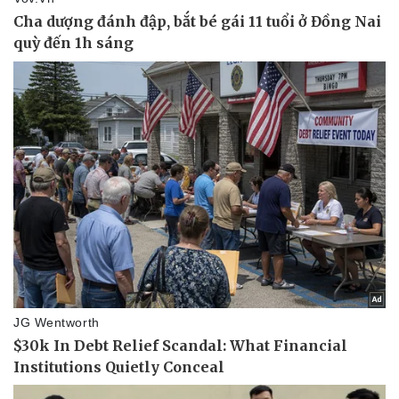
Thể thao
Ô tô - Xe máy
Bóng đá
Ô tô
Lịch thi đấu bóng đá
Xe máy
Thế giới thể thao
Tư vấn
eSports
Hậu trường