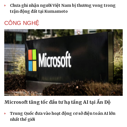
Chưa ghi nhận người Việt Nam bị thương vong trong
trận động đất tại Kumamoto
CÔNG NGHỆ
Văn hóa
Giải trí
Sân khấu - Điện ảnh
Nghệ sĩ
Văn học
Thời trang
Microsoft tăng tốc đầu tư hạ tầng AI tại Ấn Độ
Âm nhạc
Sao Việt
Di sản
Trung Quốc đưa vào hoạt động cơ sở điện toán AI lớn
nhất thế giới