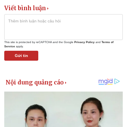
Vụ án
Vũ khí
Viết bình luận
Tin nóng
Việt Nam
Tư vấn luật
Phân tích
This site is protected by reCAPTCHA and the Google
Privacy Policy
and
Terms of
Service
apply.
Gửi tin