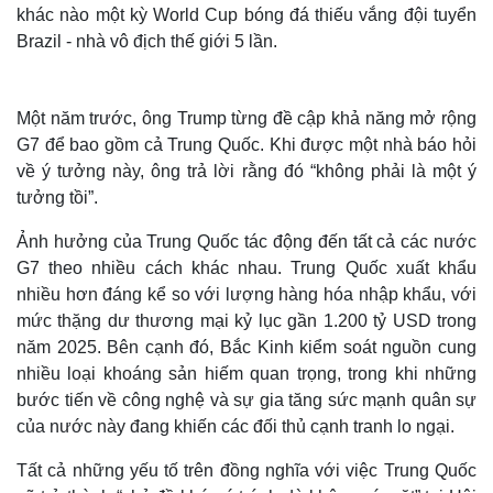
khác nào một kỳ World Cup bóng đá thiếu vắng đội tuyển
Brazil - nhà vô địch thế giới 5 lần.
Một năm trước, ông Trump từng đề cập khả năng mở rộng
G7 để bao gồm cả Trung Quốc. Khi được một nhà báo hỏi
về ý tưởng này, ông trả lời rằng đó “không phải là một ý
tưởng tồi”.
Ảnh hưởng của Trung Quốc tác động đến tất cả các nước
G7 theo nhiều cách khác nhau. Trung Quốc xuất khẩu
nhiều hơn đáng kể so với lượng hàng hóa nhập khẩu, với
Thế giới
Multimedia
mức thặng dư thương mại kỷ lục gần 1.200 tỷ USD trong
Quan sát
Video
năm 2025. Bên cạnh đó, Bắc Kinh kiểm soát nguồn cung
Cuộc sống đó đây
Ảnh
nhiều loại khoáng sản hiếm quan trọng, trong khi những
Hồ sơ
E-Magazine
bước tiến về công nghệ và sự gia tăng sức mạnh quân sự
Infographic
của nước này đang khiến các đối thủ cạnh tranh lo ngại.
Tất cả những yếu tố trên đồng nghĩa với việc Trung Quốc