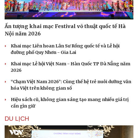
Ấn tượng khai mạc Festival võ thuật quốc tế Hà
Nội năm 2026
Khai mạc Liên hoan Lân Sư Rồng quốc tế và Lễ hội
đường phố Quy Nhơn - Gia Lai
Khai mạc Lễ hội Việt Nam - Hàn Quốc TP Đà Nẵng năm
2026
“Chạm Việt Nam 2026”: Cùng thế hệ trẻ nuôi dưỡng văn
hóa Việt trên không gian số
Hiệu sách cũ, không gian sáng tạo mang nhiều giá trị
cần gìn giữ
Du lịch
Podcast
Tư vấn
Câu chuyện thời sự
DU LỊCH
Săn Tour
Đọc truyện đêm khuya
check-in
Cửa sổ tình yêu
Kể chuyện cho bé