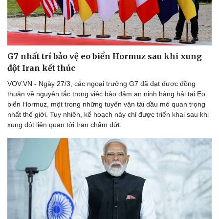
Doanh nghiệp
Công nghệ
G7 nhất trí bảo vệ eo biển Hormuz sau khi xung
Thông tin doanh nghiệp
Sành điệu
đột Iran kết thúc
Doanh nghiệp 24h
Tin Công nghệ
Doanh nhân
Trải nghiệm
VOV.VN - Ngày 27/3, các ngoại trưởng G7 đã đạt được đồng
Vì cộng đồng
Chuyển đổi số
thuận về nguyên tắc trong việc bảo đảm an ninh hàng hải tại Eo
biển Hormuz, một trong những tuyến vận tải dầu mỏ quan trọng
nhất thế giới. Tuy nhiên, kế hoạch này chỉ được triển khai sau khi
xung đột liên quan tới Iran chấm dứt.