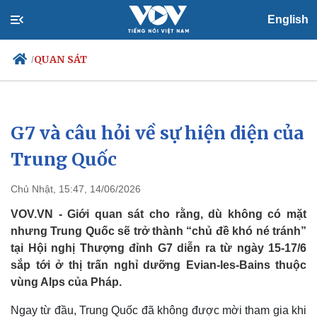
English
QUAN SÁT
/
G7 và câu hỏi về sự hiện diện của
Chính trị
Xã hội
Đảng
Tin 24h
Trung Quốc
Tổ chức nhân sự
Dự báo thời tiết
Quốc hội
Giáo dục
Chủ Nhật, 15:47, 14/06/2026
Nhận diện sự thật
Dấu ấn VOV
Việc làm
VOV.VN - Giới quan sát cho rằng, dù không có mặt
Biển đảo
nhưng Trung Quốc sẽ trở thành “chủ đề khó né tránh”
tại Hội nghị Thượng đỉnh G7 diễn ra từ ngày 15-17/6
sắp tới ở thị trấn nghỉ dưỡng Evian-les-Bains thuộc
vùng Alps của Pháp.
Ngay từ đầu, Trung Quốc đã không được mời tham gia khi