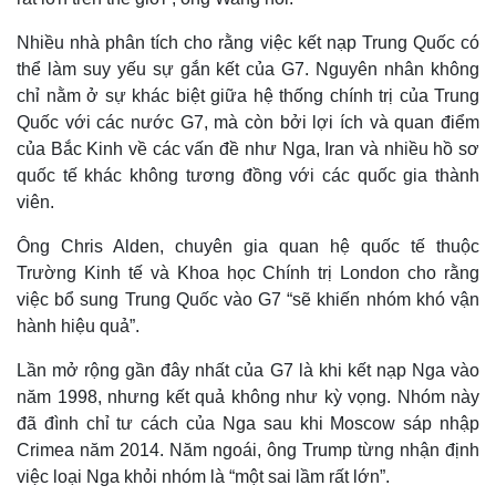
Nhiều nhà phân tích cho rằng việc kết nạp Trung Quốc có
thể làm suy yếu sự gắn kết của G7. Nguyên nhân không
chỉ nằm ở sự khác biệt giữa hệ thống chính trị của Trung
Quốc với các nước G7, mà còn bởi lợi ích và quan điểm
của Bắc Kinh về các vấn đề như Nga, Iran và nhiều hồ sơ
quốc tế khác không tương đồng với các quốc gia thành
viên.
Ông Chris Alden, chuyên gia quan hệ quốc tế thuộc
Trường Kinh tế và Khoa học Chính trị London cho rằng
việc bổ sung Trung Quốc vào G7 “sẽ khiến nhóm khó vận
hành hiệu quả”.
Lần mở rộng gần đây nhất của G7 là khi kết nạp Nga vào
Kinh tế
Thị trường
năm 1998, nhưng kết quả không như kỳ vọng. Nhóm này
Bất động sản
Giá vàng
đã đình chỉ tư cách của Nga sau khi Moscow sáp nhập
Khởi nghiệp
Tiêu dùng
Crimea năm 2014. Năm ngoái, ông Trump từng nhận định
Tỷ giá
việc loại Nga khỏi nhóm là “một sai lầm rất lớn”.
Chứng khoán