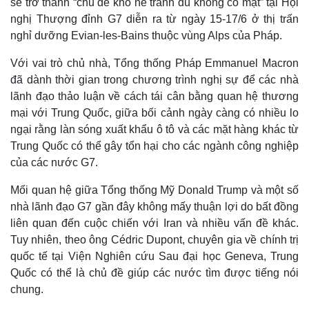
sẽ trở thành “chủ đề khó né tránh dù không có mặt” tại Hội
nghị Thượng đỉnh G7 diễn ra từ ngày 15-17/6 ở thị trấn
nghỉ dưỡng Evian-les-Bains thuộc vùng Alps của Pháp.
Với vai trò chủ nhà, Tổng thống Pháp Emmanuel Macron
đã dành thời gian trong chương trình nghị sự để các nhà
lãnh đạo thảo luận về cách tái cân bằng quan hệ thương
mại với Trung Quốc, giữa bối cảnh ngày càng có nhiều lo
ngại rằng làn sóng xuất khẩu ô tô và các mặt hàng khác từ
Trung Quốc có thể gây tổn hại cho các ngành công nghiệp
của các nước G7.
Mối quan hệ giữa Tổng thống Mỹ Donald Trump và một số
nhà lãnh đạo G7 gần đây không mấy thuận lợi do bất đồng
liên quan đến cuộc chiến với Iran và nhiều vấn đề khác.
Tuy nhiên, theo ông Cédric Dupont, chuyên gia về chính trị
quốc tế tại Viện Nghiên cứu Sau đại học Geneva, Trung
Quốc có thể là chủ đề giúp các nước tìm được tiếng nói
chung.