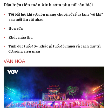
Dấu hiệu tiền mãn kinh sớm phụ nữ cần biết
Tôi bất lực khi vợ luôn mang chuyện ở rể ra làm "vũ khí"
sau mỗi lần cãi nhau
Hoa sữa
Khúc mùa thu
Tình dục tuổi 40+: Khác gì tuổi đôi mươi và cách duy trì
đời sống viên mãn
VĂN HÓA